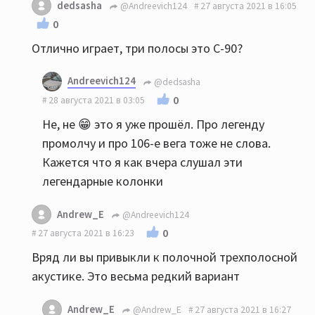
dedsasha
@Andreevich124
27 августа 2021 в 16:05
0
Отлично играет, три полосы это С-90?
Andreevich124
@dedsasha
0
28 августа 2021 в 03:05
Не, не 😁 это я уже прошёл. Про легенду
промолчу и про 106-е вега тоже не слова.
Кажется что я как вчера слушал эти
легендарные колонки
Andrew_E
@Andreevich124
0
27 августа 2021 в 16:23
Вряд ли вы привыкли к полочной трехполосной
акустике. Это весьма редкий вариант
Andrew_E
@Andrew_E
27 августа 2021 в 16:27