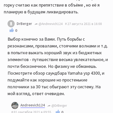
горку считаю как препятствие в объёме , но её я
планирую в будущем ликвидировать.
DrBerger
@Andreevich124
27 августа 2021 в 16:08
0
Выбор конечно за Вами. Путь борьбы с
резонансами, провалами, стоячими волнами и т.д.
в попытке выжать хороший звук из бюджетных
элементов - путешествие весьма увлекательное, и
почти бесконечное. Но физику не обманешь.
Посмотрите обзор саундбара Yamaha ysp 4300, и
подумайте как хорошие но простенькие
полочники за 30 тыс обыграют эту систему. На
мой взгляд, ответ очевиден.
Andreevich124
@DrBerger
0
01 сентября 2021 в 09:55