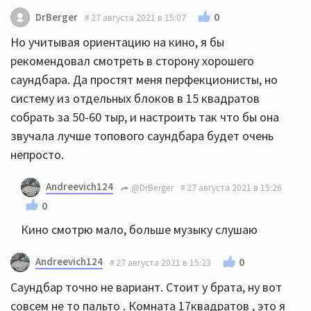
0
DrBerger
27 августа 2021 в 15:07
Но учитывая ориентацию на кино, я бы
рекомендовал смотреть в сторону хорошего
саундбара. Да простят меня перфекционисты, но
систему из отдельных блоков в 15 квадратов
собрать за 50-60 тыр, и настроить так что бы она
звучала лучше топового саундбара будет очень
непросто.
Andreevich124
@DrBerger
27 августа 2021 в 15:26
0
Кино смотрю мало, больше музыку слушаю
Andreevich124
0
27 августа 2021 в 15:23
Саундбар точно не вариант. Стоит у брата, ну вот
совсем не то пальто . Комната 17квадратов , это я