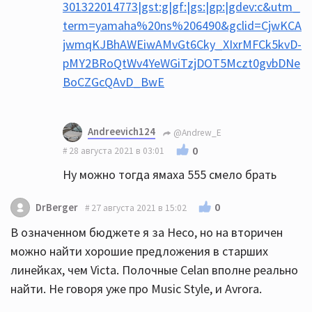
301322014773|gst:g|gf:|gs:|gp:|gdev:c&utm_
term=yamaha%20ns%206490&gclid=CjwKCA
jwmqKJBhAWEiwAMvGt6Cky_XIxrMFCk5kvD-
pMY2BRoQtWv4YeWGiTzjDOT5Mczt0gvbDNe
BoCZGcQAvD_BwE
Andreevich124
@Andrew_E
0
28 августа 2021 в 03:01
Ну можно тогда ямаха 555 смело брать
0
DrBerger
27 августа 2021 в 15:02
В означенном бюджете я за Heco, но на вторичен
можно найти хорошие предложения в старших
линейках, чем Victa. Полочные Celan вполне реально
найти. Не говоря уже про Music Style, и Avrora.