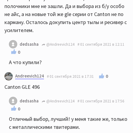
полочники мне не зашли. Да и выбора из б/у особо
не айс, а на новые той же gle серии от Canton не по
карману. Осталось докупить центр тылы и ресивер с
усилителем.
dedsasha
@Andreevich124
01 сентября 2021 в 12:11
0
А что купили?
Andreevich124
0
01 сентября 2021 в 17:31
Canton GLE 496
dedsasha
@Andreevich124
01 сентября 2021 в 17:56
0
Отличный выбор, лучший! у меня такие же, только
с металлическими твитерами.