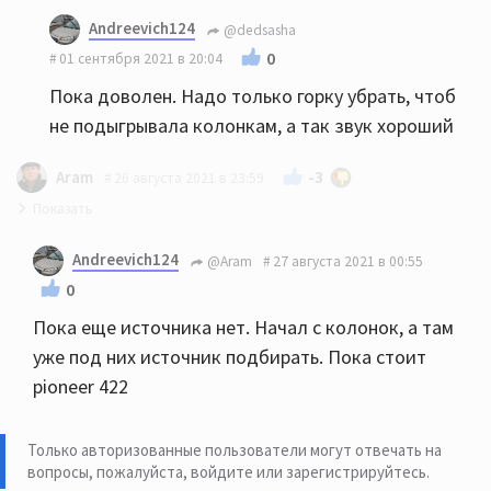
Andreevich124
@dedsasha
0
01 сентября 2021 в 20:04
Пока доволен. Надо только горку убрать, чтоб
не подыгрывала колонкам, а так звук хороший
-3
Aram
26 августа 2021 в 23:59
HECO Victa prime 502 можно рассмотреть. 702 будут
Andreevich124
@Aram
27 августа 2021 в 00:55
излишни в 15 м.кв. скорее всего. Какие у Вас
0
усилитель и источник?
Пока еще источника нет. Начал с колонок, а там
уже под них источник подбирать. Пока стоит
pioneer 422
Только авторизованные пользователи могут отвечать на
вопросы, пожалуйста,
войдите или зарегистрируйтесь
.