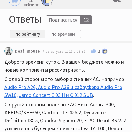
1
рейтинг
Ответы
12
Подписаться
по рейтингу
по времени
2
Deaf_mouse
27 августа 2021 в 09:31
Доброго времени суток. В вашем бюджете можно и
новые компоненты рассматривать.
С одной стороны это выбор активных АС. Например
Audio Pro A26, Audio Pro A36 и сабвуфера Audio Pro
SW10
,
Jamo Concert С 93 II и С 912 SUB
.
С другой стороны полочные АС Heco Aurora 300,
KEF150/KEF350, Canton GLE 426.2, Dynavoice
Definition DX-5, Quadral Signum 20, ELAC Debut B6.2. И
усилители в будущем к ним Emotiva TA-100, Denon