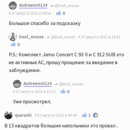
Andreevich124
@Deaf_mouse
0
27 августа 2021 в 09:56
Большое спасибо за подсказку
Deaf_mouse
@Deaf_mouse
27 августа 2021 в 10:11
0
P.S.: Комплект Jamo Concert С 93 II и С 912 SUB это
не активные АС, прошу прощение за введение в
заблуждение.
Andreevich124
@Deaf_mouse
0
27 августа 2021 в 10:12
Уже просмотрел.
1
quarashi
27 августа 2021 в 00:49
В 15 квадратов большие напольники это провал .