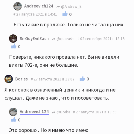
Andreevich124
@Andrew_E
0
27 августа 2021 в 14:41
Есть такие в продаже. Только не читал ща них
SirGuyEvilEach
@quarashi
02 сентября 2021 в 18:15
0
Поверьте, никакого провала нет. Вы не видели
викты 702-е, они не большие.
0
Boriss
27 августа 2021 в 13:07
Я колонок в означенный ценник и никогда и не
слушал . Даже не знаю , что и посоветовать.
Andreevich124
@Boriss
27 августа 2021 в 13:59
0
Это хорошо . Но я имею что имею