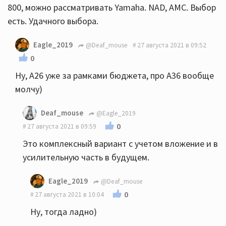
800, можно рассматривать Yamaha. NAD, AMC. Выбор
есть. Удачного выбора.
Eagle_2019
@Deaf_mouse
27 августа 2021 в 09:52
0
Ну, А26 уже за рамками бюджета, про А36 вообще
молчу)
Deaf_mouse
@Eagle_2019
0
27 августа 2021 в 09:59
Это комплексный вариант с учетом вложение и в
усилительную часть в будущем.
Eagle_2019
@Deaf_mouse
0
27 августа 2021 в 10:04
Ну, тогда ладно)