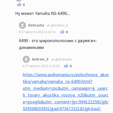
0
Ну может Yamaha NS-6490...
dedsasha
@Andrew_E
0
27 августа 2021 в 16:31
6490 - это широкополосник с двумя вч-
динамиками
Andrew_E
@dedsasha
0
27 августа 2021 в 16:43
https://www.audiomania.ru/polochnaya_akus
tika/yamaha/yamaha_ns-6490.html?
utm_medium=cpc&utm_campaign=g_searc
h_tovary_akustika_rossiya_n20&utm_sourc
e=google&utm_content=|gc:9941222581|gb:
539308033851|gad:97367232181|gk:kwd-