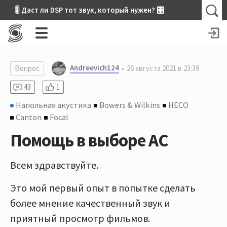
🎚 Даст ли DSP тот звук, который нужен? 🎛
Andreevich124
Вопрос
26 августа 2021 в 23:39
43
1
Напольная акустика
Bowers & Wilkins
HECO
Canton
Focal
Помощь в выборе АС
Всем здравствуйте.
Это мой первый опыт в попытке сделать
более мнение качественный звук и
приятный просмотр фильмов.