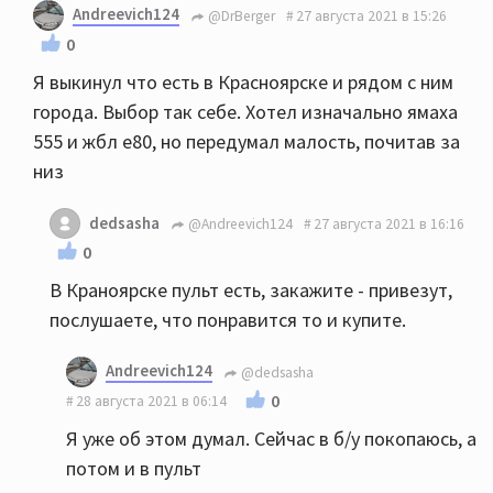
Andreevich124
@DrBerger
27 августа 2021 в 15:26
0
Я выкинул что есть в Красноярске и рядом с ним
города. Выбор так себе. Хотел изначально ямаха
555 и жбл е80, но передумал малость, почитав за
низ
dedsasha
@Andreevich124
27 августа 2021 в 16:16
0
В Краноярске пульт есть, закажите - привезут,
послушаете, что понравится то и купите.
Andreevich124
@dedsasha
0
28 августа 2021 в 06:14
Я уже об этом думал. Сейчас в б/у покопаюсь, а
потом и в пульт