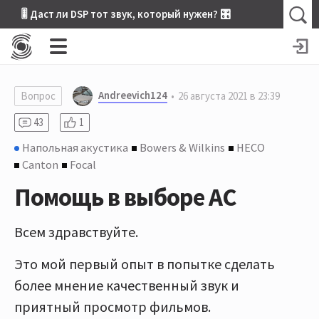
🎚 Даст ли DSP тот звук, который нужен? 🎛
Andreevich124
Вопрос
26 августа 2021 в 23:39
43
1
Напольная акустика
Bowers & Wilkins
HECO
Canton
Focal
Помощь в выборе АС
Всем здравствуйте.
Это мой первый опыт в попытке сделать
более мнение качественный звук и
приятный просмотр фильмов.