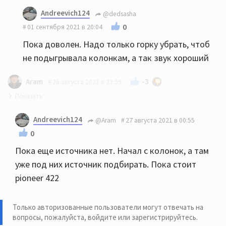
Andreevich124
@dedsasha
0
01 сентября 2021 в 20:04
Пока доволен. Надо только горку убрать, чтоб
не подыгрывала колонкам, а так звук хороший
-3
Aram
26 августа 2021 в 23:59
HECO Victa prime 502 можно рассмотреть. 702 будут
Andreevich124
@Aram
27 августа 2021 в 00:55
излишни в 15 м.кв. скорее всего. Какие у Вас
0
усилитель и источник?
Пока еще источника нет. Начал с колонок, а там
уже под них источник подбирать. Пока стоит
pioneer 422
Только авторизованные пользователи могут отвечать на
вопросы, пожалуйста,
войдите или зарегистрируйтесь
.