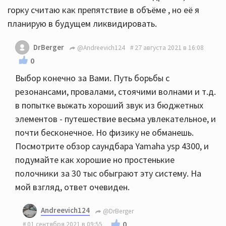
горку считаю как препятствие в объёме , но её я
планирую в будущем ликвидировать.
DrBerger
@Andreevich124
27 августа 2021 в 16:08
0
Выбор конечно за Вами. Путь борьбы с
резонансами, провалами, стоячими волнами и т.д.
в попытке выжать хороший звук из бюджетных
элементов - путешествие весьма увлекательное, и
почти бесконечное. Но физику не обманешь.
Посмотрите обзор саундбара Yamaha ysp 4300, и
подумайте как хорошие но простенькие
полочники за 30 тыс обыграют эту систему. На
мой взгляд, ответ очевиден.
Andreevich124
@DrBerger
0
01 сентября 2021 в 09:55