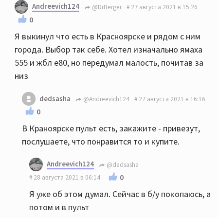
Andreevich124
@DrBerger
27 августа 2021 в 15:26
0
Я выкинул что есть в Красноярске и рядом с ним
города. Выбор так себе. Хотел изначально ямаха
555 и жбл е80, но передумал малость, почитав за
низ
dedsasha
@Andreevich124
27 августа 2021 в 16:16
0
В Краноярске пульт есть, закажите - привезут,
послушаете, что понравится то и купите.
Andreevich124
@dedsasha
0
28 августа 2021 в 06:14
Я уже об этом думал. Сейчас в б/у покопаюсь, а
потом и в пульт