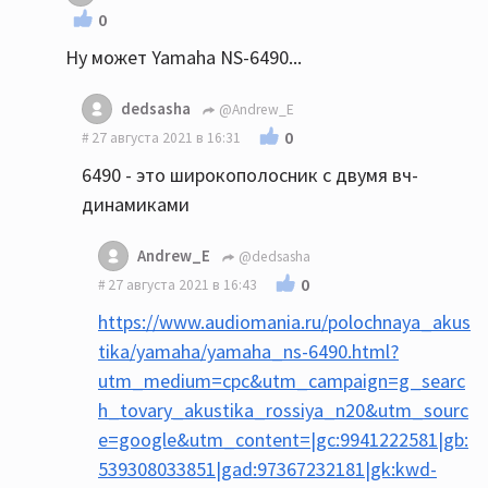
0
Ну может Yamaha NS-6490...
dedsasha
@Andrew_E
0
27 августа 2021 в 16:31
6490 - это широкополосник с двумя вч-
динамиками
Andrew_E
@dedsasha
0
27 августа 2021 в 16:43
https://www.audiomania.ru/polochnaya_akus
tika/yamaha/yamaha_ns-6490.html?
utm_medium=cpc&utm_campaign=g_searc
h_tovary_akustika_rossiya_n20&utm_sourc
e=google&utm_content=|gc:9941222581|gb:
539308033851|gad:97367232181|gk:kwd-