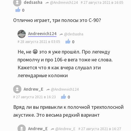
dedsasha
@Andreevich124
27 августа 2021 в 16:05
0
Отлично играет, три полосы это С-90?
Andreevich124
@dedsasha
0
28 августа 2021 в 03:05
Не, не 😁 это я уже прошёл. Про легенду
промолчу и про 106-е вега тоже не слова.
Кажется что я как вчера слушал эти
легендарные колонки
Andrew_E
@Andreevich124
0
27 августа 2021 в 16:23
Вряд ли вы привыкли к полочной трехполосной
акустике. Это весьма редкий вариант
Andrew_E
@Andrew_E
27 августа 2021 в 16:27