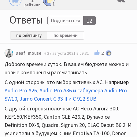
1
рейтинг
Ответы
12
Подписаться
по рейтингу
по времени
2
Deaf_mouse
27 августа 2021 в 09:31
Доброго времени суток. В вашем бюджете можно и
новые компоненты рассматривать.
С одной стороны это выбор активных АС. Например
Audio Pro A26, Audio Pro A36 и сабвуфера Audio Pro
SW10
,
Jamo Concert С 93 II и С 912 SUB
.
С другой стороны полочные АС Heco Aurora 300,
KEF150/KEF350, Canton GLE 426.2, Dynavoice
Definition DX-5, Quadral Signum 20, ELAC Debut B6.2. И
усилители в будущем к ним Emotiva TA-100, Denon