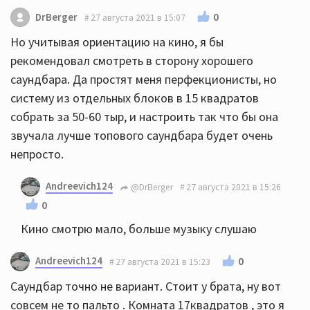
0
DrBerger
27 августа 2021 в 15:07
Но учитывая ориентацию на кино, я бы
рекомендовал смотреть в сторону хорошего
саундбара. Да простят меня перфекционисты, но
систему из отдельных блоков в 15 квадратов
собрать за 50-60 тыр, и настроить так что бы она
звучала лучше топового саундбара будет очень
непросто.
Andreevich124
@DrBerger
27 августа 2021 в 15:26
0
Кино смотрю мало, больше музыку слушаю
Andreevich124
0
27 августа 2021 в 15:23
Саундбар точно не вариант. Стоит у брата, ну вот
совсем не то пальто . Комната 17квадратов , это я