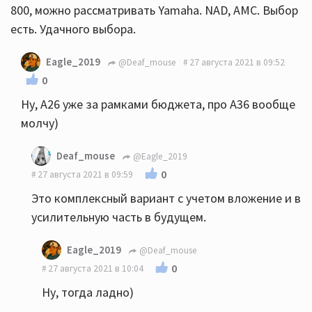
800, можно рассматривать Yamaha. NAD, AMC. Выбор
есть. Удачного выбора.
Eagle_2019
@Deaf_mouse
27 августа 2021 в 09:52
0
Ну, А26 уже за рамками бюджета, про А36 вообще
молчу)
Deaf_mouse
@Eagle_2019
0
27 августа 2021 в 09:59
Это комплексный вариант с учетом вложение и в
усилительную часть в будущем.
Eagle_2019
@Deaf_mouse
0
27 августа 2021 в 10:04
Ну, тогда ладно)