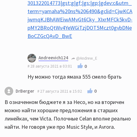
301322014773|gst:g|gf:|gs:|gp:|gdev:c&utm_
term=yamaha%20ns%206490&gclid=CjwKCA
jwmqKJBhAWEiwAMvGt6Cky_XIxrMFCk5kvD-
pMY2BRoQtWv4YeWGiTzjDOT5Mczt0gvbDNe
BoCZGcQAvD_BwE
Andreevich124
@Andrew_E
0
28 августа 2021 в 03:01
Ну можно тогда ямаха 555 смело брать
0
DrBerger
27 августа 2021 в 15:02
В означенном бюджете я за Heco, но на вторичен
можно найти хорошие предложения в старших
линейках, чем Victa. Полочные Celan вполне реально
найти. Не говоря уже про Music Style, и Avrora.