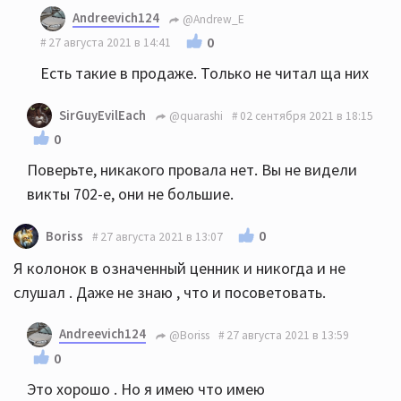
Andreevich124
@Andrew_E
0
27 августа 2021 в 14:41
Есть такие в продаже. Только не читал ща них
SirGuyEvilEach
@quarashi
02 сентября 2021 в 18:15
0
Поверьте, никакого провала нет. Вы не видели
викты 702-е, они не большие.
0
Boriss
27 августа 2021 в 13:07
Я колонок в означенный ценник и никогда и не
слушал . Даже не знаю , что и посоветовать.
Andreevich124
@Boriss
27 августа 2021 в 13:59
0
Это хорошо . Но я имею что имею