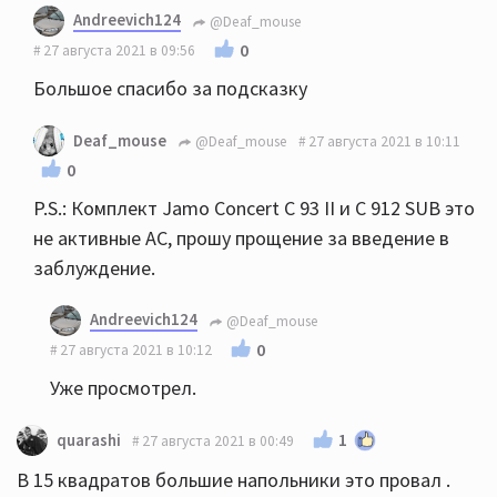
Andreevich124
@Deaf_mouse
0
27 августа 2021 в 09:56
Большое спасибо за подсказку
Deaf_mouse
@Deaf_mouse
27 августа 2021 в 10:11
0
P.S.: Комплект Jamo Concert С 93 II и С 912 SUB это
не активные АС, прошу прощение за введение в
заблуждение.
Andreevich124
@Deaf_mouse
0
27 августа 2021 в 10:12
Уже просмотрел.
1
quarashi
27 августа 2021 в 00:49
В 15 квадратов большие напольники это провал .