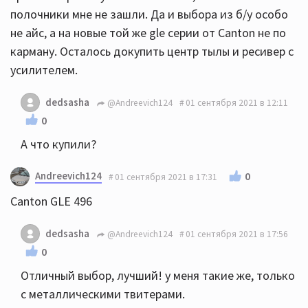
полочники мне не зашли. Да и выбора из б/у особо
не айс, а на новые той же gle серии от Canton не по
карману. Осталось докупить центр тылы и ресивер с
усилителем.
dedsasha
@Andreevich124
01 сентября 2021 в 12:11
0
А что купили?
Andreevich124
0
01 сентября 2021 в 17:31
Canton GLE 496
dedsasha
@Andreevich124
01 сентября 2021 в 17:56
0
Отличный выбор, лучший! у меня такие же, только
с металлическими твитерами.