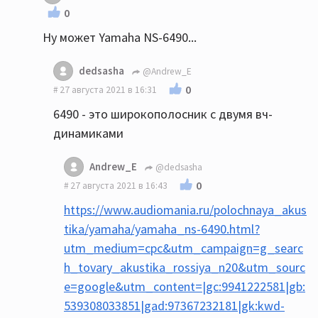
0
Ну может Yamaha NS-6490...
dedsasha
@Andrew_E
0
27 августа 2021 в 16:31
6490 - это широкополосник с двумя вч-
динамиками
Andrew_E
@dedsasha
0
27 августа 2021 в 16:43
https://www.audiomania.ru/polochnaya_akus
tika/yamaha/yamaha_ns-6490.html?
utm_medium=cpc&utm_campaign=g_searc
h_tovary_akustika_rossiya_n20&utm_sourc
e=google&utm_content=|gc:9941222581|gb:
539308033851|gad:97367232181|gk:kwd-