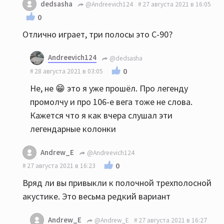
dedsasha
@Andreevich124
27 августа 2021 в 16:05
0
Отлично играет, три полосы это С-90?
Andreevich124
@dedsasha
0
28 августа 2021 в 03:05
Не, не 😁 это я уже прошёл. Про легенду
промолчу и про 106-е вега тоже не слова.
Кажется что я как вчера слушал эти
легендарные колонки
Andrew_E
@Andreevich124
0
27 августа 2021 в 16:23
Вряд ли вы привыкли к полочной трехполосной
акустике. Это весьма редкий вариант
Andrew_E
@Andrew_E
27 августа 2021 в 16:27