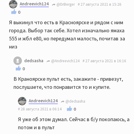
Andreevich124
@DrBerger
27 августа 2021 в 15:26
0
Я выкинул что есть в Красноярске и рядом с ним
города. Выбор так себе. Хотел изначально ямаха
555 и жбл е80, но передумал малость, почитав за
низ
dedsasha
@Andreevich124
27 августа 2021 в 16:16
0
В Краноярске пульт есть, закажите - привезут,
послушаете, что понравится то и купите.
Andreevich124
@dedsasha
0
28 августа 2021 в 06:14
Я уже об этом думал. Сейчас в б/у покопаюсь, а
потом и в пульт