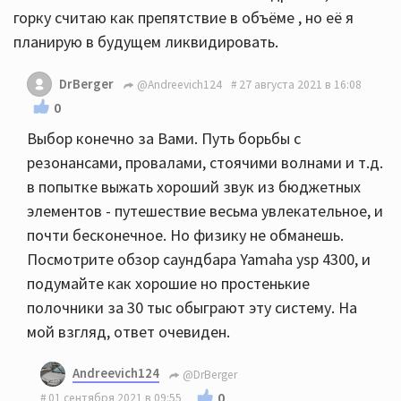
горку считаю как препятствие в объёме , но её я
планирую в будущем ликвидировать.
DrBerger
@Andreevich124
27 августа 2021 в 16:08
0
Выбор конечно за Вами. Путь борьбы с
резонансами, провалами, стоячими волнами и т.д.
в попытке выжать хороший звук из бюджетных
элементов - путешествие весьма увлекательное, и
почти бесконечное. Но физику не обманешь.
Посмотрите обзор саундбара Yamaha ysp 4300, и
подумайте как хорошие но простенькие
полочники за 30 тыс обыграют эту систему. На
мой взгляд, ответ очевиден.
Andreevich124
@DrBerger
0
01 сентября 2021 в 09:55