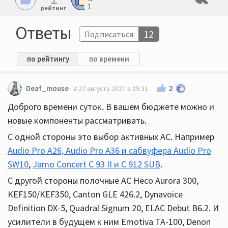
1
рейтинг
Ответы
12
Подписаться
по рейтингу
по времени
2
Deaf_mouse
27 августа 2021 в 09:31
Доброго времени суток. В вашем бюджете можно и
новые компоненты рассматривать.
С одной стороны это выбор активных АС. Например
Audio Pro A26, Audio Pro A36 и сабвуфера Audio Pro
SW10
,
Jamo Concert С 93 II и С 912 SUB
.
С другой стороны полочные АС Heco Aurora 300,
KEF150/KEF350, Canton GLE 426.2, Dynavoice
Definition DX-5, Quadral Signum 20, ELAC Debut B6.2. И
усилители в будущем к ним Emotiva TA-100, Denon