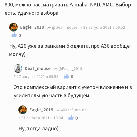
800, можно рассматривать Yamaha. NAD, AMC. Выбор
есть. Удачного выбора.
Eagle_2019
@Deaf_mouse
27 августа 2021 в 09:52
0
Ну, А26 уже за рамками бюджета, про А36 вообще
молчу)
Deaf_mouse
@Eagle_2019
0
27 августа 2021 в 09:59
Это комплексный вариант с учетом вложение и в
усилительную часть в будущем.
Eagle_2019
@Deaf_mouse
0
27 августа 2021 в 10:04
Ну, тогда ладно)