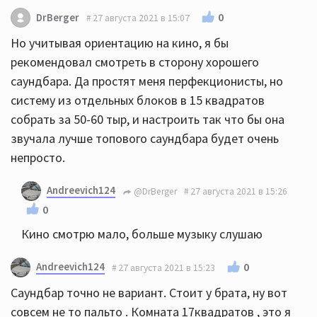
0
DrBerger
27 августа 2021 в 15:07
Но учитывая ориентацию на кино, я бы
рекомендовал смотреть в сторону хорошего
саундбара. Да простят меня перфекционисты, но
систему из отдельных блоков в 15 квадратов
собрать за 50-60 тыр, и настроить так что бы она
звучала лучше топового саундбара будет очень
непросто.
Andreevich124
@DrBerger
27 августа 2021 в 15:26
0
Кино смотрю мало, больше музыку слушаю
Andreevich124
0
27 августа 2021 в 15:23
Саундбар точно не вариант. Стоит у брата, ну вот
совсем не то пальто . Комната 17квадратов , это я