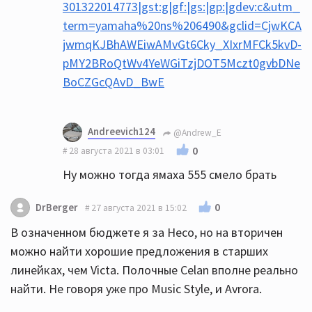
301322014773|gst:g|gf:|gs:|gp:|gdev:c&utm_
term=yamaha%20ns%206490&gclid=CjwKCA
jwmqKJBhAWEiwAMvGt6Cky_XIxrMFCk5kvD-
pMY2BRoQtWv4YeWGiTzjDOT5Mczt0gvbDNe
BoCZGcQAvD_BwE
Andreevich124
@Andrew_E
0
28 августа 2021 в 03:01
Ну можно тогда ямаха 555 смело брать
0
DrBerger
27 августа 2021 в 15:02
В означенном бюджете я за Heco, но на вторичен
можно найти хорошие предложения в старших
линейках, чем Victa. Полочные Celan вполне реально
найти. Не говоря уже про Music Style, и Avrora.