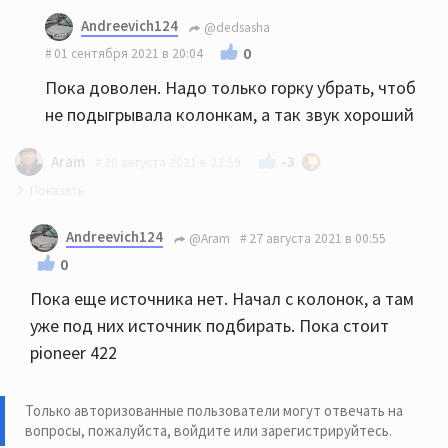
Andreevich124
@dedsasha
0
01 сентября 2021 в 20:04
Пока доволен. Надо только горку убрать, чтоб
не подыгрывала колонкам, а так звук хороший
-3
Aram
26 августа 2021 в 23:59
HECO Victa prime 502 можно рассмотреть. 702 будут
Andreevich124
@Aram
27 августа 2021 в 00:55
излишни в 15 м.кв. скорее всего. Какие у Вас
0
усилитель и источник?
Пока еще источника нет. Начал с колонок, а там
уже под них источник подбирать. Пока стоит
pioneer 422
Только авторизованные пользователи могут отвечать на
вопросы, пожалуйста,
войдите или зарегистрируйтесь
.