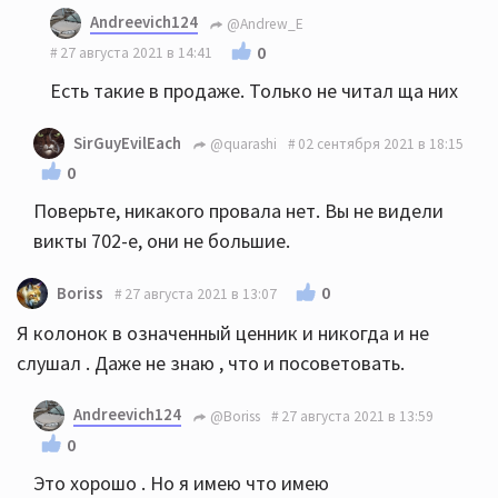
Andreevich124
@Andrew_E
0
27 августа 2021 в 14:41
Есть такие в продаже. Только не читал ща них
SirGuyEvilEach
@quarashi
02 сентября 2021 в 18:15
0
Поверьте, никакого провала нет. Вы не видели
викты 702-е, они не большие.
0
Boriss
27 августа 2021 в 13:07
Я колонок в означенный ценник и никогда и не
слушал . Даже не знаю , что и посоветовать.
Andreevich124
@Boriss
27 августа 2021 в 13:59
0
Это хорошо . Но я имею что имею