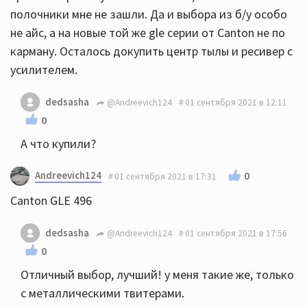
полочники мне не зашли. Да и выбора из б/у особо
не айс, а на новые той же gle серии от Canton не по
карману. Осталось докупить центр тылы и ресивер с
усилителем.
dedsasha
@Andreevich124
01 сентября 2021 в 12:11
0
А что купили?
Andreevich124
0
01 сентября 2021 в 17:31
Canton GLE 496
dedsasha
@Andreevich124
01 сентября 2021 в 17:56
0
Отличный выбор, лучший! у меня такие же, только
с металлическими твитерами.