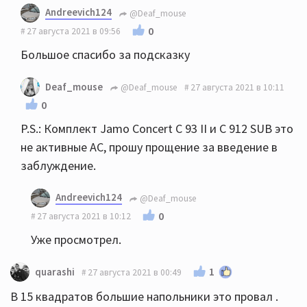
Andreevich124
@Deaf_mouse
0
27 августа 2021 в 09:56
Большое спасибо за подсказку
Deaf_mouse
@Deaf_mouse
27 августа 2021 в 10:11
0
P.S.: Комплект Jamo Concert С 93 II и С 912 SUB это
не активные АС, прошу прощение за введение в
заблуждение.
Andreevich124
@Deaf_mouse
0
27 августа 2021 в 10:12
Уже просмотрел.
1
quarashi
27 августа 2021 в 00:49
В 15 квадратов большие напольники это провал .