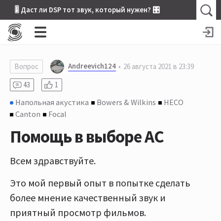
🎚 Даст ли DSP тот звук, который нужен? 🎛
Andreevich124
Вопрос
26 августа 2021 в 23:39
43
1
Напольная акустика
Bowers & Wilkins
HECO
Canton
Focal
Помощь в выборе АС
Всем здравствуйте.
Это мой первый опыт в попытке сделать
более мнение качественный звук и
приятный просмотр фильмов.