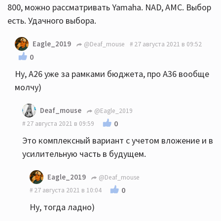
800, можно рассматривать Yamaha. NAD, AMC. Выбор
есть. Удачного выбора.
Eagle_2019
@Deaf_mouse
27 августа 2021 в 09:52
0
Ну, А26 уже за рамками бюджета, про А36 вообще
молчу)
Deaf_mouse
@Eagle_2019
0
27 августа 2021 в 09:59
Это комплексный вариант с учетом вложение и в
усилительную часть в будущем.
Eagle_2019
@Deaf_mouse
0
27 августа 2021 в 10:04
Ну, тогда ладно)