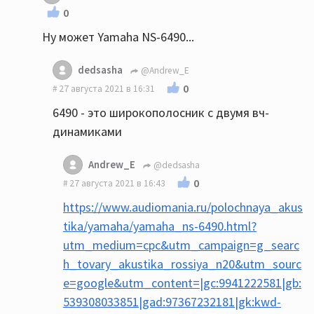
0
Ну может Yamaha NS-6490...
dedsasha
@Andrew_E
0
27 августа 2021 в 16:31
6490 - это широкополосник с двумя вч-
динамиками
Andrew_E
@dedsasha
0
27 августа 2021 в 16:43
https://www.audiomania.ru/polochnaya_akus
tika/yamaha/yamaha_ns-6490.html?
utm_medium=cpc&utm_campaign=g_searc
h_tovary_akustika_rossiya_n20&utm_sourc
e=google&utm_content=|gc:9941222581|gb:
539308033851|gad:97367232181|gk:kwd-