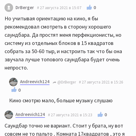
0
DrBerger
27 августа 2021 в 15:07
Но учитывая ориентацию на кино, я бы
рекомендовал смотреть в сторону хорошего
саундбара. Да простят меня перфекционисты, но
систему из отдельных блоков в 15 квадратов
собрать за 50-60 тыр, и настроить так что бы она
звучала лучше топового саундбара будет очень
непросто.
Andreevich124
@DrBerger
27 августа 2021 в 15:26
0
Кино смотрю мало, больше музыку слушаю
Andreevich124
0
27 августа 2021 в 15:23
Саундбар точно не вариант. Стоит у брата, ну вот
совсем не то пальто . Комната 17квадратов , это я