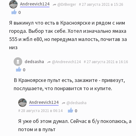
Andreevich124
@DrBerger
27 августа 2021 в 15:26
0
Я выкинул что есть в Красноярске и рядом с ним
города. Выбор так себе. Хотел изначально ямаха
555 и жбл е80, но передумал малость, почитав за
низ
dedsasha
@Andreevich124
27 августа 2021 в 16:16
0
В Краноярске пульт есть, закажите - привезут,
послушаете, что понравится то и купите.
Andreevich124
@dedsasha
0
28 августа 2021 в 06:14
Я уже об этом думал. Сейчас в б/у покопаюсь, а
потом и в пульт