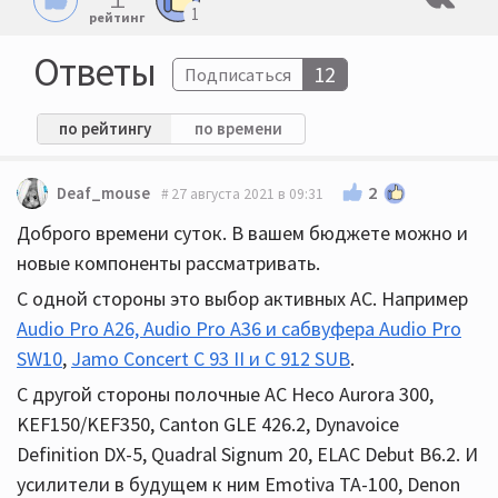
1
рейтинг
Ответы
12
Подписаться
по рейтингу
по времени
2
Deaf_mouse
27 августа 2021 в 09:31
Доброго времени суток. В вашем бюджете можно и
новые компоненты рассматривать.
С одной стороны это выбор активных АС. Например
Audio Pro A26, Audio Pro A36 и сабвуфера Audio Pro
SW10
,
Jamo Concert С 93 II и С 912 SUB
.
С другой стороны полочные АС Heco Aurora 300,
KEF150/KEF350, Canton GLE 426.2, Dynavoice
Definition DX-5, Quadral Signum 20, ELAC Debut B6.2. И
усилители в будущем к ним Emotiva TA-100, Denon