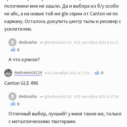
полочники мне не зашли. Да и выбора из б/у особо
не айс, а на новые той же gle серии от Canton не по
карману. Осталось докупить центр тылы и ресивер с
усилителем.
dedsasha
@Andreevich124
01 сентября 2021 в 12:11
0
А что купили?
Andreevich124
0
01 сентября 2021 в 17:31
Canton GLE 496
dedsasha
@Andreevich124
01 сентября 2021 в 17:56
0
Отличный выбор, лучший! у меня такие же, только
с металлическими твитерами.