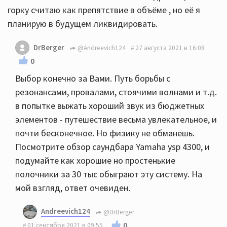
горку считаю как препятствие в объёме , но её я
планирую в будущем ликвидировать.
DrBerger
@Andreevich124
27 августа 2021 в 16:08
0
Выбор конечно за Вами. Путь борьбы с
резонансами, провалами, стоячими волнами и т.д.
в попытке выжать хороший звук из бюджетных
элементов - путешествие весьма увлекательное, и
почти бесконечное. Но физику не обманешь.
Посмотрите обзор саундбара Yamaha ysp 4300, и
подумайте как хорошие но простенькие
полочники за 30 тыс обыграют эту систему. На
мой взгляд, ответ очевиден.
Andreevich124
@DrBerger
0
01 сентября 2021 в 09:55