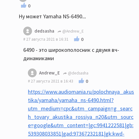
0
Ну может Yamaha NS-6490...
dedsasha
@Andrew_E
0
27 августа 2021 в 16:31
6490 - это широкополосник с двумя вч-
динамиками
Andrew_E
@dedsasha
0
27 августа 2021 в 16:43
https://www.audiomania.ru/polochnaya_akus
tika/yamaha/yamaha_ns-6490.html?
utm_medium=cpc&utm_campaign=g_searc
h_tovary_akustika_rossiya_n20&utm_sourc
e=google&utm_content=|gc:9941222581|gb:
539308033851|gad:97367232181|gk:kwd-