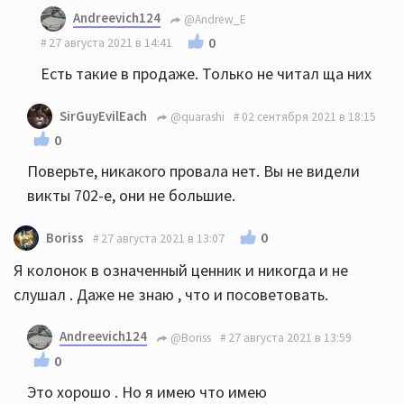
Andreevich124
@Andrew_E
0
27 августа 2021 в 14:41
Есть такие в продаже. Только не читал ща них
SirGuyEvilEach
@quarashi
02 сентября 2021 в 18:15
0
Поверьте, никакого провала нет. Вы не видели
викты 702-е, они не большие.
0
Boriss
27 августа 2021 в 13:07
Я колонок в означенный ценник и никогда и не
слушал . Даже не знаю , что и посоветовать.
Andreevich124
@Boriss
27 августа 2021 в 13:59
0
Это хорошо . Но я имею что имею