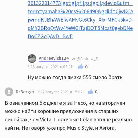
301322014773|gst:g|gf:|gs:|gp:|gdev:c&utm_
term=yamaha%20ns%206490&gclid=CjwKCA
jwmqKJBhAWEiwAMvGt6Cky_XIxrMFCk5kvD-
pMY2BRoQtWv4YeWGiTzjDOT5Mczt0gvbDNe
BoCZGcQAvD_BwE
Andreevich124
@Andrew_E
0
28 августа 2021 в 03:01
Ну можно тогда ямаха 555 смело брать
0
DrBerger
27 августа 2021 в 15:02
В означенном бюджете я за Heco, но на вторичен
можно найти хорошие предложения в старших
линейках, чем Victa. Полочные Celan вполне реально
найти. Не говоря уже про Music Style, и Avrora.