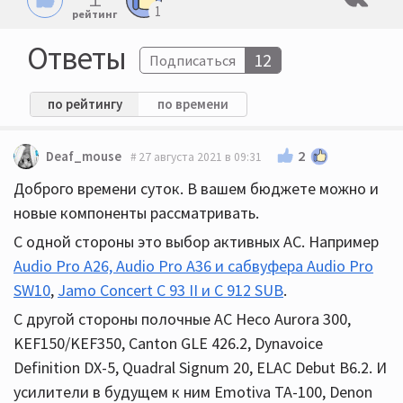
1
рейтинг
Ответы
12
Подписаться
по рейтингу
по времени
2
Deaf_mouse
27 августа 2021 в 09:31
Доброго времени суток. В вашем бюджете можно и
новые компоненты рассматривать.
С одной стороны это выбор активных АС. Например
Audio Pro A26, Audio Pro A36 и сабвуфера Audio Pro
SW10
,
Jamo Concert С 93 II и С 912 SUB
.
С другой стороны полочные АС Heco Aurora 300,
KEF150/KEF350, Canton GLE 426.2, Dynavoice
Definition DX-5, Quadral Signum 20, ELAC Debut B6.2. И
усилители в будущем к ним Emotiva TA-100, Denon