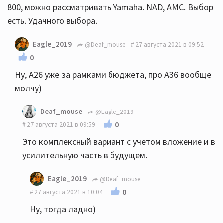
800, можно рассматривать Yamaha. NAD, AMC. Выбор
есть. Удачного выбора.
Eagle_2019
@Deaf_mouse
27 августа 2021 в 09:52
0
Ну, А26 уже за рамками бюджета, про А36 вообще
молчу)
Deaf_mouse
@Eagle_2019
0
27 августа 2021 в 09:59
Это комплексный вариант с учетом вложение и в
усилительную часть в будущем.
Eagle_2019
@Deaf_mouse
0
27 августа 2021 в 10:04
Ну, тогда ладно)