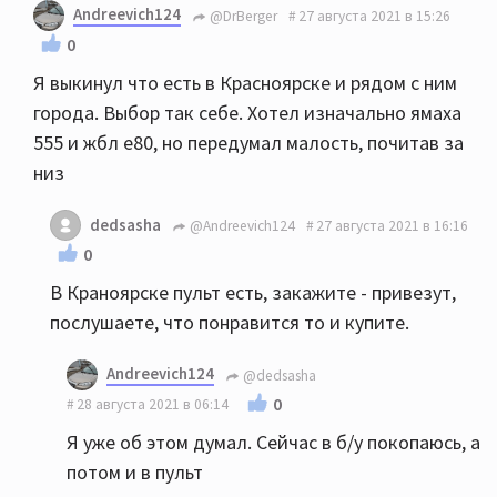
Andreevich124
@DrBerger
27 августа 2021 в 15:26
0
Я выкинул что есть в Красноярске и рядом с ним
города. Выбор так себе. Хотел изначально ямаха
555 и жбл е80, но передумал малость, почитав за
низ
dedsasha
@Andreevich124
27 августа 2021 в 16:16
0
В Краноярске пульт есть, закажите - привезут,
послушаете, что понравится то и купите.
Andreevich124
@dedsasha
0
28 августа 2021 в 06:14
Я уже об этом думал. Сейчас в б/у покопаюсь, а
потом и в пульт