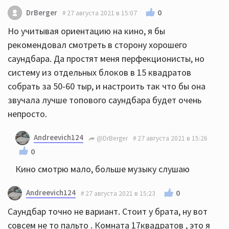
0
DrBerger
27 августа 2021 в 15:07
Но учитывая ориентацию на кино, я бы
рекомендовал смотреть в сторону хорошего
саундбара. Да простят меня перфекционисты, но
систему из отдельных блоков в 15 квадратов
собрать за 50-60 тыр, и настроить так что бы она
звучала лучше топового саундбара будет очень
непросто.
Andreevich124
@DrBerger
27 августа 2021 в 15:26
0
Кино смотрю мало, больше музыку слушаю
Andreevich124
0
27 августа 2021 в 15:23
Саундбар точно не вариант. Стоит у брата, ну вот
совсем не то пальто . Комната 17квадратов , это я