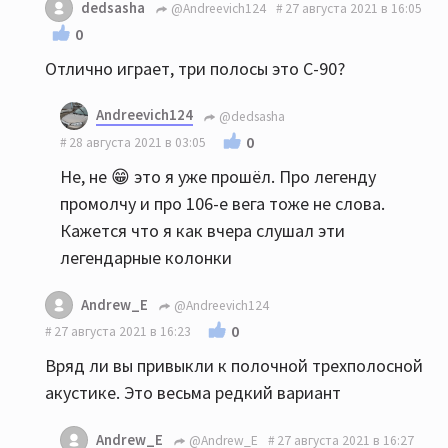
dedsasha
@Andreevich124
27 августа 2021 в 16:05
0
Отлично играет, три полосы это С-90?
Andreevich124
@dedsasha
0
28 августа 2021 в 03:05
Не, не 😁 это я уже прошёл. Про легенду
промолчу и про 106-е вега тоже не слова.
Кажется что я как вчера слушал эти
легендарные колонки
Andrew_E
@Andreevich124
0
27 августа 2021 в 16:23
Вряд ли вы привыкли к полочной трехполосной
акустике. Это весьма редкий вариант
Andrew_E
@Andrew_E
27 августа 2021 в 16:27