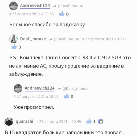
Andreevich124
@Deaf_mouse
0
27 августа 2021 в 09:56
Большое спасибо за подсказку
Deaf_mouse
@Deaf_mouse
27 августа 2021 в 10:11
0
P.S.: Комплект Jamo Concert С 93 II и С 912 SUB это
не активные АС, прошу прощение за введение в
заблуждение.
Andreevich124
@Deaf_mouse
0
27 августа 2021 в 10:12
Уже просмотрел.
1
quarashi
27 августа 2021 в 00:49
В 15 квадратов большие напольники это провал .