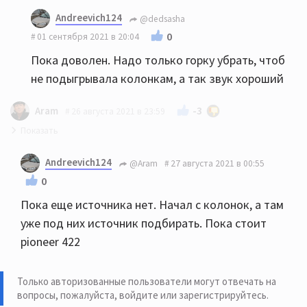
Andreevich124
@dedsasha
0
01 сентября 2021 в 20:04
Пока доволен. Надо только горку убрать, чтоб
не подыгрывала колонкам, а так звук хороший
-3
Aram
26 августа 2021 в 23:59
HECO Victa prime 502 можно рассмотреть. 702 будут
Andreevich124
@Aram
27 августа 2021 в 00:55
излишни в 15 м.кв. скорее всего. Какие у Вас
0
усилитель и источник?
Пока еще источника нет. Начал с колонок, а там
уже под них источник подбирать. Пока стоит
pioneer 422
Только авторизованные пользователи могут отвечать на
вопросы, пожалуйста,
войдите или зарегистрируйтесь
.