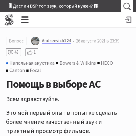
🎚 Даст ли DSP тот звук, который нужен? 🎛
Andreevich124
Вопрос
26 августа 2021 в 23:39
43
1
Напольная акустика
Bowers & Wilkins
HECO
Canton
Focal
Помощь в выборе АС
Всем здравствуйте.
Это мой первый опыт в попытке сделать
более мнение качественный звук и
приятный просмотр фильмов.