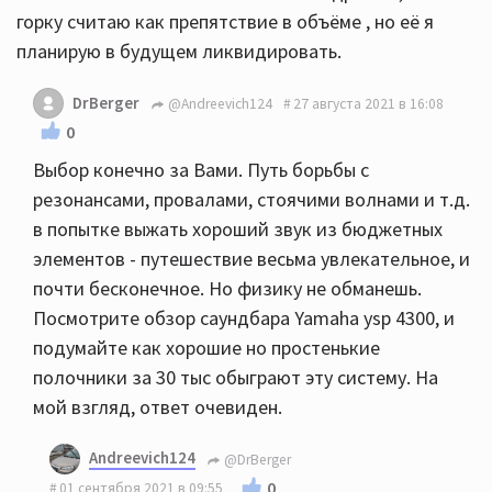
горку считаю как препятствие в объёме , но её я
планирую в будущем ликвидировать.
DrBerger
@Andreevich124
27 августа 2021 в 16:08
0
Выбор конечно за Вами. Путь борьбы с
резонансами, провалами, стоячими волнами и т.д.
в попытке выжать хороший звук из бюджетных
элементов - путешествие весьма увлекательное, и
почти бесконечное. Но физику не обманешь.
Посмотрите обзор саундбара Yamaha ysp 4300, и
подумайте как хорошие но простенькие
полочники за 30 тыс обыграют эту систему. На
мой взгляд, ответ очевиден.
Andreevich124
@DrBerger
0
01 сентября 2021 в 09:55