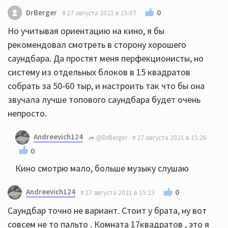
0
DrBerger
27 августа 2021 в 15:07
Но учитывая ориентацию на кино, я бы
рекомендовал смотреть в сторону хорошего
саундбара. Да простят меня перфекционисты, но
систему из отдельных блоков в 15 квадратов
собрать за 50-60 тыр, и настроить так что бы она
звучала лучше топового саундбара будет очень
непросто.
Andreevich124
@DrBerger
27 августа 2021 в 15:26
0
Кино смотрю мало, больше музыку слушаю
Andreevich124
0
27 августа 2021 в 15:23
Саундбар точно не вариант. Стоит у брата, ну вот
совсем не то пальто . Комната 17квадратов , это я