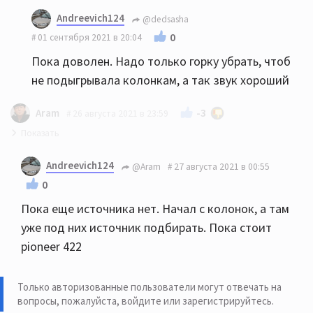
Andreevich124
@dedsasha
0
01 сентября 2021 в 20:04
Пока доволен. Надо только горку убрать, чтоб
не подыгрывала колонкам, а так звук хороший
-3
Aram
26 августа 2021 в 23:59
HECO Victa prime 502 можно рассмотреть. 702 будут
Andreevich124
@Aram
27 августа 2021 в 00:55
излишни в 15 м.кв. скорее всего. Какие у Вас
0
усилитель и источник?
Пока еще источника нет. Начал с колонок, а там
уже под них источник подбирать. Пока стоит
pioneer 422
Только авторизованные пользователи могут отвечать на
вопросы, пожалуйста,
войдите или зарегистрируйтесь
.