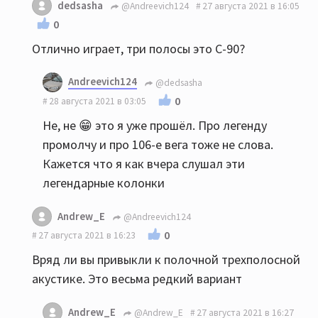
dedsasha
@Andreevich124
27 августа 2021 в 16:05
0
Отлично играет, три полосы это С-90?
Andreevich124
@dedsasha
0
28 августа 2021 в 03:05
Не, не 😁 это я уже прошёл. Про легенду
промолчу и про 106-е вега тоже не слова.
Кажется что я как вчера слушал эти
легендарные колонки
Andrew_E
@Andreevich124
0
27 августа 2021 в 16:23
Вряд ли вы привыкли к полочной трехполосной
акустике. Это весьма редкий вариант
Andrew_E
@Andrew_E
27 августа 2021 в 16:27