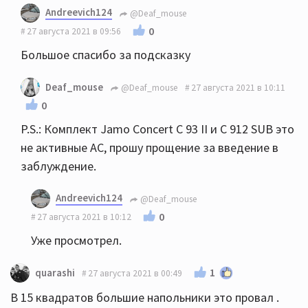
Andreevich124
@Deaf_mouse
0
27 августа 2021 в 09:56
Большое спасибо за подсказку
Deaf_mouse
@Deaf_mouse
27 августа 2021 в 10:11
0
P.S.: Комплект Jamo Concert С 93 II и С 912 SUB это
не активные АС, прошу прощение за введение в
заблуждение.
Andreevich124
@Deaf_mouse
0
27 августа 2021 в 10:12
Уже просмотрел.
1
quarashi
27 августа 2021 в 00:49
В 15 квадратов большие напольники это провал .