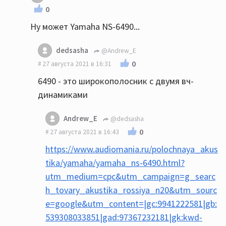
0
Ну может Yamaha NS-6490...
dedsasha
@Andrew_E
0
27 августа 2021 в 16:31
6490 - это широкополосник с двумя вч-
динамиками
Andrew_E
@dedsasha
0
27 августа 2021 в 16:43
https://www.audiomania.ru/polochnaya_akus
tika/yamaha/yamaha_ns-6490.html?
utm_medium=cpc&utm_campaign=g_searc
h_tovary_akustika_rossiya_n20&utm_sourc
e=google&utm_content=|gc:9941222581|gb:
539308033851|gad:97367232181|gk:kwd-