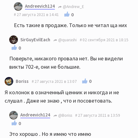
Andreevich124
@Andrew_E
0
27 августа 2021 в 14:41
Есть такие в продаже. Только не читал ща них
SirGuyEvilEach
@quarashi
02 сентября 2021 в 18:15
0
Поверьте, никакого провала нет. Вы не видели
викты 702-е, они не большие.
0
Boriss
27 августа 2021 в 13:07
Я колонок в означенный ценник и никогда и не
слушал . Даже не знаю , что и посоветовать.
Andreevich124
@Boriss
27 августа 2021 в 13:59
0
Это хорошо . Но я имею что имею