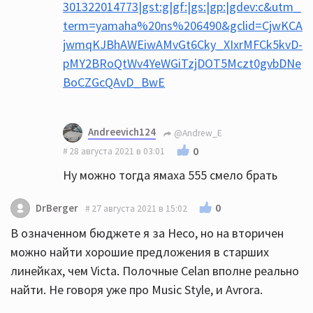
301322014773|gst:g|gf:|gs:|gp:|gdev:c&utm_
term=yamaha%20ns%206490&gclid=CjwKCA
jwmqKJBhAWEiwAMvGt6Cky_XIxrMFCk5kvD-
pMY2BRoQtWv4YeWGiTzjDOT5Mczt0gvbDNe
BoCZGcQAvD_BwE
Andreevich124
@Andrew_E
0
28 августа 2021 в 03:01
Ну можно тогда ямаха 555 смело брать
0
DrBerger
27 августа 2021 в 15:02
В означенном бюджете я за Heco, но на вторичен
можно найти хорошие предложения в старших
линейках, чем Victa. Полочные Celan вполне реально
найти. Не говоря уже про Music Style, и Avrora.