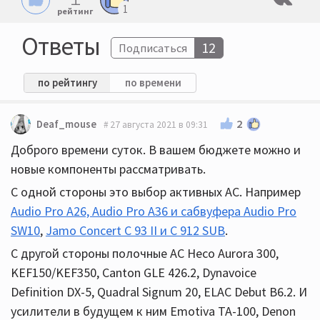
1
рейтинг
Ответы
12
Подписаться
по рейтингу
по времени
2
Deaf_mouse
27 августа 2021 в 09:31
Доброго времени суток. В вашем бюджете можно и
новые компоненты рассматривать.
С одной стороны это выбор активных АС. Например
Audio Pro A26, Audio Pro A36 и сабвуфера Audio Pro
SW10
,
Jamo Concert С 93 II и С 912 SUB
.
С другой стороны полочные АС Heco Aurora 300,
KEF150/KEF350, Canton GLE 426.2, Dynavoice
Definition DX-5, Quadral Signum 20, ELAC Debut B6.2. И
усилители в будущем к ним Emotiva TA-100, Denon