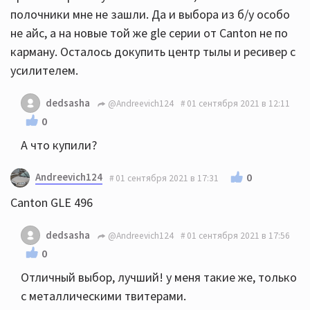
полочники мне не зашли. Да и выбора из б/у особо
не айс, а на новые той же gle серии от Canton не по
карману. Осталось докупить центр тылы и ресивер с
усилителем.
dedsasha
@Andreevich124
01 сентября 2021 в 12:11
0
А что купили?
Andreevich124
0
01 сентября 2021 в 17:31
Canton GLE 496
dedsasha
@Andreevich124
01 сентября 2021 в 17:56
0
Отличный выбор, лучший! у меня такие же, только
с металлическими твитерами.