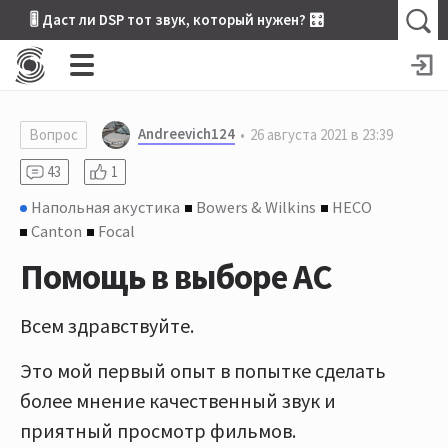
🎚 Даст ли DSP тот звук, который нужен? 🎛
Andreevich124
Вопрос
26 августа 2021 в 23:39
43
1
Напольная акустика
Bowers & Wilkins
HECO
Canton
Focal
Помощь в выборе АС
Всем здравствуйте.
Это мой первый опыт в попытке сделать
более мнение качественный звук и
приятный просмотр фильмов.