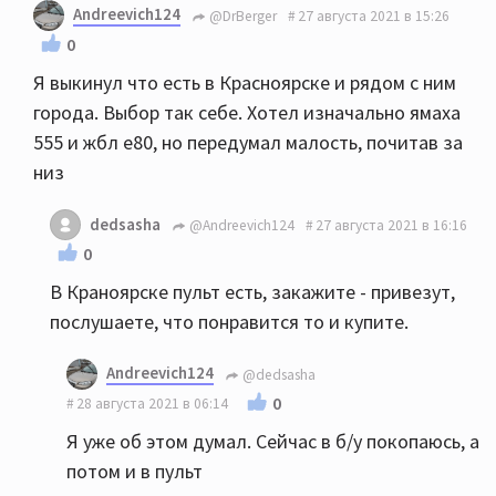
Andreevich124
@DrBerger
27 августа 2021 в 15:26
0
Я выкинул что есть в Красноярске и рядом с ним
города. Выбор так себе. Хотел изначально ямаха
555 и жбл е80, но передумал малость, почитав за
низ
dedsasha
@Andreevich124
27 августа 2021 в 16:16
0
В Краноярске пульт есть, закажите - привезут,
послушаете, что понравится то и купите.
Andreevich124
@dedsasha
0
28 августа 2021 в 06:14
Я уже об этом думал. Сейчас в б/у покопаюсь, а
потом и в пульт