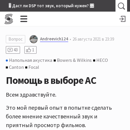
🎚 Даст ли DSP тот звук, который нужен? 🎛
Andreevich124
Вопрос
26 августа 2021 в 23:39
43
1
Напольная акустика
Bowers & Wilkins
HECO
Canton
Focal
Помощь в выборе АС
Всем здравствуйте.
Это мой первый опыт в попытке сделать
более мнение качественный звук и
приятный просмотр фильмов.