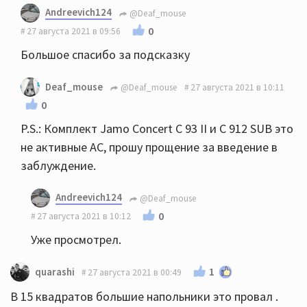
Andreevich124
@Deaf_mouse
0
27 августа 2021 в 09:56
Большое спасибо за подсказку
Deaf_mouse
@Deaf_mouse
27 августа 2021 в 10:11
0
P.S.: Комплект Jamo Concert С 93 II и С 912 SUB это
не активные АС, прошу прощение за введение в
заблуждение.
Andreevich124
@Deaf_mouse
0
27 августа 2021 в 10:12
Уже просмотрел.
1
quarashi
27 августа 2021 в 00:49
В 15 квадратов большие напольники это провал .