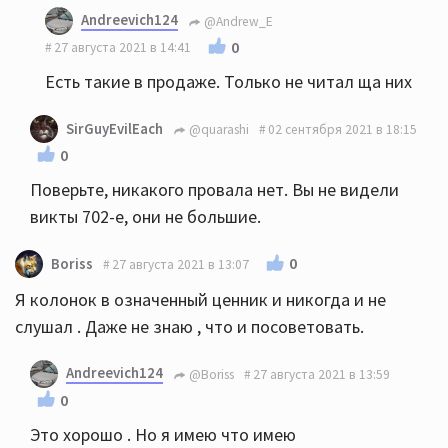
Andreevich124
@Andrew_E
0
27 августа 2021 в 14:41
Есть такие в продаже. Только не читал ща них
SirGuyEvilEach
@quarashi
02 сентября 2021 в 18:15
0
Поверьте, никакого провала нет. Вы не видели
викты 702-е, они не большие.
0
Boriss
27 августа 2021 в 13:07
Я колонок в означенный ценник и никогда и не
слушал . Даже не знаю , что и посоветовать.
Andreevich124
@Boriss
27 августа 2021 в 13:59
0
Это хорошо . Но я имею что имею