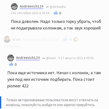
Andreevich124
@dedsasha
0
01 сентября 2021 в 20:04
Пока доволен. Надо только горку убрать, чтоб
не подыгрывала колонкам, а так звук хороший
-3
Aram
26 августа 2021 в 23:59
HECO Victa prime 502 можно рассмотреть. 702 будут
Andreevich124
@Aram
27 августа 2021 в 00:55
излишни в 15 м.кв. скорее всего. Какие у Вас
0
усилитель и источник?
Пока еще источника нет. Начал с колонок, а там
уже под них источник подбирать. Пока стоит
pioneer 422
Только авторизованные пользователи могут отвечать на
вопросы, пожалуйста,
войдите или зарегистрируйтесь
.