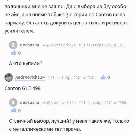
полочники мне не зашли. Да и выбора из б/у особо
не айс, а на новые той же gle серии от Canton не по
карману. Осталось докупить центр тылы и ресивер с
усилителем.
dedsasha
@Andreevich124
01 сентября 2021 в 12:11
0
А что купили?
Andreevich124
0
01 сентября 2021 в 17:31
Canton GLE 496
dedsasha
@Andreevich124
01 сентября 2021 в 17:56
0
Отличный выбор, лучший! у меня такие же, только
с металлическими твитерами.