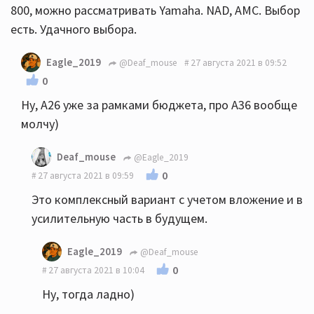
800, можно рассматривать Yamaha. NAD, AMC. Выбор
есть. Удачного выбора.
Eagle_2019
@Deaf_mouse
27 августа 2021 в 09:52
0
Ну, А26 уже за рамками бюджета, про А36 вообще
молчу)
Deaf_mouse
@Eagle_2019
0
27 августа 2021 в 09:59
Это комплексный вариант с учетом вложение и в
усилительную часть в будущем.
Eagle_2019
@Deaf_mouse
0
27 августа 2021 в 10:04
Ну, тогда ладно)