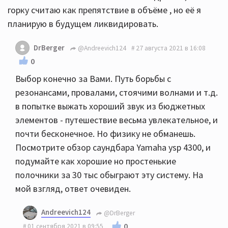
горку считаю как препятствие в объёме , но её я
планирую в будущем ликвидировать.
DrBerger
@Andreevich124
27 августа 2021 в 16:08
0
Выбор конечно за Вами. Путь борьбы с
резонансами, провалами, стоячими волнами и т.д.
в попытке выжать хороший звук из бюджетных
элементов - путешествие весьма увлекательное, и
почти бесконечное. Но физику не обманешь.
Посмотрите обзор саундбара Yamaha ysp 4300, и
подумайте как хорошие но простенькие
полочники за 30 тыс обыграют эту систему. На
мой взгляд, ответ очевиден.
Andreevich124
@DrBerger
0
01 сентября 2021 в 09:55