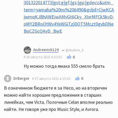
301322014773|gst:g|gf:|gs:|gp:|gdev:c&utm_
term=yamaha%20ns%206490&gclid=CjwKCA
jwmqKJBhAWEiwAMvGt6Cky_XIxrMFCk5kvD-
pMY2BRoQtWv4YeWGiTzjDOT5Mczt0gvbDNe
BoCZGcQAvD_BwE
Andreevich124
@Andrew_E
0
28 августа 2021 в 03:01
Ну можно тогда ямаха 555 смело брать
0
DrBerger
27 августа 2021 в 15:02
В означенном бюджете я за Heco, но на вторичен
можно найти хорошие предложения в старших
линейках, чем Victa. Полочные Celan вполне реально
найти. Не говоря уже про Music Style, и Avrora.