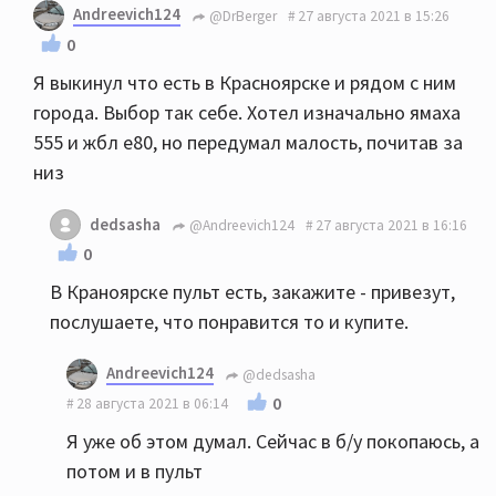
Andreevich124
@DrBerger
27 августа 2021 в 15:26
0
Я выкинул что есть в Красноярске и рядом с ним
города. Выбор так себе. Хотел изначально ямаха
555 и жбл е80, но передумал малость, почитав за
низ
dedsasha
@Andreevich124
27 августа 2021 в 16:16
0
В Краноярске пульт есть, закажите - привезут,
послушаете, что понравится то и купите.
Andreevich124
@dedsasha
0
28 августа 2021 в 06:14
Я уже об этом думал. Сейчас в б/у покопаюсь, а
потом и в пульт