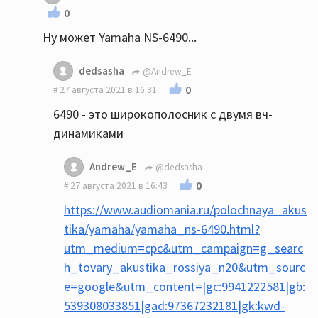
0
Ну может Yamaha NS-6490...
dedsasha
@Andrew_E
0
27 августа 2021 в 16:31
6490 - это широкополосник с двумя вч-
динамиками
Andrew_E
@dedsasha
0
27 августа 2021 в 16:43
https://www.audiomania.ru/polochnaya_akus
tika/yamaha/yamaha_ns-6490.html?
utm_medium=cpc&utm_campaign=g_searc
h_tovary_akustika_rossiya_n20&utm_sourc
e=google&utm_content=|gc:9941222581|gb:
539308033851|gad:97367232181|gk:kwd-