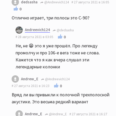
dedsasha
@Andreevich124
27 августа 2021 в 16:05
0
Отлично играет, три полосы это С-90?
Andreevich124
@dedsasha
0
28 августа 2021 в 03:05
Не, не 😁 это я уже прошёл. Про легенду
промолчу и про 106-е вега тоже не слова.
Кажется что я как вчера слушал эти
легендарные колонки
Andrew_E
@Andreevich124
0
27 августа 2021 в 16:23
Вряд ли вы привыкли к полочной трехполосной
акустике. Это весьма редкий вариант
Andrew_E
@Andrew_E
27 августа 2021 в 16:27