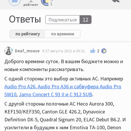
1
рейтинг
Ответы
12
Подписаться
по рейтингу
по времени
2
Deaf_mouse
27 августа 2021 в 09:31
Доброго времени суток. В вашем бюджете можно и
новые компоненты рассматривать.
С одной стороны это выбор активных АС. Например
Audio Pro A26, Audio Pro A36 и сабвуфера Audio Pro
SW10
,
Jamo Concert С 93 II и С 912 SUB
.
С другой стороны полочные АС Heco Aurora 300,
KEF150/KEF350, Canton GLE 426.2, Dynavoice
Definition DX-5, Quadral Signum 20, ELAC Debut B6.2. И
усилители в будущем к ним Emotiva TA-100, Denon