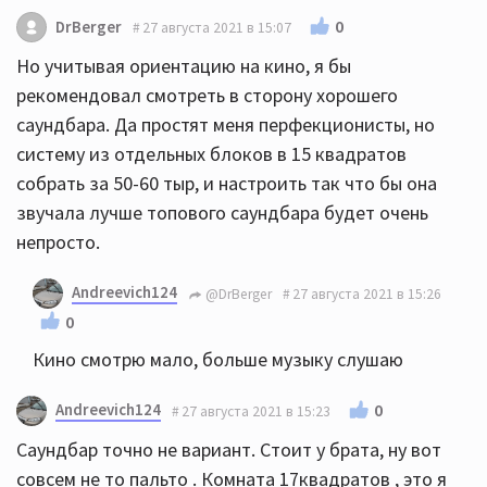
0
DrBerger
27 августа 2021 в 15:07
Но учитывая ориентацию на кино, я бы
рекомендовал смотреть в сторону хорошего
саундбара. Да простят меня перфекционисты, но
систему из отдельных блоков в 15 квадратов
собрать за 50-60 тыр, и настроить так что бы она
звучала лучше топового саундбара будет очень
непросто.
Andreevich124
@DrBerger
27 августа 2021 в 15:26
0
Кино смотрю мало, больше музыку слушаю
Andreevich124
0
27 августа 2021 в 15:23
Саундбар точно не вариант. Стоит у брата, ну вот
совсем не то пальто . Комната 17квадратов , это я