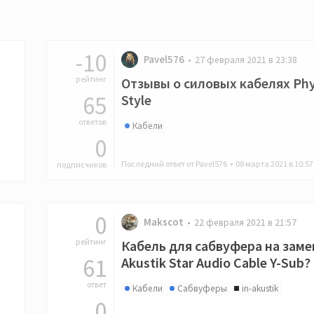
-10
Pavel576
27 февраля 2021 в 23:38
рейтинг
Отзывы о силовых кабелях Phy
65
Style
ответов
Кабели
0
Последний ответ от Pavel576 •
08 марта 2021 в 10:57
подписчиков
0
Makscot
22 февраля 2021 в 21:57
рейтинг
Кабель для сабвуфера на замен
61
Akustik Star Audio Cable Y-Sub?
ответ
Кабели
Сабвуферы
in-akustik
0