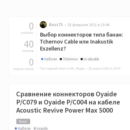
0
Boss75
28 февраля 2021 в 18:46
рейтинг
Выбор коннекторов типа банан:
40
Tchernov Cable или Inakustik
Exzellenz?
ответов
0
Кабели
Tchernov
in-akustik
Последний ответ от Mr_Magic •
02 марта 2021 в 10:07
подписчиков
Сравнение коннекторов Oyaide
P/C079 и Oyaide P/C004 на кабеле
Acoustic Revive Power Max 5000
Блог
Кабели
oyaide