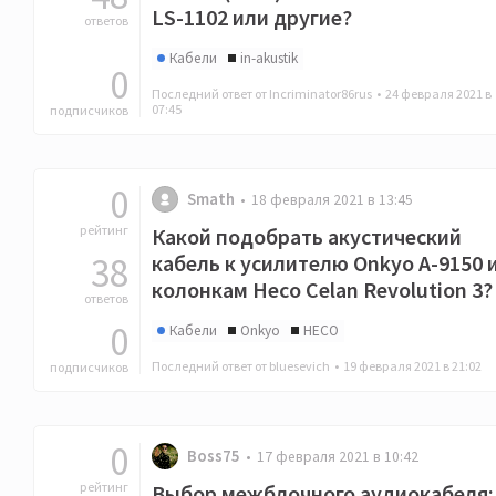
LS-1102 или другие?
ответов
Кабели
in-akustik
0
Последний ответ от Incriminator86rus •
24 февраля 2021 в
07:45
подписчиков
0
Smath
18 февраля 2021 в 13:45
рейтинг
Какой подобрать акустический
38
кабель к усилителю Onkyo A-9150 
колонкам Heco Celan Revolution 3?
ответов
0
Кабели
Onkyo
HECO
Последний ответ от bluesevich •
19 февраля 2021 в 21:02
подписчиков
0
Boss75
17 февраля 2021 в 10:42
рейтинг
Выбор межблочного аудиокабеля: