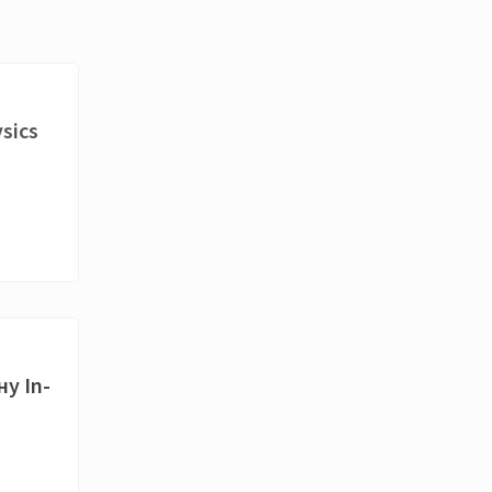
sics
у In-