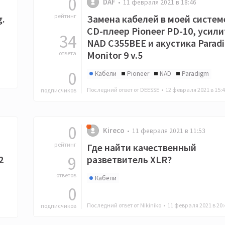
0
DAF
11 февраля 2021 в 18:46
рейтинг
g.
Замена кабелей в моей систем
CD-плеер Pioneer PD-10, усил
34
NAD C355BEE и акустика Parad
Monitor 9 v.5
ответа
0
Кабели
Pioneer
NAD
Paradigm
Последний ответ от DEESSE •
12 февраля 2021 в 15:
подписчиков
0
Kireco
11 февраля 2021 в 11:53
рейтинг
Где найти качественный
9
2
разветвитель XLR?
ответов
Кабели
0
Последний ответ от Nikiniko •
11 февраля 2021 в 20:
подписчиков