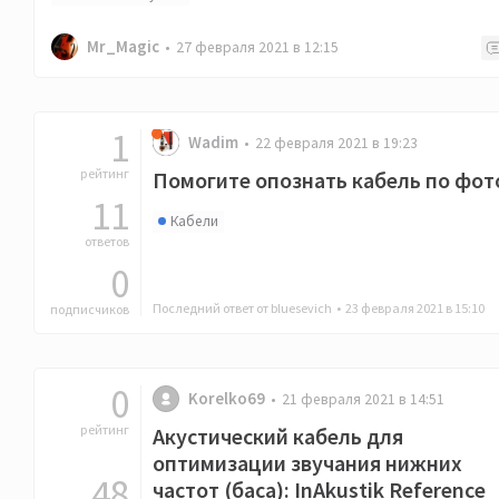
Mr_Magic
27 февраля 2021 в 12:15
1
Wadim
22 февраля 2021 в 19:23
рейтинг
Помогите опознать кабель по фот
11
Кабели
ответов
0
Последний ответ от bluesevich •
23 февраля 2021 в 15:10
подписчиков
0
Korelko69
21 февраля 2021 в 14:51
рейтинг
Акустический кабель для
оптимизации звучания нижних
48
частот (баса): InAkustik Reference