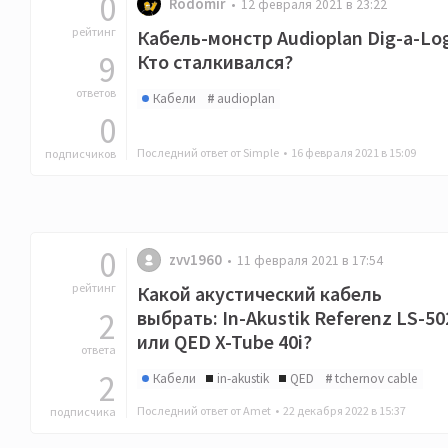
0
Rodomir
12 февраля 2021 в 23:22
рейтинг
Кабель-монстр Audioplan Dig-a-Lo
9
Кто сталкивался?
ответов
Кабели
audioplan
0
Последний ответ от Simple •
16 февраля 2021 в 15:09
подписчиков
0
zvv1960
11 февраля 2021 в 17:54
рейтинг
Какой акустический кабель
2
выбрать: In-Akustik Referenz LS-50
или QED X-Tube 40i?
ответа
2
Кабели
in-akustik
QED
tchernov cable
Последний ответ от Amet •
22 декабря 2022 в 15:37
подписчика