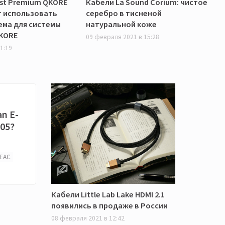
st Premium QKORE
Кабели La Sound Corium: чистое
т использовать
серебро в тисненой
ема для системы
натуральной коже
QKORE
09 февраля 2021 в 15:28
1:19
n E-
505?
EAC
Кабели Little Lab Lake HDMI 2.1
появились в продаже в России
08 февраля 2021 в 12:42