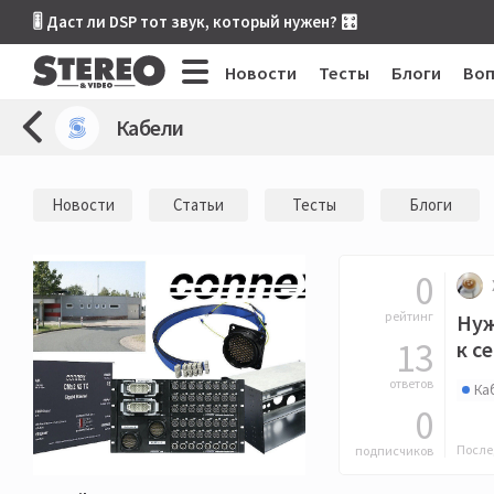
🎚 Даст ли DSP тот звук, который нужен? 🎛
Новости
Тесты
Блоги
Во
Кабели
Новости
Статьи
Тесты
Блоги
0
рейтинг
Нуж
13
к с
ответов
Ка
0
После
подписчиков