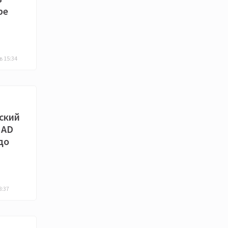
be
в 15:34
ский
NAD
до
8:37