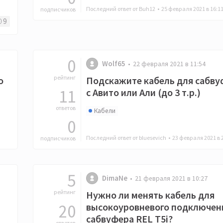
Последний ответ от Buh12 •
25 февраля 2021 в 16:1
подписчиков
9
0
Wolf65
22 февраля 2021 в 11:54
рейтинг
о
Подскажите кабель для сабву
11
с Авито или Али (до 3 т.р.)
ответов
Кабели
0
Последний ответ от bluesevich •
23 февраля 2021 в 
подписчиков
5
DimaNe
21 февраля 2021 в 10:27
рейтинг
Нужно ли менять кабель для
20
высокоуровневого подключен
сабвуфера REL T5i?
ответов