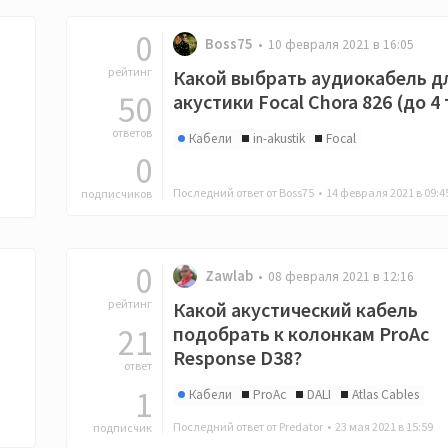
0
Boss75
10 февраля 2021 в 16:05
рейтинг
Какой выбрать аудиокабель д
50
акустики Focal Chora 826 (до 4 
ответов
Кабели
in-akustik
Focal
0
Последний ответ от Boss75 •
14 февраля 2021 в 09:4
подписчиков
0
Zawlab
08 февраля 2021 в 12:16
рейтинг
Какой акустический кабель
21
подобрать к колонкам ProAc
Response D38?
ответ
1
Кабели
ProAc
DALI
Atlas Cables
Последний ответ от Predator •
23 мая 2021 в 15:59
подписчик