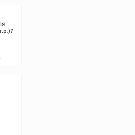
ля
т.р.)?
5