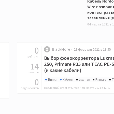
Кабель Nordo
Wire позволи
контакт разъ
заземления 
04 марта 2021 в 1
0
BlackMore
28 февраля 2021 в 19:55
рейтинг
Выбор фонокорректора Luxma
14
250, Primare R35 или TEAC PE-
(и какие кабели)
ответов
0
Винил
Кабели
Luxman
Primare
T
Последний ответ от Kireco •
01 марта 2021 в 12:12
подписчиков