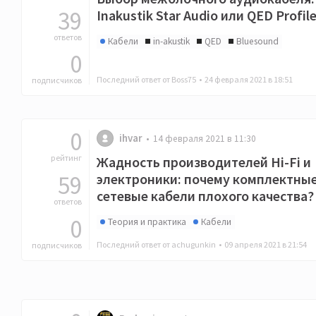
39
Inakustik Star Audio или QED Profil
ответов
Кабели
in-akustik
QED
Bluesound
0
Последний ответ от Boss75 •
24 февраля 2021 в 18:51
подписчиков
0
ihvar
14 февраля 2021 в 11:30
рейтинг
Жадность производителей Hi-Fi и
59
электроники: почему комплектны
сетевые кабели плохого качества?
ответов
0
Теория и практика
Кабели
Последний ответ от achugunkin •
09 апреля 2021 в 21:54
подписчиков