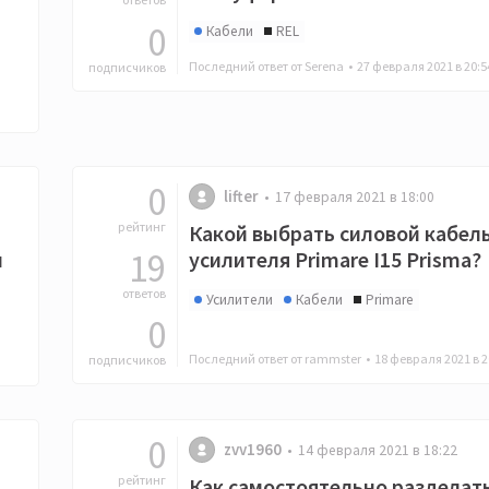
0
Кабели
REL
Последний ответ от Serena •
27 февраля 2021 в 20:5
подписчиков
0
lifter
17 февраля 2021 в 18:00
рейтинг
Какой выбрать силовой кабел
19
и
усилителя Primare I15 Prisma?
ответов
Усилители
Кабели
Primare
0
Последний ответ от rammster •
18 февраля 2021 в 2
подписчиков
0
zvv1960
14 февраля 2021 в 18:22
рейтинг
Как самостоятельно разделат