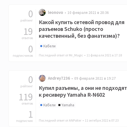
0
leonovo
10 февраля 2021 в 20:36
рейтинг
Какой купить сетевой провод для
19
разъемов Schuko (просто
качественный, без фанатизма)?
ответов
0
Кабели
Последний ответ от Mr_Magic •
11 февраля 2021 в 17:18
подписчиков
0
Andrey7236
09 февраля 2021 в 19:27
рейтинг
Купил разъемы, а они не подходят
119
к ресиверу Yamaha R-N602
ответов
Кабели
Yamaha
1
Последний ответ от ANPolter •
11 октября 2022 в 07:23
подписчик