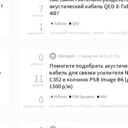
e?
7
акустический кабель QED X-Tu
40i?
ответов
1
Кабели
QED
Последний ответ от Evgeny_Lebedev •
11 июля 2022 
подписчик
0
Nazygul
13 февраля 2021 в 17:55
рейтинг
Помогите подобрать акустиче
е
кабель для связки усилителя 
11
C352 и колонок PSB Image B6 (
1500 р/м)
ответов
0
Кабели
PSB Speakers
NAD
Последний ответ от Filthgarry •
14 февраля 2021 в 0
подписчиков