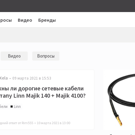
просы
Видео
Бренды
Видео
Вопросы
Xela
09 марта 2021 в 15:53
ны ли дорогие сетевые кабели
етапу Linn Majik 140 + Majik 4100?
бели
Linn
дний ответ от Rim555 •
10 марта 2021 в 13:00