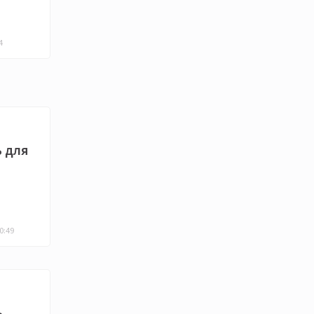
4
ь для
0:49
ь