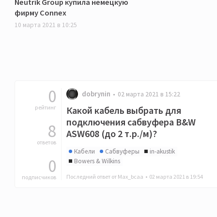
Neutrik Group купила немецкую
фирму Connex
10 марта 2021 в 10:25
0
dobrynin
02 марта 2021 в 15:22
рейтинг
Какой кабель выбрать для
подключения сабвуфера B&W
8
ASW608 (до 2 т.р./м)?
ответов
Кабели
Сабвуферы
in-akustik
0
Bowers & Wilkins
Последний ответ от Max_bcaa •
02 марта 2021 в 19:54
подписчиков