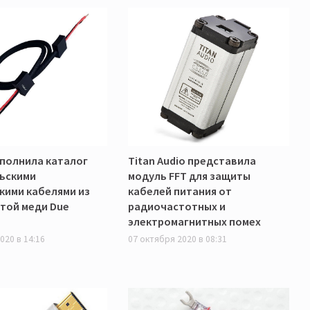
ополнила каталог
Titan Audio представила
ьскими
модуль FFT для защиты
кими кабелями из
кабелей питания от
той меди Due
радиочастотных и
электромагнитных помех
020 в 14:16
07 октября 2020 в 08:31