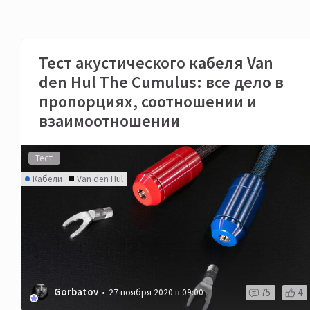
Тест акустического кабеля Van
den Hul The Cumulus: все дело в
пропорциях, соотношении и
взаимоотношении
Тест
Кабели
Van den Hul
Gorbatov
75
4
27 ноября 2020 в 09:00