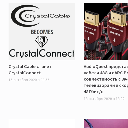
Crystal Cable станет
AudioQuest предста
CrystalConnect
кабели 48G и eARC Pri
совместимость с 8K-
15 октября 2020 в 08:56
телевизорами и ско
48 Гбит/с
13 октября 2020 в 13:02