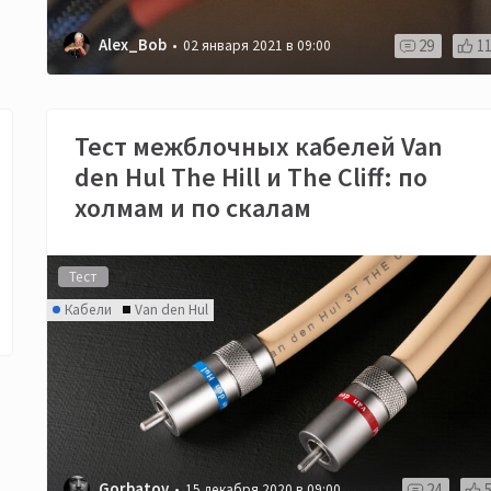
Alex_Bob
29
1
02 января 2021 в 09:00
Тест межблочных кабелей Van
den Hul The Hill и The Cliff: по
холмам и по скалам
Тест
Кабели
Van den Hul
Gorbatov
24
15 декабря 2020 в 09:00