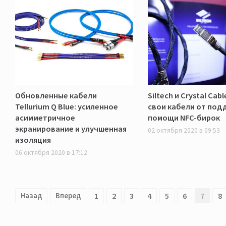
Обновленные кабели
Siltech и Crystal Cab
Tellurium Q Blue: усиленное
свои кабели от под
асимметричное
помощи NFC-бирок
экранирование и улучшенная
02 октября 2020 в 09:53
изоляция
06 октября 2020 в 17:12
Назад
Вперед
1
2
3
4
5
6
7
8