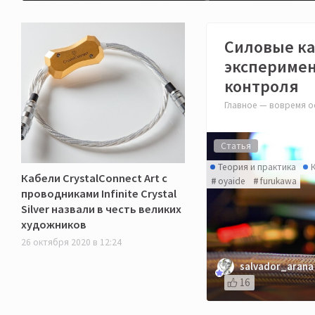
Силовые ка
эксперимен
контроля
Главное — вовремя ос
Статья
Теория и практика
Кабели CrystalConnect Art с
oyaide
furukawa
проводниками Infinite Crystal
Silver назвали в честь великих
художников
26 октября 2020 в 12:24
salvador_arana
16