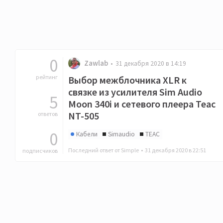
0
Zawlab
31 декабря 2020 в 14:19
рейтинг
Выбор межблочника XLR к
связке из усилителя Sim Audio
5
Moon 340i и сетевого плеера Teac
NT-505
ответов
0
Кабели
Simaudio
TEAC
Последний ответ от Simple •
31 декабря 2020 в 22:51
подписчиков