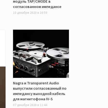
модуль TAP/CMODE в
согласованном импедансе
10 декабря 2020 в 16:59
Nagra и Transparent Audio
выпустили согласованный по
импедансу выходной кабель
для магнитофона IV-S
07 декабря 2020 в 11:44