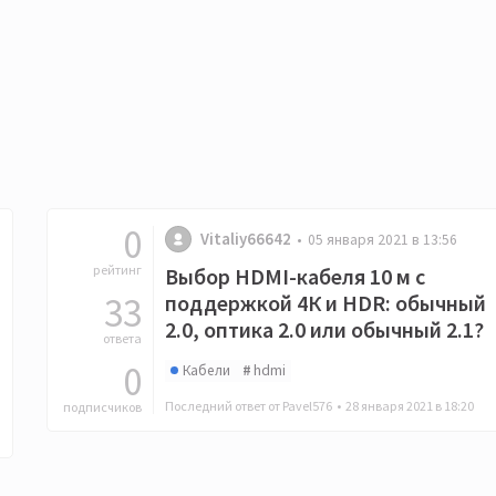
0
Vitaliy66642
05 января 2021 в 13:56
рейтинг
Выбор HDMI-кабеля 10 м с
33
поддержкой 4К и HDR: обычный
2.0, оптика 2.0 или обычный 2.1?
ответа
0
Кабели
hdmi
Последний ответ от Pavel576 •
28 января 2021 в 18:20
подписчиков