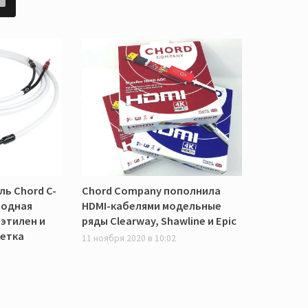
ль Chord C-
Chord Company пополнила
родная
HDMI-кабелями модельные
этилен и
ряды Clearway, Shawline и Epic
етка
11 ноября 2020 в 10:02