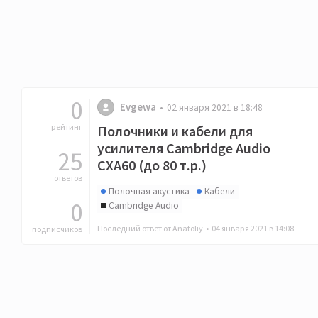
0
Evgewa
02 января 2021 в 18:48
рейтинг
Полочники и кабели для
усилителя Cambridge Audio
25
CXA60 (до 80 т.р.)
ответов
Полочная акустика
Кабели
0
Cambridge Audio
Последний ответ от Anatoliy •
04 января 2021 в 14:08
подписчиков