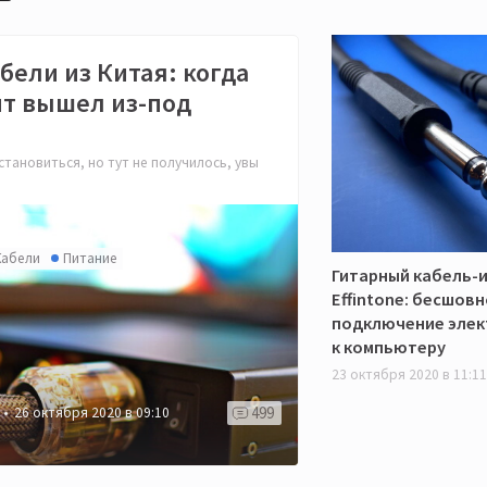
бели из Китая: когда
т вышел из-под
тановиться, но тут не получилось, увы
Кабели
Питание
Гитарный кабель-
Effintone: бесшов
подключение элек
к компьютеру
23 октября 2020 в 11:11
499
26 октября 2020 в 09:10