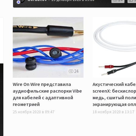
24
Wire On Wire представила
Акустический кабе
аудиофильские распорки Vibe
screenX: бескисло
для кабелей с адаптивной
медь, сшитый поли
геометрией
экранирующая опл
25 ноября 2020 в 09:47
18 ноября 2020 в 13:17