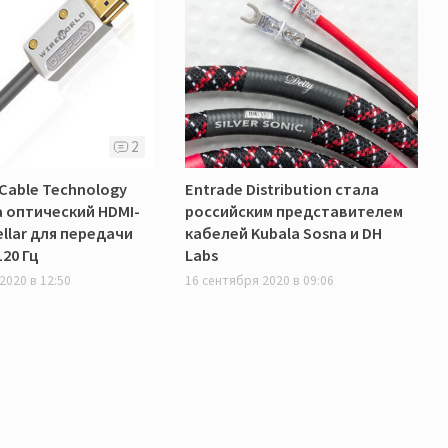
2
 Cable Technology
Entrade Distribution стала
 оптический HDMI-
российским представителем
ellar для передачи
кабелей Kubala Sosna и DH
120 Гц
Labs
2020 в 12:50
16 сентября 2020 в 09:06