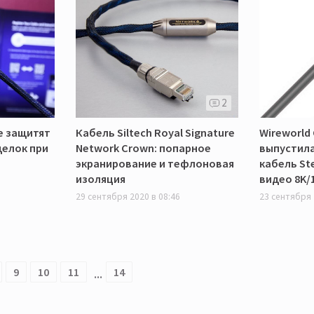
2
le защитят
Кабель Siltech Royal Signature
Wireworld
делок при
Network Crown: попарное
выпустила
экранирование и тефлоновая
кабель St
изоляция
видео 8K/
29 сентября 2020 в 08:46
23 сентября 
...
9
10
11
14