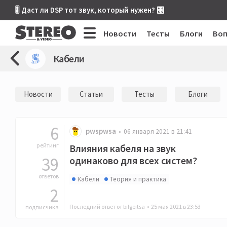
🎚 Даст ли DSP тот звук, который нужен? 🎛
Новости
Тесты
Блоги
Во
Кабели
Новости
Статьи
Тесты
Блоги
6
pwspwsa
06 января 2021 в 21:41
рейтинг
Влияния кабеля на звук
39
одинаково для всех систем?
ответов
Кабели
Теория и практика
2
Последний ответ от bilgeitsa •
25 мая 2021 в 23:53
подписчика