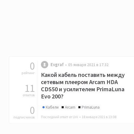
0
Evgraf
05 января 2021 в 17:32
рейтинг
Какой кабель поставить между
сетевым плеером Arcam HDA
11
CDS50 и усилителем PrimaLuna
Evo 200?
ответов
0
Кабели
Arcam
PrimaLuna
Последний ответ от Urii •
18 января 2021 в 13:08
подписчиков