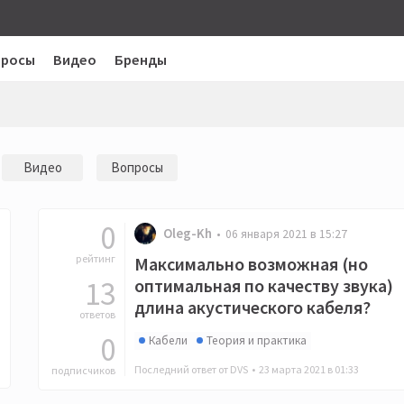
просы
Видео
Бренды
Видео
Вопросы
0
Oleg-Kh
06 января 2021 в 15:27
рейтинг
Максимально возможная (но
13
оптимальная по качеству звука)
длина акустического кабеля?
ответов
0
Кабели
Теория и практика
Последний ответ от DVS •
23 марта 2021 в 01:33
подписчиков