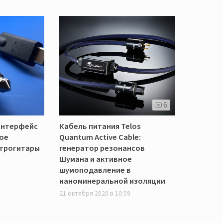
6
интерфейс
Кабель питания Telos
ное
Quantum Active Cable:
трогитары
генератор резонансов
Шумана и активное
шумоподавление в
наноминеральной изоляции
21 октября 2020 в 10:59