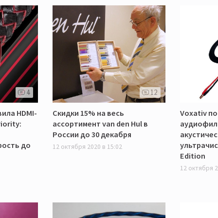
4
12
вила HDMI-
Скидки 15% на весь
Voxativ п
ority:
ассортимент van den Hul в
аудиофил
России до 30 декабря
акустичес
рость до
ультрачис
12 октября 2020 в 15:02
Edition
12 октября 2