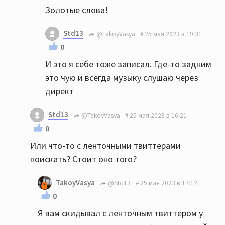
Золотые слова!
Std13
@TakoyVasya
25 мая 2023 в 19:31
0
И это я себе тоже записал. Где-то задним
это чую и всегда музыку слушаю через
директ
Std13
@TakoyVasya
25 мая 2023 в 16:21
0
Или что-то с ленточными твиттерами
поискать? Стоит оно того?
TakoyVasya
@Std13
25 мая 2023 в 17:12
0
Я вам скидывал с ленточным твиттером у