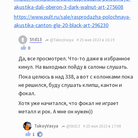
akustika-dali-oberon-3-dark-walnut-art-275608
https://www.pult.ru/sale/rasprodazha-polochnaya-
akustika-canton-gle-20-black-art-296230
Std13
@TakoyVasya
25 мая 2023 в 16:19
0
Да, все просмотрел. Что-то даже в избранное
кинул. На выходных пойду в салоны слушать.
Пока целюсь в над 338, а вот с колонками пока
не решился, буду слушать клипш, кантон и
фокал.
Хотя уже начитался, что фокал не играет
металл и рок. А мне он нужен))
TakoyVasya
@Std13
25 мая 2023 в 17:08
1