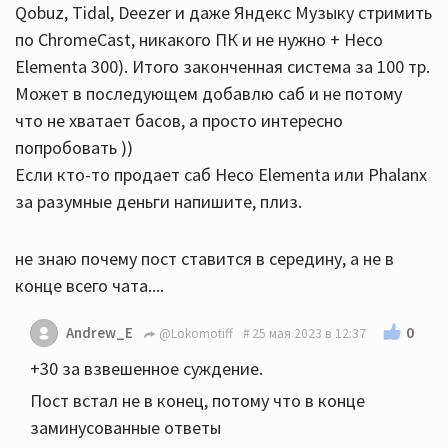
Qobuz, Tidal, Deezer и даже Яндекс Музыку стримить
по ChromeCast, никакого ПК и не нужно + Heco
Elementa 300). Итого законченная система за 100 тр.
Может в последующем добавлю саб и не потому
что не хватает басов, а просто интересно
попробовать ))
Если кто-то продает саб Heco Elementa или Phalanx
за разумные деньги напишите, плиз.
не знаю почему пост ставится в середину, а не в
конце всего чата....
0
Andrew_E
@Lokomotiff
25 мая 2023 в 12:37
+30 за взвешенное суждение.
Пост встал не в конец, потому что в конце
заминусованные ответы