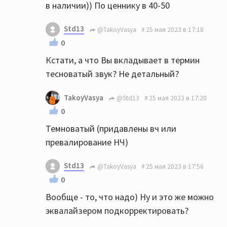
в наличии)) По ценнику в 40-50
Std13
@TakoyVasya
25 мая 2023 в 17:18
0
Кстати, а что Вы вкладывает в термин
тесноватый звук? Не детальный?
TakoyVasya
@Std13
25 мая 2023 в 17:20
0
Темноватый (придавлены вч или
превалирование НЧ)
Std13
@TakoyVasya
25 мая 2023 в 17:56
0
Вообще - то, что надо) Ну и это же можно
эквалайзером подкорректировать?