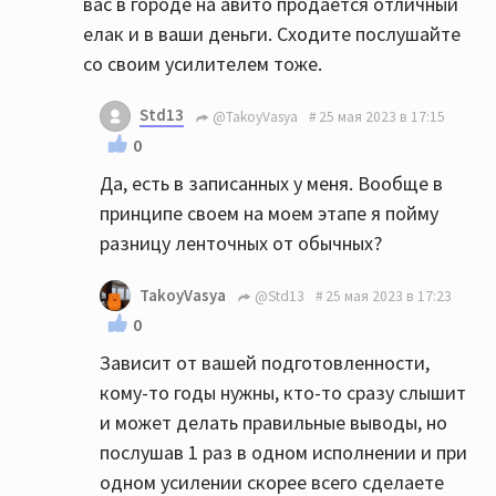
вас в городе на авито продаётся отличный
елак и в ваши деньги. Сходите послушайте
со своим усилителем тоже.
Std13
@TakoyVasya
25 мая 2023 в 17:15
0
Да, есть в записанных у меня. Вообще в
принципе своем на моем этапе я пойму
разницу ленточных от обычных?
TakoyVasya
@Std13
25 мая 2023 в 17:23
0
Зависит от вашей подготовленности,
кому-то годы нужны, кто-то сразу слышит
и может делать правильные выводы, но
послушав 1 раз в одном исполнении и при
одном усилении скорее всего сделаете