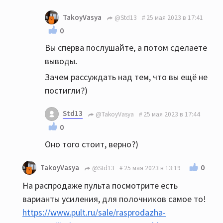
TakoyVasya
@Std13
25 мая 2023 в 17:41
0
Вы сперва послушайте, а потом сделаете
выводы.
Зачем рассуждать над тем, что вы ещё не
постигли?)
Std13
@TakoyVasya
25 мая 2023 в 17:44
0
Оно того стоит, верно?)
0
TakoyVasya
@Std13
25 мая 2023 в 13:19
На распродаже пульта посмотрите есть
варианты усиления, для полочников самое то!
https://www.pult.ru/sale/rasprodazha-