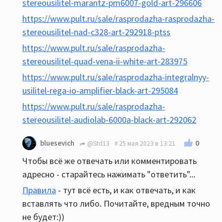
stereousilitel-marantz-pm6007-gold-art-296606
https://www.pult.ru/sale/rasprodazha-rasprodazha-
stereousilitel-nad-c328-art-292918-ptss
https://www.pult.ru/sale/rasprodazha-
stereousilitel-quad-vena-ii-white-art-283975
https://www.pult.ru/sale/rasprodazha-integralnyy-
usilitel-rega-io-amplifier-black-art-295084
https://www.pult.ru/sale/rasprodazha-
stereousilitel-audiolab-6000a-black-art-292062
0
bluesevich
@Std13
25 мая 2023 в 13:21
Чтобы всё же отвечать или комментировать
адресно - старайтесь нажимать "ответить"...
Правила
- тут всё есть, и как отвечать, и как
вставлять что либо. Почитайте, вредным точно
не будет:))