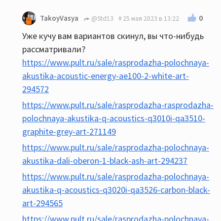
0
TakoyVasya
@Std13
25 мая 2023 в 13:22
Уже кучу вам вариантов скинул, вы что-нибудь
рассматривали?
https://www.pult.ru/sale/rasprodazha-polochnaya-
akustika-acoustic-energy-ae100-2-white-art-
294572
https://www.pult.ru/sale/rasprodazha-rasprodazha-
polochnaya-akustika-q-acoustics-q3010i-qa3510-
graphite-grey-art-271149
https://www.pult.ru/sale/rasprodazha-polochnaya-
akustika-dali-oberon-1-black-ash-art-294237
https://www.pult.ru/sale/rasprodazha-polochnaya-
akustika-q-acoustics-q3020i-qa3526-carbon-black-
art-294565
https://www.pult.ru/sale/rasprodazha-polochnaya-