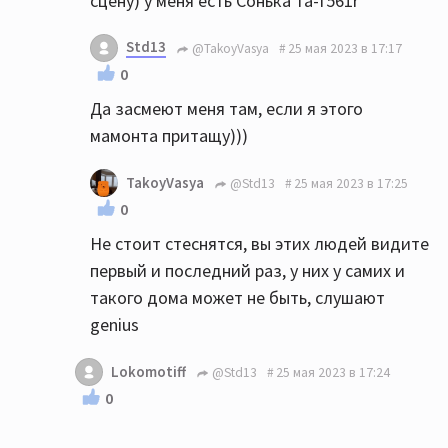
сцену) у меня есть Сонька та-f561r
Std13
@TakoyVasya
25 мая 2023 в 17:17
0
Да засмеют меня там, если я этого
мамонта притащу)))
TakoyVasya
@Std13
25 мая 2023 в 17:25
0
Не стоит стеснятся, вы этих людей видите
первый и последний раз, у них у самих и
такого дома может не быть, слушают
genius
Lokomotiff
@Std13
25 мая 2023 в 17:24
0