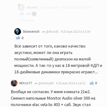
мое имхо: до 20-22 квм никаких напольников...
ShvedS
@Andrey80
25 мая 2023 в 13:35
-10
Так и я Вам ни в коем случае не претензию :)
bluesevich
@ShvedS
25 мая 2023 в 13:39
0
Всё зависит от того, каково качество
акустики, может ли она играть
полный(заявленный) диапазон на малой
мощности. А так-то у нас в 18-метровой КДП и
18-дюймовые динамики прекрасно играют...
0
Mitro77
@Andrey80
25 мая 2023 в 16:52
Вообще не согласен. У меня комната 21м2.
Сменил напольные Monitor Audio silver 300 на
полочники elac vela bs 403 + саб. Звук стал