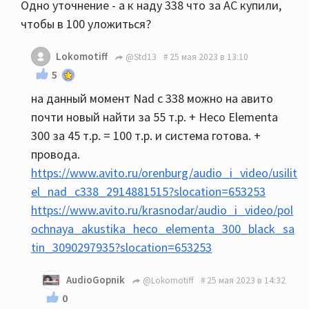
Одно уточнение - а к наду 338 что за АС купили,
чтобы в 100 уложиться?
Lokomotiff
@Std13
25 мая 2023 в 13:10
5
на данный момент Nad c 338 можно на авито
почти новый найти за 55 т.р. + Heco Elementa
300 за 45 т.р. = 100 т.р. и система готова. +
провода.
https://www.avito.ru/orenburg/audio_i_video/usilit
el_nad_c338_2914881515?slocation=653253
https://www.avito.ru/krasnodar/audio_i_video/pol
ochnaya_akustika_heco_elementa_300_black_sa
tin_3090297935?slocation=653253
AudioGopnik
@Lokomotiff
25 мая 2023 в 14:32
0