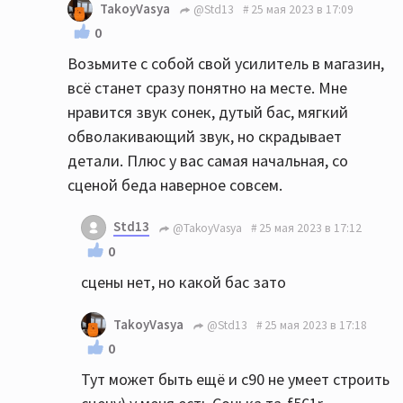
TakoyVasya
@Std13
25 мая 2023 в 17:09
0
Возьмите с собой свой усилитель в магазин,
всё станет сразу понятно на месте. Мне
нравится звук сонек, дутый бас, мягкий
обволакивающий звук, но скрадывает
детали. Плюс у вас самая начальная, со
сценой беда наверное совсем.
Std13
@TakoyVasya
25 мая 2023 в 17:12
0
сцены нет, но какой бас зато
TakoyVasya
@Std13
25 мая 2023 в 17:18
0
Тут может быть ещё и с90 не умеет строить