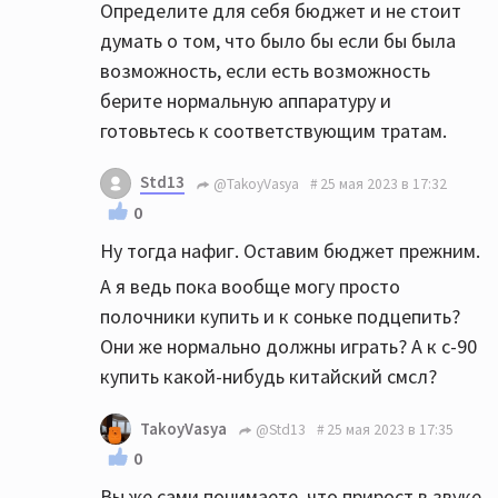
Определите для себя бюджет и не стоит
думать о том, что было бы если бы была
возможность, если есть возможность
берите нормальную аппаратуру и
готовьтесь к соответствующим тратам.
Std13
@TakoyVasya
25 мая 2023 в 17:32
0
Ну тогда нафиг. Оставим бюджет прежним.
А я ведь пока вообще могу просто
полочники купить и к соньке подцепить?
Они же нормально должны играть? А к с-90
купить какой-нибудь китайский смсл?
TakoyVasya
@Std13
25 мая 2023 в 17:35
0
Вы же сами понимаете, что прирост в звуке