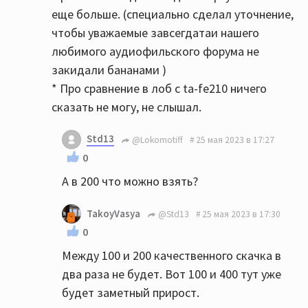
еще больше. (специально сделал уточнение,
чтобы уважаемые завсегдатаи нашего
любимого аудиофильского форума не
закидали бананами )
* Про сравнение в лоб с ta-fe210 ничего
сказать не могу, не слышал.
Std13
@Lokomotiff
25 мая 2023 в 17:27
0
А в 200 что можно взять?
TakoyVasya
@Std13
25 мая 2023 в 17:30
0
Между 100 и 200 качественного скачка в
два раза не будет. Вот 100 и 400 тут уже
будет заметный прирост.