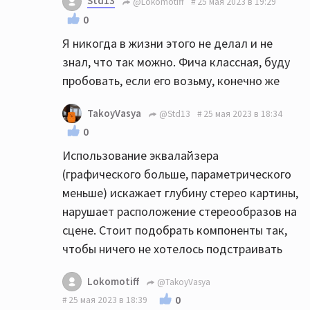
Std13
@Lokomotiff
25 мая 2023 в 19:29
0
Я никогда в жизни этого не делал и не
знал, что так можно. Фича классная, буду
пробовать, если его возьму, конечно же
TakoyVasya
@Std13
25 мая 2023 в 18:34
0
Использование эквалайзера
(графического больше, параметрического
меньше) искажает глубину стерео картины,
нарушает расположение стереообразов на
сцене. Стоит подобрать компоненты так,
чтобы ничего не хотелось подстраивать
Lokomotiff
@TakoyVasya
0
25 мая 2023 в 18:39