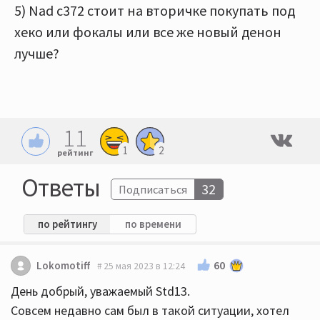
5) Nad c372 стоит на вторичке покупать под
хеко или фокалы или все же новый денон
лучше?
11
1
2
рейтинг
Ответы
32
Подписаться
по рейтингу
по времени
60
Lokomotiff
25 мая 2023 в 12:24
День добрый, уважаемый Std13.
Совсем недавно сам был в такой ситуации, хотел