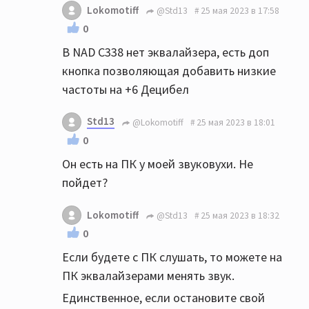
Lokomotiff
@Std13
25 мая 2023 в 17:58
0
В NAD C338 нет эквалайзера, есть доп
кнопка позволяющая добавить низкие
частоты на +6 Децибел
Std13
@Lokomotiff
25 мая 2023 в 18:01
0
Он есть на ПК у моей звуковухи. Не
пойдет?
Lokomotiff
@Std13
25 мая 2023 в 18:32
0
Если будете с ПК слушать, то можете на
ПК эквалайзерами менять звук.
Единственное, если остановите свой