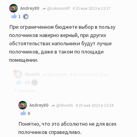
Andrey80
@Lokomotiff
25 мая 2023 в 12:37
1
При ограниченном бюджете выбор в пользу
полочников наверно верный, при других
обстоятельствах напольники будут лучше
полочников, даже в таком по площади
помещении.
ShvedS
@Andrey80
25 мая 2023 в 13:32
-10
Если честно и субъективно, то спорно... У меня
Andrey80
@ShvedS
25 мая 2023 в 13:34
18квм кдп, 610ые полочник умудрились завести
0
помещение, пока муж не доделал подготовку
Понятно, что это абсолютно не для всех
дополнительно, те же 630 или целаны
полочников справедливо.
напольники вообще бы порвали думаю, так что