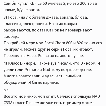
Сам бы купил KEF LS 50 wireless 2, но это 200 тр за
новые, б/у не застал..
3) Focal - на любителя джаза, вокала, блюза,
классики, электроники. На этих жанрах
раскрываются, поют! НО! Рок не переваривают
вообще.
По крайней мере мои Focal Chora 806 и 826 точно его
не играли. Может другие серии Focal их играют.
Перешел на Heco. Рок стал намного лучше.
4) Класс D - норм. Так же тут писали, что D - норм. И
усилители Primare и Nad тому подтверждение.
Многие советовали и здесь есть линейки
обсуждений. Я бы не парился.
p.s.
Всё это моё имхо, мой опыт. Сейчас использую NAD
C338 (класс D,в нем же уже есть стриммер может