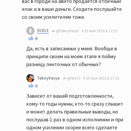
вас в городе на авито продаётся отличный
елак и в ваши деньги. Сходите послушайте
со своим усилителем тоже.
Std13
@TakoyVasya
25 мая 2023 в 17:15
0
Да, есть в записанных у меня. Вообще в
принципе своем на моем этапе я пойму
разницу ленточных от обычных?
TakoyVasya
@Std13
25 мая 2023 в 17:23
0
Зависит от вашей подготовленности,
кому-то годы нужны, кто-то сразу слышит
и может делать правильные выводы, но
послушав 1 раз в одном исполнении и при
одном усилении скорее всего сделаете