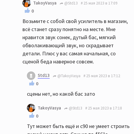
TakoyVasya
@Std13
25 мая 2023 в 17:09
0
Возьмите с собой свой усилитель в магазин,
всё станет сразу понятно на месте. Мне
нравится звук сонек, дутый бас, мягкий
обволакивающий звук, но скрадывает
детали. Плюс у вас самая начальная, со
сценой беда наверное совсем.
Std13
@TakoyVasya
25 мая 2023 в 17:12
0
сцены нет, но какой бас зато
TakoyVasya
@Std13
25 мая 2023 в 17:18
0
Тут может быть ещё и с90 не умеет строить