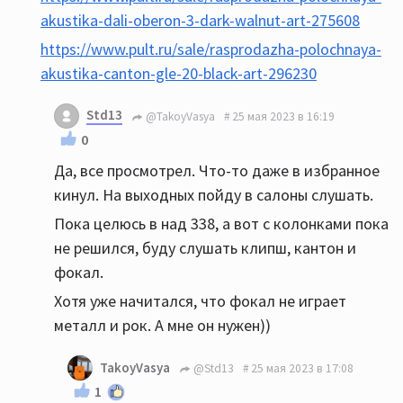
akustika-dali-oberon-3-dark-walnut-art-275608
https://www.pult.ru/sale/rasprodazha-polochnaya-
akustika-canton-gle-20-black-art-296230
Std13
@TakoyVasya
25 мая 2023 в 16:19
0
Да, все просмотрел. Что-то даже в избранное
кинул. На выходных пойду в салоны слушать.
Пока целюсь в над 338, а вот с колонками пока
не решился, буду слушать клипш, кантон и
фокал.
Хотя уже начитался, что фокал не играет
металл и рок. А мне он нужен))
TakoyVasya
@Std13
25 мая 2023 в 17:08
1