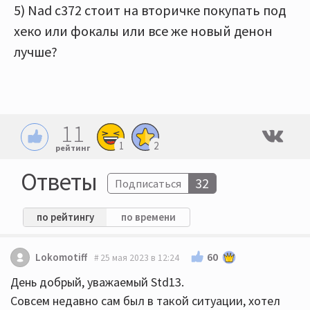
5) Nad c372 стоит на вторичке покупать под
хеко или фокалы или все же новый денон
лучше?
11
1
2
рейтинг
Ответы
32
Подписаться
по рейтингу
по времени
60
Lokomotiff
25 мая 2023 в 12:24
День добрый, уважаемый Std13.
Совсем недавно сам был в такой ситуации, хотел