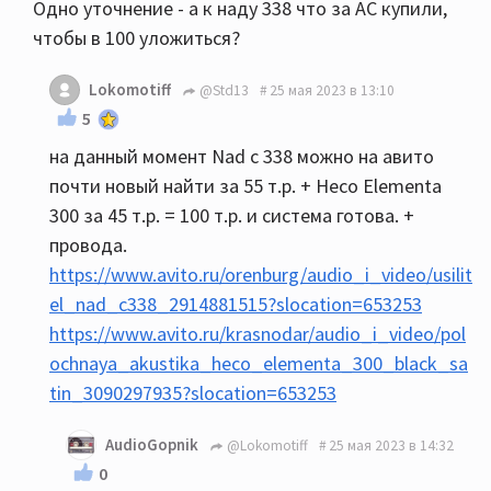
Одно уточнение - а к наду 338 что за АС купили,
чтобы в 100 уложиться?
Lokomotiff
@Std13
25 мая 2023 в 13:10
5
на данный момент Nad c 338 можно на авито
почти новый найти за 55 т.р. + Heco Elementa
300 за 45 т.р. = 100 т.р. и система готова. +
провода.
https://www.avito.ru/orenburg/audio_i_video/usilit
el_nad_c338_2914881515?slocation=653253
https://www.avito.ru/krasnodar/audio_i_video/pol
ochnaya_akustika_heco_elementa_300_black_sa
tin_3090297935?slocation=653253
AudioGopnik
@Lokomotiff
25 мая 2023 в 14:32
0