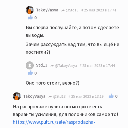
TakoyVasya
@Std13
25 мая 2023 в 17:41
0
Вы сперва послушайте, а потом сделаете
выводы.
Зачем рассуждать над тем, что вы ещё не
постигли?)
Std13
@TakoyVasya
25 мая 2023 в 17:44
0
Оно того стоит, верно?)
0
TakoyVasya
@Std13
25 мая 2023 в 13:19
На распродаже пульта посмотрите есть
варианты усиления, для полочников самое то!
https://www.pult.ru/sale/rasprodazha-