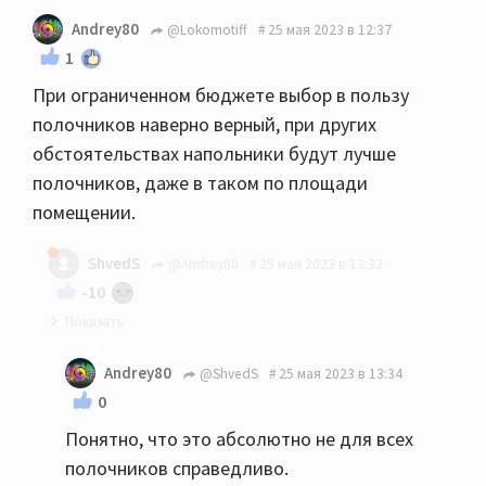
Andrey80
@Lokomotiff
25 мая 2023 в 12:37
1
При ограниченном бюджете выбор в пользу
полочников наверно верный, при других
обстоятельствах напольники будут лучше
полочников, даже в таком по площади
помещении.
ShvedS
@Andrey80
25 мая 2023 в 13:32
-10
Если честно и субъективно, то спорно... У меня
Andrey80
@ShvedS
25 мая 2023 в 13:34
18квм кдп, 610ые полочник умудрились завести
0
помещение, пока муж не доделал подготовку
Понятно, что это абсолютно не для всех
дополнительно, те же 630 или целаны
полочников справедливо.
напольники вообще бы порвали думаю, так что