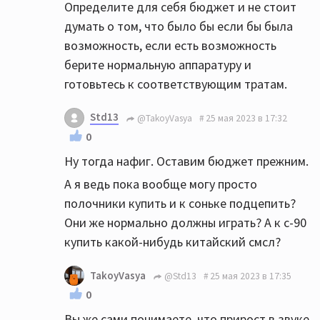
Определите для себя бюджет и не стоит
думать о том, что было бы если бы была
возможность, если есть возможность
берите нормальную аппаратуру и
готовьтесь к соответствующим тратам.
Std13
@TakoyVasya
25 мая 2023 в 17:32
0
Ну тогда нафиг. Оставим бюджет прежним.
А я ведь пока вообще могу просто
полочники купить и к соньке подцепить?
Они же нормально должны играть? А к с-90
купить какой-нибудь китайский смсл?
TakoyVasya
@Std13
25 мая 2023 в 17:35
0
Вы же сами понимаете, что прирост в звуке