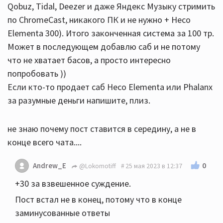
Qobuz, Tidal, Deezer и даже Яндекс Музыку стримить
по ChromeCast, никакого ПК и не нужно + Heco
Elementa 300). Итого законченная система за 100 тр.
Может в последующем добавлю саб и не потому
что не хватает басов, а просто интересно
попробовать ))
Если кто-то продает саб Heco Elementa или Phalanx
за разумные деньги напишите, плиз.
не знаю почему пост ставится в середину, а не в
конце всего чата....
0
Andrew_E
@Lokomotiff
25 мая 2023 в 12:37
+30 за взвешенное суждение.
Пост встал не в конец, потому что в конце
заминусованные ответы