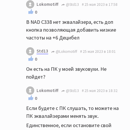
Lokomotiff
@Std13
25 мая 2023 в 17:58
0
В NAD C338 нет эквалайзера, есть доп
кнопка позволяющая добавить низкие
частоты на +6 Децибел
Std13
@Lokomotiff
25 мая 2023 в 18:01
0
Он есть на ПК у моей звуковухи. Не
пойдет?
Lokomotiff
@Std13
25 мая 2023 в 18:32
0
Если будете с ПК слушать, то можете на
ПК эквалайзерами менять звук.
Единственное, если остановите свой