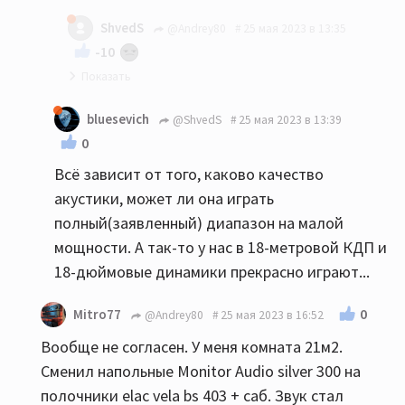
мое имхо: до 20-22 квм никаких напольников...
ShvedS
@Andrey80
25 мая 2023 в 13:35
-10
Так и я Вам ни в коем случае не претензию :)
bluesevich
@ShvedS
25 мая 2023 в 13:39
0
Всё зависит от того, каково качество
акустики, может ли она играть
полный(заявленный) диапазон на малой
мощности. А так-то у нас в 18-метровой КДП и
18-дюймовые динамики прекрасно играют...
0
Mitro77
@Andrey80
25 мая 2023 в 16:52
Вообще не согласен. У меня комната 21м2.
Сменил напольные Monitor Audio silver 300 на
полочники elac vela bs 403 + саб. Звук стал