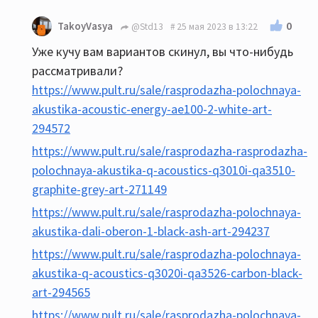
0
TakoyVasya
@Std13
25 мая 2023 в 13:22
Уже кучу вам вариантов скинул, вы что-нибудь
рассматривали?
https://www.pult.ru/sale/rasprodazha-polochnaya-
akustika-acoustic-energy-ae100-2-white-art-
294572
https://www.pult.ru/sale/rasprodazha-rasprodazha-
polochnaya-akustika-q-acoustics-q3010i-qa3510-
graphite-grey-art-271149
https://www.pult.ru/sale/rasprodazha-polochnaya-
akustika-dali-oberon-1-black-ash-art-294237
https://www.pult.ru/sale/rasprodazha-polochnaya-
akustika-q-acoustics-q3020i-qa3526-carbon-black-
art-294565
https://www.pult.ru/sale/rasprodazha-polochnaya-