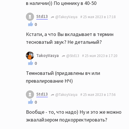
в наличии)) По ценнику в 40-50
Std13
@TakoyVasya
25 мая 2023 в 17:18
0
Кстати, а что Вы вкладывает в термин
тесноватый звук? Не детальный?
TakoyVasya
@Std13
25 мая 2023 в 17:20
0
Темноватый (придавлены вч или
превалирование НЧ)
Std13
@TakoyVasya
25 мая 2023 в 17:56
0
Вообще - то, что надо) Ну и это же можно
эквалайзером подкорректировать?