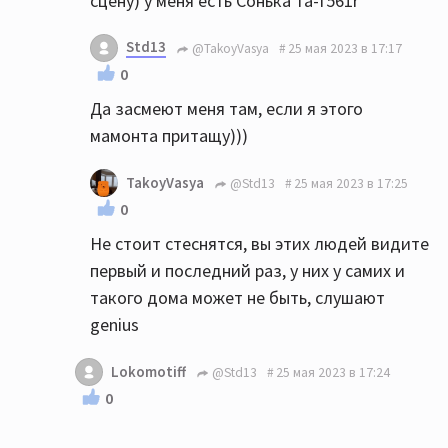
сцену) у меня есть Сонька та-f561r
Std13
@TakoyVasya
25 мая 2023 в 17:17
0
Да засмеют меня там, если я этого
мамонта притащу)))
TakoyVasya
@Std13
25 мая 2023 в 17:25
0
Не стоит стеснятся, вы этих людей видите
первый и последний раз, у них у самих и
такого дома может не быть, слушают
genius
Lokomotiff
@Std13
25 мая 2023 в 17:24
0