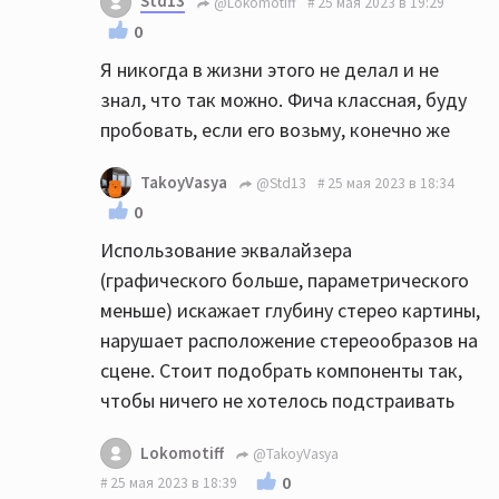
Std13
@Lokomotiff
25 мая 2023 в 19:29
0
Я никогда в жизни этого не делал и не
знал, что так можно. Фича классная, буду
пробовать, если его возьму, конечно же
TakoyVasya
@Std13
25 мая 2023 в 18:34
0
Использование эквалайзера
(графического больше, параметрического
меньше) искажает глубину стерео картины,
нарушает расположение стереообразов на
сцене. Стоит подобрать компоненты так,
чтобы ничего не хотелось подстраивать
Lokomotiff
@TakoyVasya
0
25 мая 2023 в 18:39