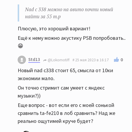
Nad c 338 можно на авито почти новый
найти за 55 т.р
Плюсую, это хороший вариант!
Ещё к нему можно акустику PSB попробовать..
😁
Std13
0
@Lokomotiff
25 мая 2023 в 16:17
Новый nad c338 стоит 65, смысла от 10ки
экономии мало.
Он точно стримит сам умеет с яндекс
музыки?))
Еще вопрос - вот если его с моей сонькой
сравнить ta-fe210 в лоб сравнить? Над же
реально ощутимей круче будет?