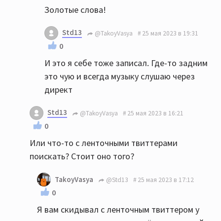
Золотые слова!
Std13
@TakoyVasya
25 мая 2023 в 19:31
0
И это я себе тоже записал. Где-то задним
это чую и всегда музыку слушаю через
директ
Std13
@TakoyVasya
25 мая 2023 в 16:21
0
Или что-то с ленточными твиттерами
поискать? Стоит оно того?
TakoyVasya
@Std13
25 мая 2023 в 17:12
0
Я вам скидывал с ленточным твиттером у