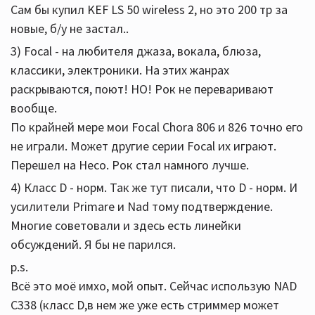
Сам бы купил KEF LS 50 wireless 2, но это 200 тр за
новые, б/у не застал..
3) Focal - на любителя джаза, вокала, блюза,
классики, электроники. На этих жанрах
раскрываются, поют! НО! Рок не переваривают
вообще.
По крайней мере мои Focal Chora 806 и 826 точно его
не играли. Может другие серии Focal их играют.
Перешел на Heco. Рок стал намного лучше.
4) Класс D - норм. Так же тут писали, что D - норм. И
усилители Primare и Nad тому подтверждение.
Многие советовали и здесь есть линейки
обсуждений. Я бы не парился.
p.s.
Всё это моё имхо, мой опыт. Сейчас использую NAD
C338 (класс D,в нем же уже есть стриммер может