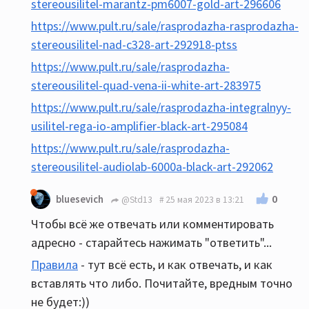
stereousilitel-marantz-pm6007-gold-art-296606
https://www.pult.ru/sale/rasprodazha-rasprodazha-
stereousilitel-nad-c328-art-292918-ptss
https://www.pult.ru/sale/rasprodazha-
stereousilitel-quad-vena-ii-white-art-283975
https://www.pult.ru/sale/rasprodazha-integralnyy-
usilitel-rega-io-amplifier-black-art-295084
https://www.pult.ru/sale/rasprodazha-
stereousilitel-audiolab-6000a-black-art-292062
0
bluesevich
@Std13
25 мая 2023 в 13:21
Чтобы всё же отвечать или комментировать
адресно - старайтесь нажимать "ответить"...
Правила
- тут всё есть, и как отвечать, и как
вставлять что либо. Почитайте, вредным точно
не будет:))