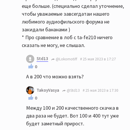
еще больше. (специально сделал уточнение,
чтобы уважаемые завсегдатаи нашего
любимого аудиофильского форума не
закидали бананами )
* Про сравнение в лоб с ta-fe210 ничего
сказать не могу, не слышал.
Std13
@Lokomotiff
25 мая 2023 в 17:27
0
А в 200 что можно взять?
TakoyVasya
@Std13
25 мая 2023 в 17:30
0
Между 100 и 200 качественного скачка в
два раза не будет. Вот 100 и 400 тут уже
будет заметный прирост.