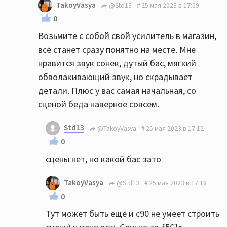
TakoyVasya
@Std13
25 мая 2023 в 17:09
0
Возьмите с собой свой усилитель в магазин,
всё станет сразу понятно на месте. Мне
нравится звук сонек, дутый бас, мягкий
обволакивающий звук, но скрадывает
детали. Плюс у вас самая начальная, со
сценой беда наверное совсем.
Std13
@TakoyVasya
25 мая 2023 в 17:12
0
сцены нет, но какой бас зато
TakoyVasya
@Std13
25 мая 2023 в 17:18
0
Тут может быть ещё и с90 не умеет строить