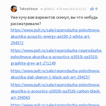
0
TakoyVasya
@Std13
25 мая 2023 в 13:22
Уже кучу вам вариантов скинул, вы что-нибудь
рассматривали?
https://www.pult.ru/sale/rasprodazha-polochnaya-
akustika-acoustic-energy-ae100-2-white-art-
294572
https://www.pult.ru/sale/rasprodazha-rasprodazha-
polochnaya-akustika-q-acoustics-q3010i-qa3510-
graphite-grey-art-271149
https://www.pult.ru/sale/rasprodazha-polochnaya-
akustika-dali-oberon-1-black-ash-art-294237
https://www.pult.ru/sale/rasprodazha-polochnaya-
akustika-q-acoustics-q3020i-qa3526-carbon-black-
art-294565
https://www.pult.ru/sale/rasprodazha-polochnaya-