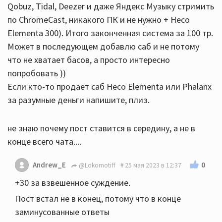
Qobuz, Tidal, Deezer и даже Яндекс Музыку стримить
по ChromeCast, никакого ПК и не нужно + Heco
Elementa 300). Итого законченная система за 100 тр.
Может в последующем добавлю саб и не потому
что не хватает басов, а просто интересно
попробовать ))
Если кто-то продает саб Heco Elementa или Phalanx
за разумные деньги напишите, плиз.
не знаю почему пост ставится в середину, а не в
конце всего чата....
0
Andrew_E
@Lokomotiff
25 мая 2023 в 12:37
+30 за взвешенное суждение.
Пост встал не в конец, потому что в конце
заминусованные ответы