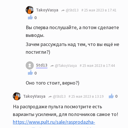
TakoyVasya
@Std13
25 мая 2023 в 17:41
0
Вы сперва послушайте, а потом сделаете
выводы.
Зачем рассуждать над тем, что вы ещё не
постигли?)
Std13
@TakoyVasya
25 мая 2023 в 17:44
0
Оно того стоит, верно?)
0
TakoyVasya
@Std13
25 мая 2023 в 13:19
На распродаже пульта посмотрите есть
варианты усиления, для полочников самое то!
https://www.pult.ru/sale/rasprodazha-