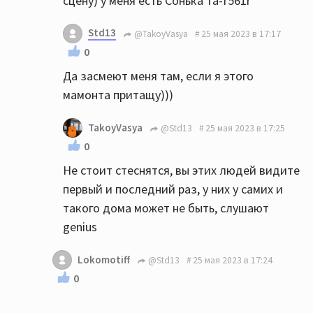
сцену) у меня есть Сонька та-f561r
Std13
@TakoyVasya
25 мая 2023 в 17:17
0
Да засмеют меня там, если я этого
мамонта притащу)))
TakoyVasya
@Std13
25 мая 2023 в 17:25
0
Не стоит стеснятся, вы этих людей видите
первый и последний раз, у них у самих и
такого дома может не быть, слушают
genius
Lokomotiff
@Std13
25 мая 2023 в 17:24
0