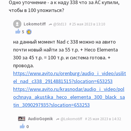
Одно уточнение - а к наду 338 что за АС купили,
чтобы в 100 уложиться?
Lokomotiff
@Std13
25 мая 2023 в 13:10
5
на данный момент Nad c 338 можно на авито
почти новый найти за 55 т.р. + Heco Elementa
300 за 45 т.р. = 100 т.р. и система готова. +
провода.
https://www.avito.ru/orenburg/audio_i_video/usilit
el_nad_c338_2914881515?slocation=653253
https://www.avito.ru/krasnodar/audio_i_video/pol
ochnaya_akustika_heco_elementa_300_black_sa
tin_3090297935?slocation=653253
AudioGopnik
@Lokomotiff
25 мая 2023 в 14:32
0