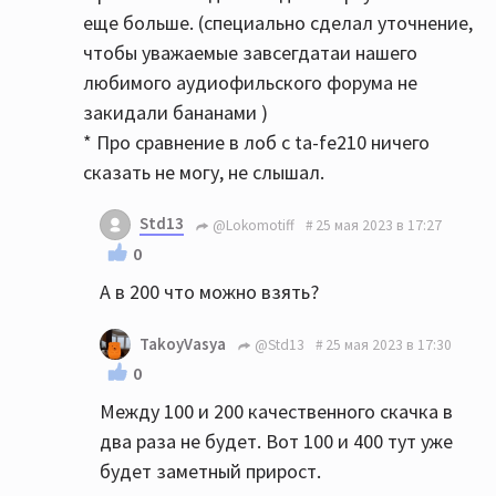
еще больше. (специально сделал уточнение,
чтобы уважаемые завсегдатаи нашего
любимого аудиофильского форума не
закидали бананами )
* Про сравнение в лоб с ta-fe210 ничего
сказать не могу, не слышал.
Std13
@Lokomotiff
25 мая 2023 в 17:27
0
А в 200 что можно взять?
TakoyVasya
@Std13
25 мая 2023 в 17:30
0
Между 100 и 200 качественного скачка в
два раза не будет. Вот 100 и 400 тут уже
будет заметный прирост.