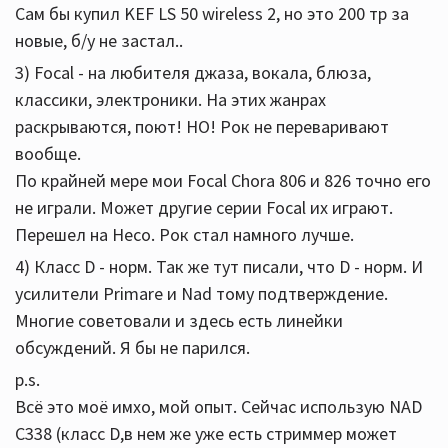
Сам бы купил KEF LS 50 wireless 2, но это 200 тр за
новые, б/у не застал..
3) Focal - на любителя джаза, вокала, блюза,
классики, электроники. На этих жанрах
раскрываются, поют! НО! Рок не переваривают
вообще.
По крайней мере мои Focal Chora 806 и 826 точно его
не играли. Может другие серии Focal их играют.
Перешел на Heco. Рок стал намного лучше.
4) Класс D - норм. Так же тут писали, что D - норм. И
усилители Primare и Nad тому подтверждение.
Многие советовали и здесь есть линейки
обсуждений. Я бы не парился.
p.s.
Всё это моё имхо, мой опыт. Сейчас использую NAD
C338 (класс D,в нем же уже есть стриммер может