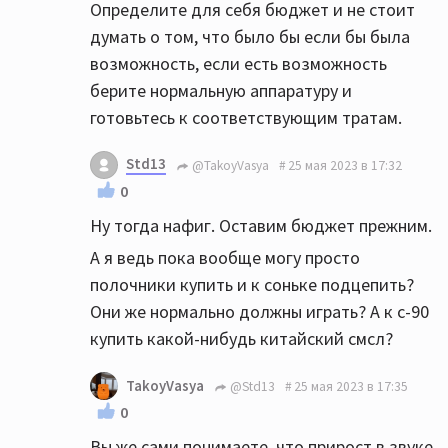
Определите для себя бюджет и не стоит
думать о том, что было бы если бы была
возможность, если есть возможность
берите нормальную аппаратуру и
готовьтесь к соответствующим тратам.
Std13
@TakoyVasya
25 мая 2023 в 17:32
0
Ну тогда нафиг. Оставим бюджет прежним.
А я ведь пока вообще могу просто
полочники купить и к соньке подцепить?
Они же нормально должны играть? А к с-90
купить какой-нибудь китайский смсл?
TakoyVasya
@Std13
25 мая 2023 в 17:35
0
Вы же сами понимаете, что прирост в звуке