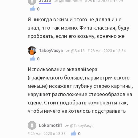
Std13
@Lokomotiff
25 мая 2023 в 19:29
0
Я никогда в жизни этого не делал и не
знал, что так можно. Фича классная, буду
пробовать, если его возьму, конечно же
TakoyVasya
@Std13
25 мая 2023 в 18:34
0
Использование эквалайзера
(графического больше, параметрического
меньше) искажает глубину стерео картины,
нарушает расположение стереообразов на
сцене. Стоит подобрать компоненты так,
чтобы ничего не хотелось подстраивать
Lokomotiff
@TakoyVasya
0
25 мая 2023 в 18:39