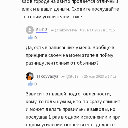
вас в городе на авито продаётся отличный
елак и в ваши деньги. Сходите послушайте
со своим усилителем тоже.
Std13
@TakoyVasya
25 мая 2023 в 17:15
0
Да, есть в записанных у меня. Вообще в
принципе своем на моем этапе я пойму
разницу ленточных от обычных?
TakoyVasya
@Std13
25 мая 2023 в 17:23
0
Зависит от вашей подготовленности,
кому-то годы нужны, кто-то сразу слышит
и может делать правильные выводы, но
послушав 1 раз в одном исполнении и при
одном усилении скорее всего сделаете