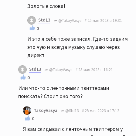
Золотые слова!
Std13
@TakoyVasya
25 мая 2023 в 19:31
0
И это я себе тоже записал. Где-то задним
это чую и всегда музыку слушаю через
директ
Std13
@TakoyVasya
25 мая 2023 в 16:21
0
Или что-то с ленточными твиттерами
поискать? Стоит оно того?
TakoyVasya
@Std13
25 мая 2023 в 17:12
0
Я вам скидывал с ленточным твиттером у