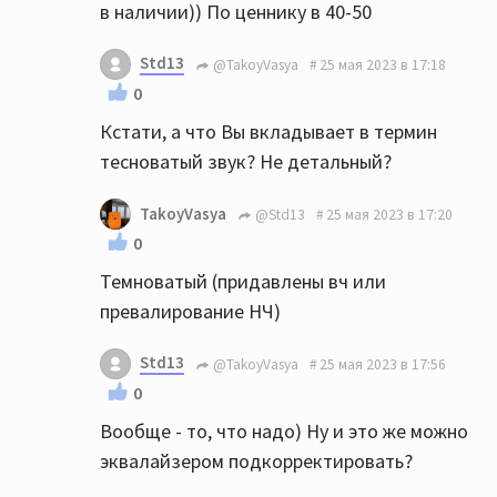
в наличии)) По ценнику в 40-50
Std13
@TakoyVasya
25 мая 2023 в 17:18
0
Кстати, а что Вы вкладывает в термин
тесноватый звук? Не детальный?
TakoyVasya
@Std13
25 мая 2023 в 17:20
0
Темноватый (придавлены вч или
превалирование НЧ)
Std13
@TakoyVasya
25 мая 2023 в 17:56
0
Вообще - то, что надо) Ну и это же можно
эквалайзером подкорректировать?