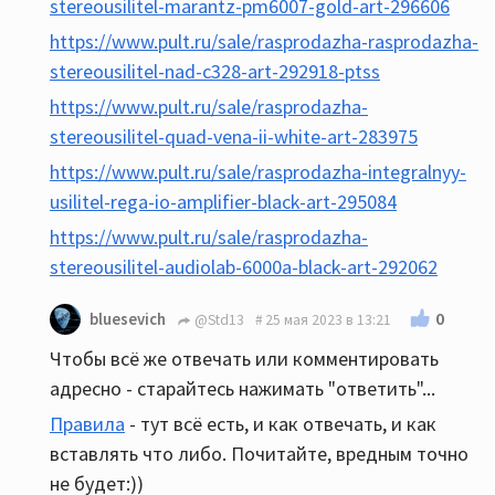
stereousilitel-marantz-pm6007-gold-art-296606
https://www.pult.ru/sale/rasprodazha-rasprodazha-
stereousilitel-nad-c328-art-292918-ptss
https://www.pult.ru/sale/rasprodazha-
stereousilitel-quad-vena-ii-white-art-283975
https://www.pult.ru/sale/rasprodazha-integralnyy-
usilitel-rega-io-amplifier-black-art-295084
https://www.pult.ru/sale/rasprodazha-
stereousilitel-audiolab-6000a-black-art-292062
0
bluesevich
@Std13
25 мая 2023 в 13:21
Чтобы всё же отвечать или комментировать
адресно - старайтесь нажимать "ответить"...
Правила
- тут всё есть, и как отвечать, и как
вставлять что либо. Почитайте, вредным точно
не будет:))