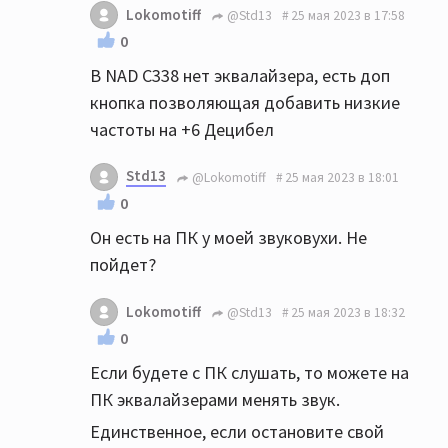
Lokomotiff
@Std13
25 мая 2023 в 17:58
0
В NAD C338 нет эквалайзера, есть доп
кнопка позволяющая добавить низкие
частоты на +6 Децибел
Std13
@Lokomotiff
25 мая 2023 в 18:01
0
Он есть на ПК у моей звуковухи. Не
пойдет?
Lokomotiff
@Std13
25 мая 2023 в 18:32
0
Если будете с ПК слушать, то можете на
ПК эквалайзерами менять звук.
Единственное, если остановите свой