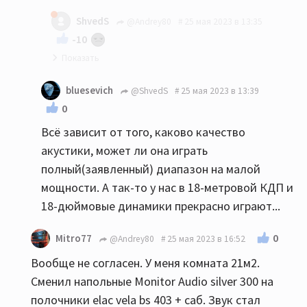
мое имхо: до 20-22 квм никаких напольников...
ShvedS
@Andrey80
25 мая 2023 в 13:35
-10
Так и я Вам ни в коем случае не претензию :)
bluesevich
@ShvedS
25 мая 2023 в 13:39
0
Всё зависит от того, каково качество
акустики, может ли она играть
полный(заявленный) диапазон на малой
мощности. А так-то у нас в 18-метровой КДП и
18-дюймовые динамики прекрасно играют...
0
Mitro77
@Andrey80
25 мая 2023 в 16:52
Вообще не согласен. У меня комната 21м2.
Сменил напольные Monitor Audio silver 300 на
полочники elac vela bs 403 + саб. Звук стал