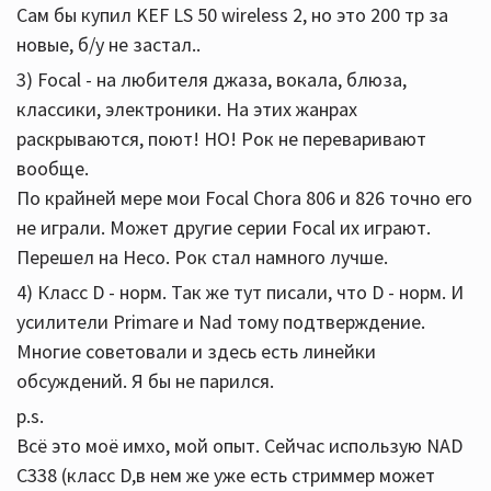
Сам бы купил KEF LS 50 wireless 2, но это 200 тр за
новые, б/у не застал..
3) Focal - на любителя джаза, вокала, блюза,
классики, электроники. На этих жанрах
раскрываются, поют! НО! Рок не переваривают
вообще.
По крайней мере мои Focal Chora 806 и 826 точно его
не играли. Может другие серии Focal их играют.
Перешел на Heco. Рок стал намного лучше.
4) Класс D - норм. Так же тут писали, что D - норм. И
усилители Primare и Nad тому подтверждение.
Многие советовали и здесь есть линейки
обсуждений. Я бы не парился.
p.s.
Всё это моё имхо, мой опыт. Сейчас использую NAD
C338 (класс D,в нем же уже есть стриммер может