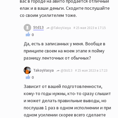
вас в городе на авито продаётся отличный
елак и в ваши деньги. Сходите послушайте
со своим усилителем тоже.
Std13
@TakoyVasya
25 мая 2023 в 17:15
0
Да, есть в записанных у меня. Вообще в
принципе своем на моем этапе я пойму
разницу ленточных от обычных?
TakoyVasya
@Std13
25 мая 2023 в 17:23
0
Зависит от вашей подготовленности,
кому-то годы нужны, кто-то сразу слышит
и может делать правильные выводы, но
послушав 1 раз в одном исполнении и при
одном усилении скорее всего сделаете