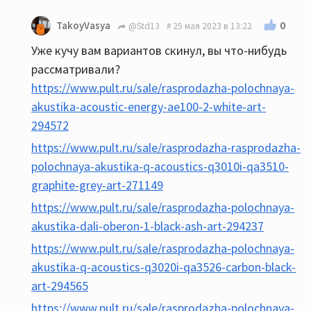
0
TakoyVasya
@Std13
25 мая 2023 в 13:22
Уже кучу вам вариантов скинул, вы что-нибудь
рассматривали?
https://www.pult.ru/sale/rasprodazha-polochnaya-
akustika-acoustic-energy-ae100-2-white-art-
294572
https://www.pult.ru/sale/rasprodazha-rasprodazha-
polochnaya-akustika-q-acoustics-q3010i-qa3510-
graphite-grey-art-271149
https://www.pult.ru/sale/rasprodazha-polochnaya-
akustika-dali-oberon-1-black-ash-art-294237
https://www.pult.ru/sale/rasprodazha-polochnaya-
akustika-q-acoustics-q3020i-qa3526-carbon-black-
art-294565
https://www.pult.ru/sale/rasprodazha-polochnaya-