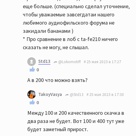
еще больше. (специально сделал уточнение,
чтобы уважаемые завсегдатаи нашего
любимого аудиофильского форума не
закидали бананами )
* Про сравнение в лоб с ta-fe210 ничего
сказать не могу, не слышал.
Std13
@Lokomotiff
25 мая 2023 в 17:27
0
А в 200 что можно взять?
TakoyVasya
@Std13
25 мая 2023 в 17:30
0
Между 100 и 200 качественного скачка в
два раза не будет. Вот 100 и 400 тут уже
будет заметный прирост.