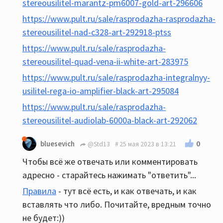
stereousilitel-marantz-pm6007-gold-art-296606
https://www.pult.ru/sale/rasprodazha-rasprodazha-
stereousilitel-nad-c328-art-292918-ptss
https://www.pult.ru/sale/rasprodazha-
stereousilitel-quad-vena-ii-white-art-283975
https://www.pult.ru/sale/rasprodazha-integralnyy-
usilitel-rega-io-amplifier-black-art-295084
https://www.pult.ru/sale/rasprodazha-
stereousilitel-audiolab-6000a-black-art-292062
0
bluesevich
@Std13
25 мая 2023 в 13:21
Чтобы всё же отвечать или комментировать
адресно - старайтесь нажимать "ответить"...
Правила
- тут всё есть, и как отвечать, и как
вставлять что либо. Почитайте, вредным точно
не будет:))