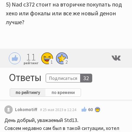
5) Nad c372 стоит на вторичке покупать под
хеко или фокалы или все же новый денон
лучше?
11
1
2
рейтинг
Ответы
32
Подписаться
по рейтингу
по времени
60
Lokomotiff
25 мая 2023 в 12:24
День добрый, уважаемый Std13.
Совсем недавно сам был в такой ситуации, хотел