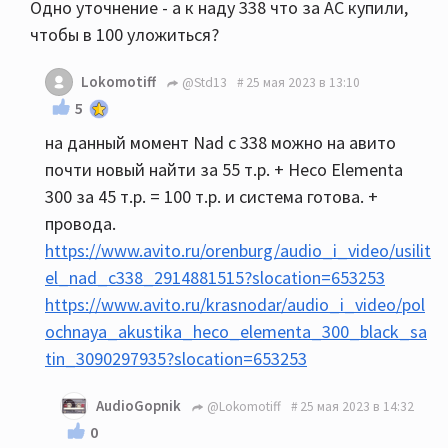
Одно уточнение - а к наду 338 что за АС купили,
чтобы в 100 уложиться?
Lokomotiff
@Std13
25 мая 2023 в 13:10
5
на данный момент Nad c 338 можно на авито
почти новый найти за 55 т.р. + Heco Elementa
300 за 45 т.р. = 100 т.р. и система готова. +
провода.
https://www.avito.ru/orenburg/audio_i_video/usilit
el_nad_c338_2914881515?slocation=653253
https://www.avito.ru/krasnodar/audio_i_video/pol
ochnaya_akustika_heco_elementa_300_black_sa
tin_3090297935?slocation=653253
AudioGopnik
@Lokomotiff
25 мая 2023 в 14:32
0