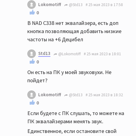
Lokomotiff
@Std13
25 мая 2023 в 17:58
0
В NAD C338 нет эквалайзера, есть доп
кнопка позволяющая добавить низкие
частоты на +6 Децибел
Std13
@Lokomotiff
25 мая 2023 в 18:01
0
Он есть на ПК у моей звуковухи. Не
пойдет?
Lokomotiff
@Std13
25 мая 2023 в 18:32
0
Если будете с ПК слушать, то можете на
ПК эквалайзерами менять звук.
Единственное, если остановите свой