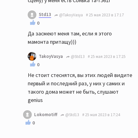
сцену) у меня есть Сонька та-f561r
Std13
@TakoyVasya
25 мая 2023 в 17:17
0
Да засмеют меня там, если я этого
мамонта притащу)))
TakoyVasya
@Std13
25 мая 2023 в 17:25
0
Не стоит стеснятся, вы этих людей видите
первый и последний раз, у них у самих и
такого дома может не быть, слушают
genius
Lokomotiff
@Std13
25 мая 2023 в 17:24
0