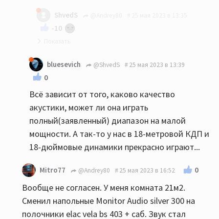
мое имхо: до 20-22 квм никаких напольников...
ShvedS
@Andrey80
25 мая 2023 в 13:35
-10
Так и я Вам ни в коем случае не претензию :)
bluesevich
@ShvedS
25 мая 2023 в 13:39
0
Всё зависит от того, каково качество
акустики, может ли она играть
полный(заявленный) диапазон на малой
мощности. А так-то у нас в 18-метровой КДП и
18-дюймовые динамики прекрасно играют...
0
Mitro77
@Andrey80
25 мая 2023 в 16:52
Вообще не согласен. У меня комната 21м2.
Сменил напольные Monitor Audio silver 300 на
полочники elac vela bs 403 + саб. Звук стал