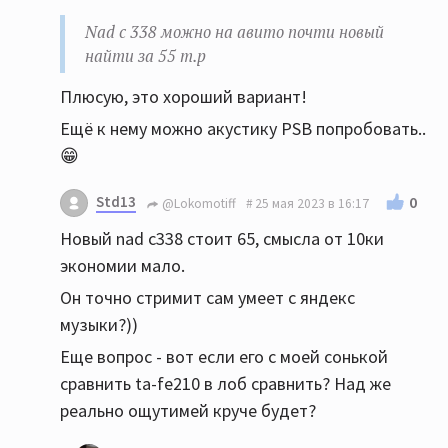
Nad c 338 можно на авито почти новый
найти за 55 т.р
Плюсую, это хороший вариант!
Ещё к нему можно акустику PSB попробовать..
😁
Std13
0
@Lokomotiff
25 мая 2023 в 16:17
Новый nad c338 стоит 65, смысла от 10ки
экономии мало.
Он точно стримит сам умеет с яндекс
музыки?))
Еще вопрос - вот если его с моей сонькой
сравнить ta-fe210 в лоб сравнить? Над же
реально ощутимей круче будет?