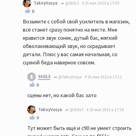
TakoyVasya
@Std13
25 мая 2023 в 17:09
0
Возьмите с собой свой усилитель в магазин,
всё станет сразу понятно на месте. Мне
нравится звук сонек, дутый бас, мягкий
обволакивающий звук, но скрадывает
детали. Плюс у вас самая начальная, со
сценой беда наверное совсем.
Std13
@TakoyVasya
25 мая 2023 в 17:12
0
сцены нет, но какой бас зато
TakoyVasya
@Std13
25 мая 2023 в 17:18
0
Тут может быть ещё и с90 не умеет строить