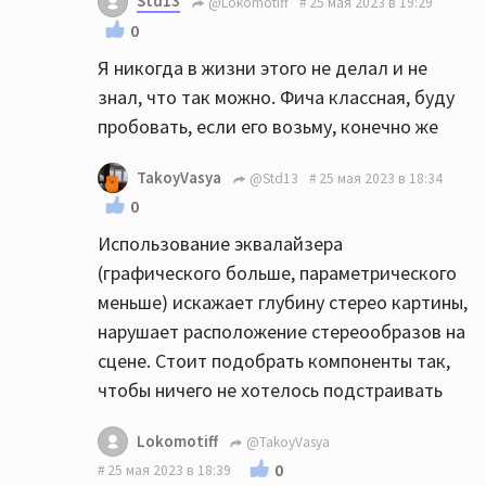
Std13
@Lokomotiff
25 мая 2023 в 19:29
0
Я никогда в жизни этого не делал и не
знал, что так можно. Фича классная, буду
пробовать, если его возьму, конечно же
TakoyVasya
@Std13
25 мая 2023 в 18:34
0
Использование эквалайзера
(графического больше, параметрического
меньше) искажает глубину стерео картины,
нарушает расположение стереообразов на
сцене. Стоит подобрать компоненты так,
чтобы ничего не хотелось подстраивать
Lokomotiff
@TakoyVasya
0
25 мая 2023 в 18:39