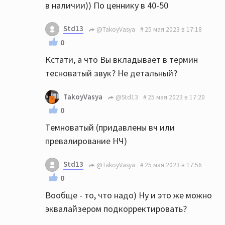
в наличии)) По ценнику в 40-50
Std13
@TakoyVasya
25 мая 2023 в 17:18
0
Кстати, а что Вы вкладывает в термин
тесноватый звук? Не детальный?
TakoyVasya
@Std13
25 мая 2023 в 17:20
0
Темноватый (придавлены вч или
превалирование НЧ)
Std13
@TakoyVasya
25 мая 2023 в 17:56
0
Вообще - то, что надо) Ну и это же можно
эквалайзером подкорректировать?