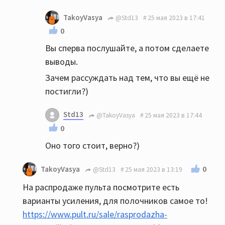
TakoyVasya
@Std13
25 мая 2023 в 17:41
0
Вы сперва послушайте, а потом сделаете
выводы.
Зачем рассуждать над тем, что вы ещё не
постигли?)
Std13
@TakoyVasya
25 мая 2023 в 17:44
0
Оно того стоит, верно?)
0
TakoyVasya
@Std13
25 мая 2023 в 13:19
На распродаже пульта посмотрите есть
варианты усиления, для полочников самое то!
https://www.pult.ru/sale/rasprodazha-