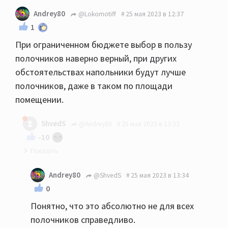
Andrey80
@Lokomotiff
25 мая 2023 в 12:37
1
При ограниченном бюджете выбор в пользу
полочников наверно верный, при других
обстоятельствах напольники будут лучше
полочников, даже в таком по площади
помещении.
ShvedS
@Andrey80
25 мая 2023 в 13:32
-10
Если честно и субъективно, то спорно... У меня
Andrey80
@ShvedS
25 мая 2023 в 13:34
18квм кдп, 610ые полочник умудрились завести
0
помещение, пока муж не доделал подготовку
Понятно, что это абсолютно не для всех
дополнительно, те же 630 или целаны
полочников справедливо.
напольники вообще бы порвали думаю, так что