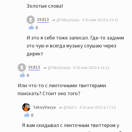
Золотые слова!
Std13
@TakoyVasya
25 мая 2023 в 19:31
0
И это я себе тоже записал. Где-то задним
это чую и всегда музыку слушаю через
директ
Std13
@TakoyVasya
25 мая 2023 в 16:21
0
Или что-то с ленточными твиттерами
поискать? Стоит оно того?
TakoyVasya
@Std13
25 мая 2023 в 17:12
0
Я вам скидывал с ленточным твиттером у