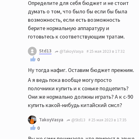
Определите для себя бюджет и не стоит
думать о том, что было бы если бы была
возможность, если есть возможность
берите нормальную аппаратуру и
готовьтесь к соответствующим тратам.
Std13
@TakoyVasya
25 мая 2023 в 17:32
0
Ну тогда нафиг. Оставим бюджет прежним.
А я ведь пока вообще могу просто
полочники купить и к соньке подцепить?
Они же нормально должны играть? А к с-90
купить какой-нибудь китайский смсл?
TakoyVasya
@Std13
25 мая 2023 в 17:35
0
Вы же сами понимаете, что прирост в звуке