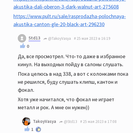
akustika-dali-oberon-3-dark-walnut-art-275608
https://www.pult.ru/sale/rasprodazha-polochnaya-
akustika-canton-gle-20-black-art-296230
Std13
@TakoyVasya
25 мая 2023 в 16:19
0
Да, все просмотрел. Что-то даже в избранное
кинул. На выходных пойду в салоны слушать.
Пока целюсь в над 338, а вот с колонками пока
не решился, буду слушать клипш, кантон и
фокал.
Хотя уже начитался, что фокал не играет
металл и рок. А мне он нужен))
TakoyVasya
@Std13
25 мая 2023 в 17:08
1