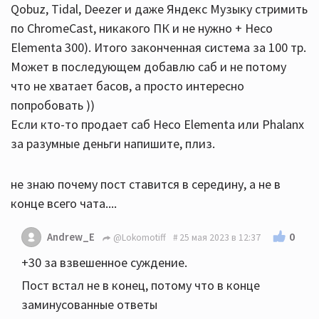
Qobuz, Tidal, Deezer и даже Яндекс Музыку стримить
по ChromeCast, никакого ПК и не нужно + Heco
Elementa 300). Итого законченная система за 100 тр.
Может в последующем добавлю саб и не потому
что не хватает басов, а просто интересно
попробовать ))
Если кто-то продает саб Heco Elementa или Phalanx
за разумные деньги напишите, плиз.
не знаю почему пост ставится в середину, а не в
конце всего чата....
0
Andrew_E
@Lokomotiff
25 мая 2023 в 12:37
+30 за взвешенное суждение.
Пост встал не в конец, потому что в конце
заминусованные ответы