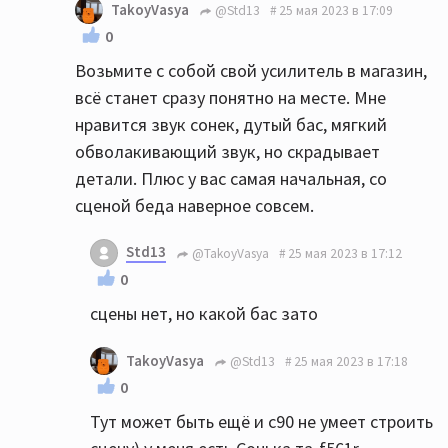
TakoyVasya
@Std13
25 мая 2023 в 17:09
0
Возьмите с собой свой усилитель в магазин,
всё станет сразу понятно на месте. Мне
нравится звук сонек, дутый бас, мягкий
обволакивающий звук, но скрадывает
детали. Плюс у вас самая начальная, со
сценой беда наверное совсем.
Std13
@TakoyVasya
25 мая 2023 в 17:12
0
сцены нет, но какой бас зато
TakoyVasya
@Std13
25 мая 2023 в 17:18
0
Тут может быть ещё и с90 не умеет строить