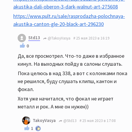
akustika-dali-oberon-3-dark-walnut-art-275608
https://www.pult.ru/sale/rasprodazha-polochnaya-
akustika-canton-gle-20-black-art-296230
Std13
@TakoyVasya
25 мая 2023 в 16:19
0
Да, все просмотрел. Что-то даже в избранное
кинул. На выходных пойду в салоны слушать.
Пока целюсь в над 338, а вот с колонками пока
не решился, буду слушать клипш, кантон и
фокал.
Хотя уже начитался, что фокал не играет
металл и рок. А мне он нужен))
TakoyVasya
@Std13
25 мая 2023 в 17:08
1