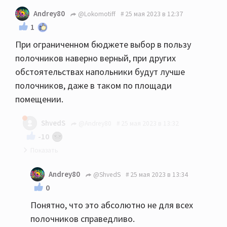
Andrey80
@Lokomotiff
25 мая 2023 в 12:37
1
При ограниченном бюджете выбор в пользу
полочников наверно верный, при других
обстоятельствах напольники будут лучше
полочников, даже в таком по площади
помещении.
ShvedS
@Andrey80
25 мая 2023 в 13:32
-10
Если честно и субъективно, то спорно... У меня
Andrey80
@ShvedS
25 мая 2023 в 13:34
18квм кдп, 610ые полочник умудрились завести
0
помещение, пока муж не доделал подготовку
Понятно, что это абсолютно не для всех
дополнительно, те же 630 или целаны
полочников справедливо.
напольники вообще бы порвали думаю, так что