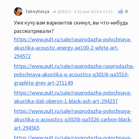
0
TakoyVasya
@Std13
25 мая 2023 в 13:22
Уже кучу вам вариантов скинул, вы что-нибудь
рассматривали?
https://www.pult.ru/sale/rasprodazha-polochnaya-
akustika-acoustic-energy-ae100-2-white-art-
294572
https://www.pult.ru/sale/rasprodazha-rasprodazha-
polochnaya-akustika-q-acoustics-q3010i-qa3510-
graphite-grey-art-271149
https://www.pult.ru/sale/rasprodazha-polochnaya-
akustika-dali-oberon-1-black-ash-art-294237
https://www.pult.ru/sale/rasprodazha-polochnaya-
akustika-q-acoustics-q3020i-qa3526-carbon-black-
art-294565
https://www.pult.ru/sale/rasprodazha-polochnaya-