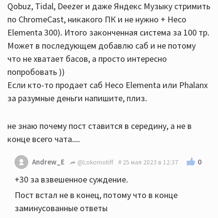
Qobuz, Tidal, Deezer и даже Яндекс Музыку стримить
по ChromeCast, никакого ПК и не нужно + Heco
Elementa 300). Итого законченная система за 100 тр.
Может в последующем добавлю саб и не потому
что не хватает басов, а просто интересно
попробовать ))
Если кто-то продает саб Heco Elementa или Phalanx
за разумные деньги напишите, плиз.
не знаю почему пост ставится в середину, а не в
конце всего чата....
0
Andrew_E
@Lokomotiff
25 мая 2023 в 12:37
+30 за взвешенное суждение.
Пост встал не в конец, потому что в конце
заминусованные ответы