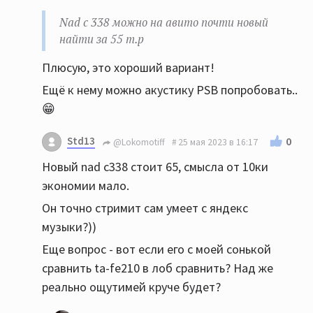
Nad c 338 можно на авито почти новый
найти за 55 т.р
Плюсую, это хороший вариант!
Ещё к нему можно акустику PSB попробовать..
😁
Std13
0
@Lokomotiff
25 мая 2023 в 16:17
Новый nad c338 стоит 65, смысла от 10ки
экономии мало.
Он точно стримит сам умеет с яндекс
музыки?))
Еще вопрос - вот если его с моей сонькой
сравнить ta-fe210 в лоб сравнить? Над же
реально ощутимей круче будет?