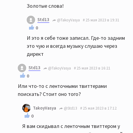
Золотые слова!
Std13
@TakoyVasya
25 мая 2023 в 19:31
0
И это я себе тоже записал. Где-то задним
это чую и всегда музыку слушаю через
директ
Std13
@TakoyVasya
25 мая 2023 в 16:21
0
Или что-то с ленточными твиттерами
поискать? Стоит оно того?
TakoyVasya
@Std13
25 мая 2023 в 17:12
0
Я вам скидывал с ленточным твиттером у