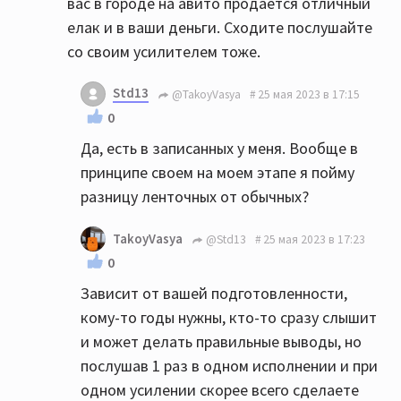
вас в городе на авито продаётся отличный
елак и в ваши деньги. Сходите послушайте
со своим усилителем тоже.
Std13
@TakoyVasya
25 мая 2023 в 17:15
0
Да, есть в записанных у меня. Вообще в
принципе своем на моем этапе я пойму
разницу ленточных от обычных?
TakoyVasya
@Std13
25 мая 2023 в 17:23
0
Зависит от вашей подготовленности,
кому-то годы нужны, кто-то сразу слышит
и может делать правильные выводы, но
послушав 1 раз в одном исполнении и при
одном усилении скорее всего сделаете