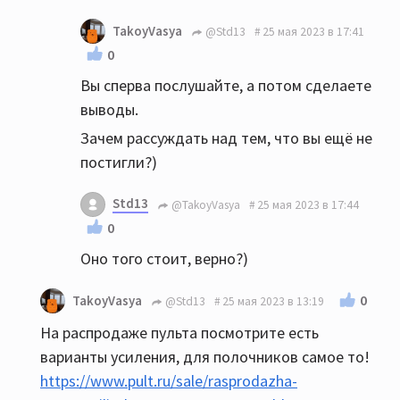
TakoyVasya
@Std13
25 мая 2023 в 17:41
0
Вы сперва послушайте, а потом сделаете
выводы.
Зачем рассуждать над тем, что вы ещё не
постигли?)
Std13
@TakoyVasya
25 мая 2023 в 17:44
0
Оно того стоит, верно?)
0
TakoyVasya
@Std13
25 мая 2023 в 13:19
На распродаже пульта посмотрите есть
варианты усиления, для полочников самое то!
https://www.pult.ru/sale/rasprodazha-