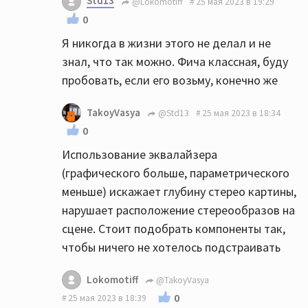
Std13
@Lokomotiff
25 мая 2023 в 19:29
0
Я никогда в жизни этого не делал и не
знал, что так можно. Фича классная, буду
пробовать, если его возьму, конечно же
TakoyVasya
@Std13
25 мая 2023 в 18:34
0
Использование эквалайзера
(графического больше, параметрического
меньше) искажает глубину стерео картины,
нарушает расположение стереообразов на
сцене. Стоит подобрать компоненты так,
чтобы ничего не хотелось подстраивать
Lokomotiff
@TakoyVasya
0
25 мая 2023 в 18:39