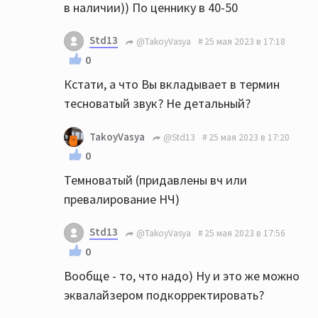
в наличии)) По ценнику в 40-50
Std13
@TakoyVasya
25 мая 2023 в 17:18
0
Кстати, а что Вы вкладывает в термин
тесноватый звук? Не детальный?
TakoyVasya
@Std13
25 мая 2023 в 17:20
0
Темноватый (придавлены вч или
превалирование НЧ)
Std13
@TakoyVasya
25 мая 2023 в 17:56
0
Вообще - то, что надо) Ну и это же можно
эквалайзером подкорректировать?