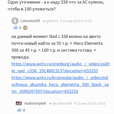
Одно уточнение - а к наду 338 что за АС купили,
чтобы в 100 уложиться?
Lokomotiff
@Std13
25 мая 2023 в 13:10
5
на данный момент Nad c 338 можно на авито
почти новый найти за 55 т.р. + Heco Elementa
300 за 45 т.р. = 100 т.р. и система готова. +
провода.
https://www.avito.ru/orenburg/audio_i_video/usilit
el_nad_c338_2914881515?slocation=653253
https://www.avito.ru/krasnodar/audio_i_video/pol
ochnaya_akustika_heco_elementa_300_black_sa
tin_3090297935?slocation=653253
AudioGopnik
@Lokomotiff
25 мая 2023 в 14:32
0