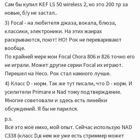
Сам бы купил KEF LS 50 wireless 2, но это 200 тр за
новые, б/у не застал..
3) Focal - на любителя джаза, вокала, блюза,
классики, электроники. На этих жанрах
раскрываются, поют! НО! Рок не переваривают
вообще.
По крайней мере мои Focal Chora 806 и 826 точно его
не играли. Может другие серии Focal их играют.
Перешел на Heco. Рок стал намного лучше.
4) Класс D - норм. Так же тут писали, что D - норм. И
усилители Primare и Nad тому подтверждение.
Многие советовали и здесь есть линейки
обсуждений. Я бы не парился.
p.s.
Всё это моё имхо, мой опыт. Сейчас использую NAD
C338 (класс D,в нем же уже есть стриммер может