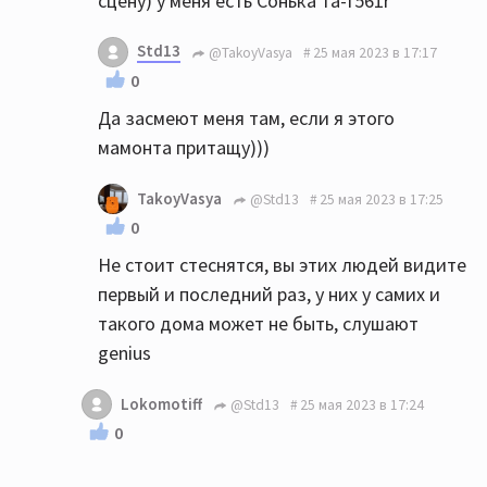
сцену) у меня есть Сонька та-f561r
Std13
@TakoyVasya
25 мая 2023 в 17:17
0
Да засмеют меня там, если я этого
мамонта притащу)))
TakoyVasya
@Std13
25 мая 2023 в 17:25
0
Не стоит стеснятся, вы этих людей видите
первый и последний раз, у них у самих и
такого дома может не быть, слушают
genius
Lokomotiff
@Std13
25 мая 2023 в 17:24
0