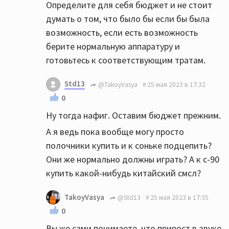
Определите для себя бюджет и не стоит
думать о том, что было бы если бы была
возможность, если есть возможность
берите нормальную аппаратуру и
готовьтесь к соответствующим тратам.
Std13
@TakoyVasya
25 мая 2023 в 17:32
0
Ну тогда нафиг. Оставим бюджет прежним.
А я ведь пока вообще могу просто
полочники купить и к соньке подцепить?
Они же нормально должны играть? А к с-90
купить какой-нибудь китайский смсл?
TakoyVasya
@Std13
25 мая 2023 в 17:35
0
Вы же сами понимаете, что прирост в звуке