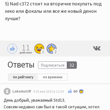
5) Nad c372 стоит на вторичке покупать под
хеко или фокалы или все же новый денон
лучше?
11
1
2
рейтинг
Ответы
32
Подписаться
по рейтингу
по времени
60
Lokomotiff
25 мая 2023 в 12:24
День добрый, уважаемый Std13.
Совсем недавно сам был в такой ситуации, хотел