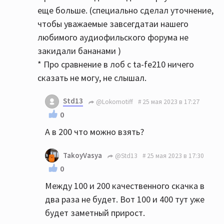
еще больше. (специально сделал уточнение,
чтобы уважаемые завсегдатаи нашего
любимого аудиофильского форума не
закидали бананами )
* Про сравнение в лоб с ta-fe210 ничего
сказать не могу, не слышал.
Std13
@Lokomotiff
25 мая 2023 в 17:27
0
А в 200 что можно взять?
TakoyVasya
@Std13
25 мая 2023 в 17:30
0
Между 100 и 200 качественного скачка в
два раза не будет. Вот 100 и 400 тут уже
будет заметный прирост.