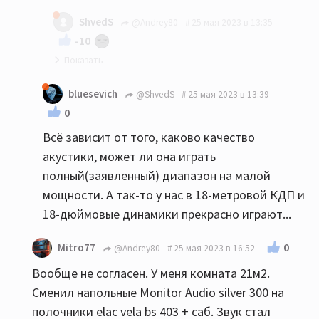
мое имхо: до 20-22 квм никаких напольников...
ShvedS
@Andrey80
25 мая 2023 в 13:35
-10
Так и я Вам ни в коем случае не претензию :)
bluesevich
@ShvedS
25 мая 2023 в 13:39
0
Всё зависит от того, каково качество
акустики, может ли она играть
полный(заявленный) диапазон на малой
мощности. А так-то у нас в 18-метровой КДП и
18-дюймовые динамики прекрасно играют...
0
Mitro77
@Andrey80
25 мая 2023 в 16:52
Вообще не согласен. У меня комната 21м2.
Сменил напольные Monitor Audio silver 300 на
полочники elac vela bs 403 + саб. Звук стал