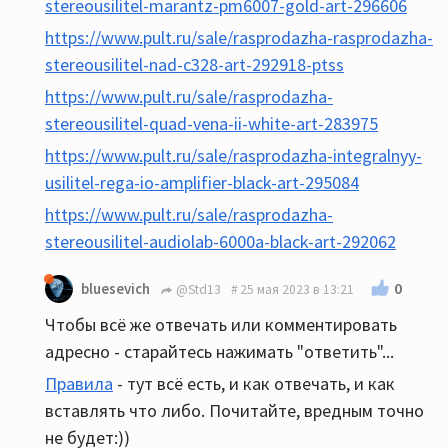
stereousilitel-marantz-pm6007-gold-art-296606
https://www.pult.ru/sale/rasprodazha-rasprodazha-
stereousilitel-nad-c328-art-292918-ptss
https://www.pult.ru/sale/rasprodazha-
stereousilitel-quad-vena-ii-white-art-283975
https://www.pult.ru/sale/rasprodazha-integralnyy-
usilitel-rega-io-amplifier-black-art-295084
https://www.pult.ru/sale/rasprodazha-
stereousilitel-audiolab-6000a-black-art-292062
0
bluesevich
@Std13
25 мая 2023 в 13:21
Чтобы всё же отвечать или комментировать
адресно - старайтесь нажимать "ответить"...
Правила
- тут всё есть, и как отвечать, и как
вставлять что либо. Почитайте, вредным точно
не будет:))