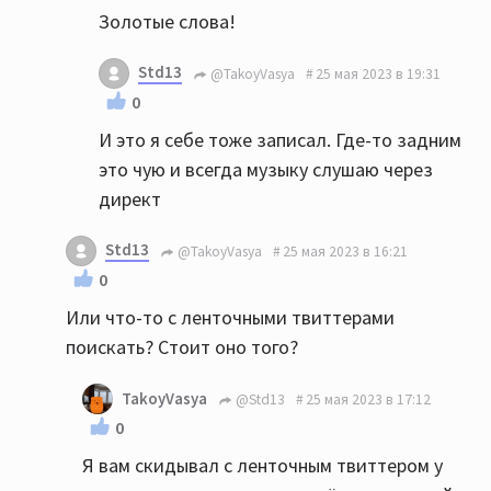
Золотые слова!
Std13
@TakoyVasya
25 мая 2023 в 19:31
0
И это я себе тоже записал. Где-то задним
это чую и всегда музыку слушаю через
директ
Std13
@TakoyVasya
25 мая 2023 в 16:21
0
Или что-то с ленточными твиттерами
поискать? Стоит оно того?
TakoyVasya
@Std13
25 мая 2023 в 17:12
0
Я вам скидывал с ленточным твиттером у