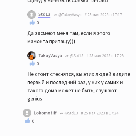
сцену) у меня есть Сонька та-f561r
Std13
@TakoyVasya
25 мая 2023 в 17:17
0
Да засмеют меня там, если я этого
мамонта притащу)))
TakoyVasya
@Std13
25 мая 2023 в 17:25
0
Не стоит стеснятся, вы этих людей видите
первый и последний раз, у них у самих и
такого дома может не быть, слушают
genius
Lokomotiff
@Std13
25 мая 2023 в 17:24
0