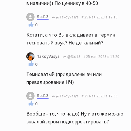
в наличии)) По ценнику в 40-50
Std13
@TakoyVasya
25 мая 2023 в 17:18
0
Кстати, а что Вы вкладывает в термин
тесноватый звук? Не детальный?
TakoyVasya
@Std13
25 мая 2023 в 17:20
0
Темноватый (придавлены вч или
превалирование НЧ)
Std13
@TakoyVasya
25 мая 2023 в 17:56
0
Вообще - то, что надо) Ну и это же можно
эквалайзером подкорректировать?