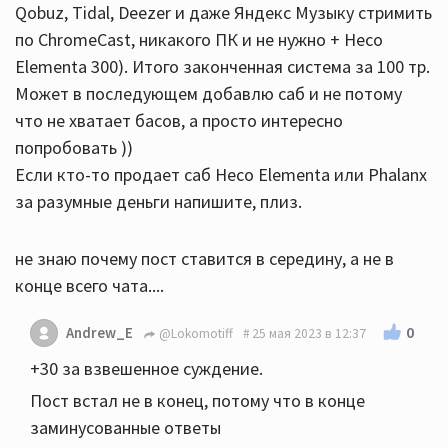
Qobuz, Tidal, Deezer и даже Яндекс Музыку стримить
по ChromeCast, никакого ПК и не нужно + Heco
Elementa 300). Итого законченная система за 100 тр.
Может в последующем добавлю саб и не потому
что не хватает басов, а просто интересно
попробовать ))
Если кто-то продает саб Heco Elementa или Phalanx
за разумные деньги напишите, плиз.
не знаю почему пост ставится в середину, а не в
конце всего чата....
0
Andrew_E
@Lokomotiff
25 мая 2023 в 12:37
+30 за взвешенное суждение.
Пост встал не в конец, потому что в конце
заминусованные ответы