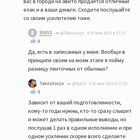
вас в городе на авито продаётся отличный
елак и в ваши деньги. Сходите послушайте
со своим усилителем тоже.
Std13
@TakoyVasya
25 мая 2023 в 17:15
0
Да, есть в записанных у меня. Вообще в
принципе своем на моем этапе я пойму
разницу ленточных от обычных?
TakoyVasya
@Std13
25 мая 2023 в 17:23
0
Зависит от вашей подготовленности,
кому-то годы нужны, кто-то сразу слышит
и может делать правильные выводы, но
послушав 1 раз в одном исполнении и при
одном усилении скорее всего сделаете