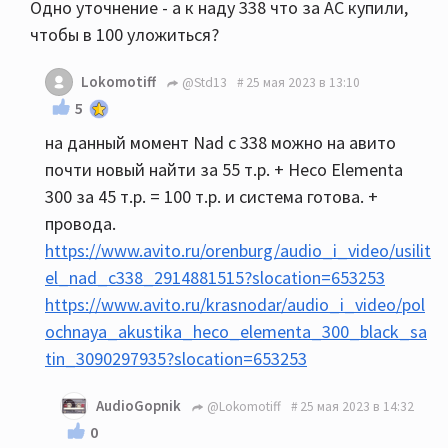
Одно уточнение - а к наду 338 что за АС купили,
чтобы в 100 уложиться?
Lokomotiff
@Std13
25 мая 2023 в 13:10
5
на данный момент Nad c 338 можно на авито
почти новый найти за 55 т.р. + Heco Elementa
300 за 45 т.р. = 100 т.р. и система готова. +
провода.
https://www.avito.ru/orenburg/audio_i_video/usilit
el_nad_c338_2914881515?slocation=653253
https://www.avito.ru/krasnodar/audio_i_video/pol
ochnaya_akustika_heco_elementa_300_black_sa
tin_3090297935?slocation=653253
AudioGopnik
@Lokomotiff
25 мая 2023 в 14:32
0