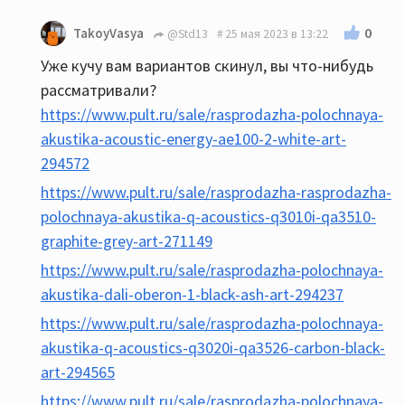
0
TakoyVasya
@Std13
25 мая 2023 в 13:22
Уже кучу вам вариантов скинул, вы что-нибудь
рассматривали?
https://www.pult.ru/sale/rasprodazha-polochnaya-
akustika-acoustic-energy-ae100-2-white-art-
294572
https://www.pult.ru/sale/rasprodazha-rasprodazha-
polochnaya-akustika-q-acoustics-q3010i-qa3510-
graphite-grey-art-271149
https://www.pult.ru/sale/rasprodazha-polochnaya-
akustika-dali-oberon-1-black-ash-art-294237
https://www.pult.ru/sale/rasprodazha-polochnaya-
akustika-q-acoustics-q3020i-qa3526-carbon-black-
art-294565
https://www.pult.ru/sale/rasprodazha-polochnaya-