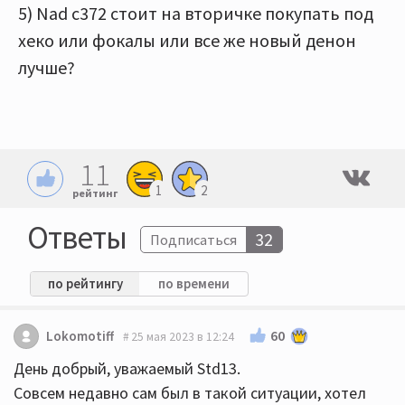
5) Nad c372 стоит на вторичке покупать под
хеко или фокалы или все же новый денон
лучше?
11
1
2
рейтинг
Ответы
32
Подписаться
по рейтингу
по времени
60
Lokomotiff
25 мая 2023 в 12:24
День добрый, уважаемый Std13.
Совсем недавно сам был в такой ситуации, хотел