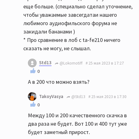
еще больше. (специально сделал уточнение,
чтобы уважаемые завсегдатаи нашего
любимого аудиофильского форума не
закидали бананами )
* Про сравнение в лоб с ta-fe210 ничего
сказать не могу, не слышал.
Std13
@Lokomotiff
25 мая 2023 в 17:27
0
А в 200 что можно взять?
TakoyVasya
@Std13
25 мая 2023 в 17:30
0
Между 100 и 200 качественного скачка в
два раза не будет. Вот 100 и 400 тут уже
будет заметный прирост.