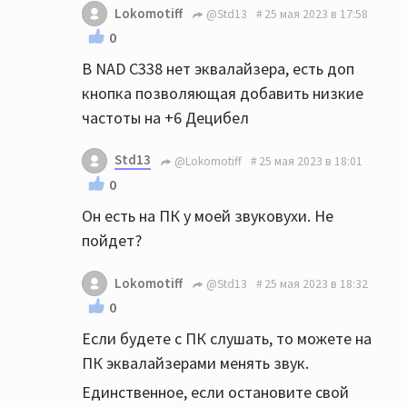
Lokomotiff
@Std13
25 мая 2023 в 17:58
0
В NAD C338 нет эквалайзера, есть доп
кнопка позволяющая добавить низкие
частоты на +6 Децибел
Std13
@Lokomotiff
25 мая 2023 в 18:01
0
Он есть на ПК у моей звуковухи. Не
пойдет?
Lokomotiff
@Std13
25 мая 2023 в 18:32
0
Если будете с ПК слушать, то можете на
ПК эквалайзерами менять звук.
Единственное, если остановите свой