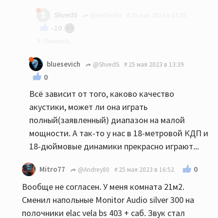
мое имхо: до 20-22 квм никаких напольников...
ShvedS
@Andrey80
25 мая 2023 в 13:35
-10
Так и я Вам ни в коем случае не претензию :)
bluesevich
@ShvedS
25 мая 2023 в 13:39
0
Всё зависит от того, каково качество
акустики, может ли она играть
полный(заявленный) диапазон на малой
мощности. А так-то у нас в 18-метровой КДП и
18-дюймовые динамики прекрасно играют...
0
Mitro77
@Andrey80
25 мая 2023 в 16:52
Вообще не согласен. У меня комната 21м2.
Сменил напольные Monitor Audio silver 300 на
полочники elac vela bs 403 + саб. Звук стал