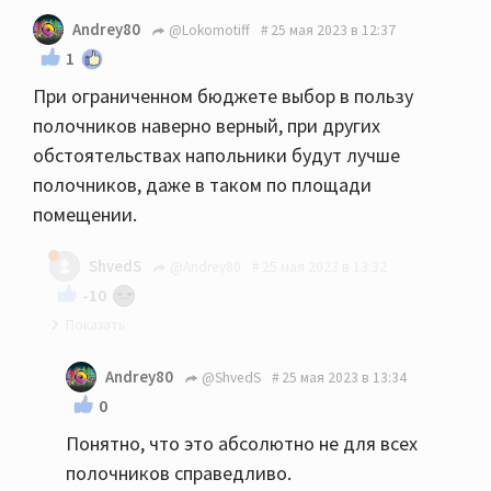
Andrey80
@Lokomotiff
25 мая 2023 в 12:37
1
При ограниченном бюджете выбор в пользу
полочников наверно верный, при других
обстоятельствах напольники будут лучше
полочников, даже в таком по площади
помещении.
ShvedS
@Andrey80
25 мая 2023 в 13:32
-10
Если честно и субъективно, то спорно... У меня
Andrey80
@ShvedS
25 мая 2023 в 13:34
18квм кдп, 610ые полочник умудрились завести
0
помещение, пока муж не доделал подготовку
Понятно, что это абсолютно не для всех
дополнительно, те же 630 или целаны
полочников справедливо.
напольники вообще бы порвали думаю, так что