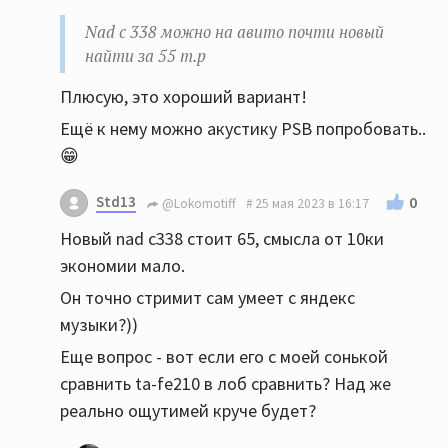
Nad c 338 можно на авито почти новый
найти за 55 т.р
Плюсую, это хороший вариант!
Ещё к нему можно акустику PSB попробовать..
😁
Std13
0
@Lokomotiff
25 мая 2023 в 16:17
Новый nad c338 стоит 65, смысла от 10ки
экономии мало.
Он точно стримит сам умеет с яндекс
музыки?))
Еще вопрос - вот если его с моей сонькой
сравнить ta-fe210 в лоб сравнить? Над же
реально ощутимей круче будет?