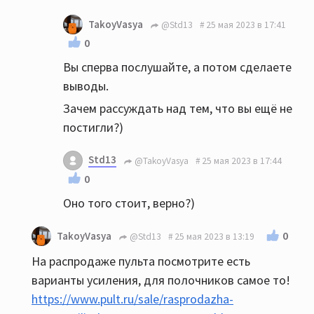
TakoyVasya
@Std13
25 мая 2023 в 17:41
0
Вы сперва послушайте, а потом сделаете
выводы.
Зачем рассуждать над тем, что вы ещё не
постигли?)
Std13
@TakoyVasya
25 мая 2023 в 17:44
0
Оно того стоит, верно?)
0
TakoyVasya
@Std13
25 мая 2023 в 13:19
На распродаже пульта посмотрите есть
варианты усиления, для полочников самое то!
https://www.pult.ru/sale/rasprodazha-