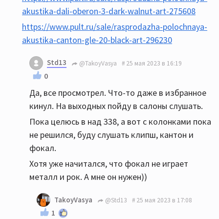
akustika-dali-oberon-3-dark-walnut-art-275608
https://www.pult.ru/sale/rasprodazha-polochnaya-
akustika-canton-gle-20-black-art-296230
Std13
@TakoyVasya
25 мая 2023 в 16:19
0
Да, все просмотрел. Что-то даже в избранное
кинул. На выходных пойду в салоны слушать.
Пока целюсь в над 338, а вот с колонками пока
не решился, буду слушать клипш, кантон и
фокал.
Хотя уже начитался, что фокал не играет
металл и рок. А мне он нужен))
TakoyVasya
@Std13
25 мая 2023 в 17:08
1