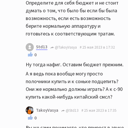
Определите для себя бюджет и не стоит
думать о том, что было бы если бы была
возможность, если есть возможность
берите нормальную аппаратуру и
готовьтесь к соответствующим тратам.
Std13
@TakoyVasya
25 мая 2023 в 17:32
0
Ну тогда нафиг. Оставим бюджет прежним.
А я ведь пока вообще могу просто
полочники купить и к соньке подцепить?
Они же нормально должны играть? А к с-90
купить какой-нибудь китайский смсл?
TakoyVasya
@Std13
25 мая 2023 в 17:35
0
Вы же сами понимаете, что прирост в звуке