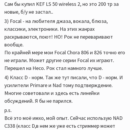
Сам бы купил KEF LS 50 wireless 2, но это 200 тр за
новые, б/у не застал..
3) Focal - на любителя джаза, вокала, блюза,
классики, электроники. На этих жанрах
раскрываются, поют! НО! Рок не переваривают
вообще.
По крайней мере мои Focal Chora 806 и 826 точно его
не играли. Может другие серии Focal их играют.
Перешел на Heco. Рок стал намного лучше.
4) Класс D - норм. Так же тут писали, что D - норм. И
усилители Primare и Nad тому подтверждение.
Многие советовали и здесь есть линейки
обсуждений. Я бы не парился.
p.s.
Всё это моё имхо, мой опыт. Сейчас использую NAD
C338 (класс D,в нем же уже есть стриммер может