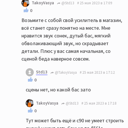
TakoyVasya
@Std13
25 мая 2023 в 17:09
0
Возьмите с собой свой усилитель в магазин,
всё станет сразу понятно на месте. Мне
нравится звук сонек, дутый бас, мягкий
обволакивающий звук, но скрадывает
детали. Плюс у вас самая начальная, со
сценой беда наверное совсем.
Std13
@TakoyVasya
25 мая 2023 в 17:12
0
сцены нет, но какой бас зато
TakoyVasya
@Std13
25 мая 2023 в 17:18
0
Тут может быть ещё и с90 не умеет строить