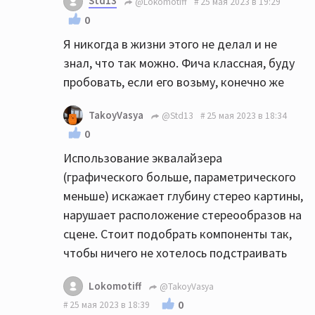
Std13
@Lokomotiff
25 мая 2023 в 19:29
0
Я никогда в жизни этого не делал и не
знал, что так можно. Фича классная, буду
пробовать, если его возьму, конечно же
TakoyVasya
@Std13
25 мая 2023 в 18:34
0
Использование эквалайзера
(графического больше, параметрического
меньше) искажает глубину стерео картины,
нарушает расположение стереообразов на
сцене. Стоит подобрать компоненты так,
чтобы ничего не хотелось подстраивать
Lokomotiff
@TakoyVasya
0
25 мая 2023 в 18:39