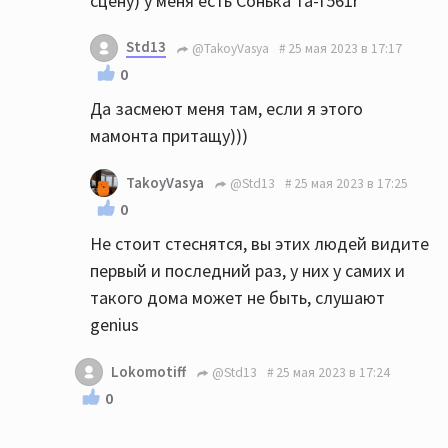
сцену) у меня есть Сонька та-f561r
Std13
@TakoyVasya
25 мая 2023 в 17:17
0
Да засмеют меня там, если я этого
мамонта притащу)))
TakoyVasya
@Std13
25 мая 2023 в 17:25
0
Не стоит стеснятся, вы этих людей видите
первый и последний раз, у них у самих и
такого дома может не быть, слушают
genius
Lokomotiff
@Std13
25 мая 2023 в 17:24
0