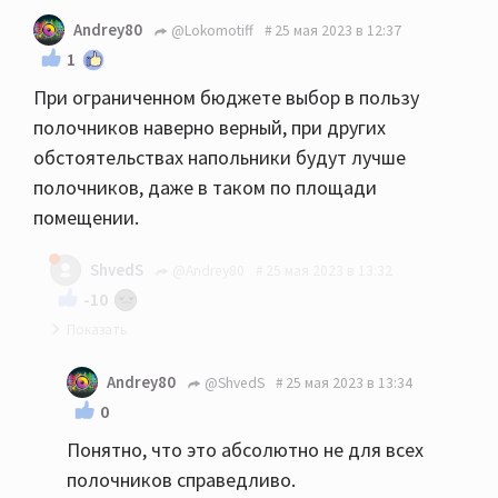
Andrey80
@Lokomotiff
25 мая 2023 в 12:37
1
При ограниченном бюджете выбор в пользу
полочников наверно верный, при других
обстоятельствах напольники будут лучше
полочников, даже в таком по площади
помещении.
ShvedS
@Andrey80
25 мая 2023 в 13:32
-10
Если честно и субъективно, то спорно... У меня
Andrey80
@ShvedS
25 мая 2023 в 13:34
18квм кдп, 610ые полочник умудрились завести
0
помещение, пока муж не доделал подготовку
Понятно, что это абсолютно не для всех
дополнительно, те же 630 или целаны
полочников справедливо.
напольники вообще бы порвали думаю, так что