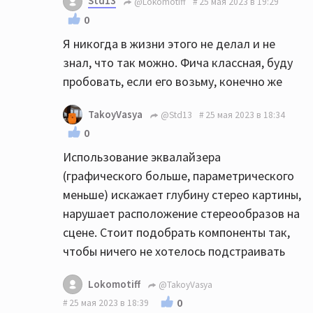
Std13
@Lokomotiff
25 мая 2023 в 19:29
0
Я никогда в жизни этого не делал и не
знал, что так можно. Фича классная, буду
пробовать, если его возьму, конечно же
TakoyVasya
@Std13
25 мая 2023 в 18:34
0
Использование эквалайзера
(графического больше, параметрического
меньше) искажает глубину стерео картины,
нарушает расположение стереообразов на
сцене. Стоит подобрать компоненты так,
чтобы ничего не хотелось подстраивать
Lokomotiff
@TakoyVasya
0
25 мая 2023 в 18:39