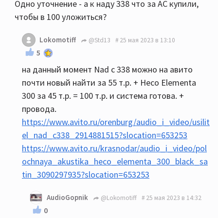
Одно уточнение - а к наду 338 что за АС купили,
чтобы в 100 уложиться?
Lokomotiff
@Std13
25 мая 2023 в 13:10
5
на данный момент Nad c 338 можно на авито
почти новый найти за 55 т.р. + Heco Elementa
300 за 45 т.р. = 100 т.р. и система готова. +
провода.
https://www.avito.ru/orenburg/audio_i_video/usilit
el_nad_c338_2914881515?slocation=653253
https://www.avito.ru/krasnodar/audio_i_video/pol
ochnaya_akustika_heco_elementa_300_black_sa
tin_3090297935?slocation=653253
AudioGopnik
@Lokomotiff
25 мая 2023 в 14:32
0