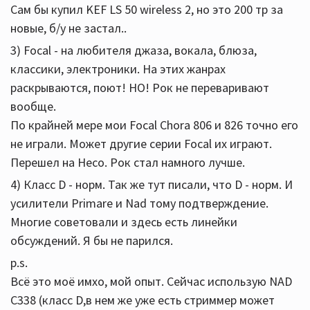
Сам бы купил KEF LS 50 wireless 2, но это 200 тр за
новые, б/у не застал..
3) Focal - на любителя джаза, вокала, блюза,
классики, электроники. На этих жанрах
раскрываются, поют! НО! Рок не переваривают
вообще.
По крайней мере мои Focal Chora 806 и 826 точно его
не играли. Может другие серии Focal их играют.
Перешел на Heco. Рок стал намного лучше.
4) Класс D - норм. Так же тут писали, что D - норм. И
усилители Primare и Nad тому подтверждение.
Многие советовали и здесь есть линейки
обсуждений. Я бы не парился.
p.s.
Всё это моё имхо, мой опыт. Сейчас использую NAD
C338 (класс D,в нем же уже есть стриммер может