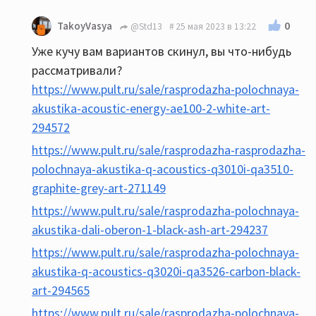
0
TakoyVasya
@Std13
25 мая 2023 в 13:22
Уже кучу вам вариантов скинул, вы что-нибудь
рассматривали?
https://www.pult.ru/sale/rasprodazha-polochnaya-
akustika-acoustic-energy-ae100-2-white-art-
294572
https://www.pult.ru/sale/rasprodazha-rasprodazha-
polochnaya-akustika-q-acoustics-q3010i-qa3510-
graphite-grey-art-271149
https://www.pult.ru/sale/rasprodazha-polochnaya-
akustika-dali-oberon-1-black-ash-art-294237
https://www.pult.ru/sale/rasprodazha-polochnaya-
akustika-q-acoustics-q3020i-qa3526-carbon-black-
art-294565
https://www.pult.ru/sale/rasprodazha-polochnaya-