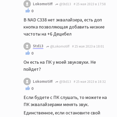
Lokomotiff
@Std13
25 мая 2023 в 17:58
0
В NAD C338 нет эквалайзера, есть доп
кнопка позволяющая добавить низкие
частоты на +6 Децибел
Std13
@Lokomotiff
25 мая 2023 в 18:01
0
Он есть на ПК у моей звуковухи. Не
пойдет?
Lokomotiff
@Std13
25 мая 2023 в 18:32
0
Если будете с ПК слушать, то можете на
ПК эквалайзерами менять звук.
Единственное, если остановите свой