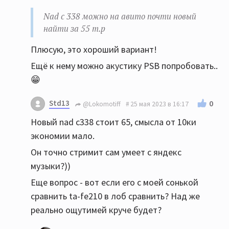
Nad c 338 можно на авито почти новый
найти за 55 т.р
Плюсую, это хороший вариант!
Ещё к нему можно акустику PSB попробовать..
😁
Std13
0
@Lokomotiff
25 мая 2023 в 16:17
Новый nad c338 стоит 65, смысла от 10ки
экономии мало.
Он точно стримит сам умеет с яндекс
музыки?))
Еще вопрос - вот если его с моей сонькой
сравнить ta-fe210 в лоб сравнить? Над же
реально ощутимей круче будет?