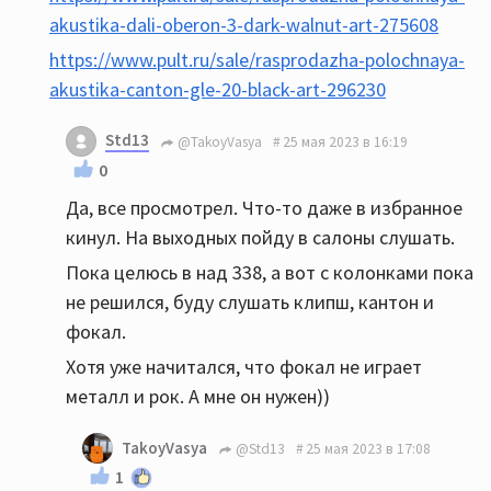
akustika-dali-oberon-3-dark-walnut-art-275608
https://www.pult.ru/sale/rasprodazha-polochnaya-
akustika-canton-gle-20-black-art-296230
Std13
@TakoyVasya
25 мая 2023 в 16:19
0
Да, все просмотрел. Что-то даже в избранное
кинул. На выходных пойду в салоны слушать.
Пока целюсь в над 338, а вот с колонками пока
не решился, буду слушать клипш, кантон и
фокал.
Хотя уже начитался, что фокал не играет
металл и рок. А мне он нужен))
TakoyVasya
@Std13
25 мая 2023 в 17:08
1