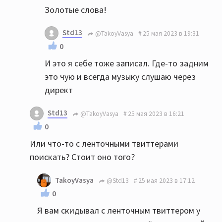
Золотые слова!
Std13
@TakoyVasya
25 мая 2023 в 19:31
0
И это я себе тоже записал. Где-то задним
это чую и всегда музыку слушаю через
директ
Std13
@TakoyVasya
25 мая 2023 в 16:21
0
Или что-то с ленточными твиттерами
поискать? Стоит оно того?
TakoyVasya
@Std13
25 мая 2023 в 17:12
0
Я вам скидывал с ленточным твиттером у