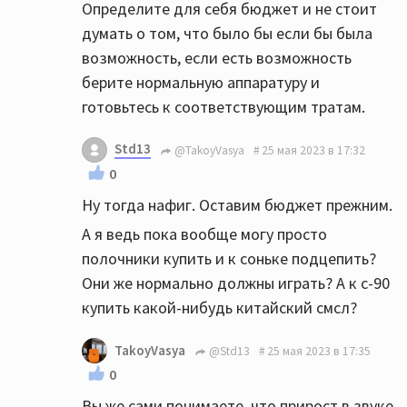
Определите для себя бюджет и не стоит
думать о том, что было бы если бы была
возможность, если есть возможность
берите нормальную аппаратуру и
готовьтесь к соответствующим тратам.
Std13
@TakoyVasya
25 мая 2023 в 17:32
0
Ну тогда нафиг. Оставим бюджет прежним.
А я ведь пока вообще могу просто
полочники купить и к соньке подцепить?
Они же нормально должны играть? А к с-90
купить какой-нибудь китайский смсл?
TakoyVasya
@Std13
25 мая 2023 в 17:35
0
Вы же сами понимаете, что прирост в звуке