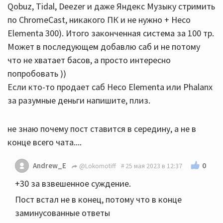
Qobuz, Tidal, Deezer и даже Яндекс Музыку стримить
по ChromeCast, никакого ПК и не нужно + Heco
Elementa 300). Итого законченная система за 100 тр.
Может в последующем добавлю саб и не потому
что не хватает басов, а просто интересно
попробовать ))
Если кто-то продает саб Heco Elementa или Phalanx
за разумные деньги напишите, плиз.
не знаю почему пост ставится в середину, а не в
конце всего чата....
0
Andrew_E
@Lokomotiff
25 мая 2023 в 12:37
+30 за взвешенное суждение.
Пост встал не в конец, потому что в конце
заминусованные ответы