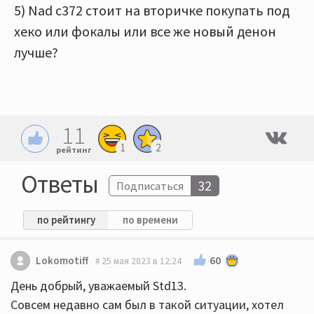
5) Nad c372 стоит на вторичке покупать под
хеко или фокалы или все же новый денон
лучше?
11
1
2
рейтинг
Ответы
32
Подписаться
по рейтингу
по времени
60
Lokomotiff
25 мая 2023 в 12:24
День добрый, уважаемый Std13.
Совсем недавно сам был в такой ситуации, хотел