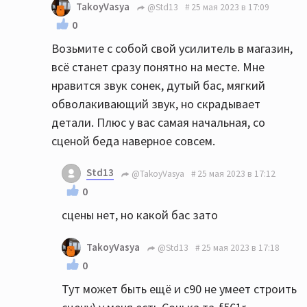
TakoyVasya
@Std13
25 мая 2023 в 17:09
0
Возьмите с собой свой усилитель в магазин,
всё станет сразу понятно на месте. Мне
нравится звук сонек, дутый бас, мягкий
обволакивающий звук, но скрадывает
детали. Плюс у вас самая начальная, со
сценой беда наверное совсем.
Std13
@TakoyVasya
25 мая 2023 в 17:12
0
сцены нет, но какой бас зато
TakoyVasya
@Std13
25 мая 2023 в 17:18
0
Тут может быть ещё и с90 не умеет строить