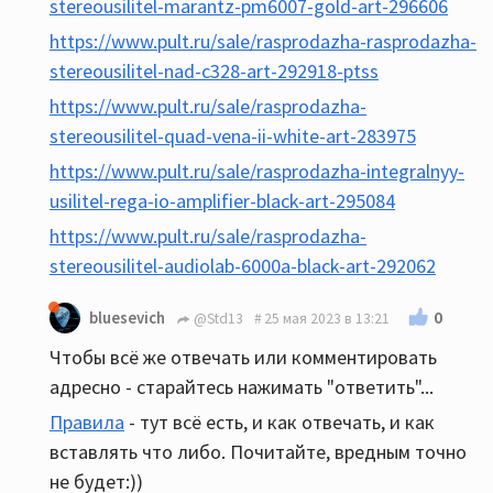
stereousilitel-marantz-pm6007-gold-art-296606
https://www.pult.ru/sale/rasprodazha-rasprodazha-
stereousilitel-nad-c328-art-292918-ptss
https://www.pult.ru/sale/rasprodazha-
stereousilitel-quad-vena-ii-white-art-283975
https://www.pult.ru/sale/rasprodazha-integralnyy-
usilitel-rega-io-amplifier-black-art-295084
https://www.pult.ru/sale/rasprodazha-
stereousilitel-audiolab-6000a-black-art-292062
0
bluesevich
@Std13
25 мая 2023 в 13:21
Чтобы всё же отвечать или комментировать
адресно - старайтесь нажимать "ответить"...
Правила
- тут всё есть, и как отвечать, и как
вставлять что либо. Почитайте, вредным точно
не будет:))