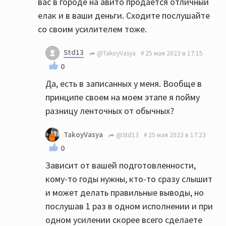
вас в городе на авито продаётся отличный
елак и в ваши деньги. Сходите послушайте
со своим усилителем тоже.
Std13
@TakoyVasya
25 мая 2023 в 17:15
0
Да, есть в записанных у меня. Вообще в
принципе своем на моем этапе я пойму
разницу ленточных от обычных?
TakoyVasya
@Std13
25 мая 2023 в 17:23
0
Зависит от вашей подготовленности,
кому-то годы нужны, кто-то сразу слышит
и может делать правильные выводы, но
послушав 1 раз в одном исполнении и при
одном усилении скорее всего сделаете