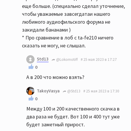
еще больше. (специально сделал уточнение,
чтобы уважаемые завсегдатаи нашего
любимого аудиофильского форума не
закидали бананами )
* Про сравнение в лоб с ta-fe210 ничего
сказать не могу, не слышал.
Std13
@Lokomotiff
25 мая 2023 в 17:27
0
А в 200 что можно взять?
TakoyVasya
@Std13
25 мая 2023 в 17:30
0
Между 100 и 200 качественного скачка в
два раза не будет. Вот 100 и 400 тут уже
будет заметный прирост.