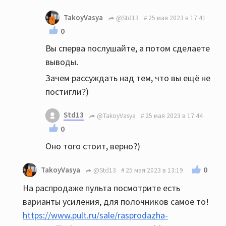
TakoyVasya
@Std13
25 мая 2023 в 17:41
0
Вы сперва послушайте, а потом сделаете
выводы.
Зачем рассуждать над тем, что вы ещё не
постигли?)
Std13
@TakoyVasya
25 мая 2023 в 17:44
0
Оно того стоит, верно?)
0
TakoyVasya
@Std13
25 мая 2023 в 13:19
На распродаже пульта посмотрите есть
варианты усиления, для полочников самое то!
https://www.pult.ru/sale/rasprodazha-