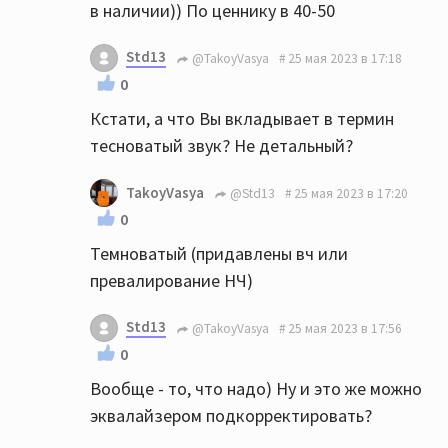
в наличии)) По ценнику в 40-50
Std13
@TakoyVasya
25 мая 2023 в 17:18
0
Кстати, а что Вы вкладывает в термин
тесноватый звук? Не детальный?
TakoyVasya
@Std13
25 мая 2023 в 17:20
0
Темноватый (придавлены вч или
превалирование НЧ)
Std13
@TakoyVasya
25 мая 2023 в 17:56
0
Вообще - то, что надо) Ну и это же можно
эквалайзером подкорректировать?