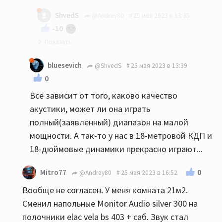
мое имхо: до 20-22 квм никаких напольников...
ShvedS
@Andrey80
25 мая 2023 в 13:35
-10
Так и я Вам ни в коем случае не претензию :)
bluesevich
@ShvedS
25 мая 2023 в 13:39
0
Всё зависит от того, каково качество
акустики, может ли она играть
полный(заявленный) диапазон на малой
мощности. А так-то у нас в 18-метровой КДП и
18-дюймовые динамики прекрасно играют...
0
Mitro77
@Andrey80
25 мая 2023 в 16:52
Вообще не согласен. У меня комната 21м2.
Сменил напольные Monitor Audio silver 300 на
полочники elac vela bs 403 + саб. Звук стал