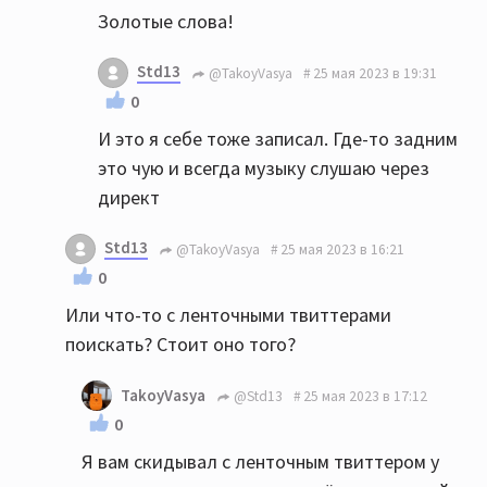
Золотые слова!
Std13
@TakoyVasya
25 мая 2023 в 19:31
0
И это я себе тоже записал. Где-то задним
это чую и всегда музыку слушаю через
директ
Std13
@TakoyVasya
25 мая 2023 в 16:21
0
Или что-то с ленточными твиттерами
поискать? Стоит оно того?
TakoyVasya
@Std13
25 мая 2023 в 17:12
0
Я вам скидывал с ленточным твиттером у