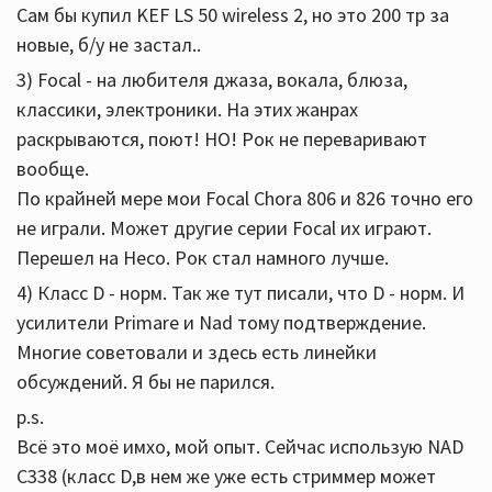
Сам бы купил KEF LS 50 wireless 2, но это 200 тр за
новые, б/у не застал..
3) Focal - на любителя джаза, вокала, блюза,
классики, электроники. На этих жанрах
раскрываются, поют! НО! Рок не переваривают
вообще.
По крайней мере мои Focal Chora 806 и 826 точно его
не играли. Может другие серии Focal их играют.
Перешел на Heco. Рок стал намного лучше.
4) Класс D - норм. Так же тут писали, что D - норм. И
усилители Primare и Nad тому подтверждение.
Многие советовали и здесь есть линейки
обсуждений. Я бы не парился.
p.s.
Всё это моё имхо, мой опыт. Сейчас использую NAD
C338 (класс D,в нем же уже есть стриммер может