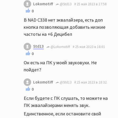
Lokomotiff
@Std13
25 мая 2023 в 17:58
0
В NAD C338 нет эквалайзера, есть доп
кнопка позволяющая добавить низкие
частоты на +6 Децибел
Std13
@Lokomotiff
25 мая 2023 в 18:01
0
Он есть на ПК у моей звуковухи. Не
пойдет?
Lokomotiff
@Std13
25 мая 2023 в 18:32
0
Если будете с ПК слушать, то можете на
ПК эквалайзерами менять звук.
Единственное, если остановите свой