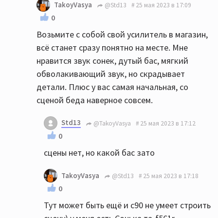
TakoyVasya
@Std13
25 мая 2023 в 17:09
0
Возьмите с собой свой усилитель в магазин,
всё станет сразу понятно на месте. Мне
нравится звук сонек, дутый бас, мягкий
обволакивающий звук, но скрадывает
детали. Плюс у вас самая начальная, со
сценой беда наверное совсем.
Std13
@TakoyVasya
25 мая 2023 в 17:12
0
сцены нет, но какой бас зато
TakoyVasya
@Std13
25 мая 2023 в 17:18
0
Тут может быть ещё и с90 не умеет строить