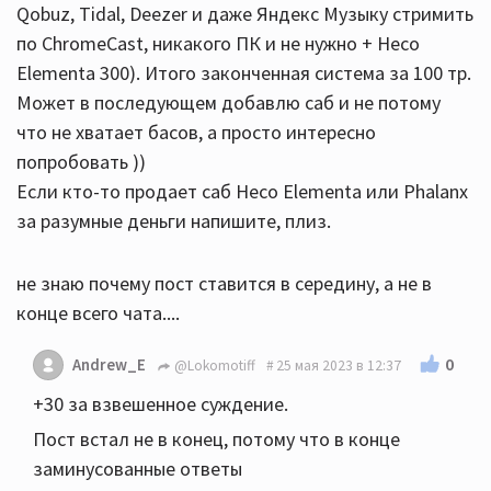
Qobuz, Tidal, Deezer и даже Яндекс Музыку стримить
по ChromeCast, никакого ПК и не нужно + Heco
Elementa 300). Итого законченная система за 100 тр.
Может в последующем добавлю саб и не потому
что не хватает басов, а просто интересно
попробовать ))
Если кто-то продает саб Heco Elementa или Phalanx
за разумные деньги напишите, плиз.
не знаю почему пост ставится в середину, а не в
конце всего чата....
0
Andrew_E
@Lokomotiff
25 мая 2023 в 12:37
+30 за взвешенное суждение.
Пост встал не в конец, потому что в конце
заминусованные ответы