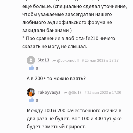
еще больше. (специально сделал уточнение,
чтобы уважаемые завсегдатаи нашего
любимого аудиофильского форума не
закидали бананами )
* Про сравнение в лоб с ta-fe210 ничего
сказать не могу, не слышал.
Std13
@Lokomotiff
25 мая 2023 в 17:27
0
А в 200 что можно взять?
TakoyVasya
@Std13
25 мая 2023 в 17:30
0
Между 100 и 200 качественного скачка в
два раза не будет. Вот 100 и 400 тут уже
будет заметный прирост.