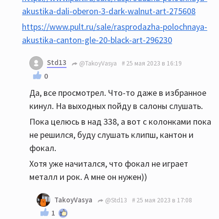
akustika-dali-oberon-3-dark-walnut-art-275608
https://www.pult.ru/sale/rasprodazha-polochnaya-
akustika-canton-gle-20-black-art-296230
Std13
@TakoyVasya
25 мая 2023 в 16:19
0
Да, все просмотрел. Что-то даже в избранное
кинул. На выходных пойду в салоны слушать.
Пока целюсь в над 338, а вот с колонками пока
не решился, буду слушать клипш, кантон и
фокал.
Хотя уже начитался, что фокал не играет
металл и рок. А мне он нужен))
TakoyVasya
@Std13
25 мая 2023 в 17:08
1