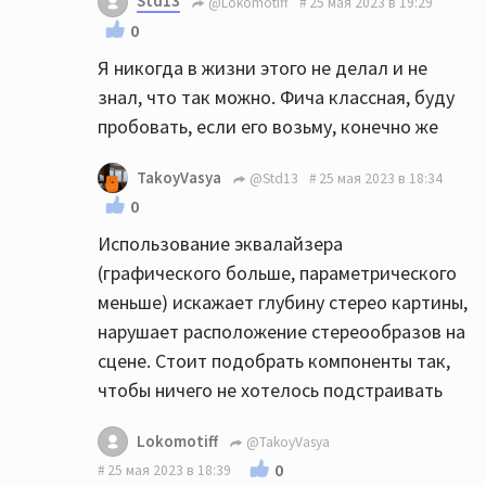
Std13
@Lokomotiff
25 мая 2023 в 19:29
0
Я никогда в жизни этого не делал и не
знал, что так можно. Фича классная, буду
пробовать, если его возьму, конечно же
TakoyVasya
@Std13
25 мая 2023 в 18:34
0
Использование эквалайзера
(графического больше, параметрического
меньше) искажает глубину стерео картины,
нарушает расположение стереообразов на
сцене. Стоит подобрать компоненты так,
чтобы ничего не хотелось подстраивать
Lokomotiff
@TakoyVasya
0
25 мая 2023 в 18:39