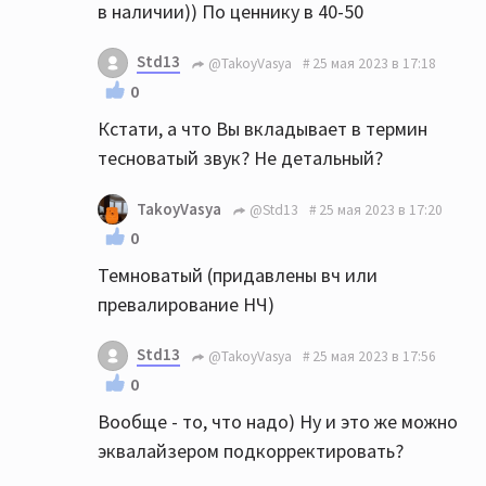
в наличии)) По ценнику в 40-50
Std13
@TakoyVasya
25 мая 2023 в 17:18
0
Кстати, а что Вы вкладывает в термин
тесноватый звук? Не детальный?
TakoyVasya
@Std13
25 мая 2023 в 17:20
0
Темноватый (придавлены вч или
превалирование НЧ)
Std13
@TakoyVasya
25 мая 2023 в 17:56
0
Вообще - то, что надо) Ну и это же можно
эквалайзером подкорректировать?