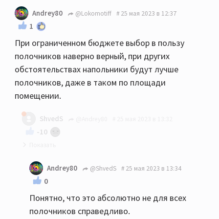
Andrey80
@Lokomotiff
25 мая 2023 в 12:37
1
При ограниченном бюджете выбор в пользу
полочников наверно верный, при других
обстоятельствах напольники будут лучше
полочников, даже в таком по площади
помещении.
ShvedS
@Andrey80
25 мая 2023 в 13:32
-10
Если честно и субъективно, то спорно... У меня
Andrey80
@ShvedS
25 мая 2023 в 13:34
18квм кдп, 610ые полочник умудрились завести
0
помещение, пока муж не доделал подготовку
Понятно, что это абсолютно не для всех
дополнительно, те же 630 или целаны
полочников справедливо.
напольники вообще бы порвали думаю, так что