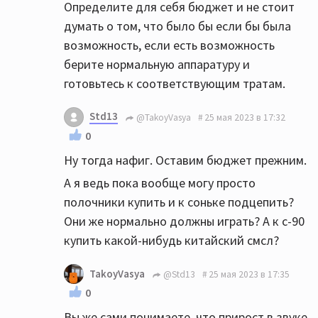
Определите для себя бюджет и не стоит
думать о том, что было бы если бы была
возможность, если есть возможность
берите нормальную аппаратуру и
готовьтесь к соответствующим тратам.
Std13
@TakoyVasya
25 мая 2023 в 17:32
0
Ну тогда нафиг. Оставим бюджет прежним.
А я ведь пока вообще могу просто
полочники купить и к соньке подцепить?
Они же нормально должны играть? А к с-90
купить какой-нибудь китайский смсл?
TakoyVasya
@Std13
25 мая 2023 в 17:35
0
Вы же сами понимаете, что прирост в звуке