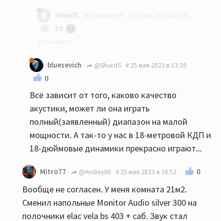
мое имхо: до 20-22 квм никаких напольников...
ShvedS
@Andrey80
25 мая 2023 в 13:35
-10
Так и я Вам ни в коем случае не претензию :)
bluesevich
@ShvedS
25 мая 2023 в 13:39
0
Всё зависит от того, каково качество
акустики, может ли она играть
полный(заявленный) диапазон на малой
мощности. А так-то у нас в 18-метровой КДП и
18-дюймовые динамики прекрасно играют...
0
Mitro77
@Andrey80
25 мая 2023 в 16:52
Вообще не согласен. У меня комната 21м2.
Сменил напольные Monitor Audio silver 300 на
полочники elac vela bs 403 + саб. Звук стал