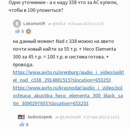
Одно уточнение - а к наду 338 что за АС купили,
чтобы в 100 уложиться?
Lokomotiff
@Std13
25 мая 2023 в 13:10
5
на данный момент Nad c 338 можно на авито
почти новый найти за 55 т.р. + Heco Elementa
300 за 45 т.р. = 100 т.р. и система готова. +
провода.
https://www.avito.ru/orenburg/audio_i_video/usilit
el_nad_c338_2914881515?slocation=653253
https://www.avito.ru/krasnodar/audio_i_video/pol
ochnaya_akustika_heco_elementa_300_black_sa
tin_3090297935?slocation=653253
AudioGopnik
@Lokomotiff
25 мая 2023 в 14:32
0