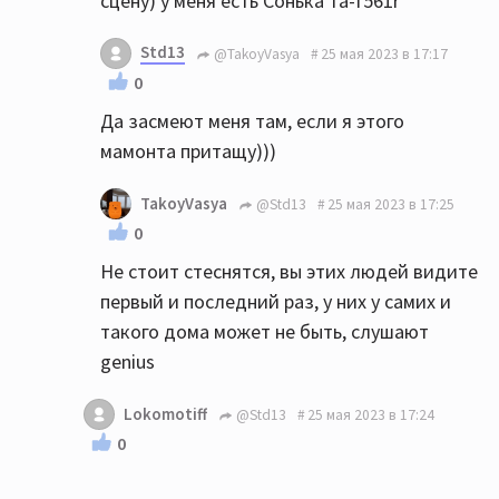
сцену) у меня есть Сонька та-f561r
Std13
@TakoyVasya
25 мая 2023 в 17:17
0
Да засмеют меня там, если я этого
мамонта притащу)))
TakoyVasya
@Std13
25 мая 2023 в 17:25
0
Не стоит стеснятся, вы этих людей видите
первый и последний раз, у них у самих и
такого дома может не быть, слушают
genius
Lokomotiff
@Std13
25 мая 2023 в 17:24
0