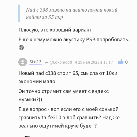
Nad c 338 можно на авито почти новый
найти за 55 т.р
Плюсую, это хороший вариант!
Ещё к нему можно акустику PSB попробовать..
😁
Std13
0
@Lokomotiff
25 мая 2023 в 16:17
Новый nad c338 стоит 65, смысла от 10ки
экономии мало.
Он точно стримит сам умеет с яндекс
музыки?))
Еще вопрос - вот если его с моей сонькой
сравнить ta-fe210 в лоб сравнить? Над же
реально ощутимей круче будет?