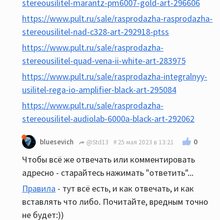
stereousilitel-marantz-pm6007-gold-art-296606
https://www.pult.ru/sale/rasprodazha-rasprodazha-
stereousilitel-nad-c328-art-292918-ptss
https://www.pult.ru/sale/rasprodazha-
stereousilitel-quad-vena-ii-white-art-283975
https://www.pult.ru/sale/rasprodazha-integralnyy-
usilitel-rega-io-amplifier-black-art-295084
https://www.pult.ru/sale/rasprodazha-
stereousilitel-audiolab-6000a-black-art-292062
0
bluesevich
@Std13
25 мая 2023 в 13:21
Чтобы всё же отвечать или комментировать
адресно - старайтесь нажимать "ответить"...
Правила
- тут всё есть, и как отвечать, и как
вставлять что либо. Почитайте, вредным точно
не будет:))