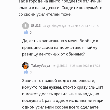
вас в городе на авито продаётся отличный
елак и в ваши деньги. Сходите послушайте
со своим усилителем тоже.
Std13
@TakoyVasya
25 мая 2023 в 17:15
0
Да, есть в записанных у меня. Вообще в
принципе своем на моем этапе я пойму
разницу ленточных от обычных?
TakoyVasya
@Std13
25 мая 2023 в 17:23
0
Зависит от вашей подготовленности,
кому-то годы нужны, кто-то сразу слышит
и может делать правильные выводы, но
послушав 1 раз в одном исполнении и при
одном усилении скорее всего сделаете