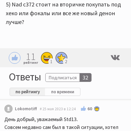
5) Nad c372 стоит на вторичке покупать под
хеко или фокалы или все же новый денон
лучше?
11
1
2
рейтинг
Ответы
32
Подписаться
по рейтингу
по времени
60
Lokomotiff
25 мая 2023 в 12:24
День добрый, уважаемый Std13.
Совсем недавно сам был в такой ситуации, хотел