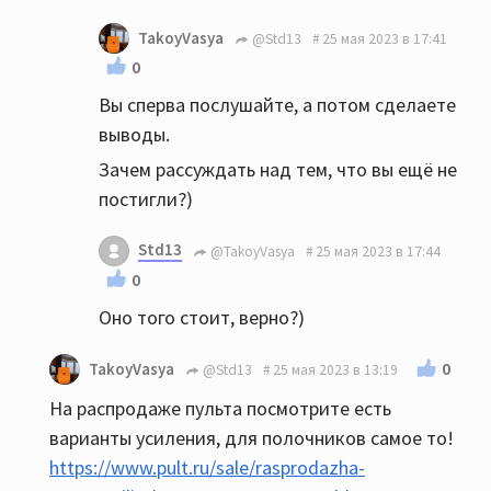
TakoyVasya
@Std13
25 мая 2023 в 17:41
0
Вы сперва послушайте, а потом сделаете
выводы.
Зачем рассуждать над тем, что вы ещё не
постигли?)
Std13
@TakoyVasya
25 мая 2023 в 17:44
0
Оно того стоит, верно?)
0
TakoyVasya
@Std13
25 мая 2023 в 13:19
На распродаже пульта посмотрите есть
варианты усиления, для полочников самое то!
https://www.pult.ru/sale/rasprodazha-