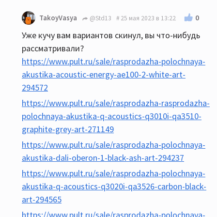
0
TakoyVasya
@Std13
25 мая 2023 в 13:22
Уже кучу вам вариантов скинул, вы что-нибудь
рассматривали?
https://www.pult.ru/sale/rasprodazha-polochnaya-
akustika-acoustic-energy-ae100-2-white-art-
294572
https://www.pult.ru/sale/rasprodazha-rasprodazha-
polochnaya-akustika-q-acoustics-q3010i-qa3510-
graphite-grey-art-271149
https://www.pult.ru/sale/rasprodazha-polochnaya-
akustika-dali-oberon-1-black-ash-art-294237
https://www.pult.ru/sale/rasprodazha-polochnaya-
akustika-q-acoustics-q3020i-qa3526-carbon-black-
art-294565
https://www.pult.ru/sale/rasprodazha-polochnaya-