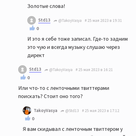
Золотые слова!
Std13
@TakoyVasya
25 мая 2023 в 19:31
0
И это я себе тоже записал. Где-то задним
это чую и всегда музыку слушаю через
директ
Std13
@TakoyVasya
25 мая 2023 в 16:21
0
Или что-то с ленточными твиттерами
поискать? Стоит оно того?
TakoyVasya
@Std13
25 мая 2023 в 17:12
0
Я вам скидывал с ленточным твиттером у