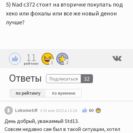
5) Nad c372 стоит на вторичке покупать под
хеко или фокалы или все же новый денон
лучше?
11
1
2
рейтинг
Ответы
32
Подписаться
по рейтингу
по времени
60
Lokomotiff
25 мая 2023 в 12:24
День добрый, уважаемый Std13.
Совсем недавно сам был в такой ситуации, хотел