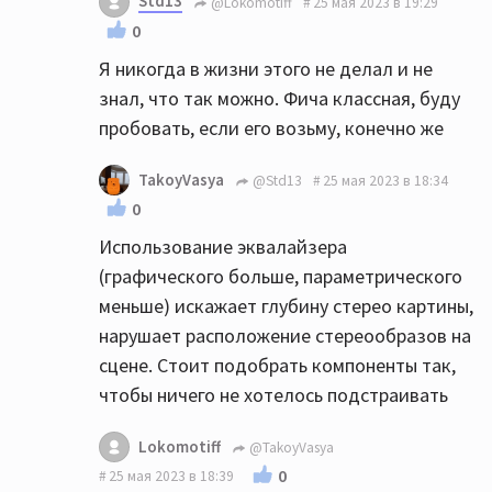
Std13
@Lokomotiff
25 мая 2023 в 19:29
0
Я никогда в жизни этого не делал и не
знал, что так можно. Фича классная, буду
пробовать, если его возьму, конечно же
TakoyVasya
@Std13
25 мая 2023 в 18:34
0
Использование эквалайзера
(графического больше, параметрического
меньше) искажает глубину стерео картины,
нарушает расположение стереообразов на
сцене. Стоит подобрать компоненты так,
чтобы ничего не хотелось подстраивать
Lokomotiff
@TakoyVasya
0
25 мая 2023 в 18:39