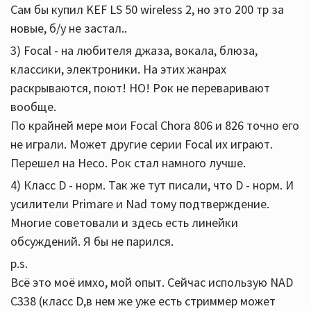
Сам бы купил KEF LS 50 wireless 2, но это 200 тр за
новые, б/у не застал..
3) Focal - на любителя джаза, вокала, блюза,
классики, электроники. На этих жанрах
раскрываются, поют! НО! Рок не переваривают
вообще.
По крайней мере мои Focal Chora 806 и 826 точно его
не играли. Может другие серии Focal их играют.
Перешел на Heco. Рок стал намного лучше.
4) Класс D - норм. Так же тут писали, что D - норм. И
усилители Primare и Nad тому подтверждение.
Многие советовали и здесь есть линейки
обсуждений. Я бы не парился.
p.s.
Всё это моё имхо, мой опыт. Сейчас использую NAD
C338 (класс D,в нем же уже есть стриммер может