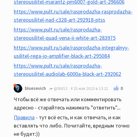
stereousilitel-marantz-pm6007-gold-art-296606
https://www.pult.ru/sale/rasprodazha-rasprodazha-
stereousilitel-nad-c328-art-292918-ptss
https://www.pult.ru/sale/rasprodazha-
stereousilitel-quad-vena-ii-white-art-283975
https://www.pult.ru/sale/rasprodazha-integralnyy-
usilitel-rega-io-amplifier-black-art-295084
https://www.pult.ru/sale/rasprodazha-
stereousilitel-audiolab-6000a-black-art-292062
0
bluesevich
@Std13
25 мая 2023 в 13:21
Чтобы всё же отвечать или комментировать
адресно - старайтесь нажимать "ответить"...
Правила
- тут всё есть, и как отвечать, и как
вставлять что либо. Почитайте, вредным точно
не будет:))