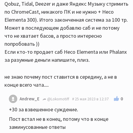
Qobuz, Tidal, Deezer и даже Яндекс Музыку стримить
по ChromeCast, никакого ПК и не нужно + Heco
Elementa 300). Итого законченная система за 100 тр.
Может в последующем добавлю саб и не потому
что не хватает басов, а просто интересно
попробовать ))
Если кто-то продает саб Heco Elementa или Phalanx
за разумные деньги напишите, плиз.
не знаю почему пост ставится в середину, а не в
конце всего чата....
0
Andrew_E
@Lokomotiff
25 мая 2023 в 12:37
+30 за взвешенное суждение.
Пост встал не в конец, потому что в конце
заминусованные ответы