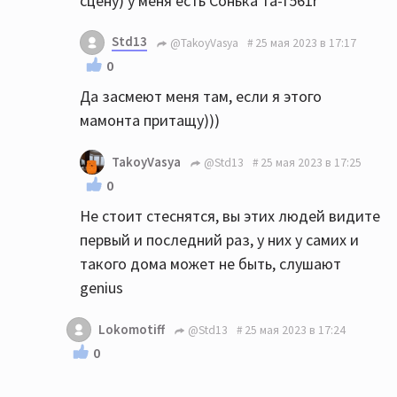
сцену) у меня есть Сонька та-f561r
Std13
@TakoyVasya
25 мая 2023 в 17:17
0
Да засмеют меня там, если я этого
мамонта притащу)))
TakoyVasya
@Std13
25 мая 2023 в 17:25
0
Не стоит стеснятся, вы этих людей видите
первый и последний раз, у них у самих и
такого дома может не быть, слушают
genius
Lokomotiff
@Std13
25 мая 2023 в 17:24
0