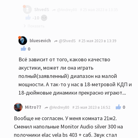
мое имхо: до 20-22 квм никаких напольников...
ShvedS
@Andrey80
25 мая 2023 в 13:35
-10
Так и я Вам ни в коем случае не претензию :)
bluesevich
@ShvedS
25 мая 2023 в 13:39
0
Всё зависит от того, каково качество
акустики, может ли она играть
полный(заявленный) диапазон на малой
мощности. А так-то у нас в 18-метровой КДП и
18-дюймовые динамики прекрасно играют...
0
Mitro77
@Andrey80
25 мая 2023 в 16:52
Вообще не согласен. У меня комната 21м2.
Сменил напольные Monitor Audio silver 300 на
полочники elac vela bs 403 + саб. Звук стал