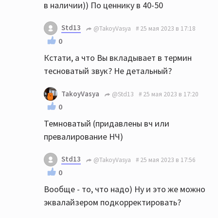
в наличии)) По ценнику в 40-50
Std13
@TakoyVasya
25 мая 2023 в 17:18
0
Кстати, а что Вы вкладывает в термин
тесноватый звук? Не детальный?
TakoyVasya
@Std13
25 мая 2023 в 17:20
0
Темноватый (придавлены вч или
превалирование НЧ)
Std13
@TakoyVasya
25 мая 2023 в 17:56
0
Вообще - то, что надо) Ну и это же можно
эквалайзером подкорректировать?