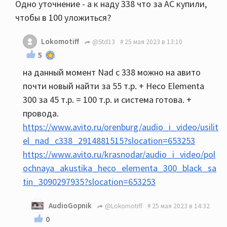
Одно уточнение - а к наду 338 что за АС купили,
чтобы в 100 уложиться?
Lokomotiff
@Std13
25 мая 2023 в 13:10
5
на данный момент Nad c 338 можно на авито
почти новый найти за 55 т.р. + Heco Elementa
300 за 45 т.р. = 100 т.р. и система готова. +
провода.
https://www.avito.ru/orenburg/audio_i_video/usilit
el_nad_c338_2914881515?slocation=653253
https://www.avito.ru/krasnodar/audio_i_video/pol
ochnaya_akustika_heco_elementa_300_black_sa
tin_3090297935?slocation=653253
AudioGopnik
@Lokomotiff
25 мая 2023 в 14:32
0