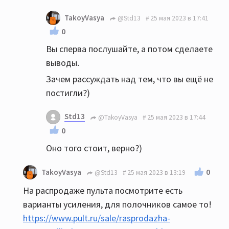
TakoyVasya
@Std13
25 мая 2023 в 17:41
0
Вы сперва послушайте, а потом сделаете
выводы.
Зачем рассуждать над тем, что вы ещё не
постигли?)
Std13
@TakoyVasya
25 мая 2023 в 17:44
0
Оно того стоит, верно?)
0
TakoyVasya
@Std13
25 мая 2023 в 13:19
На распродаже пульта посмотрите есть
варианты усиления, для полочников самое то!
https://www.pult.ru/sale/rasprodazha-