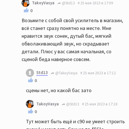
TakoyVasya
@Std13
25 мая 2023 в 17:09
0
Возьмите с собой свой усилитель в магазин,
всё станет сразу понятно на месте. Мне
нравится звук сонек, дутый бас, мягкий
обволакивающий звук, но скрадывает
детали. Плюс у вас самая начальная, со
сценой беда наверное совсем.
Std13
@TakoyVasya
25 мая 2023 в 17:12
0
сцены нет, но какой бас зато
TakoyVasya
@Std13
25 мая 2023 в 17:18
0
Тут может быть ещё и с90 не умеет строить