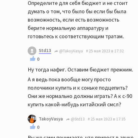
Определите для себя бюджет и не стоит
думать о том, что было бы если бы была
возможность, если есть возможность
берите нормальную аппаратуру и
готовьтесь к соответствующим тратам.
Std13
@TakoyVasya
25 мая 2023 в 17:32
0
Ну тогда нафиг. Оставим бюджет прежним.
А я ведь пока вообще могу просто
полочники купить и к соньке подцепить?
Они же нормально должны играть? А к с-90
купить какой-нибудь китайский смсл?
TakoyVasya
@Std13
25 мая 2023 в 17:35
0
Вы же сами понимаете, что прирост в звуке