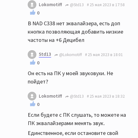
Lokomotiff
@Std13
25 мая 2023 в 17:58
0
В NAD C338 нет эквалайзера, есть доп
кнопка позволяющая добавить низкие
частоты на +6 Децибел
Std13
@Lokomotiff
25 мая 2023 в 18:01
0
Он есть на ПК у моей звуковухи. Не
пойдет?
Lokomotiff
@Std13
25 мая 2023 в 18:32
0
Если будете с ПК слушать, то можете на
ПК эквалайзерами менять звук.
Единственное, если остановите свой