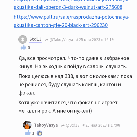
akustika-dali-oberon-3-dark-walnut-art-275608
https://www.pult.ru/sale/rasprodazha-polochnaya-
akustika-canton-gle-20-black-art-296230
Std13
@TakoyVasya
25 мая 2023 в 16:19
0
Да, все просмотрел. Что-то даже в избранное
кинул. На выходных пойду в салоны слушать.
Пока целюсь в над 338, а вот с колонками пока
не решился, буду слушать клипш, кантон и
фокал.
Хотя уже начитался, что фокал не играет
металл и рок. А мне он нужен))
TakoyVasya
@Std13
25 мая 2023 в 17:08
1