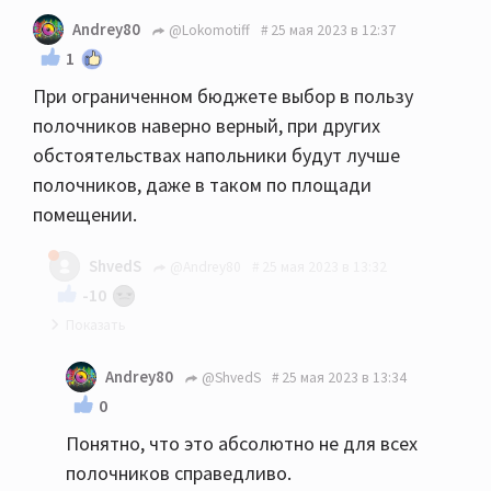
Andrey80
@Lokomotiff
25 мая 2023 в 12:37
1
При ограниченном бюджете выбор в пользу
полочников наверно верный, при других
обстоятельствах напольники будут лучше
полочников, даже в таком по площади
помещении.
ShvedS
@Andrey80
25 мая 2023 в 13:32
-10
Если честно и субъективно, то спорно... У меня
Andrey80
@ShvedS
25 мая 2023 в 13:34
18квм кдп, 610ые полочник умудрились завести
0
помещение, пока муж не доделал подготовку
Понятно, что это абсолютно не для всех
дополнительно, те же 630 или целаны
полочников справедливо.
напольники вообще бы порвали думаю, так что