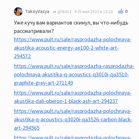
0
TakoyVasya
@Std13
25 мая 2023 в 13:22
Уже кучу вам вариантов скинул, вы что-нибудь
рассматривали?
https://www.pult.ru/sale/rasprodazha-polochnaya-
akustika-acoustic-energy-ae100-2-white-art-
294572
https://www.pult.ru/sale/rasprodazha-rasprodazha-
polochnaya-akustika-q-acoustics-q3010i-qa3510-
graphite-grey-art-271149
https://www.pult.ru/sale/rasprodazha-polochnaya-
akustika-dali-oberon-1-black-ash-art-294237
https://www.pult.ru/sale/rasprodazha-polochnaya-
akustika-q-acoustics-q3020i-qa3526-carbon-black-
art-294565
https://www.pult.ru/sale/rasprodazha-polochnaya-