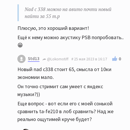
Nad c 338 можно на авито почти новый
найти за 55 т.р
Плюсую, это хороший вариант!
Ещё к нему можно акустику PSB попробовать..
😁
Std13
0
@Lokomotiff
25 мая 2023 в 16:17
Новый nad c338 стоит 65, смысла от 10ки
экономии мало.
Он точно стримит сам умеет с яндекс
музыки?))
Еще вопрос - вот если его с моей сонькой
сравнить ta-fe210 в лоб сравнить? Над же
реально ощутимей круче будет?