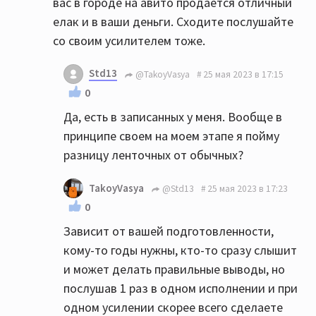
вас в городе на авито продаётся отличный
елак и в ваши деньги. Сходите послушайте
со своим усилителем тоже.
Std13
@TakoyVasya
25 мая 2023 в 17:15
0
Да, есть в записанных у меня. Вообще в
принципе своем на моем этапе я пойму
разницу ленточных от обычных?
TakoyVasya
@Std13
25 мая 2023 в 17:23
0
Зависит от вашей подготовленности,
кому-то годы нужны, кто-то сразу слышит
и может делать правильные выводы, но
послушав 1 раз в одном исполнении и при
одном усилении скорее всего сделаете