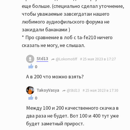
еще больше. (специально сделал уточнение,
чтобы уважаемые завсегдатаи нашего
любимого аудиофильского форума не
закидали бананами )
* Про сравнение в лоб с ta-fe210 ничего
сказать не могу, не слышал.
Std13
@Lokomotiff
25 мая 2023 в 17:27
0
А в 200 что можно взять?
TakoyVasya
@Std13
25 мая 2023 в 17:30
0
Между 100 и 200 качественного скачка в
два раза не будет. Вот 100 и 400 тут уже
будет заметный прирост.