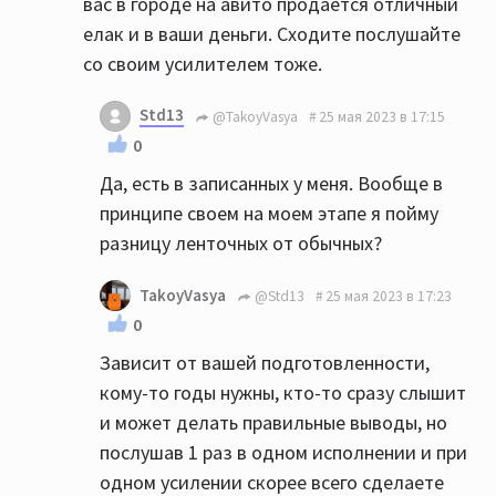
вас в городе на авито продаётся отличный
елак и в ваши деньги. Сходите послушайте
со своим усилителем тоже.
Std13
@TakoyVasya
25 мая 2023 в 17:15
0
Да, есть в записанных у меня. Вообще в
принципе своем на моем этапе я пойму
разницу ленточных от обычных?
TakoyVasya
@Std13
25 мая 2023 в 17:23
0
Зависит от вашей подготовленности,
кому-то годы нужны, кто-то сразу слышит
и может делать правильные выводы, но
послушав 1 раз в одном исполнении и при
одном усилении скорее всего сделаете