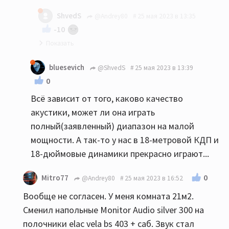
мое имхо: до 20-22 квм никаких напольников...
ShvedS
@Andrey80
25 мая 2023 в 13:35
-10
Так и я Вам ни в коем случае не претензию :)
bluesevich
@ShvedS
25 мая 2023 в 13:39
0
Всё зависит от того, каково качество
акустики, может ли она играть
полный(заявленный) диапазон на малой
мощности. А так-то у нас в 18-метровой КДП и
18-дюймовые динамики прекрасно играют...
0
Mitro77
@Andrey80
25 мая 2023 в 16:52
Вообще не согласен. У меня комната 21м2.
Сменил напольные Monitor Audio silver 300 на
полочники elac vela bs 403 + саб. Звук стал