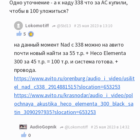
Одно уточнение - а к наду 338 что за АС купили,
чтобы в 100 уложиться?
Lokomotiff
@Std13
25 мая 2023 в 13:10
5
на данный момент Nad c 338 можно на авито
почти новый найти за 55 т.р. + Heco Elementa
300 за 45 т.р. = 100 т.р. и система готова. +
провода.
https://www.avito.ru/orenburg/audio_i_video/usilit
el_nad_c338_2914881515?slocation=653253
https://www.avito.ru/krasnodar/audio_i_video/pol
ochnaya_akustika_heco_elementa_300_black_sa
tin_3090297935?slocation=653253
AudioGopnik
@Lokomotiff
25 мая 2023 в 14:32
0