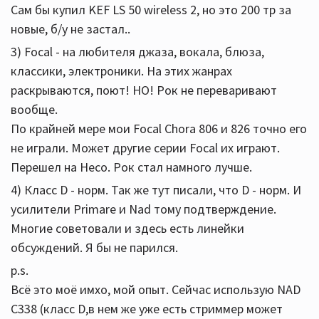
Сам бы купил KEF LS 50 wireless 2, но это 200 тр за
новые, б/у не застал..
3) Focal - на любителя джаза, вокала, блюза,
классики, электроники. На этих жанрах
раскрываются, поют! НО! Рок не переваривают
вообще.
По крайней мере мои Focal Chora 806 и 826 точно его
не играли. Может другие серии Focal их играют.
Перешел на Heco. Рок стал намного лучше.
4) Класс D - норм. Так же тут писали, что D - норм. И
усилители Primare и Nad тому подтверждение.
Многие советовали и здесь есть линейки
обсуждений. Я бы не парился.
p.s.
Всё это моё имхо, мой опыт. Сейчас использую NAD
C338 (класс D,в нем же уже есть стриммер может