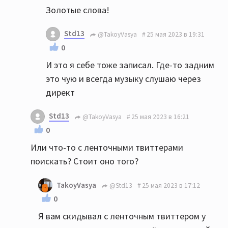
Золотые слова!
Std13
@TakoyVasya
25 мая 2023 в 19:31
0
И это я себе тоже записал. Где-то задним
это чую и всегда музыку слушаю через
директ
Std13
@TakoyVasya
25 мая 2023 в 16:21
0
Или что-то с ленточными твиттерами
поискать? Стоит оно того?
TakoyVasya
@Std13
25 мая 2023 в 17:12
0
Я вам скидывал с ленточным твиттером у