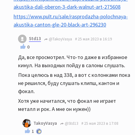
akustika-dali-oberon-3-dark-walnut-art-275608
https://www.pult.ru/sale/rasprodazha-polochnaya-
akustika-canton-gle-20-black-art-296230
Std13
@TakoyVasya
25 мая 2023 в 16:19
0
Да, все просмотрел. Что-то даже в избранное
кинул. На выходных пойду в салоны слушать.
Пока целюсь в над 338, а вот с колонками пока
не решился, буду слушать клипш, кантон и
фокал.
Хотя уже начитался, что фокал не играет
металл и рок. А мне он нужен))
TakoyVasya
@Std13
25 мая 2023 в 17:08
1