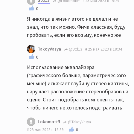
Std13
@Lokomotiff
25 мая 2023 в 19:29
0
Я никогда в жизни этого не делал и не
знал, что так можно. Фича классная, буду
пробовать, если его возьму, конечно же
TakoyVasya
@Std13
25 мая 2023 в 18:34
0
Использование эквалайзера
(графического больше, параметрического
меньше) искажает глубину стерео картины,
нарушает расположение стереообразов на
сцене. Стоит подобрать компоненты так,
чтобы ничего не хотелось подстраивать
Lokomotiff
@TakoyVasya
0
25 мая 2023 в 18:39