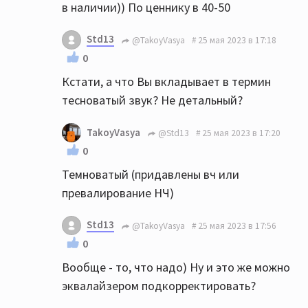
в наличии)) По ценнику в 40-50
Std13
@TakoyVasya
25 мая 2023 в 17:18
0
Кстати, а что Вы вкладывает в термин
тесноватый звук? Не детальный?
TakoyVasya
@Std13
25 мая 2023 в 17:20
0
Темноватый (придавлены вч или
превалирование НЧ)
Std13
@TakoyVasya
25 мая 2023 в 17:56
0
Вообще - то, что надо) Ну и это же можно
эквалайзером подкорректировать?