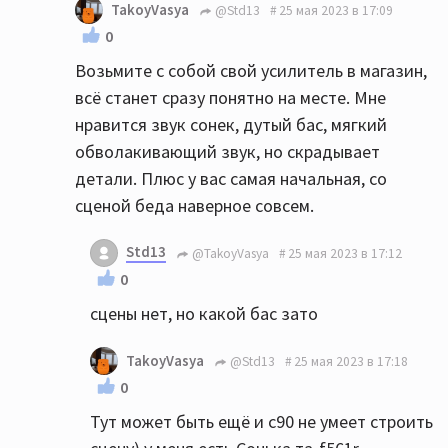
TakoyVasya
@Std13
25 мая 2023 в 17:09
0
Возьмите с собой свой усилитель в магазин,
всё станет сразу понятно на месте. Мне
нравится звук сонек, дутый бас, мягкий
обволакивающий звук, но скрадывает
детали. Плюс у вас самая начальная, со
сценой беда наверное совсем.
Std13
@TakoyVasya
25 мая 2023 в 17:12
0
сцены нет, но какой бас зато
TakoyVasya
@Std13
25 мая 2023 в 17:18
0
Тут может быть ещё и с90 не умеет строить