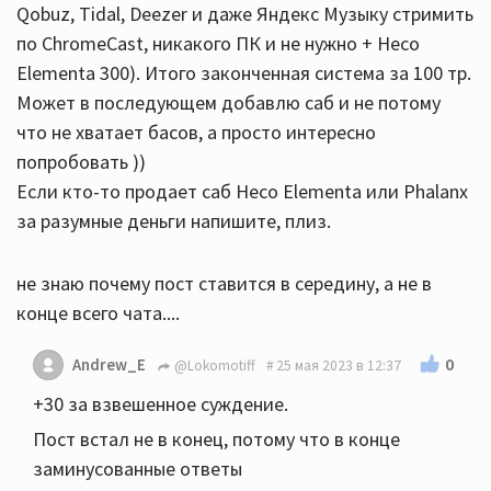
Qobuz, Tidal, Deezer и даже Яндекс Музыку стримить
по ChromeCast, никакого ПК и не нужно + Heco
Elementa 300). Итого законченная система за 100 тр.
Может в последующем добавлю саб и не потому
что не хватает басов, а просто интересно
попробовать ))
Если кто-то продает саб Heco Elementa или Phalanx
за разумные деньги напишите, плиз.
не знаю почему пост ставится в середину, а не в
конце всего чата....
0
Andrew_E
@Lokomotiff
25 мая 2023 в 12:37
+30 за взвешенное суждение.
Пост встал не в конец, потому что в конце
заминусованные ответы