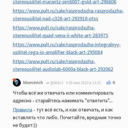
stereousilitel-marantz-pm6007-gold-art-296606
https://www.pult.ru/sale/rasprodazha-rasprodazha-
stereousilitel-nad-c328-art-292918-ptss
https://www.pult.ru/sale/rasprodazha-
stereousilitel-quad-vena-ii-white-art-283975
https://www.pult.ru/sale/rasprodazha-integralnyy-
usilitel-rega-io-amplifier-black-art-295084
https://www.pult.ru/sale/rasprodazha-
stereousilitel-audiolab-6000a-black-art-292062
0
bluesevich
@Std13
25 мая 2023 в 13:21
Чтобы всё же отвечать или комментировать
адресно - старайтесь нажимать "ответить"...
Правила
- тут всё есть, и как отвечать, и как
вставлять что либо. Почитайте, вредным точно
не будет:))