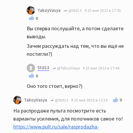
TakoyVasya
@Std13
25 мая 2023 в 17:41
0
Вы сперва послушайте, а потом сделаете
выводы.
Зачем рассуждать над тем, что вы ещё не
постигли?)
Std13
@TakoyVasya
25 мая 2023 в 17:44
0
Оно того стоит, верно?)
0
TakoyVasya
@Std13
25 мая 2023 в 13:19
На распродаже пульта посмотрите есть
варианты усиления, для полочников самое то!
https://www.pult.ru/sale/rasprodazha-