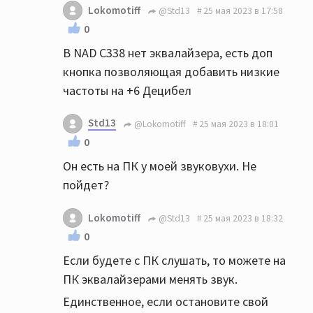
Lokomotiff
@Std13
25 мая 2023 в 17:58
0
В NAD C338 нет эквалайзера, есть доп
кнопка позволяющая добавить низкие
частоты на +6 Децибел
Std13
@Lokomotiff
25 мая 2023 в 18:01
0
Он есть на ПК у моей звуковухи. Не
пойдет?
Lokomotiff
@Std13
25 мая 2023 в 18:32
0
Если будете с ПК слушать, то можете на
ПК эквалайзерами менять звук.
Единственное, если остановите свой