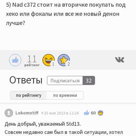
5) Nad c372 стоит на вторичке покупать под
хеко или фокалы или все же новый денон
лучше?
11
1
2
рейтинг
Ответы
32
Подписаться
по рейтингу
по времени
60
Lokomotiff
25 мая 2023 в 12:24
День добрый, уважаемый Std13.
Совсем недавно сам был в такой ситуации, хотел