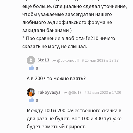
еще больше. (специально сделал уточнение,
чтобы уважаемые завсегдатаи нашего
любимого аудиофильского форума не
закидали бананами )
* Про сравнение в лоб с ta-fe210 ничего
сказать не могу, не слышал.
Std13
@Lokomotiff
25 мая 2023 в 17:27
0
А в 200 что можно взять?
TakoyVasya
@Std13
25 мая 2023 в 17:30
0
Между 100 и 200 качественного скачка в
два раза не будет. Вот 100 и 400 тут уже
будет заметный прирост.