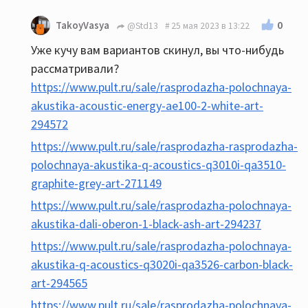
0
TakoyVasya
@Std13
25 мая 2023 в 13:22
Уже кучу вам вариантов скинул, вы что-нибудь
рассматривали?
https://www.pult.ru/sale/rasprodazha-polochnaya-
akustika-acoustic-energy-ae100-2-white-art-
294572
https://www.pult.ru/sale/rasprodazha-rasprodazha-
polochnaya-akustika-q-acoustics-q3010i-qa3510-
graphite-grey-art-271149
https://www.pult.ru/sale/rasprodazha-polochnaya-
akustika-dali-oberon-1-black-ash-art-294237
https://www.pult.ru/sale/rasprodazha-polochnaya-
akustika-q-acoustics-q3020i-qa3526-carbon-black-
art-294565
https://www.pult.ru/sale/rasprodazha-polochnaya-