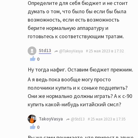
Определите для себя бюджет и не стоит
думать о том, что было бы если бы была
возможность, если есть возможность
берите нормальную аппаратуру и
готовьтесь к соответствующим тратам.
Std13
@TakoyVasya
25 мая 2023 в 17:32
0
Ну тогда нафиг. Оставим бюджет прежним.
А я ведь пока вообще могу просто
полочники купить и к соньке подцепить?
Они же нормально должны играть? А к с-90
купить какой-нибудь китайский смсл?
TakoyVasya
@Std13
25 мая 2023 в 17:35
0
Вы же сами понимаете, что прирост в звуке