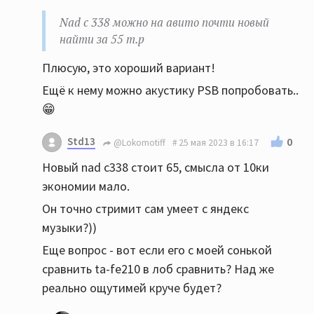
Nad c 338 можно на авито почти новый
найти за 55 т.р
Плюсую, это хороший вариант!
Ещё к нему можно акустику PSB попробовать..
😁
Std13
0
@Lokomotiff
25 мая 2023 в 16:17
Новый nad c338 стоит 65, смысла от 10ки
экономии мало.
Он точно стримит сам умеет с яндекс
музыки?))
Еще вопрос - вот если его с моей сонькой
сравнить ta-fe210 в лоб сравнить? Над же
реально ощутимей круче будет?