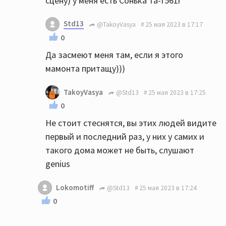
сцену) у меня есть Сонька та-f561r
Std13
@TakoyVasya
25 мая 2023 в 17:17
0
Да засмеют меня там, если я этого
мамонта притащу)))
TakoyVasya
@Std13
25 мая 2023 в 17:25
0
Не стоит стеснятся, вы этих людей видите
первый и последний раз, у них у самих и
такого дома может не быть, слушают
genius
Lokomotiff
@Std13
25 мая 2023 в 17:24
0