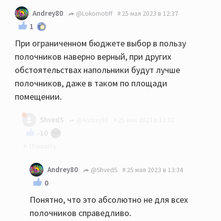
Andrey80
@Lokomotiff
25 мая 2023 в 12:37
1
При ограниченном бюджете выбор в пользу
полочников наверно верный, при других
обстоятельствах напольники будут лучше
полочников, даже в таком по площади
помещении.
ShvedS
@Andrey80
25 мая 2023 в 13:32
-10
Если честно и субъективно, то спорно... У меня
Andrey80
@ShvedS
25 мая 2023 в 13:34
18квм кдп, 610ые полочник умудрились завести
0
помещение, пока муж не доделал подготовку
Понятно, что это абсолютно не для всех
дополнительно, те же 630 или целаны
полочников справедливо.
напольники вообще бы порвали думаю, так что