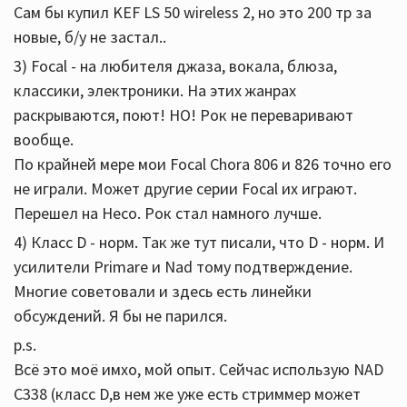
Сам бы купил KEF LS 50 wireless 2, но это 200 тр за
новые, б/у не застал..
3) Focal - на любителя джаза, вокала, блюза,
классики, электроники. На этих жанрах
раскрываются, поют! НО! Рок не переваривают
вообще.
По крайней мере мои Focal Chora 806 и 826 точно его
не играли. Может другие серии Focal их играют.
Перешел на Heco. Рок стал намного лучше.
4) Класс D - норм. Так же тут писали, что D - норм. И
усилители Primare и Nad тому подтверждение.
Многие советовали и здесь есть линейки
обсуждений. Я бы не парился.
p.s.
Всё это моё имхо, мой опыт. Сейчас использую NAD
C338 (класс D,в нем же уже есть стриммер может