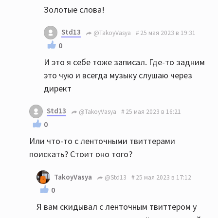
Золотые слова!
Std13
@TakoyVasya
25 мая 2023 в 19:31
0
И это я себе тоже записал. Где-то задним
это чую и всегда музыку слушаю через
директ
Std13
@TakoyVasya
25 мая 2023 в 16:21
0
Или что-то с ленточными твиттерами
поискать? Стоит оно того?
TakoyVasya
@Std13
25 мая 2023 в 17:12
0
Я вам скидывал с ленточным твиттером у