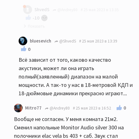
мое имхо: до 20-22 квм никаких напольников...
ShvedS
@Andrey80
25 мая 2023 в 13:35
-10
Так и я Вам ни в коем случае не претензию :)
bluesevich
@ShvedS
25 мая 2023 в 13:39
0
Всё зависит от того, каково качество
акустики, может ли она играть
полный(заявленный) диапазон на малой
мощности. А так-то у нас в 18-метровой КДП и
18-дюймовые динамики прекрасно играют...
0
Mitro77
@Andrey80
25 мая 2023 в 16:52
Вообще не согласен. У меня комната 21м2.
Сменил напольные Monitor Audio silver 300 на
полочники elac vela bs 403 + саб. Звук стал