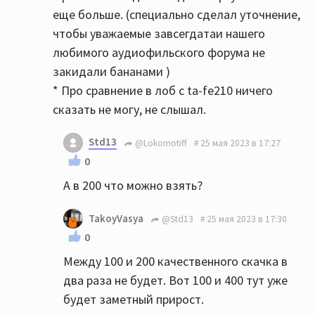
еще больше. (специально сделал уточнение,
чтобы уважаемые завсегдатаи нашего
любимого аудиофильского форума не
закидали бананами )
* Про сравнение в лоб с ta-fe210 ничего
сказать не могу, не слышал.
Std13
@Lokomotiff
25 мая 2023 в 17:27
0
А в 200 что можно взять?
TakoyVasya
@Std13
25 мая 2023 в 17:30
0
Между 100 и 200 качественного скачка в
два раза не будет. Вот 100 и 400 тут уже
будет заметный прирост.