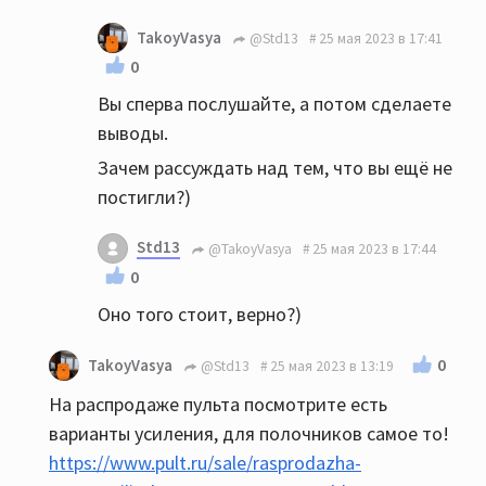
TakoyVasya
@Std13
25 мая 2023 в 17:41
0
Вы сперва послушайте, а потом сделаете
выводы.
Зачем рассуждать над тем, что вы ещё не
постигли?)
Std13
@TakoyVasya
25 мая 2023 в 17:44
0
Оно того стоит, верно?)
0
TakoyVasya
@Std13
25 мая 2023 в 13:19
На распродаже пульта посмотрите есть
варианты усиления, для полочников самое то!
https://www.pult.ru/sale/rasprodazha-