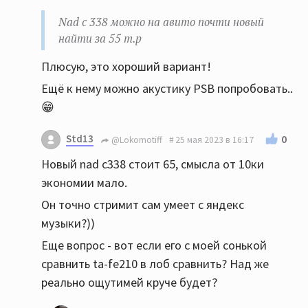
Nad c 338 можно на авито почти новый
найти за 55 т.р
Плюсую, это хороший вариант!
Ещё к нему можно акустику PSB попробовать..
😁
Std13
0
@Lokomotiff
25 мая 2023 в 16:17
Новый nad c338 стоит 65, смысла от 10ки
экономии мало.
Он точно стримит сам умеет с яндекс
музыки?))
Еще вопрос - вот если его с моей сонькой
сравнить ta-fe210 в лоб сравнить? Над же
реально ощутимей круче будет?