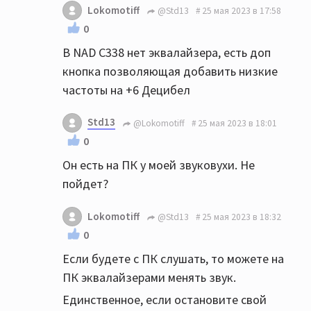
Lokomotiff
@Std13
25 мая 2023 в 17:58
0
В NAD C338 нет эквалайзера, есть доп
кнопка позволяющая добавить низкие
частоты на +6 Децибел
Std13
@Lokomotiff
25 мая 2023 в 18:01
0
Он есть на ПК у моей звуковухи. Не
пойдет?
Lokomotiff
@Std13
25 мая 2023 в 18:32
0
Если будете с ПК слушать, то можете на
ПК эквалайзерами менять звук.
Единственное, если остановите свой