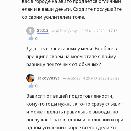
вас в городе на авито продаётся отличный
елак и в ваши деньги. Сходите послушайте
со своим усилителем тоже.
Std13
@TakoyVasya
25 мая 2023 в 17:15
0
Да, есть в записанных у меня. Вообще в
принципе своем на моем этапе я пойму
разницу ленточных от обычных?
TakoyVasya
@Std13
25 мая 2023 в 17:23
0
Зависит от вашей подготовленности,
кому-то годы нужны, кто-то сразу слышит
и может делать правильные выводы, но
послушав 1 раз в одном исполнении и при
одном усилении скорее всего сделаете