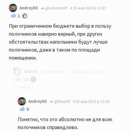
Andrey80
@Lokomotiff
25 мая 2023 в 12:37
1
При ограниченном бюджете выбор в пользу
полочников наверно верный, при других
обстоятельствах напольники будут лучше
полочников, даже в таком по площади
помещении.
ShvedS
@Andrey80
25 мая 2023 в 13:32
-10
Если честно и субъективно, то спорно... У меня
Andrey80
@ShvedS
25 мая 2023 в 13:34
18квм кдп, 610ые полочник умудрились завести
0
помещение, пока муж не доделал подготовку
Понятно, что это абсолютно не для всех
дополнительно, те же 630 или целаны
полочников справедливо.
напольники вообще бы порвали думаю, так что