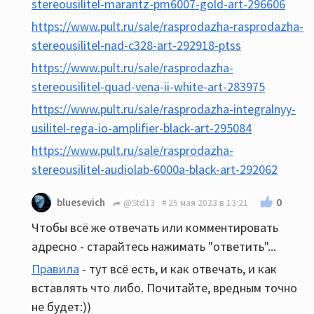
stereousilitel-marantz-pm6007-gold-art-296606
https://www.pult.ru/sale/rasprodazha-rasprodazha-
stereousilitel-nad-c328-art-292918-ptss
https://www.pult.ru/sale/rasprodazha-
stereousilitel-quad-vena-ii-white-art-283975
https://www.pult.ru/sale/rasprodazha-integralnyy-
usilitel-rega-io-amplifier-black-art-295084
https://www.pult.ru/sale/rasprodazha-
stereousilitel-audiolab-6000a-black-art-292062
0
bluesevich
@Std13
25 мая 2023 в 13:21
Чтобы всё же отвечать или комментировать
адресно - старайтесь нажимать "ответить"...
Правила
- тут всё есть, и как отвечать, и как
вставлять что либо. Почитайте, вредным точно
не будет:))