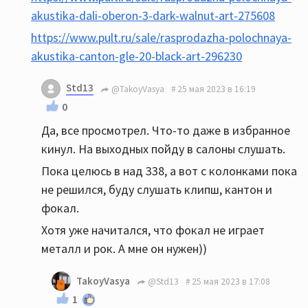
akustika-dali-oberon-3-dark-walnut-art-275608
https://www.pult.ru/sale/rasprodazha-polochnaya-
akustika-canton-gle-20-black-art-296230
Std13
@TakoyVasya
25 мая 2023 в 16:19
0
Да, все просмотрел. Что-то даже в избранное
кинул. На выходных пойду в салоны слушать.
Пока целюсь в над 338, а вот с колонками пока
не решился, буду слушать клипш, кантон и
фокал.
Хотя уже начитался, что фокал не играет
металл и рок. А мне он нужен))
TakoyVasya
@Std13
25 мая 2023 в 17:08
1