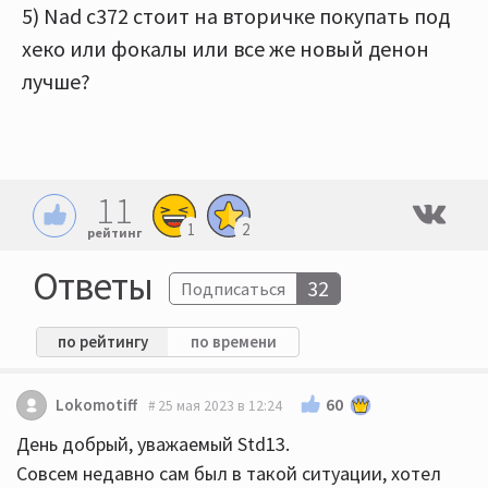
5) Nad c372 стоит на вторичке покупать под
хеко или фокалы или все же новый денон
лучше?
11
1
2
рейтинг
Ответы
32
Подписаться
по рейтингу
по времени
60
Lokomotiff
25 мая 2023 в 12:24
День добрый, уважаемый Std13.
Совсем недавно сам был в такой ситуации, хотел