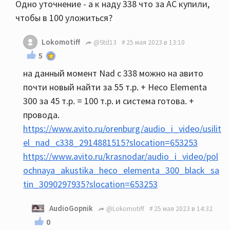
Одно уточнение - а к наду 338 что за АС купили,
чтобы в 100 уложиться?
Lokomotiff
@Std13
25 мая 2023 в 13:10
5
на данный момент Nad c 338 можно на авито
почти новый найти за 55 т.р. + Heco Elementa
300 за 45 т.р. = 100 т.р. и система готова. +
провода.
https://www.avito.ru/orenburg/audio_i_video/usilit
el_nad_c338_2914881515?slocation=653253
https://www.avito.ru/krasnodar/audio_i_video/pol
ochnaya_akustika_heco_elementa_300_black_sa
tin_3090297935?slocation=653253
AudioGopnik
@Lokomotiff
25 мая 2023 в 14:32
0