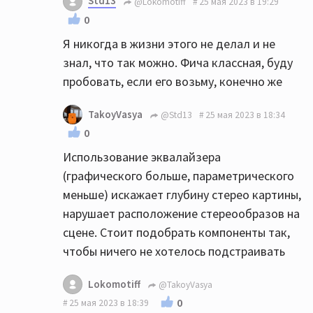
Std13
@Lokomotiff
25 мая 2023 в 19:29
0
Я никогда в жизни этого не делал и не
знал, что так можно. Фича классная, буду
пробовать, если его возьму, конечно же
TakoyVasya
@Std13
25 мая 2023 в 18:34
0
Использование эквалайзера
(графического больше, параметрического
меньше) искажает глубину стерео картины,
нарушает расположение стереообразов на
сцене. Стоит подобрать компоненты так,
чтобы ничего не хотелось подстраивать
Lokomotiff
@TakoyVasya
0
25 мая 2023 в 18:39