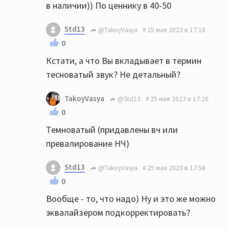
в наличии)) По ценнику в 40-50
Std13
@TakoyVasya
25 мая 2023 в 17:18
0
Кстати, а что Вы вкладывает в термин
тесноватый звук? Не детальный?
TakoyVasya
@Std13
25 мая 2023 в 17:20
0
Темноватый (придавлены вч или
превалирование НЧ)
Std13
@TakoyVasya
25 мая 2023 в 17:56
0
Вообще - то, что надо) Ну и это же можно
эквалайзером подкорректировать?