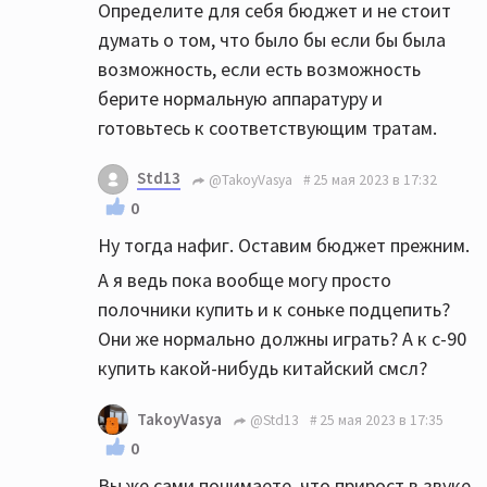
Определите для себя бюджет и не стоит
думать о том, что было бы если бы была
возможность, если есть возможность
берите нормальную аппаратуру и
готовьтесь к соответствующим тратам.
Std13
@TakoyVasya
25 мая 2023 в 17:32
0
Ну тогда нафиг. Оставим бюджет прежним.
А я ведь пока вообще могу просто
полочники купить и к соньке подцепить?
Они же нормально должны играть? А к с-90
купить какой-нибудь китайский смсл?
TakoyVasya
@Std13
25 мая 2023 в 17:35
0
Вы же сами понимаете, что прирост в звуке