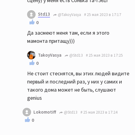
сцену) у меня есть Сонька та-f561r
Std13
@TakoyVasya
25 мая 2023 в 17:17
0
Да засмеют меня там, если я этого
мамонта притащу)))
TakoyVasya
@Std13
25 мая 2023 в 17:25
0
Не стоит стеснятся, вы этих людей видите
первый и последний раз, у них у самих и
такого дома может не быть, слушают
genius
Lokomotiff
@Std13
25 мая 2023 в 17:24
0