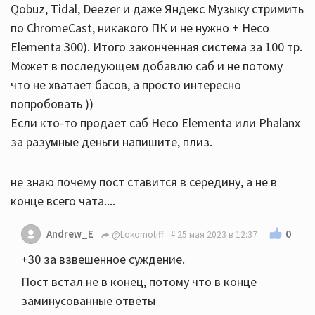
Qobuz, Tidal, Deezer и даже Яндекс Музыку стримить
по ChromeCast, никакого ПК и не нужно + Heco
Elementa 300). Итого законченная система за 100 тр.
Может в последующем добавлю саб и не потому
что не хватает басов, а просто интересно
попробовать ))
Если кто-то продает саб Heco Elementa или Phalanx
за разумные деньги напишите, плиз.
не знаю почему пост ставится в середину, а не в
конце всего чата....
0
Andrew_E
@Lokomotiff
25 мая 2023 в 12:37
+30 за взвешенное суждение.
Пост встал не в конец, потому что в конце
заминусованные ответы