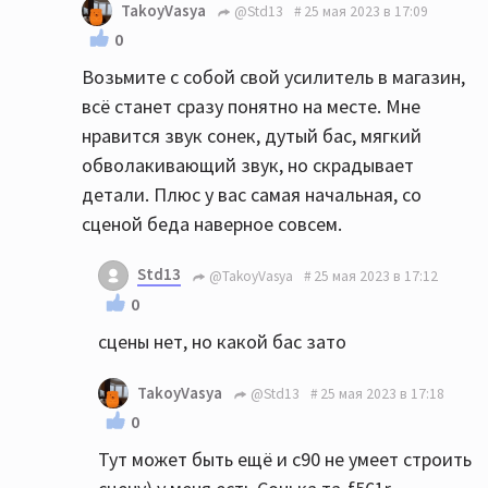
TakoyVasya
@Std13
25 мая 2023 в 17:09
0
Возьмите с собой свой усилитель в магазин,
всё станет сразу понятно на месте. Мне
нравится звук сонек, дутый бас, мягкий
обволакивающий звук, но скрадывает
детали. Плюс у вас самая начальная, со
сценой беда наверное совсем.
Std13
@TakoyVasya
25 мая 2023 в 17:12
0
сцены нет, но какой бас зато
TakoyVasya
@Std13
25 мая 2023 в 17:18
0
Тут может быть ещё и с90 не умеет строить