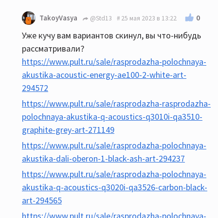
0
TakoyVasya
@Std13
25 мая 2023 в 13:22
Уже кучу вам вариантов скинул, вы что-нибудь
рассматривали?
https://www.pult.ru/sale/rasprodazha-polochnaya-
akustika-acoustic-energy-ae100-2-white-art-
294572
https://www.pult.ru/sale/rasprodazha-rasprodazha-
polochnaya-akustika-q-acoustics-q3010i-qa3510-
graphite-grey-art-271149
https://www.pult.ru/sale/rasprodazha-polochnaya-
akustika-dali-oberon-1-black-ash-art-294237
https://www.pult.ru/sale/rasprodazha-polochnaya-
akustika-q-acoustics-q3020i-qa3526-carbon-black-
art-294565
https://www.pult.ru/sale/rasprodazha-polochnaya-