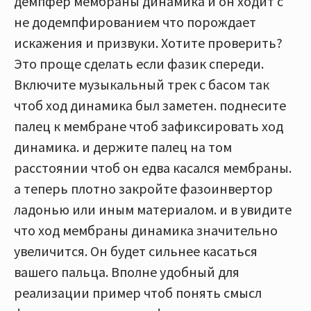
демпфер мембраны динамика и он ходит с
не додемпфированием что порождает
искажения и призвуки. Хотите проверить?
Это проще сделать если фазик спереди.
Включите музыкальный трек с басом так
чтоб ход динамика был заметен. поднесите
палец к мембране чтоб зафиксировать ход
динамика. и держите палец на том
расстоянии чтоб он едва касался мембраны.
а теперь плотно закройте фазоинвертор
ладонью или иным материалом. и в увидите
что ход мембраны динамика значительно
увеличится. Он будет сильнее касаться
вашего пальца. Вполне удобный для
реализации пример чтоб понять смысл