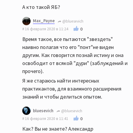
А кто такой ЯБ?
Max_Payne
@bluesevich
0
16 февраля 2020 в 11:24
Время такое, все пытаются "звездеть"
наивно полагая что его "понт"не виден
другим. Как говорится познай истину и она
освободит от всякой "дури" (заблуждений и
прочего).
Я же стараюсь найти интересных
практикантов, для взаимного расширения
знаний и чтобы делиться опытом.
bluesevich
@bluesevich
0
16 февраля 2020 в 11:41
Как? Вы не знаете? Александр