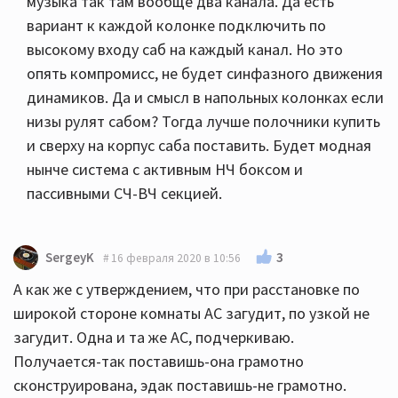
музыка так там вообще два канала. Да есть
вариант к каждой колонке подключить по
высокому входу саб на каждый канал. Но это
опять компромисс, не будет синфазного движения
динамиков. Да и смысл в напольных колонках если
низы рулят сабом? Тогда лучше полочники купить
и сверху на корпус саба поставить. Будет модная
нынче система с активным НЧ боксом и
пассивными СЧ-ВЧ секцией.
3
SergeyK
16 февраля 2020 в 10:56
А как же с утверждением, что при расстановке по
широкой стороне комнаты АС загудит, по узкой не
загудит. Одна и та же АС, подчеркиваю.
Получается-так поставишь-она грамотно
сконструирована, эдак поставишь-не грамотно.