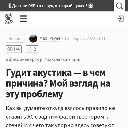
🎚 Даст ли DSP тот звук, который нужен? 🎛
Max_Payne
Вопрос
16 февраля 2020 в 10:10
144
2
фазоиневертор
закрытый ящик
Гудит акустика — в чем
причина? Мой взгляд на
эту проблему
Как вы думаете откуда взялось правило не
ставить АС с задним фазоинвертором к
стене? И с чего так упорно здесь советуют