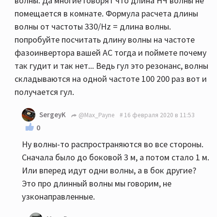
волны. Да многие говорят что длина НЧ волны не
помещается в комнате. Формула расчета длины
волны от частоты 330/Hz = длина волны.
попробуйте посчитать длину волны на частоте
фазоинвертора вашей АС тогда и поймете почему
так гудит и так нет... Ведь гул это резонанс, волны
складываются на одной частоте 100 200 раз вот и
получается гул.
SergeyK
@Max_Payne
16 февраля 2020 в 11:53
0
Ну волны-то распространяются во все стороны.
Сначала было до боковой 3 м, а потом стало 1 м.
Или вперед идут одни волны, а в бок другие?
Это про длинный волны мы говорим, не
узконаправленные.