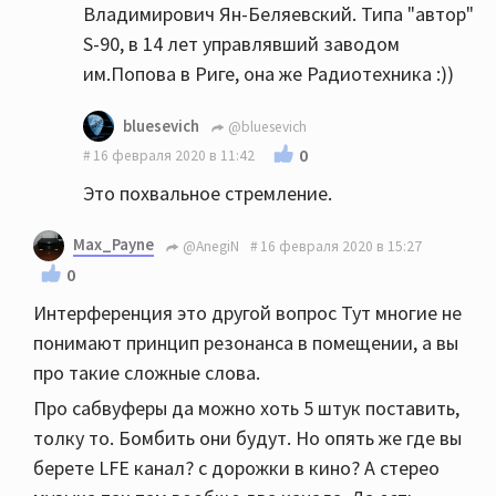
Владимирович Ян-Беляевский. Типа "автор"
S-90, в 14 лет управлявший заводом
им.Попова в Риге, она же Радиотехника :))
bluesevich
@bluesevich
0
16 февраля 2020 в 11:42
Это похвальное стремление.
Max_Payne
@AnegiN
16 февраля 2020 в 15:27
0
Интерференция это другой вопрос Тут многие не
понимают принцип резонанса в помещении, а вы
про такие сложные слова.
Про сабвуферы да можно хоть 5 штук поставить,
толку то. Бомбить они будут. Но опять же где вы
берете LFE канал? с дорожки в кино? А стерео