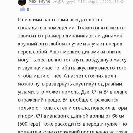
Max_Payne
@SergeyK
16 февраля 2020 в 12:42
0
С низкими частотами всегда сложно
совладать в помещении. Только опять же все
зависит от размера динамика,если динамик
крупный он в любом случае излучает вперед
перед собой. А вот мелкие динамики они не
могут качественно толкнуть воздушную массу
и звук начинает огибать акустику вместо того
чтобы идти от нее. А насчет стоячих волн
можно чуть развернуть акустику под разным
углами. это может помочь. Для СЧ и ВЧв плане
отражений проще. ВЧ вообще отражаются
только от голых стен и стекла, повесил шторы
и норм. СЧ диапазон с длиной волны от 66 см
(500 герц) тоже расходится вперед,и гуляет по
комнате в куче отражений постепенно затухая.