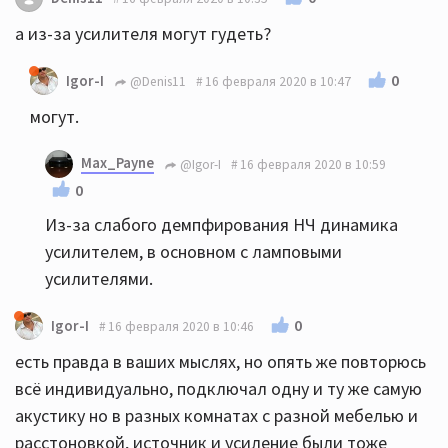
а из-за усилителя могут гудеть?
0
Igor-I
@Denis11
16 февраля 2020 в 10:47
могут.
Max_Payne
@Igor-I
16 февраля 2020 в 10:59
0
Из-за слабого демпфирования НЧ динамика
усилителем, в основном с ламповыми
усилителями.
0
Igor-I
16 февраля 2020 в 10:46
есть правда в ваших мыслях, но опять же повторюсь
всё индивидуально, подключал одну и ту же самую
акустику но в разных комнатах с разной мебелью и
расстоновкой, источник и усиление были тоже