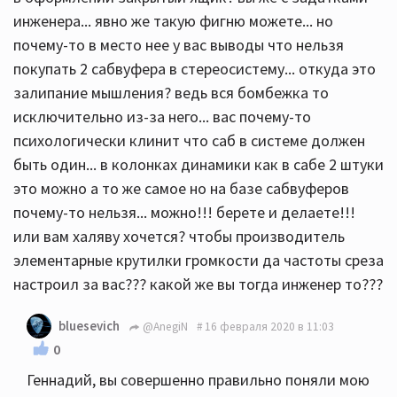
инженера... явно же такую фигню можете... но
почему-то в место нее у вас выводы что нельзя
покупать 2 сабвуфера в стереосистему... откуда это
залипание мышления? ведь вся бомбежка то
исключительно из-за него... вас почему-то
психологически клинит что саб в системе должен
быть один... в колонках динамики как в сабе 2 штуки
это можно а то же самое но на базе сабвуферов
почему-то нельзя... можно!!! берете и делаете!!!
или вам халяву хочется? чтобы производитель
элементарные крутилки громкости да частоты среза
настроил за вас??? какой же вы тогда инженер то???
bluesevich
@AnegiN
16 февраля 2020 в 11:03
0
Геннадий, вы совершенно правильно поняли мою