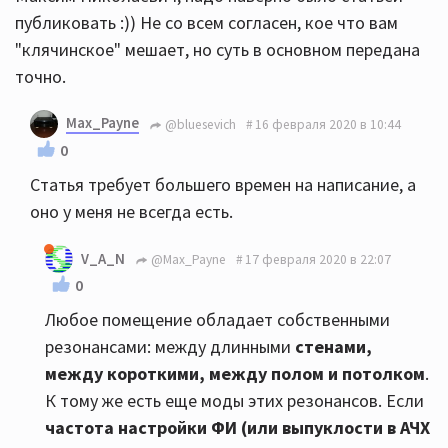
публиковать :)) Не со всем согласен, кое что вам
"клячинское" мешает, но суть в основном передана
точно.
Max_Payne
@bluesevich
16 февраля 2020 в 10:44
0
Статья требует большего времен на написание, а
оно у меня не всегда есть.
V_A_N
@Max_Payne
17 февраля 2020 в 22:07
0
Любое помещение обладает собственными
резонансами: между длинными
стенами,
между короткими, между полом и потолком
.
К тому же есть еще моды этих резонансов. Если
частота настройки ФИ (или выпуклости в АЧХ