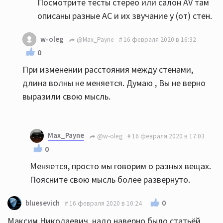
Посмотрите тесты стерео или салон AV там
описаны разные АС и их звучание у (от) стен.
w-oleg
@Max_Payne
16 февраля 2020 в 16:32
0
При изменении расстояния между стенами,
длина волны не меняется. Думаю , Вы не верно
выразили свою мысль.
Max_Payne
@w-oleg
16 февраля 2020 в 17:03
0
Меняется, просто мы говорим о разных вещах.
Поясните свою мысль более развернуто.
0
bluesevich
16 февраля 2020 в 10:24
Максим Николаевич, надо наверно было статьёй