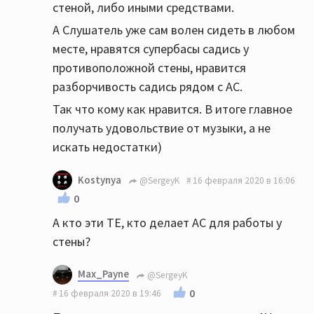
стеной, либо иными средствами.
А Слушатель уже сам волен сидеть в любом
месте, нравятся супербасы садись у
противоположной стены, нравится
разборчивость садись рядом с АС.
Так что кому как нравится. В итоге главное
получать удовольствие от музыки, а не
искать недостатки)
Kostynya
@SergeyK
16 февраля 2020 в 16:06
0
А кто эти ТЕ, кто делает АС для работы у
стены?
Max_Payne
@SergeyK
0
16 февраля 2020 в 19:46