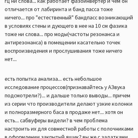
гц ни слова... как работает фазоинвертер и чем он
отличается от лабиринта и банд пасса тоже
ничего... про "естественный" бандпасс возникающий
в условиях стены и дующего в нее на 10 см фазика
тоже ни слова... про моды(частоты резонанса и
антирезонанса) в помещении касательно точек
воспроизведения и прослушивания тоже ничего
нет...
есть попытка анализа... есть небольшое
исследование процессов(признавайтесь у АЗвука
подсмотрели?)... и дальше только выводы... причем
из серии что производители делают узкие колонки
и полноразмерного баса в продаже нет... хотя он
есть... сабвуферы видели? в чем проблема
настроить их для совместной работы с полочниками
в оформлении закрытый ящик? вы же с задатками