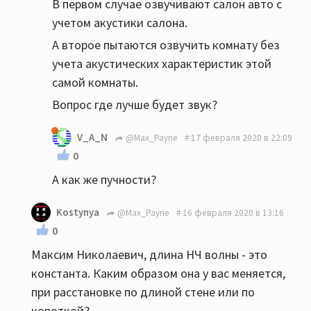
В первом случае озвучивают салон авто с
учетом акустики салона.
А второе пытаются озвучить комнату без
учета акустических характеристик этой
самой комнаты.
Вопрос где лучше будет звук?
V_A_N
@Max_Payne
17 февраля 2020 в 22:09
0
А как же пучности?
Kostynya
@Max_Payne
16 февраля 2020 в 13:16
0
Максим Николаевич, длина НЧ волны - это
константа. Каким образом она у вас меняется,
при расстановке по длиной стене или по
короткой?