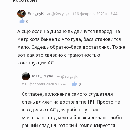
SergeyK
@Kostynya
16 февраля 2020 в 13:44
0
А еще если на диване выдвинутся вперед, на
метр хотя бы-не то что гула, баса становится
мало. Сядешь обратно-баса достаточно. То же
вот как это связано с грамотностью
конструкции АС.
Max_Payne
@SergeyK
0
16 февраля 2020 в 15:42
Согласен, положение самого слушателя
очень влияет на восприятие НЧ. Просто те
кто делают АС для работы у стены
учитывают подъем на басах и делают либо
ранний спад нч который компенсируется