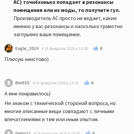
АС)
точнёхонько попадает в резонансы
помещения или их моды, то получите гул
.
Производитель АС просто не ведает, какие
именно у вас резонансы и насколько грамотно
заглушено ваше помещение.
0
Eagle_2019
16 февраля 2020 в 10:30
Плюсую неистово)
0
Rim555
16 февраля 2020 в 10:31
А мне понравилось)
Не знаком с технической стороной вопроса, но
многие описанные вещи совпадают с личными
впечатлениями и тем или иным опытом.
0
Denis11
16 февраля 2020 в 10:35