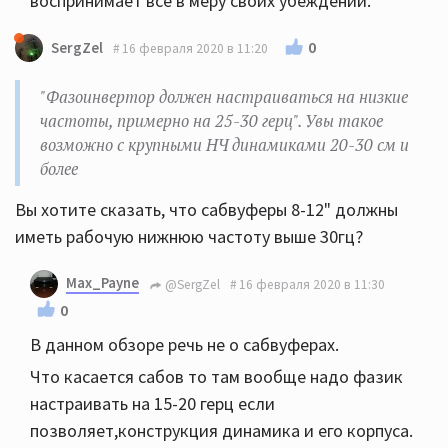
воспринимает все в меру своих убеждений.
0
SergZel
16 февраля 2020 в 11:20
"Фазоинвертор должен настраиваться на низкие
частоты, примерно на 25-30 герц". Увы такое
возможно с крупными НЧ динамиками 20-30 см и
более
Вы хотите сказать, что сабвуферы 8-12" должны
иметь рабочую нижнюю частоту выше 30гц?
Max_Payne
@SergZel
16 февраля 2020 в 11:30
0
В данном обзоре речь не о сабвуферах.
Что касается сабов то там вообще надо фазик
настраивать на 15-20 герц если
позволяет,конструкция динамика и его корпуса.