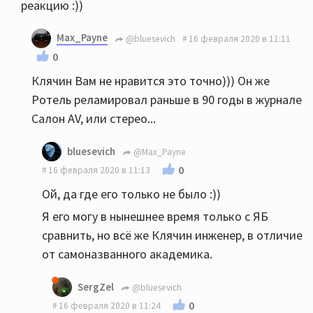
реакцию :))
Max_Payne
@bluesevich
16 февраля 2020 в 11:11
0
Клячин Вам не нравится это точно))) Он же
Ротель реламировал раньше в 90 годы в журнале
Салон AV, или стерео...
bluesevich
@Max_Payne
0
16 февраля 2020 в 11:13
Ой, да где его только не было :))
Я его могу в нынешнее время только с ЯБ
сравнить, но всё же Клячин инженер, в отличие
от самоназванного академика.
SergZel
@bluesevich
0
16 февраля 2020 в 11:24