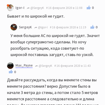
0
Igor-I
@SergeyK
16 февраля 2020 в 11:08
Бывает и по широкой не гудит.
0
SergeyK
@Igor-I
16 февраля 2020 в 11:19
У меня большие АС по широкой не гудят. Значит
вообще суперграмотно сделаны. Но хочу
разобрать ситуацию, кода советуют-по
широкой поставишь загудят, ставь по узкой.
Max_Payne
@SergeyK
16 февраля 2020 в 11:43
0
Давайте рассуждать, когда вы меняете стены вы
меняете расстояния? верно Допустим было в
начале 3 метра до стены, а потом стало 5 метров
меняется расстояние а следовательно и длина