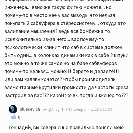
инженера... явно же такую фигню можете... но
почему-то в место нее у вас выводы что нельзя
покупать 2 сабвуфера в стереосистему... откуда это
залипание мышления? ведь вся бомбежка то
исключительно из-за него... вас почему-то
психологически клинит что саб в системе должен
быть один... в колонках динамики как в сабе 2 штуки
это можно а то же самое но на базе сабвуферов
почему-то нельзя... можно!!! берете и делаете!!!
или вам халяву хочется? чтобы производитель
элементарные крутилки громкости да частоты среза
настроил за вас??? какой же вы тогда инженер то???
bluesevich
@AnegiN
16 февраля 2020 в 11:03
0
Геннадий, вы совершенно правильно поняли мою