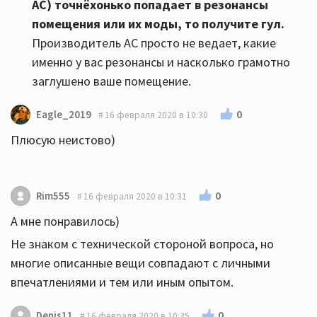
АС)
точнёхонько попадает в резонансы
помещения или их моды, то получите гул
.
Производитель АС просто не ведает, какие
именно у вас резонансы и насколько грамотно
заглушено ваше помещение.
0
Eagle_2019
16 февраля 2020 в 10:30
Плюсую неистово)
0
Rim555
16 февраля 2020 в 10:31
А мне понравилось)
Не знаком с технической стороной вопроса, но
многие описанные вещи совпадают с личными
впечатлениями и тем или иным опытом.
0
Denis11
16 февраля 2020 в 10:35