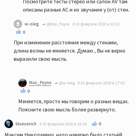
Посмотрите тесты стерео или салон AV там
описаны разные АС и их звучание у (от) стен.
w-oleg
@Max_Payne
16 февраля 2020 в 16:32
0
При изменении расстояния между стенами,
длина волны не меняется. Думаю , Вы не верно
выразили свою мысль.
Max_Payne
@w-oleg
16 февраля 2020 в 17:03
0
Меняется, просто мы говорим о разных вещах.
Поясните свою мысль более развернуто.
0
bluesevich
16 февраля 2020 в 10:24
Максим Николаевич, надо наверно было статьёй