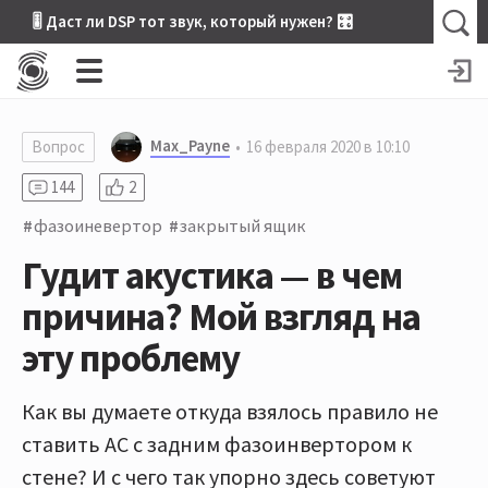
🎚 Даст ли DSP тот звук, который нужен? 🎛
Max_Payne
Вопрос
16 февраля 2020 в 10:10
144
2
фазоиневертор
закрытый ящик
Гудит акустика — в чем
причина? Мой взгляд на
эту проблему
Как вы думаете откуда взялось правило не
ставить АС с задним фазоинвертором к
стене? И с чего так упорно здесь советуют