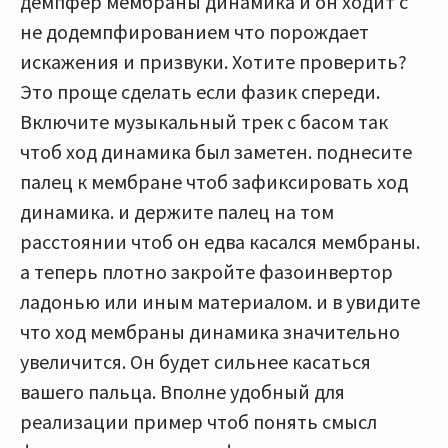
демпфер мембраны динамика и он ходит с
не додемпфированием что порождает
искажения и призвуки. Хотите проверить?
Это проще сделать если фазик спереди.
Включите музыкальный трек с басом так
чтоб ход динамика был заметен. поднесите
палец к мембране чтоб зафиксировать ход
динамика. и держите палец на том
расстоянии чтоб он едва касался мембраны.
а теперь плотно закройте фазоинвертор
ладонью или иным материалом. и в увидите
что ход мембраны динамика значительно
увеличится. Он будет сильнее касаться
вашего пальца. Вполне удобный для
реализации пример чтоб понять смысл