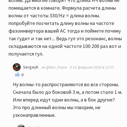
волны. Да многие говорят что длина НЧ волны не
помещается в комнате. Формула расчета длины
волны от частоты 330/Hz = длина волны.
попробуйте посчитать длину волны на частоте
фазоинвертора вашей АС тогда и поймете почему
так гудит и так нет... Ведь гул это резонанс, волны
складываются на одной частоте 100 200 раз вот и
получается гул.
SergeyK
@Max_Payne
16 февраля 2020 в 11:53
0
Ну волны-то распространяются во все стороны.
Сначала было до боковой 3 м, а потом стало 1 м.
Или вперед идут одни волны, а в бок другие?
Это про длинный волны мы говорим, не
узконаправленные.