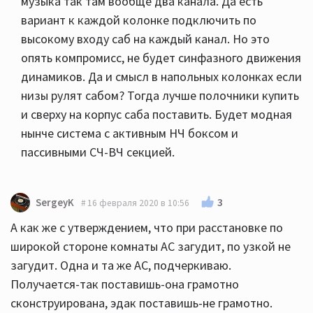
музыка так там вообще два канала. Да есть
вариант к каждой колонке подключить по
высокому входу саб на каждый канал. Но это
опять компромисс, не будет синфазного движения
динамиков. Да и смысл в напольных колонках если
низы рулят сабом? Тогда лучше полочники купить
и сверху на корпус саба поставить. Будет модная
нынче система с активным НЧ боксом и
пассивными СЧ-ВЧ секцией.
3
SergeyK
16 февраля 2020 в 10:56
А как же с утверждением, что при расстановке по
широкой стороне комнаты АС загудит, по узкой не
загудит. Одна и та же АС, подчеркиваю.
Получается-так поставишь-она грамотно
сконструирована, эдак поставишь-не грамотно.