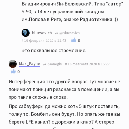
Владимирович Ян-Беляевский. Типа "автор"
S-90, в 14 лет управлявший заводом
им.Попова в Риге, она же Радиотехника :))
bluesevich
@bluesevich
0
16 февраля 2020 в 11:42
Это похвальное стремление.
Max_Payne
@AnegiN
16 февраля 2020 в 15:27
0
Интерференция это другой вопрос Тут многие не
понимают принцип резонанса в помещении, а вы
про такие сложные слова.
Про сабвуферы да можно хоть 5 штук поставить,
толку то. Бомбить они будут. Но опять же где вы
берете LFE канал? с дорожки в кино? А стерео