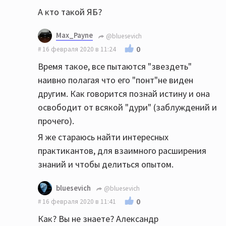
А кто такой ЯБ?
Max_Payne
@bluesevich
0
16 февраля 2020 в 11:24
Время такое, все пытаются "звездеть"
наивно полагая что его "понт"не виден
другим. Как говорится познай истину и она
освободит от всякой "дури" (заблуждений и
прочего).
Я же стараюсь найти интересных
практикантов, для взаимного расширения
знаний и чтобы делиться опытом.
bluesevich
@bluesevich
0
16 февраля 2020 в 11:41
Как? Вы не знаете? Александр