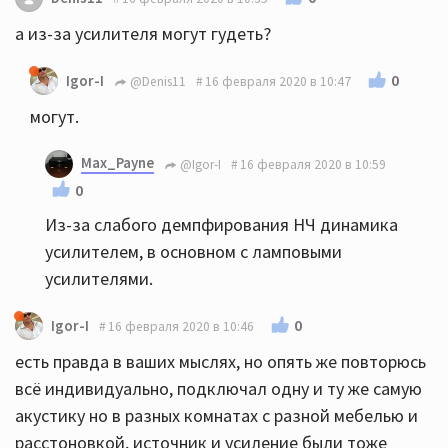
а из-за усилителя могут гудеть?
0
Igor-I
@Denis11
16 февраля 2020 в 10:47
могут.
Max_Payne
@Igor-I
16 февраля 2020 в 10:59
0
Из-за слабого демпфирования НЧ динамика
усилителем, в основном с ламповыми
усилителями.
0
Igor-I
16 февраля 2020 в 10:46
есть правда в ваших мыслях, но опять же повторюсь
всё индивидуально, подключал одну и ту же самую
акустику но в разных комнатах с разной мебелью и
расстоновкой, источник и усиление были тоже