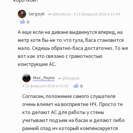
SergeyK
@Kostynya
16 февраля 2020 в 13:44
0
А еще если на диване выдвинутся вперед, на
метр хотя бы-не то что гула, баса становится
мало. Сядешь обратно-баса достаточно. То же
вот как это связано с грамотностью
конструкции АС.
Max_Payne
@SergeyK
0
16 февраля 2020 в 15:42
Согласен, положение самого слушателя
очень влияет на восприятие НЧ. Просто те
кто делают АС для работы у стены
учитывают подъем на басах и делают либо
ранний спад нч который компенсируется