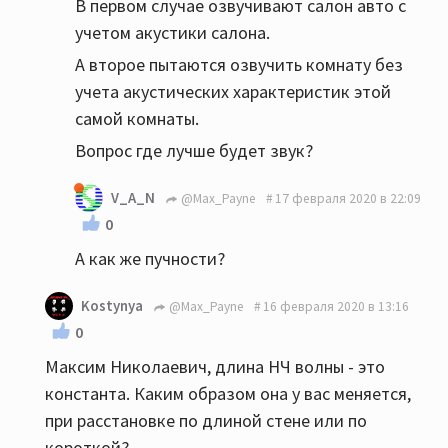
В первом случае озвучивают салон авто с
учетом акустики салона.
А второе пытаются озвучить комнату без
учета акустических характеристик этой
самой комнаты.
Вопрос где лучше будет звук?
V_A_N
@Max_Payne
17 февраля 2020 в 22:09
0
А как же пучности?
Kostynya
@Max_Payne
16 февраля 2020 в 13:16
0
Максим Николаевич, длина НЧ волны - это
константа. Каким образом она у вас меняется,
при расстановке по длиной стене или по
короткой?