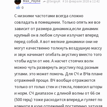
Max_Payne
@SergeyK
16 февраля 2020 в 12:42
0
С низкими частотами всегда сложно
совладать в помещении. Только опять же все
зависит от размера динамика,если динамик
крупный он в любом случае излучает вперед
перед собой. А вот мелкие динамики они не
могут качественно толкнуть воздушную массу
и звук начинает огибать акустику вместо того
чтобы идти от нее. А насчет стоячих волн
можно чуть развернуть акустику под разным
углами. это может помочь. Для СЧ и ВЧв плане
отражений проще. ВЧ вообще отражаются
только от голых стен и стекла, повесил шторы
и норм. СЧ диапазон с длиной волны от 66 см
(500 герц) тоже расходится вперед,и гуляет по
комнате в куче отражений постепенно затухая.