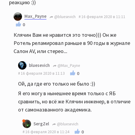
реакцию :))
Max_Payne
@bluesevich
16 февраля 2020 в 11:11
0
Клячин Вам не нравится это точно))) Он же
Ротель реламировал раньше в 90 годы в журнале
Салон AV, или стерео...
bluesevich
@Max_Payne
0
16 февраля 2020 в 11:13
Ой, да где его только не было :))
Я его могу в нынешнее время только с ЯБ
сравнить, но всё же Клячин инженер, в отличие
от самоназванного академика.
SergZel
@bluesevich
0
16 февраля 2020 в 11:24