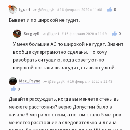
0
Igor-I
@SergeyK
16 февраля 2020 в 11:08
Бывает и по широкой не гудит.
0
SergeyK
@Igor-I
16 февраля 2020 в 11:19
У меня большие АС по широкой не гудят. Значит
вообще суперграмотно сделаны. Но хочу
разобрать ситуацию, кода советуют-по
широкой поставишь загудят, ставь по узкой.
Max_Payne
@SergeyK
16 февраля 2020 в 11:43
0
Давайте рассуждать, когда вы меняете стены вы
меняете расстояния? верно Допустим было в
начале 3 метра до стены, а потом стало 5 метров
меняется расстояние а следовательно и длина