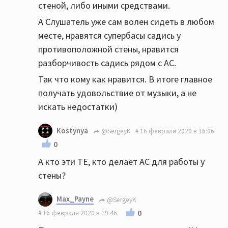
стеной, либо иными средствами.
А Слушатель уже сам волен сидеть в любом
месте, нравятся супербасы садись у
противоположной стены, нравится
разборчивость садись рядом с АС.
Так что кому как нравится. В итоге главное
получать удовольствие от музыки, а не
искать недостатки)
Kostynya
@SergeyK
16 февраля 2020 в 16:06
0
А кто эти ТЕ, кто делает АС для работы у
стены?
Max_Payne
@SergeyK
0
16 февраля 2020 в 19:46