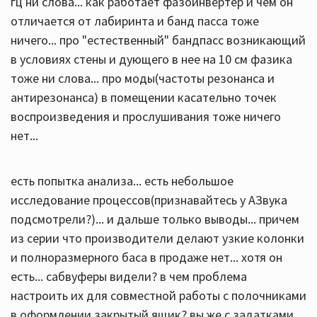
гц ни слова... как работает фазоинвертер и чем он
отличается от лабиринта и банд пасса тоже
ничего... про "естественный" бандпасс возникающий
в условиях стены и дующего в нее на 10 см фазика
тоже ни слова... про моды(частоты резонанса и
антирезонанса) в помещении касательно точек
воспроизведения и прослушивания тоже ничего
нет...
есть попытка анализа... есть небольшое
исследование процессов(признавайтесь у АЗвука
подсмотрели?)... и дальше только выводы... причем
из серии что производители делают узкие колонки
и полноразмерного баса в продаже нет... хотя он
есть... сабвуферы видели? в чем проблема
настроить их для совместной работы с полочниками
в оформлении закрытый ящик? вы же с задатками