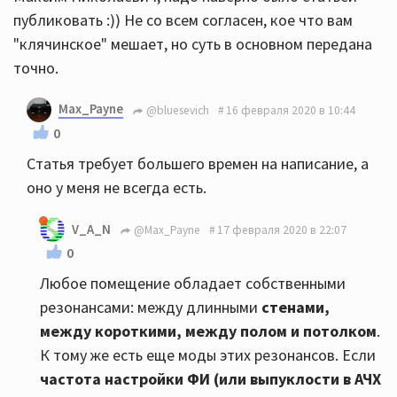
публиковать :)) Не со всем согласен, кое что вам
"клячинское" мешает, но суть в основном передана
точно.
Max_Payne
@bluesevich
16 февраля 2020 в 10:44
0
Статья требует большего времен на написание, а
оно у меня не всегда есть.
V_A_N
@Max_Payne
17 февраля 2020 в 22:07
0
Любое помещение обладает собственными
резонансами: между длинными
стенами,
между короткими, между полом и потолком
.
К тому же есть еще моды этих резонансов. Если
частота настройки ФИ (или выпуклости в АЧХ