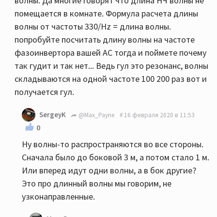
волны. Да многие говорят что длина НЧ волны не
помещается в комнате. Формула расчета длины
волны от частоты 330/Hz = длина волны.
попробуйте посчитать длину волны на частоте
фазоинвертора вашей АС тогда и поймете почему
так гудит и так нет... Ведь гул это резонанс, волны
складываются на одной частоте 100 200 раз вот и
получается гул.
SergeyK
@Max_Payne
16 февраля 2020 в 11:53
0
Ну волны-то распространяются во все стороны.
Сначала было до боковой 3 м, а потом стало 1 м.
Или вперед идут одни волны, а в бок другие?
Это про длинный волны мы говорим, не
узконаправленные.