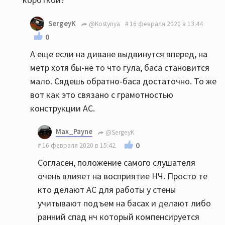
SergeyK
@Kostynya
16 февраля 2020 в 13:44
0
А еще если на диване выдвинутся вперед, на
метр хотя бы-не то что гула, баса становится
мало. Сядешь обратно-баса достаточно. То же
вот как это связано с грамотностью
конструкции АС.
Max_Payne
@SergeyK
0
16 февраля 2020 в 15:42
Согласен, положение самого слушателя
очень влияет на восприятие НЧ. Просто те
кто делают АС для работы у стены
учитывают подъем на басах и делают либо
ранний спад нч который компенсируется