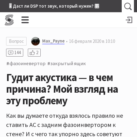
🎚 Даст ли DSP тот звук, который нужен? 🎛
Max_Payne
Вопрос
16 февраля 2020 в 10:10
144
2
фазоиневертор
закрытый ящик
Гудит акустика — в чем
причина? Мой взгляд на
эту проблему
Как вы думаете откуда взялось правило не
ставить АС с задним фазоинвертором к
стене? И с чего так упорно здесь советуют