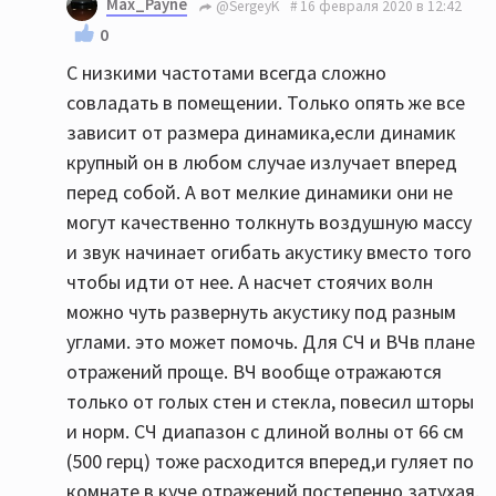
Max_Payne
@SergeyK
16 февраля 2020 в 12:42
0
С низкими частотами всегда сложно
совладать в помещении. Только опять же все
зависит от размера динамика,если динамик
крупный он в любом случае излучает вперед
перед собой. А вот мелкие динамики они не
могут качественно толкнуть воздушную массу
и звук начинает огибать акустику вместо того
чтобы идти от нее. А насчет стоячих волн
можно чуть развернуть акустику под разным
углами. это может помочь. Для СЧ и ВЧв плане
отражений проще. ВЧ вообще отражаются
только от голых стен и стекла, повесил шторы
и норм. СЧ диапазон с длиной волны от 66 см
(500 герц) тоже расходится вперед,и гуляет по
комнате в куче отражений постепенно затухая.