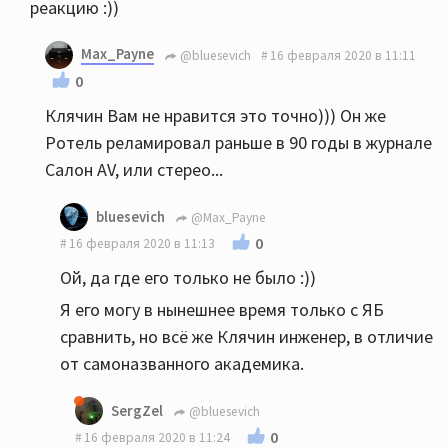
реакцию :))
Max_Payne
@bluesevich
16 февраля 2020 в 11:11
0
Клячин Вам не нравится это точно))) Он же
Ротель реламировал раньше в 90 годы в журнале
Салон AV, или стерео...
bluesevich
@Max_Payne
0
16 февраля 2020 в 11:13
Ой, да где его только не было :))
Я его могу в нынешнее время только с ЯБ
сравнить, но всё же Клячин инженер, в отличие
от самоназванного академика.
SergZel
@bluesevich
0
16 февраля 2020 в 11:24