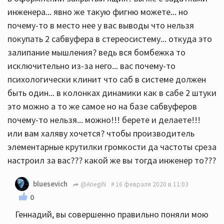
инженера... явно же такую фигню можете... но
почему-то в место нее у вас выводы что нельзя
покупать 2 сабвуфера в стереосистему... откуда это
залипание мышления? ведь вся бомбежка то
исключительно из-за него... вас почему-то
психологически клинит что саб в системе должен
быть один... в колонках динамики как в сабе 2 штуки
это можно а то же самое но на базе сабвуферов
почему-то нельзя... можно!!! берете и делаете!!!
или вам халяву хочется? чтобы производитель
элементарные крутилки громкости да частоты среза
настроил за вас??? какой же вы тогда инженер то???
bluesevich
@AnegiN
16 февраля 2020 в 11:03
0
Геннадий, вы совершенно правильно поняли мою