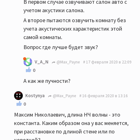
В первом случае озвучивают салон авто с
учетом акустики салона.
А второе пытаются озвучить комнату без
учета акустических характеристик этой
самой комнаты.
Вопрос где лучше будет звук?
V_A_N
@Max_Payne
17 февраля 2020 в 22:09
0
А как же пучности?
Kostynya
@Max_Payne
16 февраля 2020 в 13:16
0
Максим Николаевич, длина НЧ волны - это
константа. Каким образом она у вас меняется,
при расстановке по длиной стене или по
короткой?