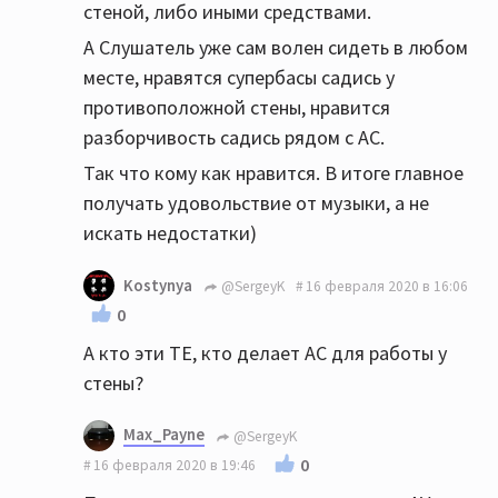
стеной, либо иными средствами.
А Слушатель уже сам волен сидеть в любом
месте, нравятся супербасы садись у
противоположной стены, нравится
разборчивость садись рядом с АС.
Так что кому как нравится. В итоге главное
получать удовольствие от музыки, а не
искать недостатки)
Kostynya
@SergeyK
16 февраля 2020 в 16:06
0
А кто эти ТЕ, кто делает АС для работы у
стены?
Max_Payne
@SergeyK
0
16 февраля 2020 в 19:46