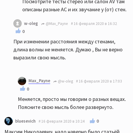
Посмотрите тесты стерео или салон AV там
описаны разные АС и их звучание у (от) стен.
w-oleg
@Max_Payne
16 февраля 2020 в 16:32
0
При изменении расстояния между стенами,
длина волны не меняется. Думаю , Вы не верно
выразили свою мысль.
Max_Payne
@w-oleg
16 февраля 2020 в 17:03
0
Меняется, просто мы говорим о разных вещах.
Поясните свою мысль более развернуто.
0
bluesevich
16 февраля 2020 в 10:24
Максим Николаевич, надо наверно было статьёй