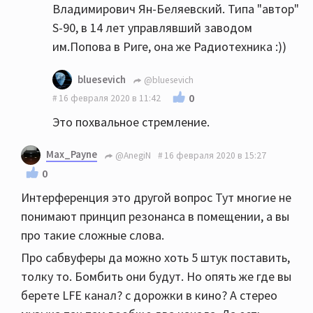
Владимирович Ян-Беляевский. Типа "автор"
S-90, в 14 лет управлявший заводом
им.Попова в Риге, она же Радиотехника :))
bluesevich
@bluesevich
0
16 февраля 2020 в 11:42
Это похвальное стремление.
Max_Payne
@AnegiN
16 февраля 2020 в 15:27
0
Интерференция это другой вопрос Тут многие не
понимают принцип резонанса в помещении, а вы
про такие сложные слова.
Про сабвуферы да можно хоть 5 штук поставить,
толку то. Бомбить они будут. Но опять же где вы
берете LFE канал? с дорожки в кино? А стерео