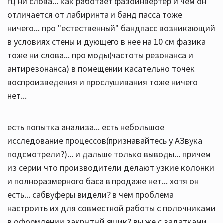
гц ни слова... как работает фазоинвертер и чем он
отличается от лабиринта и банд пасса тоже
ничего... про "естественный" бандпасс возникающий
в условиях стены и дующего в нее на 10 см фазика
тоже ни слова... про моды(частоты резонанса и
антирезонанса) в помещении касательно точек
воспроизведения и прослушивания тоже ничего
нет...
есть попытка анализа... есть небольшое
исследование процессов(признавайтесь у АЗвука
подсмотрели?)... и дальше только выводы... причем
из серии что производители делают узкие колонки
и полноразмерного баса в продаже нет... хотя он
есть... сабвуферы видели? в чем проблема
настроить их для совместной работы с полочниками
в оформлении закрытый ящик? вы же с задатками