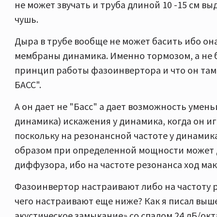
не может звучать и труба длиной 10 -15 см вы
чушь.
Дыра в трубе вообще не может басить ибо о
мембраны динамика. Именно тормозом, а не ба
принцип работы фазоинвертора и что он там 
БАСС".
А он дает не "Басс" а дает возможность уме
динамика) искажения у динамика, когда он иг
поскольку на резонансной частоте у динамик
образом при определенной мощности может 
диффузора, ибо на частоте резонанса ход ма
Фазоинвертор настраивают либо на частоту р
чего настраивают еще ниже? Как я писал выш
акустическое замыкание» со спадом 24 дБ/окт