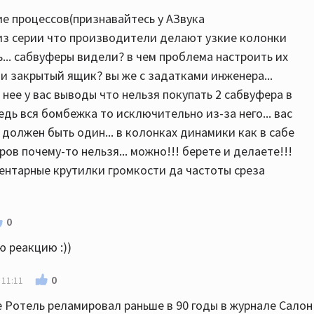
ие процессов(признавайтесь у АЗвука
 из серии что производители делают узкие колонки
ть... сабвуферы видели? в чем проблема настроить их
 закрытый ящик? вы же с задатками инженера...
 нее у вас выводы что нельзя покупать 2 сабвуфера в
дь вся бомбежка то исключительно из-за него... вас
 должен быть один... в колонках динамики как в сабе
ов почему-то нельзя... можно!!! берете и делаете!!!
ентарные крутилки громкости да частоты среза
0
 реакцию :))
0
 11:11
е Ротель реламировал раньше в 90 годы в журнале Салон 