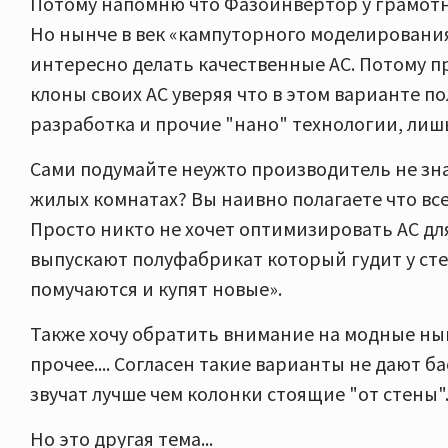
Потому напомню что Фазоинвертор у грамотн
Но нынче в век «кампуторного моделировани
интересно делать качественные АС. Потому п
клоны своих АС уверяя что в этом варианте п
разработка и прочие "нано" технологии, лиш
Сами подумайте неужто производитель не знае
жилых комнатах? Вы наивно полагаете что все 
Просто никто не хочет оптимизировать АС для
выпускают полуфабрикат который гудит у стены
помучаются и купят новые».
Также хочу обратить внимание на модные нын
прочее.... Согласен такие варианты не дают б
звучат лучше чем колонки стоящие "от стены"
Но это другая тема...