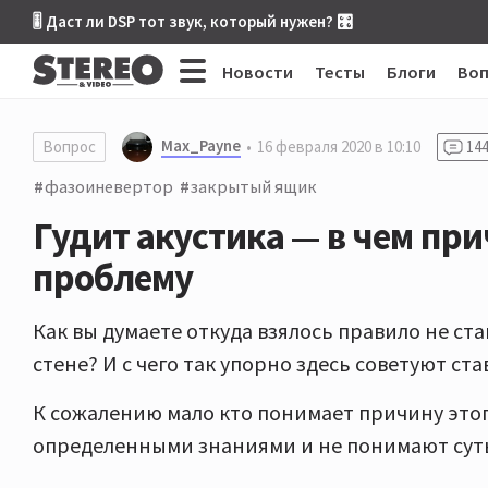
🎚 Даст ли DSP тот звук, который нужен? 🎛
Новости
Тесты
Блоги
Во
Max_Payne
Вопрос
16 февраля 2020 в 10:10
14
фазоиневертор
закрытый ящик
Гудит акустика — в чем при
проблему
Как вы думаете откуда взялось правило не ст
стене? И с чего так упорно здесь советуют с
К сожалению мало кто понимает причину этого,
определенными знаниями и не понимают суть