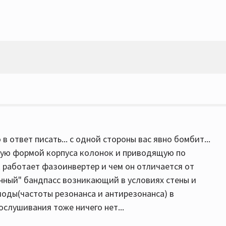
 в ответ писать... с одной стороны вас явно бомбит...
ную формой корпуса колонок и приводящую по
ак работает фазоинвертер и чем он отличается от
венный" бандпасс возникающий в условиях стены и
 моды(частоты резонанса и антирезонанса) в
слушивания тоже ничего нет...