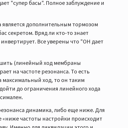
дает "супер басы". Полное заблуждение и
на является дополнительным тормозом
с секретом. Вряд ли кто-то знает
инвертирует. Все уверены что "ОН дает
ньшить (линейный ход мембраны
рает на частоте резонанса. То есть
а максимальный ход, то он таким
дойти до ограничения линейного хода
ксимален.
езонанса динамика, либо еще ниже. Для
е «ниже частоты настройки происходит
аву. Именно для ликвидации этого и