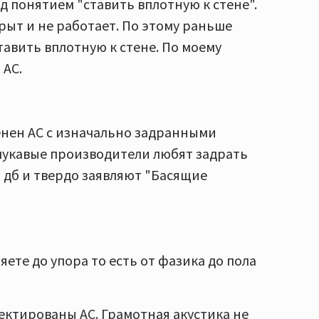
д понятием "ставить вплотную к стене".
рыт и не работает. По этому раньше
авить вплотную к стене. По моему
 АС.
венен АС с изначально задранными
к лукавые производители любят задрать
+6 дб и твердо заявляют "Басящие
ете до упора то есть от фазика до пола
оектированы АС. Грамотная акустика не