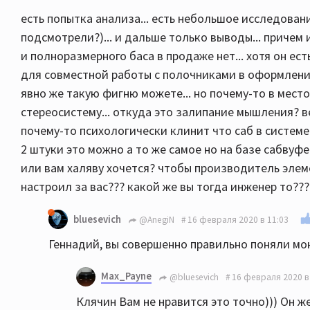
есть попытка анализа... есть небольшое исследован
подсмотрели?)... и дальше только выводы... причем
и полноразмерного баса в продаже нет... хотя он ес
для совместной работы с полочниками в оформлении
явно же такую фигню можете... но почему-то в место
стереосистему... откуда это залипание мышления? ве
почему-то психологически клинит что саб в системе
2 штуки это можно а то же самое но на базе сабвуфер
или вам халяву хочется? чтобы производитель элем
настроил за вас??? какой же вы тогда инженер то???
bluesevich
@AnegiN
16 февраля 2020 в 11:03
Геннадий, вы совершенно правильно поняли мою
Max_Payne
@bluesevich
16 февраля 2020 в
Клячин Вам не нравится это точно))) Он ж