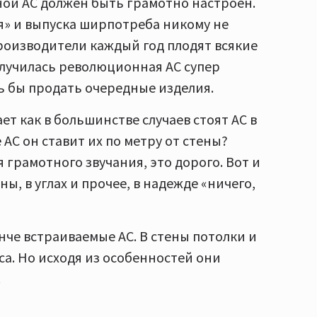
ой АС должен быть грамотно настроен.
я» и выпуска ширпотреба никому не
роизводители каждый год плодят всякие
олучилась революционная АС супер
ь бы продать очередные изделия.
т как в большинстве случаев стоят АС в
АС он ставит их по метру от стены?
 грамотного звучания, это дорого. Вот и
, в углах и прочее, в надежде «ничего,
че встраиваемые АС. В стены потолки и
аса. Но исходя из особенностей они
.