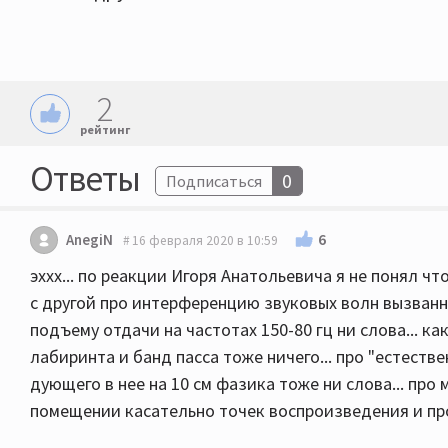
2
рейтинг
Ответы
0
Подписаться
6
AnegiN
16 февраля 2020 в 10:59
эххх... по реакции Игоря Анатольевича я не понял что
с другой про интерференцию звуковых волн вызван
подъему отдачи на частотах 150-80 гц ни слова... к
лабиринта и банд пасса тоже ничего... про "естест
дующего в нее на 10 см фазика тоже ни слова... про
помещении касательно точек воспроизведения и про