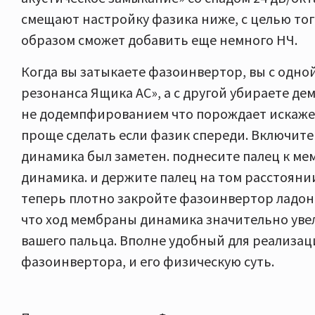
смещают настройку фазика ниже, с целью то
образом сможет добавить еще немного НЧ.
Когда вы затыкаете фазоинвертор, вы с одно
резонанса Ящика АС», а с другой убираете д
не додемпфированием что порождает искажен
проще сделать если фазик спереди. Включите 
динамика был заметен. поднесите палец к ме
динамика. и держите палец на том расстоянии
теперь плотно закройте фазоинвертор ладон
что ход мембраны динамика значительно увел
вашего пальца. Вполне удобный для реализац
фазоинвертора, и его физическую суть.