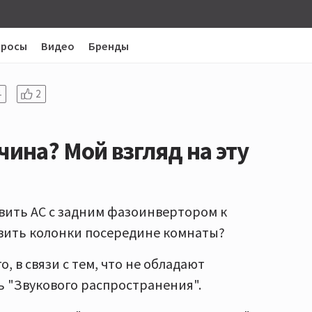
просы
Видео
Бренды
4
2
чина? Мой взгляд на эту
авить АС с задним фазоинвертором к
тавить колонки посередине комнаты?
 в связи с тем, что не обладают
 "Звукового распространения".