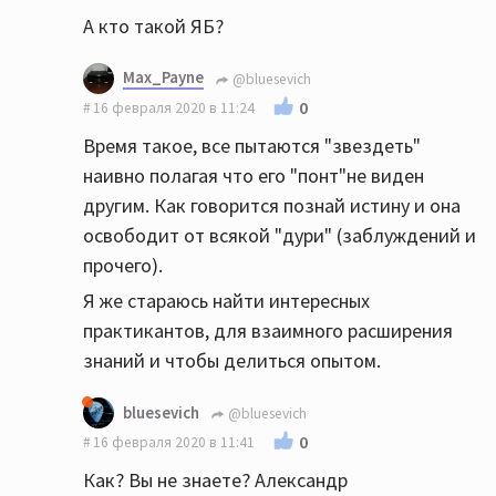
А кто такой ЯБ?
Max_Payne
@bluesevich
0
16 февраля 2020 в 11:24
Время такое, все пытаются "звездеть"
наивно полагая что его "понт"не виден
другим. Как говорится познай истину и она
освободит от всякой "дури" (заблуждений и
прочего).
Я же стараюсь найти интересных
практикантов, для взаимного расширения
знаний и чтобы делиться опытом.
bluesevich
@bluesevich
0
16 февраля 2020 в 11:41
Как? Вы не знаете? Александр