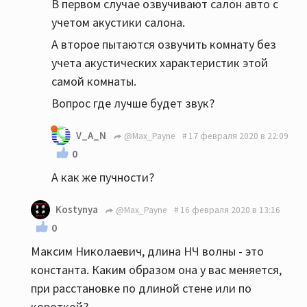
В первом случае озвучивают салон авто с
учетом акустики салона.
А второе пытаются озвучить комнату без
учета акустических характеристик этой
самой комнаты.
Вопрос где лучше будет звук?
V_A_N
@Max_Payne
17 февраля 2020 в 22:09
0
А как же пучности?
Kostynya
@Max_Payne
16 февраля 2020 в 13:16
0
Максим Николаевич, длина НЧ волны - это
константа. Каким образом она у вас меняется,
при расстановке по длиной стене или по
короткой?