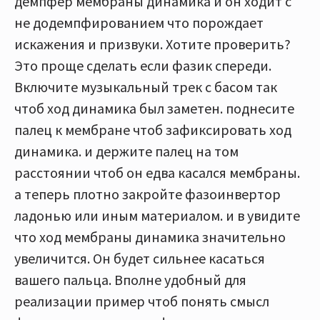
демпфер мембраны динамика и он ходит с
не додемпфированием что порождает
искажения и призвуки. Хотите проверить?
Это проще сделать если фазик спереди.
Включите музыкальный трек с басом так
чтоб ход динамика был заметен. поднесите
палец к мембране чтоб зафиксировать ход
динамика. и держите палец на том
расстоянии чтоб он едва касался мембраны.
а теперь плотно закройте фазоинвертор
ладонью или иным материалом. и в увидите
что ход мембраны динамика значительно
увеличится. Он будет сильнее касаться
вашего пальца. Вполне удобный для
реализации пример чтоб понять смысл