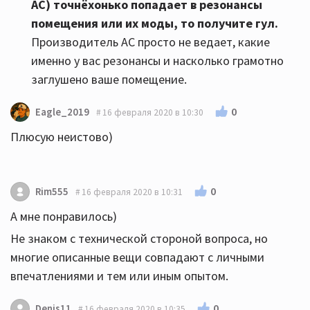
АС)
точнёхонько попадает в резонансы
помещения или их моды, то получите гул
.
Производитель АС просто не ведает, какие
именно у вас резонансы и насколько грамотно
заглушено ваше помещение.
0
Eagle_2019
16 февраля 2020 в 10:30
Плюсую неистово)
0
Rim555
16 февраля 2020 в 10:31
А мне понравилось)
Не знаком с технической стороной вопроса, но
многие описанные вещи совпадают с личными
впечатлениями и тем или иным опытом.
0
Denis11
16 февраля 2020 в 10:35