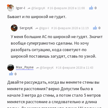
0
Igor-I
@SergeyK
16 февраля 2020 в 11:08
Бывает и по широкой не гудит.
0
SergeyK
@Igor-I
16 февраля 2020 в 11:19
У меня большие АС по широкой не гудят. Значит
вообще суперграмотно сделаны. Но хочу
разобрать ситуацию, кода советуют-по
широкой поставишь загудят, ставь по узкой.
Max_Payne
@SergeyK
16 февраля 2020 в 11:43
0
Давайте рассуждать, когда вы меняете стены вы
меняете расстояния? верно Допустим было в
начале 3 метра до стены, а потом стало 5 метров
меняется расстояние а следовательно и длина