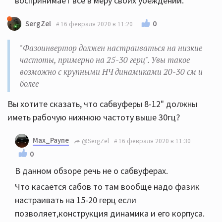
воспринимает все в меру своих убеждений.
0
SergZel
16 февраля 2020 в 11:20
"Фазоинвертор должен настраиваться на низкие
частоты, примерно на 25-30 герц". Увы такое
возможно с крупными НЧ динамиками 20-30 см и
более
Вы хотите сказать, что сабвуферы 8-12" должны
иметь рабочую нижнюю частоту выше 30гц?
Max_Payne
@SergZel
16 февраля 2020 в 11:30
0
В данном обзоре речь не о сабвуферах.
Что касается сабов то там вообще надо фазик
настраивать на 15-20 герц если
позволяет,конструкция динамика и его корпуса.