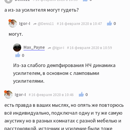
а из-за усилителя могут гудеть?
0
Igor-I
@Denis11
16 февраля 2020 в 10:47
могут.
Max_Payne
@Igor-I
16 февраля 2020 в 10:59
0
Из-за слабого демпфирования НЧ динамика
усилителем, в основном с ламповыми
усилителями.
0
Igor-I
16 февраля 2020 в 10:46
есть правда в ваших мыслях, но опять же повторюсь
всё индивидуально, подключал одну и ту же самую
акустику но в разных комнатах с разной мебелью и
расстоновкой, источник и усиление были тоже