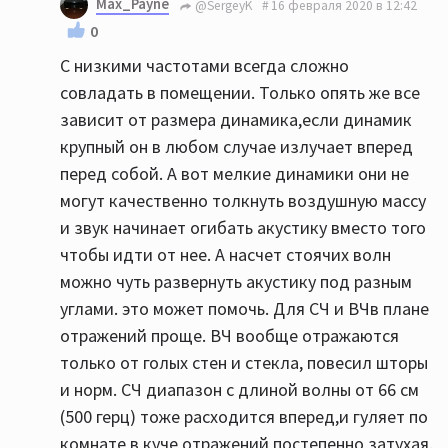
Max_Payne
@SergeyK
16 февраля 2020 в 12:42
0
С низкими частотами всегда сложно
совладать в помещении. Только опять же все
зависит от размера динамика,если динамик
крупный он в любом случае излучает вперед
перед собой. А вот мелкие динамики они не
могут качественно толкнуть воздушную массу
и звук начинает огибать акустику вместо того
чтобы идти от нее. А насчет стоячих волн
можно чуть развернуть акустику под разным
углами. это может помочь. Для СЧ и ВЧв плане
отражений проще. ВЧ вообще отражаются
только от голых стен и стекла, повесил шторы
и норм. СЧ диапазон с длиной волны от 66 см
(500 герц) тоже расходится вперед,и гуляет по
комнате в куче отражений постепенно затухая.