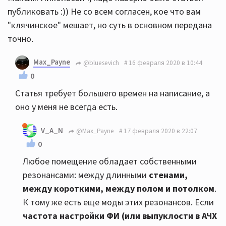
публиковать :)) Не со всем согласен, кое что вам
"клячинское" мешает, но суть в основном передана
точно.
Max_Payne
@bluesevich
16 февраля 2020 в 10:44
0
Статья требует большего времен на написание, а
оно у меня не всегда есть.
V_A_N
@Max_Payne
17 февраля 2020 в 22:07
0
Любое помещение обладает собственными
резонансами: между длинными
стенами,
между короткими, между полом и потолком
.
К тому же есть еще моды этих резонансов. Если
частота настройки ФИ (или выпуклости в АЧХ