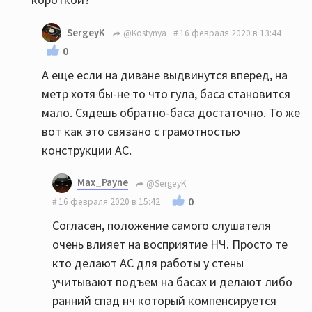
SergeyK
@Kostynya
16 февраля 2020 в 13:44
0
А еще если на диване выдвинутся вперед, на
метр хотя бы-не то что гула, баса становится
мало. Сядешь обратно-баса достаточно. То же
вот как это связано с грамотностью
конструкции АС.
Max_Payne
@SergeyK
0
16 февраля 2020 в 15:42
Согласен, положение самого слушателя
очень влияет на восприятие НЧ. Просто те
кто делают АС для работы у стены
учитывают подъем на басах и делают либо
ранний спад нч который компенсируется