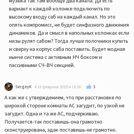
музыка так там вообще два канала. Да есть
вариант к каждой колонке подключить по
высокому входу саб на каждый канал. Но это
опять компромисс, не будет синфазного движения
динамиков. Да и смысл в напольных колонках если
низы рулят сабом? Тогда лучше полочники купить
и сверху на корпус саба поставить. Будет модная
нынче система с активным НЧ боксом и
пассивными СЧ-ВЧ секцией.
3
SergeyK
16 февраля 2020 в 10:56
А как же с утверждением, что при расстановке по
широкой стороне комнаты АС загудит, по узкой не
загудит. Одна и та же АС, подчеркиваю.
Получается-так поставишь-она грамотно
сконструирована, эдак поставишь-не грамотно.