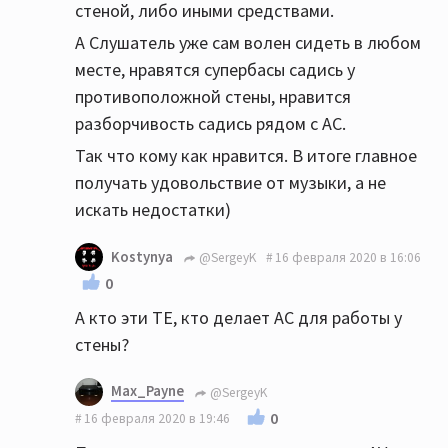
стеной, либо иными средствами.
А Слушатель уже сам волен сидеть в любом
месте, нравятся супербасы садись у
противоположной стены, нравится
разборчивость садись рядом с АС.
Так что кому как нравится. В итоге главное
получать удовольствие от музыки, а не
искать недостатки)
Kostynya
@SergeyK
16 февраля 2020 в 16:06
0
А кто эти ТЕ, кто делает АС для работы у
стены?
Max_Payne
@SergeyK
0
16 февраля 2020 в 19:46