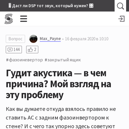
🎚 Даст ли DSP тот звук, который нужен? 🎛
Max_Payne
Вопрос
16 февраля 2020 в 10:10
144
2
фазоиневертор
закрытый ящик
Гудит акустика — в чем
причина? Мой взгляд на
эту проблему
Как вы думаете откуда взялось правило не
ставить АС с задним фазоинвертором к
стене? И с чего так упорно здесь советуют