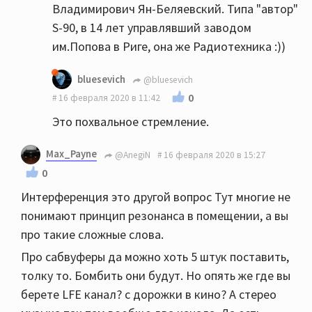
Владимирович Ян-Беляевский. Типа "автор"
S-90, в 14 лет управлявший заводом
им.Попова в Риге, она же Радиотехника :))
bluesevich
@bluesevich
0
16 февраля 2020 в 11:42
Это похвальное стремление.
Max_Payne
@AnegiN
16 февраля 2020 в 15:27
0
Интерференция это другой вопрос Тут многие не
понимают принцип резонанса в помещении, а вы
про такие сложные слова.
Про сабвуферы да можно хоть 5 штук поставить,
толку то. Бомбить они будут. Но опять же где вы
берете LFE канал? с дорожки в кино? А стерео