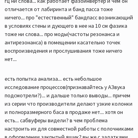
гц ни слова... как работает фазоинвертер и чем он
отличается от лабиринта и банд пасса тоже
ничего... про "естественный" бандпасс возникающий
в условиях стены и дующего в нее на 10 см фазика
тоже ни слова... про моды(частоты резонанса и
антирезонанса) в помещении касательно точек
воспроизведения и прослушивания тоже ничего
нет...
есть попытка анализа... есть небольшое
исследование процессов(признавайтесь у АЗвука
подсмотрели?)... и дальше только выводы... причем
из серии что производители делают узкие колонки
и полноразмерного баса в продаже нет... хотя он
есть... сабвуферы видели? в чем проблема
настроить их для совместной работы с полочниками
в оформлении закрытый ящик? вы же с задатками