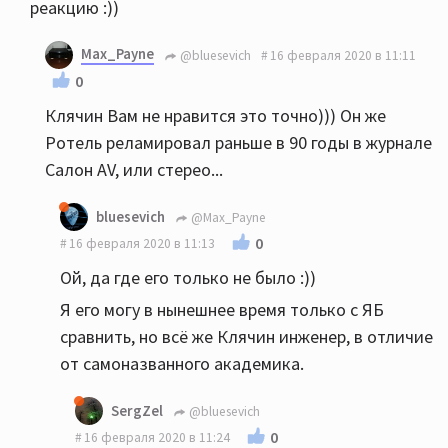
реакцию :))
Max_Payne
@bluesevich
16 февраля 2020 в 11:11
0
Клячин Вам не нравится это точно))) Он же
Ротель реламировал раньше в 90 годы в журнале
Салон AV, или стерео...
bluesevich
@Max_Payne
0
16 февраля 2020 в 11:13
Ой, да где его только не было :))
Я его могу в нынешнее время только с ЯБ
сравнить, но всё же Клячин инженер, в отличие
от самоназванного академика.
SergZel
@bluesevich
0
16 февраля 2020 в 11:24