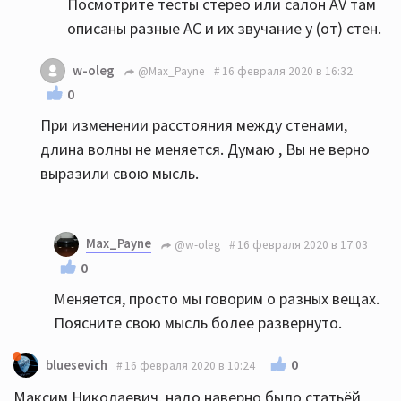
Посмотрите тесты стерео или салон AV там
описаны разные АС и их звучание у (от) стен.
w-oleg
@Max_Payne
16 февраля 2020 в 16:32
0
При изменении расстояния между стенами,
длина волны не меняется. Думаю , Вы не верно
выразили свою мысль.
Max_Payne
@w-oleg
16 февраля 2020 в 17:03
0
Меняется, просто мы говорим о разных вещах.
Поясните свою мысль более развернуто.
0
bluesevich
16 февраля 2020 в 10:24
Максим Николаевич, надо наверно было статьёй