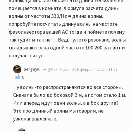
волны. Да многие говорят что длина НЧ волны не
помещается в комнате. Формула расчета длины
волны от частоты 330/Hz = длина волны.
попробуйте посчитать длину волны на частоте
фазоинвертора вашей АС тогда и поймете почему
так гудит и так нет... Ведь гул это резонанс, волны
складываются на одной частоте 100 200 раз вот и
получается гул.
SergeyK
@Max_Payne
16 февраля 2020 в 11:53
0
Ну волны-то распространяются во все стороны.
Сначала было до боковой 3 м, а потом стало 1 м.
Или вперед идут одни волны, а в бок другие?
Это про длинный волны мы говорим, не
узконаправленные.