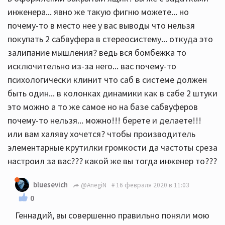
инженера... явно же такую фигню можете... но
почему-то в место нее у вас выводы что нельзя
покупать 2 сабвуфера в стереосистему... откуда это
залипание мышления? ведь вся бомбежка то
исключительно из-за него... вас почему-то
психологически клинит что саб в системе должен
быть один... в колонках динамики как в сабе 2 штуки
это можно а то же самое но на базе сабвуферов
почему-то нельзя... можно!!! берете и делаете!!!
или вам халяву хочется? чтобы производитель
элементарные крутилки громкости да частоты среза
настроил за вас??? какой же вы тогда инженер то???
bluesevich
@AnegiN
16 февраля 2020 в 11:03
0
Геннадий, вы совершенно правильно поняли мою