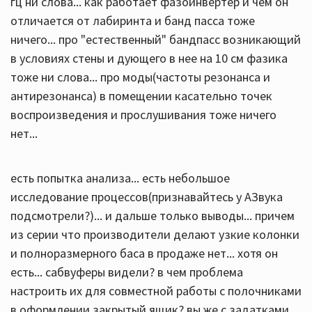
гц ни слова... как работает фазоинвертер и чем он
отличается от лабиринта и банд пасса тоже
ничего... про "естественный" бандпасс возникающий
в условиях стены и дующего в нее на 10 см фазика
тоже ни слова... про моды(частоты резонанса и
антирезонанса) в помещении касательно точек
воспроизведения и прослушивания тоже ничего
нет...
есть попытка анализа... есть небольшое
исследование процессов(признавайтесь у АЗвука
подсмотрели?)... и дальше только выводы... причем
из серии что производители делают узкие колонки
и полноразмерного баса в продаже нет... хотя он
есть... сабвуферы видели? в чем проблема
настроить их для совместной работы с полочниками
в оформлении закрытый ящик? вы же с задатками