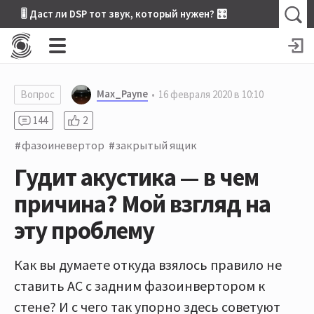
🎚 Даст ли DSP тот звук, который нужен? 🎛
Max_Payne
Вопрос
16 февраля 2020 в 10:10
144
2
фазоиневертор
закрытый ящик
Гудит акустика — в чем
причина? Мой взгляд на
эту проблему
Как вы думаете откуда взялось правило не
ставить АС с задним фазоинвертором к
стене? И с чего так упорно здесь советуют