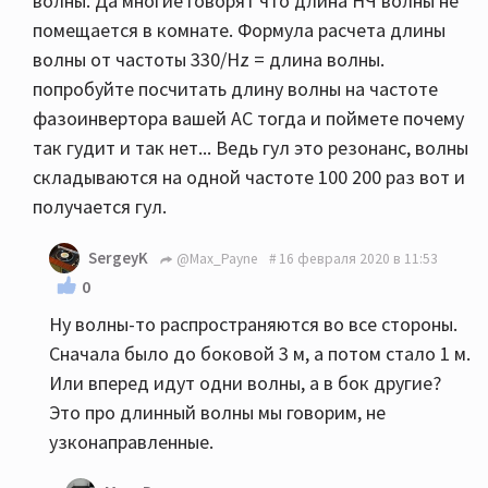
волны. Да многие говорят что длина НЧ волны не
помещается в комнате. Формула расчета длины
волны от частоты 330/Hz = длина волны.
попробуйте посчитать длину волны на частоте
фазоинвертора вашей АС тогда и поймете почему
так гудит и так нет... Ведь гул это резонанс, волны
складываются на одной частоте 100 200 раз вот и
получается гул.
SergeyK
@Max_Payne
16 февраля 2020 в 11:53
0
Ну волны-то распространяются во все стороны.
Сначала было до боковой 3 м, а потом стало 1 м.
Или вперед идут одни волны, а в бок другие?
Это про длинный волны мы говорим, не
узконаправленные.