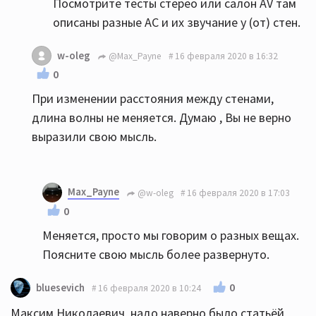
Посмотрите тесты стерео или салон AV там
описаны разные АС и их звучание у (от) стен.
w-oleg
@Max_Payne
16 февраля 2020 в 16:32
0
При изменении расстояния между стенами,
длина волны не меняется. Думаю , Вы не верно
выразили свою мысль.
Max_Payne
@w-oleg
16 февраля 2020 в 17:03
0
Меняется, просто мы говорим о разных вещах.
Поясните свою мысль более развернуто.
0
bluesevich
16 февраля 2020 в 10:24
Максим Николаевич, надо наверно было статьёй