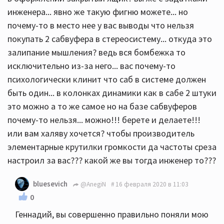
инженера... явно же такую фигню можете... но
почему-то в место нее у вас выводы что нельзя
покупать 2 сабвуфера в стереосистему... откуда это
залипание мышления? ведь вся бомбежка то
исключительно из-за него... вас почему-то
психологически клинит что саб в системе должен
быть один... в колонках динамики как в сабе 2 штуки
это можно а то же самое но на базе сабвуферов
почему-то нельзя... можно!!! берете и делаете!!!
или вам халяву хочется? чтобы производитель
элементарные крутилки громкости да частоты среза
настроил за вас??? какой же вы тогда инженер то???
bluesevich
@AnegiN
16 февраля 2020 в 11:03
0
Геннадий, вы совершенно правильно поняли мою