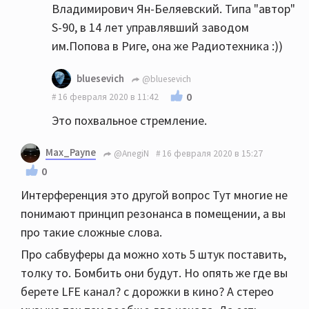
Владимирович Ян-Беляевский. Типа "автор"
S-90, в 14 лет управлявший заводом
им.Попова в Риге, она же Радиотехника :))
bluesevich
@bluesevich
0
16 февраля 2020 в 11:42
Это похвальное стремление.
Max_Payne
@AnegiN
16 февраля 2020 в 15:27
0
Интерференция это другой вопрос Тут многие не
понимают принцип резонанса в помещении, а вы
про такие сложные слова.
Про сабвуферы да можно хоть 5 штук поставить,
толку то. Бомбить они будут. Но опять же где вы
берете LFE канал? с дорожки в кино? А стерео