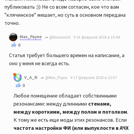
публиковать :)) Не со всем согласен, кое что вам
"клячинское" мешает, но суть в основном передана
точно.
Max_Payne
@bluesevich
16 февраля 2020 в 10:44
0
Статья требует большего времен на написание, а
оно у меня не всегда есть.
V_A_N
@Max_Payne
17 февраля 2020 в 22:07
0
Любое помещение обладает собственными
резонансами: между длинными
стенами,
между короткими, между полом и потолком
.
К тому же есть еще моды этих резонансов. Если
частота настройки ФИ (или выпуклости в АЧХ