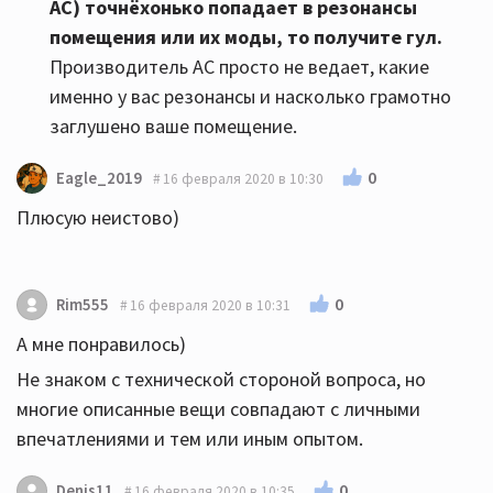
АС)
точнёхонько попадает в резонансы
помещения или их моды, то получите гул
.
Производитель АС просто не ведает, какие
именно у вас резонансы и насколько грамотно
заглушено ваше помещение.
0
Eagle_2019
16 февраля 2020 в 10:30
Плюсую неистово)
0
Rim555
16 февраля 2020 в 10:31
А мне понравилось)
Не знаком с технической стороной вопроса, но
многие описанные вещи совпадают с личными
впечатлениями и тем или иным опытом.
0
Denis11
16 февраля 2020 в 10:35