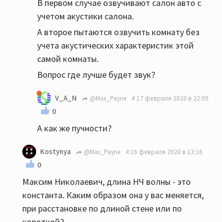
В первом случае озвучивают салон авто с
учетом акустики салона.
А второе пытаются озвучить комнату без
учета акустических характеристик этой
самой комнаты.
Вопрос где лучше будет звук?
V_A_N
@Max_Payne
17 февраля 2020 в 22:09
0
А как же пучности?
Kostynya
@Max_Payne
16 февраля 2020 в 13:16
0
Максим Николаевич, длина НЧ волны - это
константа. Каким образом она у вас меняется,
при расстановке по длиной стене или по
короткой?