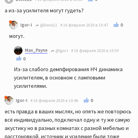
а из-за усилителя могут гудеть?
0
Igor-I
@Denis11
16 февраля 2020 в 10:47
могут.
Max_Payne
@Igor-I
16 февраля 2020 в 10:59
0
Из-за слабого демпфирования НЧ динамика
усилителем, в основном с ламповыми
усилителями.
0
Igor-I
16 февраля 2020 в 10:46
есть правда в ваших мыслях, но опять же повторюсь
всё индивидуально, подключал одну и ту же самую
акустику но в разных комнатах с разной мебелью и
расстоновкой, источник и усиление были тоже