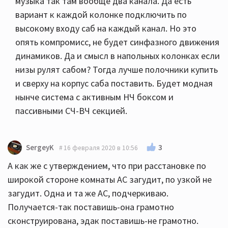
музыка так там вообще два канала. Да есть
вариант к каждой колонке подключить по
высокому входу саб на каждый канал. Но это
опять компромисс, не будет синфазного движения
динамиков. Да и смысл в напольных колонках если
низы рулят сабом? Тогда лучше полочники купить
и сверху на корпус саба поставить. Будет модная
нынче система с активным НЧ боксом и
пассивными СЧ-ВЧ секцией.
3
SergeyK
16 февраля 2020 в 10:56
А как же с утверждением, что при расстановке по
широкой стороне комнаты АС загудит, по узкой не
загудит. Одна и та же АС, подчеркиваю.
Получается-так поставишь-она грамотно
сконструирована, эдак поставишь-не грамотно.