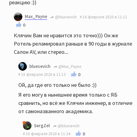
реакцию :))
Max_Payne
@bluesevich
16 февраля 2020 в 11:11
0
Клячин Вам не нравится это точно))) Он же
Ротель реламировал раньше в 90 годы в журнале
Салон AV, или стерео...
bluesevich
@Max_Payne
0
16 февраля 2020 в 11:13
Ой, да где его только не было :))
Я его могу в нынешнее время только с ЯБ
сравнить, но всё же Клячин инженер, в отличие
от самоназванного академика.
SergZel
@bluesevich
0
16 февраля 2020 в 11:24