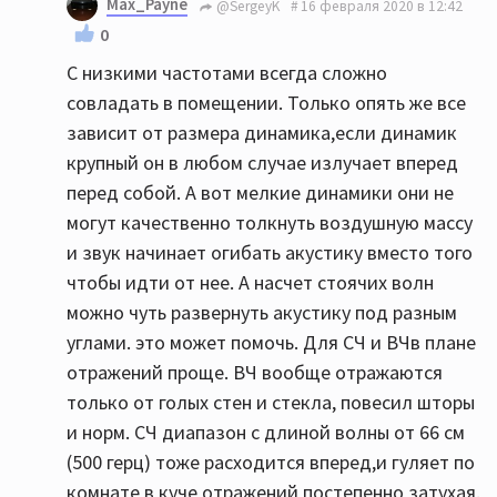
Max_Payne
@SergeyK
16 февраля 2020 в 12:42
0
С низкими частотами всегда сложно
совладать в помещении. Только опять же все
зависит от размера динамика,если динамик
крупный он в любом случае излучает вперед
перед собой. А вот мелкие динамики они не
могут качественно толкнуть воздушную массу
и звук начинает огибать акустику вместо того
чтобы идти от нее. А насчет стоячих волн
можно чуть развернуть акустику под разным
углами. это может помочь. Для СЧ и ВЧв плане
отражений проще. ВЧ вообще отражаются
только от голых стен и стекла, повесил шторы
и норм. СЧ диапазон с длиной волны от 66 см
(500 герц) тоже расходится вперед,и гуляет по
комнате в куче отражений постепенно затухая.