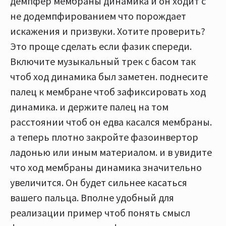
демпфер мембраны динамика и он ходит с
не додемпфированием что порождает
искажения и призвуки. Хотите проверить?
Это проще сделать если фазик спереди.
Включите музыкальный трек с басом так
чтоб ход динамика был заметен. поднесите
палец к мембране чтоб зафиксировать ход
динамика. и держите палец на том
расстоянии чтоб он едва касался мембраны.
а теперь плотно закройте фазоинвертор
ладонью или иным материалом. и в увидите
что ход мембраны динамика значительно
увеличится. Он будет сильнее касаться
вашего пальца. Вполне удобный для
реализации пример чтоб понять смысл