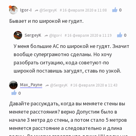
0
Igor-I
@SergeyK
16 февраля 2020 в 11:08
Бывает и по широкой не гудит.
0
SergeyK
@Igor-I
16 февраля 2020 в 11:19
У меня большие АС по широкой не гудят. Значит
вообще суперграмотно сделаны. Но хочу
разобрать ситуацию, кода советуют-по
широкой поставишь загудят, ставь по узкой.
Max_Payne
@SergeyK
16 февраля 2020 в 11:43
0
Давайте рассуждать, когда вы меняете стены вы
меняете расстояния? верно Допустим было в
начале 3 метра до стены, а потом стало 5 метров
меняется расстояние а следовательно и длина