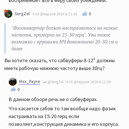
воспринимает все в меру своих убеждений.
0
SergZel
16 февраля 2020 в 11:20
"Фазоинвертор должен настраиваться на низкие
частоты, примерно на 25-30 герц". Увы такое
возможно с крупными НЧ динамиками 20-30 см и
более
Вы хотите сказать, что сабвуферы 8-12" должны
иметь рабочую нижнюю частоту выше 30гц?
Max_Payne
@SergZel
16 февраля 2020 в 11:30
0
В данном обзоре речь не о сабвуферах.
Что касается сабов то там вообще надо фазик
настраивать на 15-20 герц если
позволяет,конструкция динамика и его корпуса.