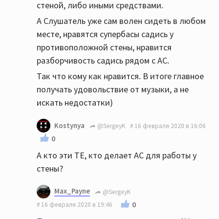
стеной, либо иными средствами.
А Слушатель уже сам волен сидеть в любом
месте, нравятся супербасы садись у
противоположной стены, нравится
разборчивость садись рядом с АС.
Так что кому как нравится. В итоге главное
получать удовольствие от музыки, а не
искать недостатки)
Kostynya
@SergeyK
16 февраля 2020 в 16:06
0
А кто эти ТЕ, кто делает АС для работы у
стены?
Max_Payne
@SergeyK
0
16 февраля 2020 в 19:46