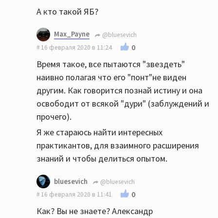
А кто такой ЯБ?
Max_Payne
@bluesevich
0
16 февраля 2020 в 11:24
Время такое, все пытаются "звездеть"
наивно полагая что его "понт"не виден
другим. Как говорится познай истину и она
освободит от всякой "дури" (заблуждений и
прочего).
Я же стараюсь найти интересных
практикантов, для взаимного расширения
знаний и чтобы делиться опытом.
bluesevich
@bluesevich
0
16 февраля 2020 в 11:41
Как? Вы не знаете? Александр