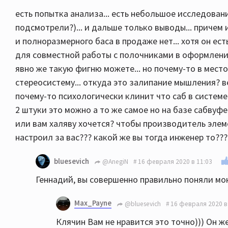
есть попытка анализа... есть небольшое исследован
подсмотрели?)... и дальше только выводы... причем
и полноразмерного баса в продаже нет... хотя он ес
для совместной работы с полочниками в оформлении
явно же такую фигню можете... но почему-то в место
стереосистему... откуда это залипание мышления? ве
почему-то психологически клинит что саб в системе
2 штуки это можно а то же самое но на базе сабвуфер
или вам халяву хочется? чтобы производитель элем
настроил за вас??? какой же вы тогда инженер то???
bluesevich
@AnegiN
16 февраля 2020 в 11:03
Геннадий, вы совершенно правильно поняли мою
Max_Payne
@bluesevich
16 февраля 2020 в
Клячин Вам не нравится это точно))) Он ж