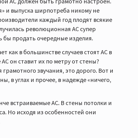
ой АС должен быть грамотно настроен.
я» и выпуска ширпотреба никому не
роизводители каждый год плодят всякие
олучилась революционная АС супер
ь бы продать очередные изделия.
т как в большинстве случаев стоят АС в
АС он ставит их по метру от стены?
 грамотного звучания, это дорого. Вот и
, в углах и прочее, в надежде «ничего,
че встраиваемые АС. В стены потолки и
аса. Но исходя из особенностей они
.