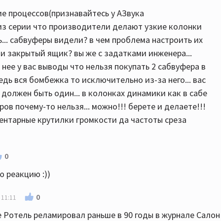
ие процессов(признавайтесь у АЗвука
 из серии что производители делают узкие колонки
ть... сабвуферы видели? в чем проблема настроить их
 закрытый ящик? вы же с задатками инженера...
 нее у вас выводы что нельзя покупать 2 сабвуфера в
дь вся бомбежка то исключительно из-за него... вас
 должен быть один... в колонках динамики как в сабе
ов почему-то нельзя... можно!!! берете и делаете!!!
ентарные крутилки громкости да частоты среза
0
 реакцию :))
0
 11:11
е Ротель реламировал раньше в 90 годы в журнале Салон 