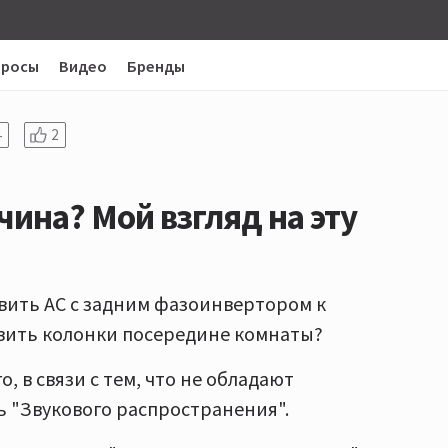
просы
Видео
Бренды
4
2
чина? Мой взгляд на эту
авить АС с задним фазоинвертором к
тавить колонки посередине комнаты?
 в связи с тем, что не обладают
 "Звукового распространения".