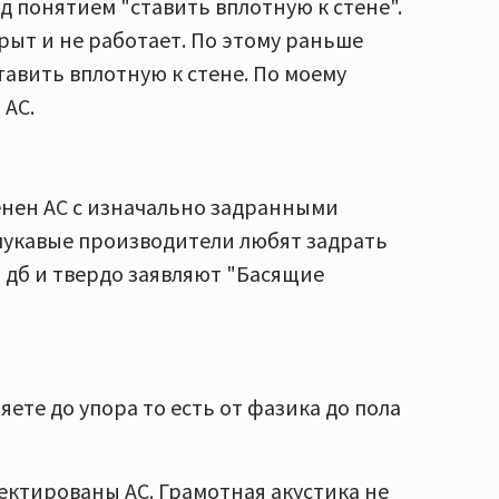
д понятием "ставить вплотную к стене".
рыт и не работает. По этому раньше
авить вплотную к стене. По моему
 АС.
венен АС с изначально задранными
к лукавые производители любят задрать
+6 дб и твердо заявляют "Басящие
ете до упора то есть от фазика до пола
оектированы АС. Грамотная акустика не