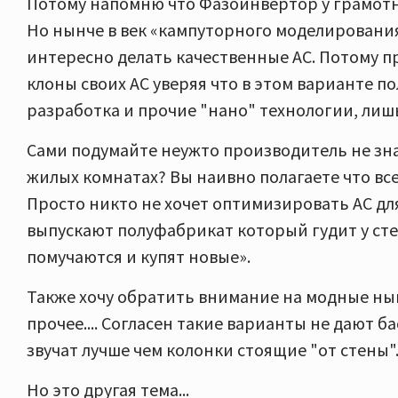
Потому напомню что Фазоинвертор у грамотн
Но нынче в век «кампуторного моделировани
интересно делать качественные АС. Потому п
клоны своих АС уверяя что в этом варианте п
разработка и прочие "нано" технологии, лиш
Сами подумайте неужто производитель не знае
жилых комнатах? Вы наивно полагаете что все 
Просто никто не хочет оптимизировать АС для
выпускают полуфабрикат который гудит у стены
помучаются и купят новые».
Также хочу обратить внимание на модные нын
прочее.... Согласен такие варианты не дают б
звучат лучше чем колонки стоящие "от стены"
Но это другая тема...