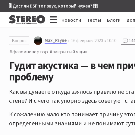
🎚 Даст ли DSP тот звук, который нужен? 🎛
Новости
Тесты
Блоги
Во
Max_Payne
Вопрос
16 февраля 2020 в 10:10
14
фазоиневертор
закрытый ящик
Гудит акустика — в чем при
проблему
Как вы думаете откуда взялось правило не ст
стене? И с чего так упорно здесь советуют с
К сожалению мало кто понимает причину этого,
определенными знаниями и не понимают суть