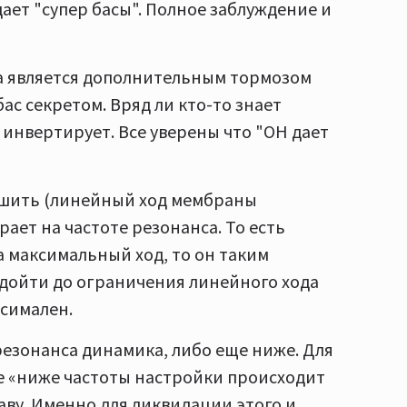
дает "супер басы". Полное заблуждение и
на является дополнительным тормозом
с секретом. Вряд ли кто-то знает
инвертирует. Все уверены что "ОН дает
ньшить (линейный ход мембраны
рает на частоте резонанса. То есть
а максимальный ход, то он таким
дойти до ограничения линейного хода
ксимален.
езонанса динамика, либо еще ниже. Для
е «ниже частоты настройки происходит
аву. Именно для ликвидации этого и