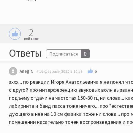
2
рейтинг
Ответы
0
Подписаться
6
AnegiN
16 февраля 2020 в 10:59
эххх... по реакции Игоря Анатольевича я не понял что
с другой про интерференцию звуковых волн вызван
подъему отдачи на частотах 150-80 гц ни слова... к
лабиринта и банд пасса тоже ничего... про "естест
дующего в нее на 10 см фазика тоже ни слова... про
помещении касательно точек воспроизведения и про