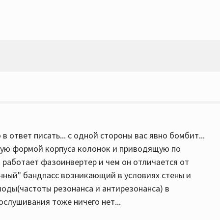
 в ответ писать... с одной стороны вас явно бомбит...
ную формой корпуса колонок и приводящую по
ак работает фазоинвертер и чем он отличается от
венный" бандпасс возникающий в условиях стены и
 моды(частоты резонанса и антирезонанса) в
слушивания тоже ничего нет...