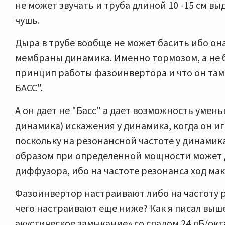
не может звучать и труба длиной 10 -15 см вы
чушь.
Дыра в трубе вообще не может басить ибо о
мембраны динамика. Именно тормозом, а не ба
принцип работы фазоинвертора и что он там 
БАСС".
А он дает не "Басс" а дает возможность уме
динамика) искажения у динамика, когда он иг
поскольку на резонансной частоте у динамик
образом при определенной мощности может 
диффузора, ибо на частоте резонанса ход ма
Фазоинвертор настраивают либо на частоту р
чего настраивают еще ниже? Как я писал выш
акустическое замыкание» со спадом 24 дБ/окт