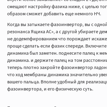
смещают настройку фазика ниже, с целью то
образом сможет добавить еще немного НЧ.
Когда вы затыкаете фазоинвертор, вы с одно
резонанса Ящика АС», а с другой убираете д
не додемпфированием что порождает искажен
проще сделать если фазик спереди. Включите 
динамика был заметен. поднесите палец к ме
динамика. и держите палец на том расстоянии
теперь плотно закройте фазоинвертор ладон
что ход мембраны динамика значительно увел
вашего пальца. Вполне удобный для реализац
фазоинвертора, и его физическую суть.