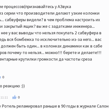
ие процессов(признавайтесь у АЗвука
 из серии что производители делают узкие колонки
ть... сабвуферы видели? в чем проблема настроить их
 закрытый ящик? вы же с задатками инженера...
 нее у вас выводы что нельзя покупать 2 сабвуфера в
дь вся бомбежка то исключительно из-за него... вас
 должен быть один... в колонках динамики как в сабе
ов почему-то нельзя... можно!!! берете и делаете!!!
ентарные крутилки громкости да частоты среза
0
 реакцию :))
0
 11:11
е Ротель реламировал раньше в 90 годы в журнале Салон 