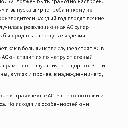
ой АС должен быть грамотно настроен.
я» и выпуска ширпотреба никому не
роизводители каждый год плодят всякие
олучилась революционная АС супер
ь бы продать очередные изделия.
т как в большинстве случаев стоят АС в
АС он ставит их по метру от стены?
 грамотного звучания, это дорого. Вот и
, в углах и прочее, в надежде «ничего,
че встраиваемые АС. В стены потолки и
аса. Но исходя из особенностей они
.