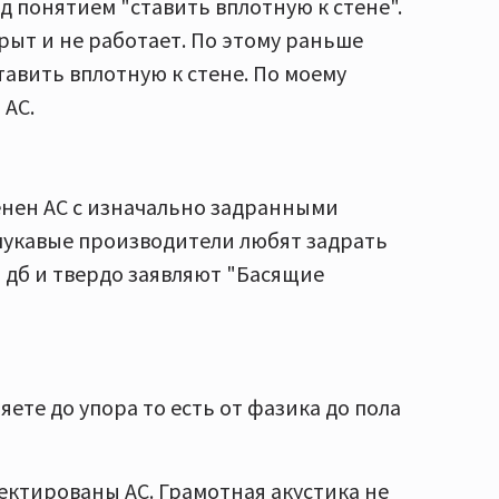
д понятием "ставить вплотную к стене".
рыт и не работает. По этому раньше
авить вплотную к стене. По моему
 АС.
венен АС с изначально задранными
к лукавые производители любят задрать
+6 дб и твердо заявляют "Басящие
ете до упора то есть от фазика до пола
оектированы АС. Грамотная акустика не