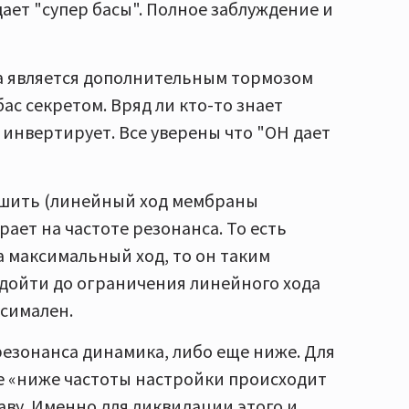
дает "супер басы". Полное заблуждение и
на является дополнительным тормозом
с секретом. Вряд ли кто-то знает
инвертирует. Все уверены что "ОН дает
ньшить (линейный ход мембраны
рает на частоте резонанса. То есть
а максимальный ход, то он таким
дойти до ограничения линейного хода
ксимален.
езонанса динамика, либо еще ниже. Для
е «ниже частоты настройки происходит
аву. Именно для ликвидации этого и