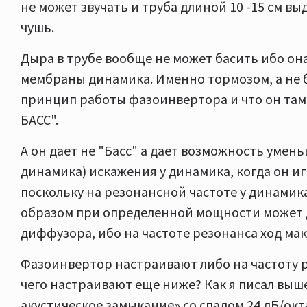
не может звучать и труба длиной 10 -15 см вы
чушь.
Дыра в трубе вообще не может басить ибо о
мембраны динамика. Именно тормозом, а не ба
принцип работы фазоинвертора и что он там 
БАСС".
А он дает не "Басс" а дает возможность уме
динамика) искажения у динамика, когда он иг
поскольку на резонансной частоте у динамик
образом при определенной мощности может 
диффузора, ибо на частоте резонанса ход ма
Фазоинвертор настраивают либо на частоту р
чего настраивают еще ниже? Как я писал выш
акустическое замыкание» со спадом 24 дБ/окт