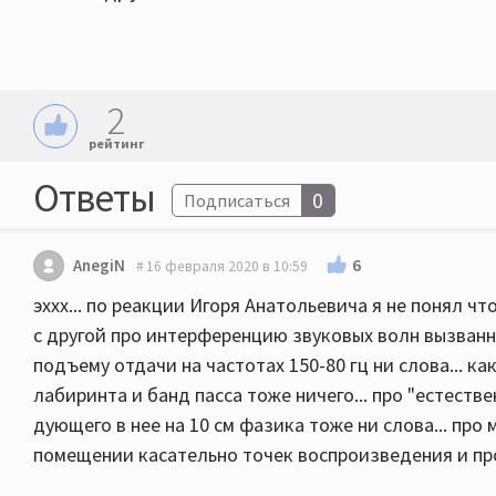
2
рейтинг
Ответы
0
Подписаться
6
AnegiN
16 февраля 2020 в 10:59
эххх... по реакции Игоря Анатольевича я не понял что
с другой про интерференцию звуковых волн вызван
подъему отдачи на частотах 150-80 гц ни слова... к
лабиринта и банд пасса тоже ничего... про "естест
дующего в нее на 10 см фазика тоже ни слова... про
помещении касательно точек воспроизведения и про