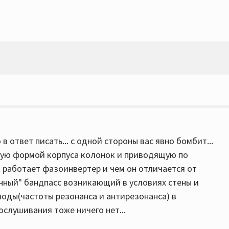
 в ответ писать... с одной стороны вас явно бомбит...
ную формой корпуса колонок и приводящую по
ак работает фазоинвертер и чем он отличается от
венный" бандпасс возникающий в условиях стены и
 моды(частоты резонанса и антирезонанса) в
слушивания тоже ничего нет...