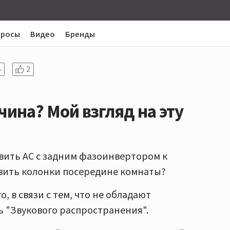
просы
Видео
Бренды
4
2
чина? Мой взгляд на эту
авить АС с задним фазоинвертором к
тавить колонки посередине комнаты?
 в связи с тем, что не обладают
 "Звукового распространения".