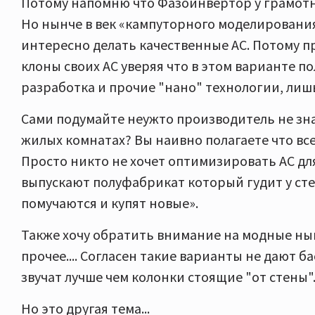
Потому напомню что Фазоинвертор у грамотн
Но нынче в век «кампуторного моделировани
интересно делать качественные АС. Потому п
клоны своих АС уверяя что в этом варианте п
разработка и прочие "нано" технологии, лиш
Сами подумайте неужто производитель не знае
жилых комнатах? Вы наивно полагаете что все 
Просто никто не хочет оптимизировать АС для
выпускают полуфабрикат который гудит у стены
помучаются и купят новые».
Также хочу обратить внимание на модные нын
прочее.... Согласен такие варианты не дают б
звучат лучше чем колонки стоящие "от стены"
Но это другая тема...