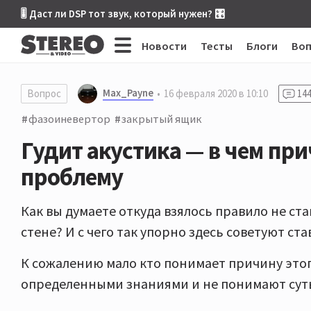
🎚 Даст ли DSP тот звук, который нужен? 🎛
Новости
Тесты
Блоги
Во
Max_Payne
Вопрос
16 февраля 2020 в 10:10
14
фазоиневертор
закрытый ящик
Гудит акустика — в чем при
проблему
Как вы думаете откуда взялось правило не ст
стене? И с чего так упорно здесь советуют с
К сожалению мало кто понимает причину этого,
определенными знаниями и не понимают суть