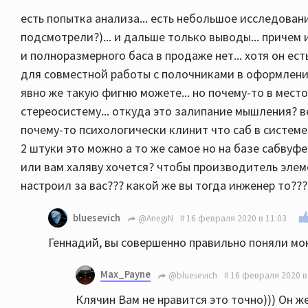
есть попытка анализа... есть небольшое исследован
подсмотрели?)... и дальше только выводы... причем
и полноразмерного баса в продаже нет... хотя он ес
для совместной работы с полочниками в оформлении
явно же такую фигню можете... но почему-то в место
стереосистему... откуда это залипание мышления? ве
почему-то психологически клинит что саб в системе
2 штуки это можно а то же самое но на базе сабвуфер
или вам халяву хочется? чтобы производитель элем
настроил за вас??? какой же вы тогда инженер то???
bluesevich
@AnegiN
16 февраля 2020 в 11:03
Геннадий, вы совершенно правильно поняли мою
Max_Payne
@bluesevich
16 февраля 2020 в
Клячин Вам не нравится это точно))) Он ж