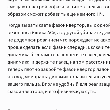
смещают настройку фазика ниже, с целью то
образом сможет добавить еще немного НЧ.
Когда вы затыкаете фазоинвертор, вы с одно
резонанса Ящика АС», а с другой убираете д
не додемпфированием что порождает искажен
проще сделать если фазик спереди. Включите 
динамика был заметен. поднесите палец к ме
динамика. и держите палец на том расстоянии
теперь плотно закройте фазоинвертор ладон
что ход мембраны динамика значительно увел
вашего пальца. Вполне удобный для реализац
фазоинвертора, и его физическую суть.