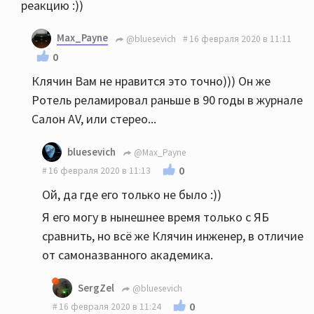
реакцию :))
Max_Payne
@bluesevich
16 февраля 2020 в 11:11
0
Клячин Вам не нравится это точно))) Он же
Ротель реламировал раньше в 90 годы в журнале
Салон AV, или стерео...
bluesevich
@Max_Payne
0
16 февраля 2020 в 11:13
Ой, да где его только не было :))
Я его могу в нынешнее время только с ЯБ
сравнить, но всё же Клячин инженер, в отличие
от самоназванного академика.
SergZel
@bluesevich
0
16 февраля 2020 в 11:24