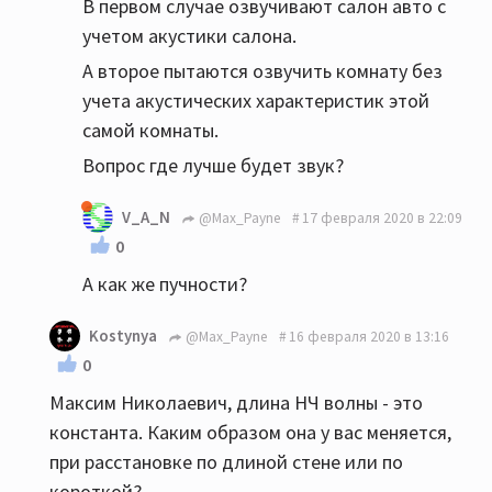
В первом случае озвучивают салон авто с
учетом акустики салона.
А второе пытаются озвучить комнату без
учета акустических характеристик этой
самой комнаты.
Вопрос где лучше будет звук?
V_A_N
@Max_Payne
17 февраля 2020 в 22:09
0
А как же пучности?
Kostynya
@Max_Payne
16 февраля 2020 в 13:16
0
Максим Николаевич, длина НЧ волны - это
константа. Каким образом она у вас меняется,
при расстановке по длиной стене или по
короткой?