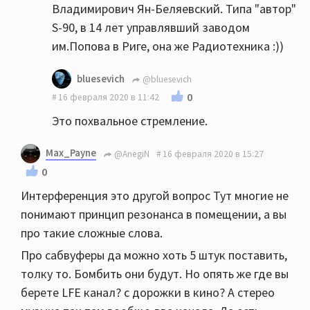
Владимирович Ян-Беляевский. Типа "автор"
S-90, в 14 лет управлявший заводом
им.Попова в Риге, она же Радиотехника :))
bluesevich
@bluesevich
0
16 февраля 2020 в 11:42
Это похвальное стремление.
Max_Payne
@AnegiN
16 февраля 2020 в 15:27
0
Интерференция это другой вопрос Тут многие не
понимают принцип резонанса в помещении, а вы
про такие сложные слова.
Про сабвуферы да можно хоть 5 штук поставить,
толку то. Бомбить они будут. Но опять же где вы
берете LFE канал? с дорожки в кино? А стерео