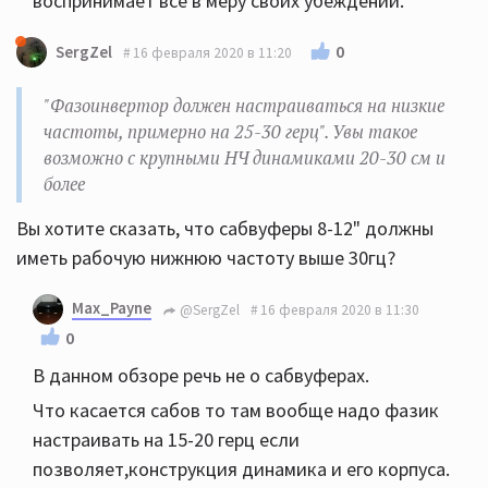
воспринимает все в меру своих убеждений.
0
SergZel
16 февраля 2020 в 11:20
"Фазоинвертор должен настраиваться на низкие
частоты, примерно на 25-30 герц". Увы такое
возможно с крупными НЧ динамиками 20-30 см и
более
Вы хотите сказать, что сабвуферы 8-12" должны
иметь рабочую нижнюю частоту выше 30гц?
Max_Payne
@SergZel
16 февраля 2020 в 11:30
0
В данном обзоре речь не о сабвуферах.
Что касается сабов то там вообще надо фазик
настраивать на 15-20 герц если
позволяет,конструкция динамика и его корпуса.