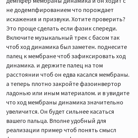
демпфер мембраны динамика и он ходит с
не додемпфированием что порождает
искажения и призвуки. Хотите проверить?
Это проще сделать если фазик спереди.
Включите музыкальный трек с басом так
чтоб ход динамика был заметен. поднесите
палец к мембране чтоб зафиксировать ход
динамика. и держите палец на том
расстоянии чтоб он едва касался мембраны.
а теперь плотно закройте фазоинвертор
ладонью или иным материалом. и в увидите
что ход мембраны динамика значительно
увеличится. Он будет сильнее касаться
вашего пальца. Вполне удобный для
реализации пример чтоб понять смысл