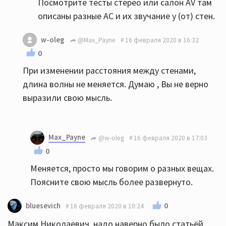
Посмотрите тесты стерео или салон AV там
описаны разные АС и их звучание у (от) стен.
w-oleg
@Max_Payne
16 февраля 2020 в 16:32
0
При изменении расстояния между стенами,
длина волны не меняется. Думаю , Вы не верно
выразили свою мысль.
Max_Payne
@w-oleg
16 февраля 2020 в 17:03
0
Меняется, просто мы говорим о разных вещах.
Поясните свою мысль более развернуто.
0
bluesevich
16 февраля 2020 в 10:24
Максим Николаевич, надо наверно было статьёй