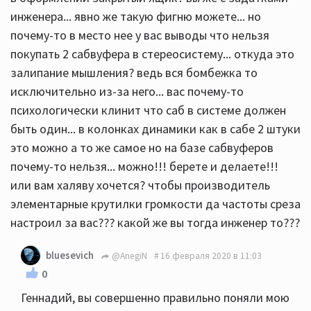
инженера... явно же такую фигню можете... но
почему-то в место нее у вас выводы что нельзя
покупать 2 сабвуфера в стереосистему... откуда это
залипание мышления? ведь вся бомбежка то
исключительно из-за него... вас почему-то
психологически клинит что саб в системе должен
быть один... в колонках динамики как в сабе 2 штуки
это можно а то же самое но на базе сабвуферов
почему-то нельзя... можно!!! берете и делаете!!!
или вам халяву хочется? чтобы производитель
элементарные крутилки громкости да частоты среза
настроил за вас??? какой же вы тогда инженер то???
bluesevich
@AnegiN
16 февраля 2020 в 11:03
0
Геннадий, вы совершенно правильно поняли мою