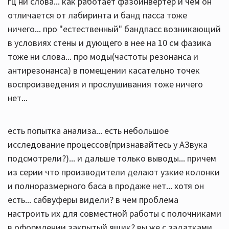
гц ни слова... как работает фазоинвертер и чем он
отличается от лабиринта и банд пасса тоже
ничего... про "естественный" бандпасс возникающий
в условиях стены и дующего в нее на 10 см фазика
тоже ни слова... про моды(частоты резонанса и
антирезонанса) в помещении касательно точек
воспроизведения и прослушивания тоже ничего
нет...
есть попытка анализа... есть небольшое
исследование процессов(признавайтесь у АЗвука
подсмотрели?)... и дальше только выводы... причем
из серии что производители делают узкие колонки
и полноразмерного баса в продаже нет... хотя он
есть... сабвуферы видели? в чем проблема
настроить их для совместной работы с полочниками
в оформлении закрытый ящик? вы же с задатками