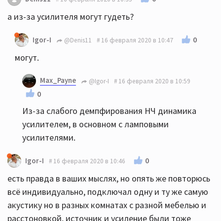
а из-за усилителя могут гудеть?
0
Igor-I
@Denis11
16 февраля 2020 в 10:47
могут.
Max_Payne
@Igor-I
16 февраля 2020 в 10:59
0
Из-за слабого демпфирования НЧ динамика
усилителем, в основном с ламповыми
усилителями.
0
Igor-I
16 февраля 2020 в 10:46
есть правда в ваших мыслях, но опять же повторюсь
всё индивидуально, подключал одну и ту же самую
акустику но в разных комнатах с разной мебелью и
расстоновкой, источник и усиление были тоже