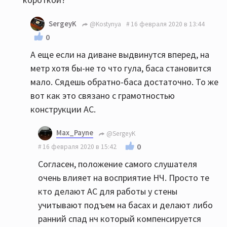
SergeyK
@Kostynya
16 февраля 2020 в 13:44
0
А еще если на диване выдвинутся вперед, на
метр хотя бы-не то что гула, баса становится
мало. Сядешь обратно-баса достаточно. То же
вот как это связано с грамотностью
конструкции АС.
Max_Payne
@SergeyK
0
16 февраля 2020 в 15:42
Согласен, положение самого слушателя
очень влияет на восприятие НЧ. Просто те
кто делают АС для работы у стены
учитывают подъем на басах и делают либо
ранний спад нч который компенсируется