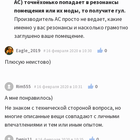
АС)
точнёхонько попадает в резонансы
помещения или их моды, то получите гул
.
Производитель АС просто не ведает, какие
именно у вас резонансы и насколько грамотно
заглушено ваше помещение.
0
Eagle_2019
16 февраля 2020 в 10:30
Плюсую неистово)
0
Rim555
16 февраля 2020 в 10:31
А мне понравилось)
Не знаком с технической стороной вопроса, но
многие описанные вещи совпадают с личными
впечатлениями и тем или иным опытом.
0
Denis11
16 февраля 2020 в 10:35