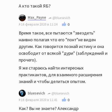
А кто такой ЯБ?
Max_Payne
@bluesevich
0
16 февраля 2020 в 11:24
Время такое, все пытаются "звездеть"
наивно полагая что его "понт"не виден
другим. Как говорится познай истину и она
освободит от всякой "дури" (заблуждений и
прочего).
Я же стараюсь найти интересных
практикантов, для взаимного расширения
знаний и чтобы делиться опытом.
bluesevich
@bluesevich
0
16 февраля 2020 в 11:41
Как? Вы не знаете? Александр