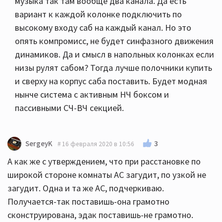
музыка так там вообще два канала. Да есть
вариант к каждой колонке подключить по
высокому входу саб на каждый канал. Но это
опять компромисс, не будет синфазного движения
динамиков. Да и смысл в напольных колонках если
низы рулят сабом? Тогда лучше полочники купить
и сверху на корпус саба поставить. Будет модная
нынче система с активным НЧ боксом и
пассивными СЧ-ВЧ секцией.
3
SergeyK
16 февраля 2020 в 10:56
А как же с утверждением, что при расстановке по
широкой стороне комнаты АС загудит, по узкой не
загудит. Одна и та же АС, подчеркиваю.
Получается-так поставишь-она грамотно
сконструирована, эдак поставишь-не грамотно.