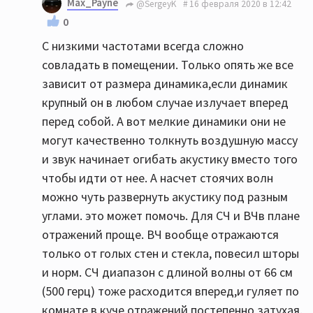
Max_Payne
@SergeyK
16 февраля 2020 в 12:42
0
С низкими частотами всегда сложно
совладать в помещении. Только опять же все
зависит от размера динамика,если динамик
крупный он в любом случае излучает вперед
перед собой. А вот мелкие динамики они не
могут качественно толкнуть воздушную массу
и звук начинает огибать акустику вместо того
чтобы идти от нее. А насчет стоячих волн
можно чуть развернуть акустику под разным
углами. это может помочь. Для СЧ и ВЧв плане
отражений проще. ВЧ вообще отражаются
только от голых стен и стекла, повесил шторы
и норм. СЧ диапазон с длиной волны от 66 см
(500 герц) тоже расходится вперед,и гуляет по
комнате в куче отражений постепенно затухая.