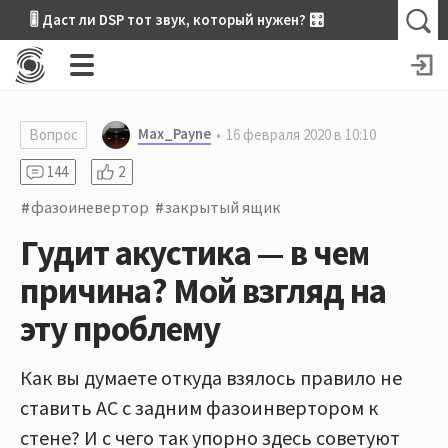
🎚 Даст ли DSP тот звук, который нужен? 🎛
Max_Payne
Вопрос
16 февраля 2020 в 10:10
144
2
фазоиневертор
закрытый ящик
Гудит акустика — в чем
причина? Мой взгляд на
эту проблему
Как вы думаете откуда взялось правило не
ставить АС с задним фазоинвертором к
стене? И с чего так упорно здесь советуют