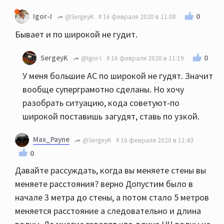
0
Igor-I
@SergeyK
16 февраля 2020 в 11:08
Бывает и по широкой не гудит.
0
SergeyK
@Igor-I
16 февраля 2020 в 11:19
У меня большие АС по широкой не гудят. Значит
вообще суперграмотно сделаны. Но хочу
разобрать ситуацию, кода советуют-по
широкой поставишь загудят, ставь по узкой.
Max_Payne
@SergeyK
16 февраля 2020 в 11:43
0
Давайте рассуждать, когда вы меняете стены вы
меняете расстояния? верно Допустим было в
начале 3 метра до стены, а потом стало 5 метров
меняется расстояние а следовательно и длина