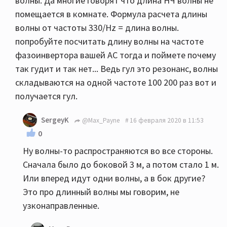
волны. Да многие говорят что длина НЧ волны не
помещается в комнате. Формула расчета длины
волны от частоты 330/Hz = длина волны.
попробуйте посчитать длину волны на частоте
фазоинвертора вашей АС тогда и поймете почему
так гудит и так нет... Ведь гул это резонанс, волны
складываются на одной частоте 100 200 раз вот и
получается гул.
SergeyK
@Max_Payne
16 февраля 2020 в 11:53
0
Ну волны-то распространяются во все стороны.
Сначала было до боковой 3 м, а потом стало 1 м.
Или вперед идут одни волны, а в бок другие?
Это про длинный волны мы говорим, не
узконаправленные.