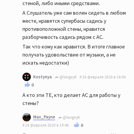
стеной, либо иными средствами.
А Слушатель уже сам волен сидеть в любом
месте, нравятся супербасы садись у
противоположной стены, нравится
разборчивость садись рядом с АС.
Так что кому как нравится. В итоге главное
получать удовольствие от музыки, а не
искать недостатки)
Kostynya
@SergeyK
16 февраля 2020 в 16:06
0
А кто эти ТЕ, кто делает АС для работы у
стены?
Max_Payne
@SergeyK
0
16 февраля 2020 в 19:46