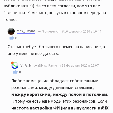
публиковать :)) Не со всем согласен, кое что вам
"клячинское" мешает, но суть в основном передана
точно.
Max_Payne
@bluesevich
16 февраля 2020 в 10:44
0
Статья требует большего времен на написание, а
оно у меня не всегда есть.
V_A_N
@Max_Payne
17 февраля 2020 в 22:07
0
Любое помещение обладает собственными
резонансами: между длинными
стенами,
между короткими, между полом и потолком
.
К тому же есть еще моды этих резонансов. Если
частота настройки ФИ (или выпуклости в АЧХ