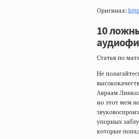
Оригинал:
htt
10 ложны
аудиоф
Статья по мат
Не полагайтес
высококачест
Авраам Линкол
но этот мем н
звуковоспроиз
упорных заблу
которые попа