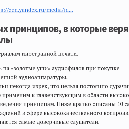
ps://zen.yandex.ru/media/id...
х принципов, в которые веря
илы
ериалам иностранной печати.
ь на «золотые уши» аудиофилов при покупке
венной аудиоаппаратуры.
ьн некогда изрек, что нельзя постоянно дурачи
е применим к главенствующим в области высок
ведения принципам. Ниже кратко описаны 10 с
ждений в сфере высококачественного воспроиз
даются самые доверчивые слушатели.