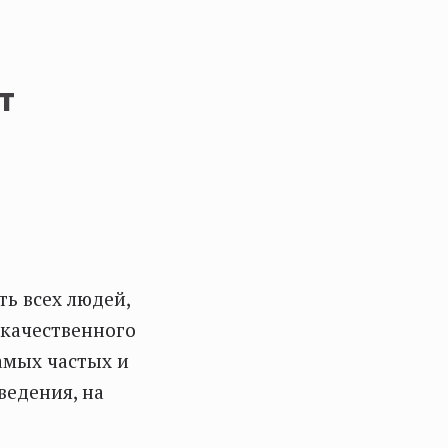
т
ть всех людей,
окачественного
амых частых и
ведения, на