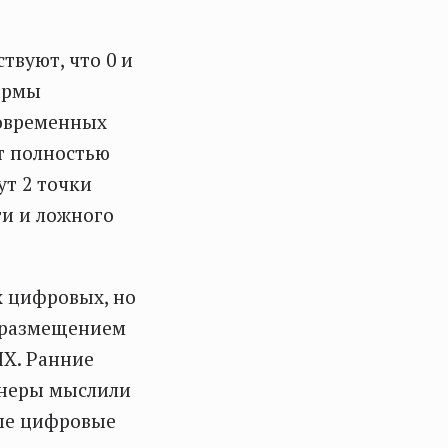
твуют, что 0 и
формы
современных
ет полностью
ут 2 точки
ти и ложного
х цифровых, но
д размещением
ЧХ. Ранние
енеры мыслили
ные цифровые