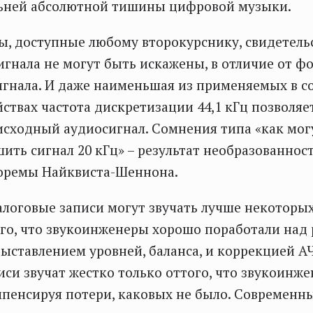
ьней абсолютной тишины цифровой музыки.
, доступные любому второкурснику, свидетельс
игнала не могут быть искажены, в отличие от 
игнала. И даже наименьшая из применяемых в 
йствах частота дискретизации 44,1 кГц позволя
исходный аудиосигнал. Сомнения типа «как мог
шить сигнал 20 кГц» – результат необразованнос
оремы Найквиста-Шеннона.
логовые записи могут звучать лучше некоторы
ого, что звукоинженеры хорошо поработали на
ыставлением уровней, баланса, и коррекцией А
си звучат жестко только оттого, что звукоинж
мпенсируя потери, каковых не было. Современ