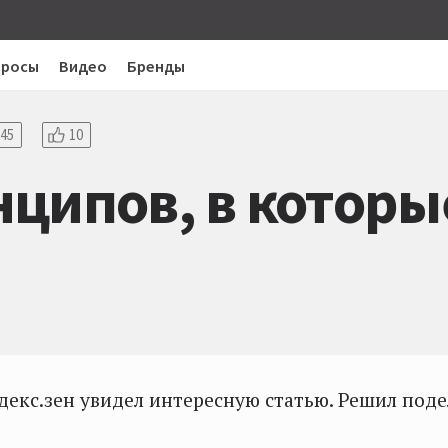
просы
Видео
Бренды
45
10
ципов, в которы
декс.зен увидел интересную статью. Решил поде