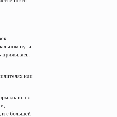
йственного
век
ральном пути
ь прижилась.
силителях или
ормально, но
и,
 и с большей