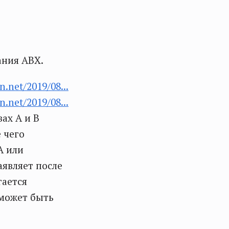
ания ABX.
n.net/2019/08...
n.net/2019/08...
ах А и В
 чего
А или
аявляет после
гается
 может быть