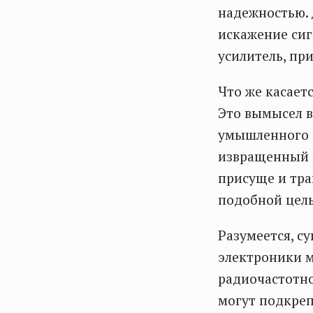
надежностью.
искажение си
усилитель, пр
Что же касаетс
Это вымысел в
умышленного о
извращенный в
присуще и тра
подобной цел
Разумеется, с
электроники м
радиочастотно
могут подкреп