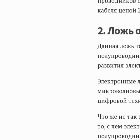
проводников 
кабеля ценой 
2. Ложь 
Данная ложь т
полупроводник
развития элек
Электронные 
микроволновых
цифровой техн
Что же не так
то, с чем эле
полупроводник