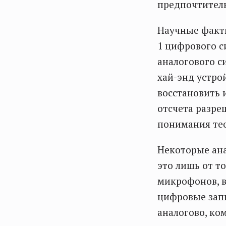
предпочтител
Научные факты
1 цифрового с
аналогового с
хай-энд устро
восстановить 
отсчета разре
понимания те
Некоторые ана
это лишь от т
микрофонов, в
цифровые запи
аналогово, ко