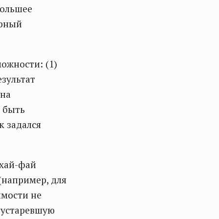
большее
орный
можности: (1)
езультат
 на
 быть
к задался
 хай-фай
(например, для
имости не
 устаревшую