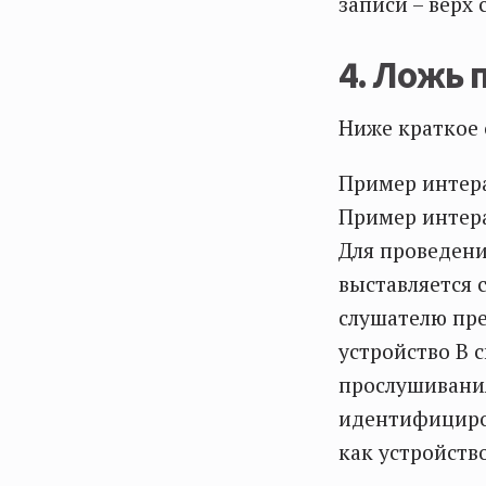
записи – верх 
4. Ложь 
Ниже краткое 
Пример интера
Пример интера
Для проведени
выставляется 
слушателю пре
устройство В с
прослушивания
идентифициров
как устройство