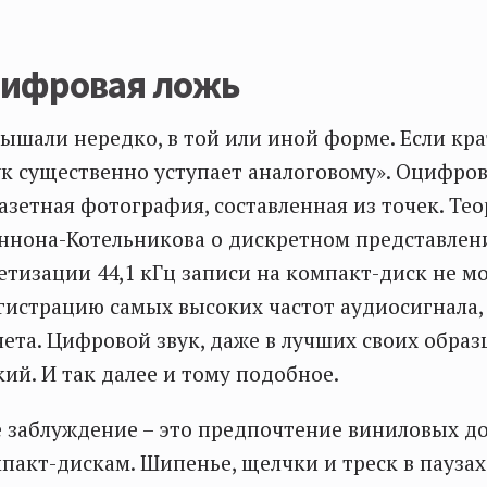
цифровая ложь
лышали нередко, в той или иной форме. Если кра
к существенно уступает аналоговому». Оцифров
газетная фотография, составленная из точек. Те
ннона-Котельникова о дискретном представлен
етизации 44,1 кГц записи на компакт-диск не м
гистрацию самых высоких частот аудиосигнала, 
чета. Цифровой звук, даже в лучших своих образ
кий. И так далее и тому подобное.
е заблуждение – это предпочтение виниловых 
пакт-дискам. Шипенье, щелчки и треск в паузах