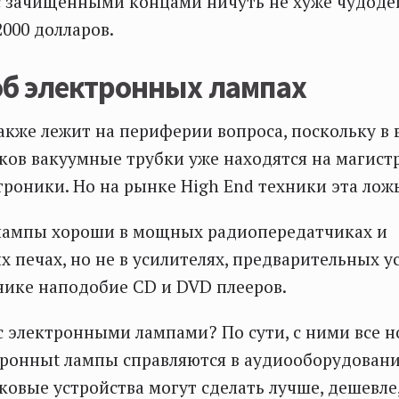
с зачищенными концами ничуть не хуже чудоде
2000 долларов.
об электронных лампах
акже лежит на периферии вопроса, поскольку в 
ов вакуумные трубки уже находятся на магист
троники. Но на рынке High End техники эта лож
лампы хороши в мощных радиопередатчиках и
 печах, но не в усилителях, предварительных у
ике наподобие CD и DVD плееров.
 с электронными лампами? По сути, с ними все н
ктронныt лампы справляются в аудиооборудовани
овые устройства могут сделать лучше, дешевле,