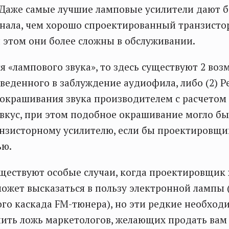
 Даже самые лучшие ламповые усилители дают 
гнала, чем хорошо спроектированный транзист
и этом они более сложны в обслуживании.
я «лампового звука», то здесь существуют 2 воз
веденного в заблуждение аудиофила, либо (2) Р
крашивания звука производителем с расчетом
кус, при этом подобное окрашивание могло бы
нзисторному усилителю, если бы проектировщи
ью.
уществуют особые случаи, когда проектировщик
ожет высказаться в пользу электронной лампы 
го каскада FM-тюнера), но эти редкие необход
ить ложь маркетологов, желающих продать вам