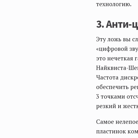
технологию.
3. Анти-
Эту ложь вы с
«цифровой зву
это нечеткая 
Найквиста-Ше
Частота дискр
обеспечить ре
3 точками отс
резкий и жест
Самое нелепо
пластинок ком