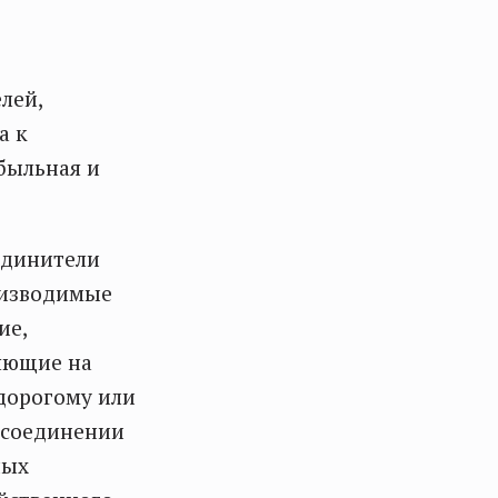
лей,
а к
ибыльная и
единители
оизводимые
ие,
ияющие на
 дорогому или
м соединении
ных