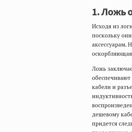
1. Ложь 
Исходя из лог
поскольку они
аксессуарам. 
оскорбляющая 
Ложь заключае
обеспечивают 
кабели и разъ
индуктивность
воспроизведен
дешевому кабе
придется след