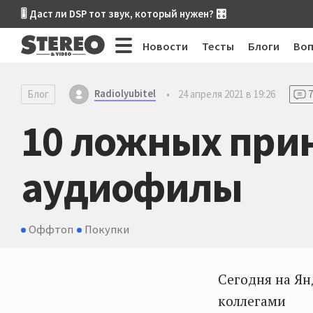
🎚 Даст ли DSP тот звук, который нужен? 🎛
Новости
Тесты
Блоги
Во
Radiolyubitel
Блог
•
24 апреля 2021 в 19:26
7
10 ложных прин
аудиофилы
Оффтоп
Покупки
Сегодня на Ян
коллегами