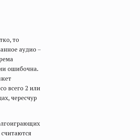
тко, то
анное аудио –
орема
ии ошибочна.
ожет
со всего 2 или
цах, чересчур
долгоиграющих
 считаются