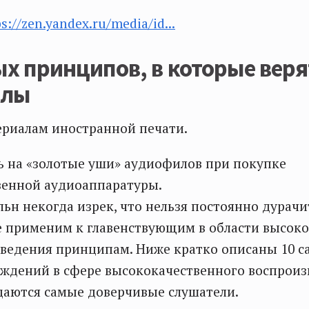
ps://zen.yandex.ru/media/id...
х принципов, в которые веря
илы
ериалам иностранной печати.
ь на «золотые уши» аудиофилов при покупке
венной аудиоаппаратуры.
ьн некогда изрек, что нельзя постоянно дурачи
е применим к главенствующим в области высок
ведения принципам. Ниже кратко описаны 10 с
ждений в сфере высококачественного воспроиз
даются самые доверчивые слушатели.