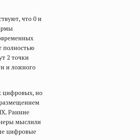
твуют, что 0 и
формы
современных
ет полностью
ут 2 точки
ти и ложного
х цифровых, но
д размещением
ЧХ. Ранние
енеры мыслили
ные цифровые