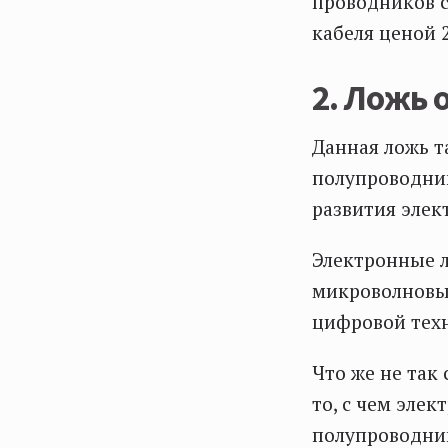
проводников 
кабеля ценой 
2. Ложь 
Данная ложь т
полупроводник
развития элек
Электронные 
микроволновых
цифровой техн
Что же не так
то, с чем эле
полупроводник