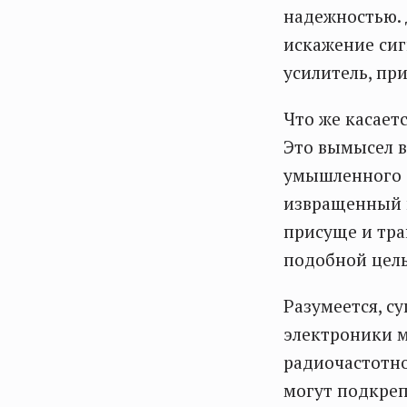
надежностью.
искажение си
усилитель, пр
Что же касаетс
Это вымысел в
умышленного о
извращенный в
присуще и тра
подобной цел
Разумеется, с
электроники м
радиочастотно
могут подкреп