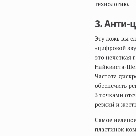
технологию.
3. Анти-
Эту ложь вы с
«цифровой зву
это нечеткая 
Найквиста-Ше
Частота дискр
обеспечить ре
3 точками отс
резкий и жест
Самое нелепо
пластинок ком