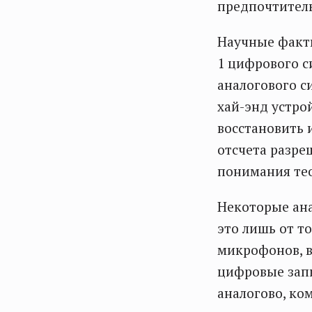
предпочтител
Научные факты
1 цифрового с
аналогового с
хай-энд устро
восстановить 
отсчета разре
понимания те
Некоторые ана
это лишь от т
микрофонов, в
цифровые запи
аналогово, ко