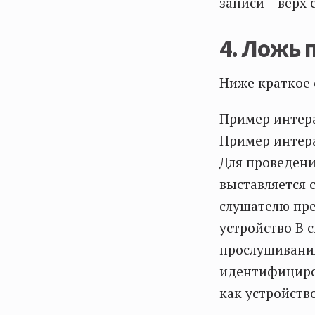
записи – верх 
4. Ложь 
Ниже краткое 
Пример интера
Пример интера
Для проведени
выставляется 
слушателю пре
устройство В с
прослушивания
идентифициров
как устройство