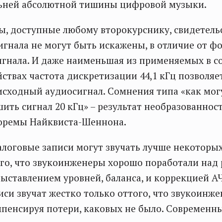
ьней абсолютной тишины цифровой музыки.
, доступные любому второкурснику, свидетельс
игнала не могут быть искажены, в отличие от 
игнала. И даже наименьшая из применяемых в 
йствах частота дискретизации 44,1 кГц позволя
исходный аудиосигнал. Сомнения типа «как мог
шить сигнал 20 кГц» – результат необразованнос
оремы Найквиста-Шеннона.
логовые записи могут звучать лучше некоторы
ого, что звукоинженеры хорошо поработали на
ыставлением уровней, баланса, и коррекцией А
си звучат жестко только оттого, что звукоинж
мпенсируя потери, каковых не было. Современ