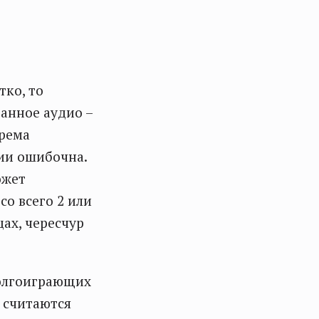
тко, то
анное аудио –
орема
ии ошибочна.
ожет
со всего 2 или
цах, чересчур
долгоиграющих
 считаются