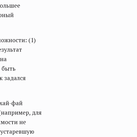
большее
орный
можности: (1)
езультат
 на
 быть
к задался
 хай-фай
(например, для
имости не
 устаревшую