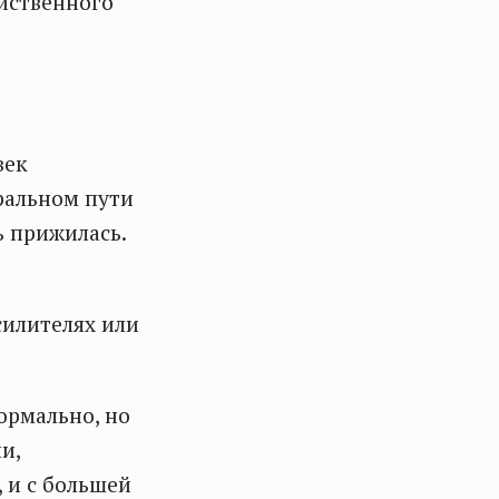
йственного
век
ральном пути
ь прижилась.
силителях или
ормально, но
и,
 и с большей