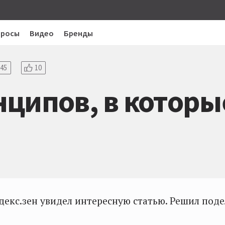
просы
Видео
Бренды
45
10
ципов, в которы
декс.зен увидел интересную статью. Решил поде