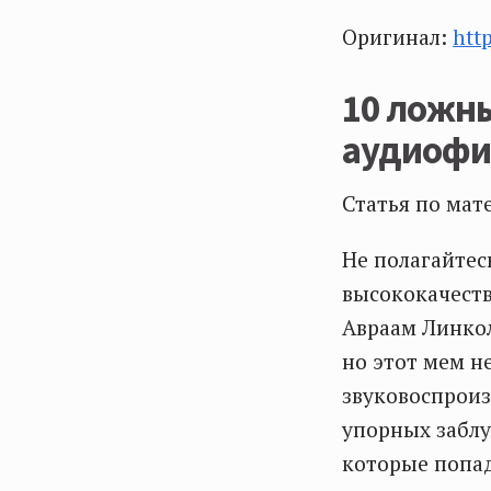
Оригинал:
htt
10 ложны
аудиоф
Статья по мат
Не полагайтес
высококачест
Авраам Линкол
но этот мем н
звуковоспроиз
упорных заблу
которые попа