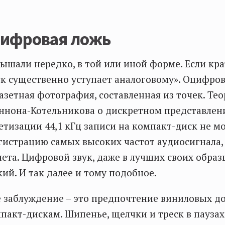
цифровая ложь
лышали нередко, в той или иной форме. Если кра
к существенно уступает аналоговому». Оцифров
газетная фотография, составленная из точек. Те
ннона-Котельникова о дискретном представлен
етизации 44,1 кГц записи на компакт-диск не м
гистрацию самых высоких частот аудиосигнала, 
чета. Цифровой звук, даже в лучших своих образ
кий. И так далее и тому подобное.
е заблуждение – это предпочтение виниловых 
пакт-дискам. Шипенье, щелчки и треск в паузах