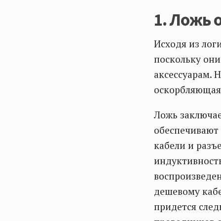
1. Ложь 
Исходя из лог
поскольку они
аксессуарам. 
оскорбляющая 
Ложь заключае
обеспечивают 
кабели и разъ
индуктивность
воспроизведен
дешевому кабе
придется след