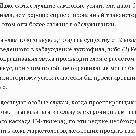
 Даже самые лучшие ламповые усилители дают 
гнала, чем хорошо спроектированный транзист
и этом они более сложны в обслуживании.
я «лампового звука», то здесь существуют 2 воз
веденного в заблуждение аудиофила, либо (2) Р
крашивания звука производителем с расчетом
кус, при этом подобное окрашивание могло бы
нзисторному усилителю, если бы проектировщи
ью.
уществуют особые случаи, когда проектировщик
ожет высказаться в пользу электронной лампы 
го каскада FM-тюнера), но эти редкие необход
ить ложь маркетологов, желающих продать вам