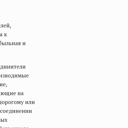
лей,
а к
ибыльная и
единители
оизводимые
ие,
ияющие на
 дорогому или
м соединении
ных