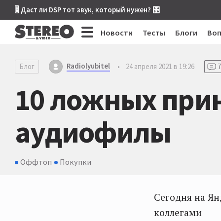
🎚 Даст ли DSP тот звук, который нужен? 🎛
Новости
Тесты
Блоги
Во
Radiolyubitel
Блог
•
24 апреля 2021 в 19:26
7
10 ложных прин
аудиофилы
Оффтоп
Покупки
Сегодня на Ян
коллегами