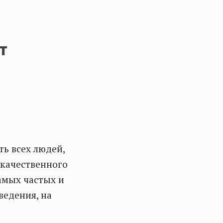
т
ть всех людей,
окачественного
амых частых и
ведения, на