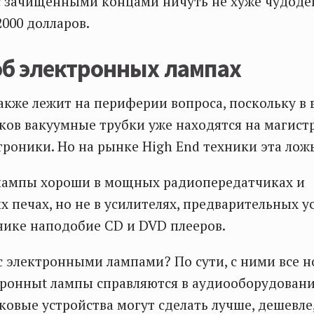
с зачищенными концами ничуть не хуже чудоде
2000 долларов.
об электронных лампах
акже лежит на периферии вопроса, поскольку в 
ов вакуумные трубки уже находятся на магист
троники. Но на рынке High End техники эта лож
лампы хороши в мощных радиопередатчиках и
 печах, но не в усилителях, предварительных у
ике наподобие CD и DVD плееров.
 с электронными лампами? По сути, с ними все н
ктронныt лампы справляются в аудиооборудовани
овые устройства могут сделать лучше, дешевле,