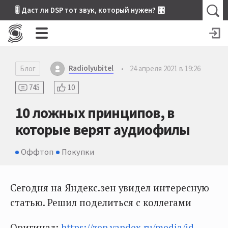
🎚 Даст ли DSP тот звук, который нужен? 🎛
Radiolyubitel
Блог
•
24 апреля 2021 в 19:26
745
10
10 ложных принципов, в
которые верят аудиофилы
Оффтоп
Покупки
Сегодня на Яндекс.зен увидел интересную
статью. Решил поделиться с коллегами
Оригинал:
https://zen.yandex.ru/media/id...