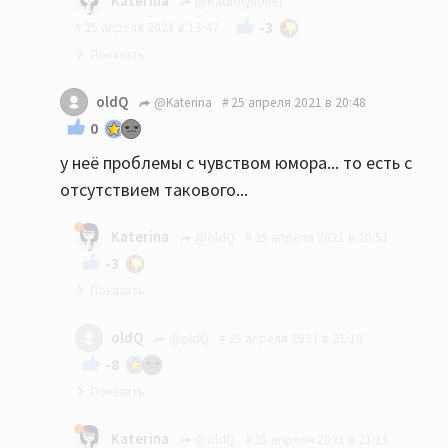
Katerina
@Radiolyubitel
-3
25 апреля 2021 в 13:47
Вам показалось.
oldQ
@Katerina
25 апреля 2021 в 20:48
0
у неё проблемы с чувством юмора... то есть с
отсутствием такового...
Katerina
@oldQ
25 апреля 2021 в 20:51
-3
У кого? И какое отношение имеет чьё-то
oldQ
@oldQ
25 апреля 2021 в 21:10
отсутствие чувства юмора к изначально
-8
срачной теме?
это я вспоминаю ваши ответы на некоторые,
Katerina
@oldQ
25 апреля 2021 в 21:11