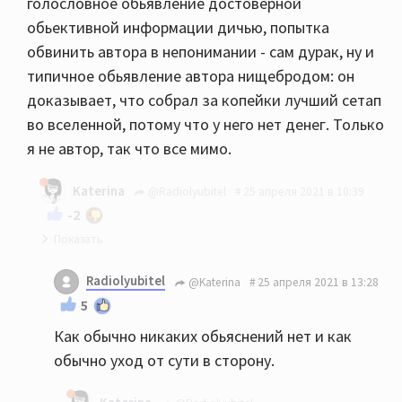
голословное обьявление достоверной
обьективной информации дичью, попытка
обвинить автора в непонимании - сам дурак, ну и
типичное обьявление автора нищебродом: он
доказывает, что собрал за копейки лучший сетап
во вселенной, потому что у него нет денег. Только
я не автор, так что все мимо.
Katerina
@Radiolyubitel
25 апреля 2021 в 10:39
-2
В данном конкретном случае от меня никаких
Radiolyubitel
@Katerina
25 апреля 2021 в 13:28
объяснений не требуется.
5
Как обычно никаких обьяснений нет и как
обычно уход от сути в сторону.