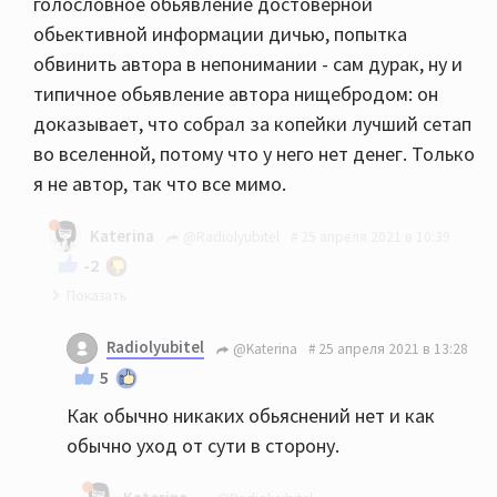
голословное обьявление достоверной
обьективной информации дичью, попытка
обвинить автора в непонимании - сам дурак, ну и
типичное обьявление автора нищебродом: он
доказывает, что собрал за копейки лучший сетап
во вселенной, потому что у него нет денег. Только
я не автор, так что все мимо.
Katerina
@Radiolyubitel
25 апреля 2021 в 10:39
-2
В данном конкретном случае от меня никаких
Radiolyubitel
@Katerina
25 апреля 2021 в 13:28
объяснений не требуется.
5
Как обычно никаких обьяснений нет и как
обычно уход от сути в сторону.