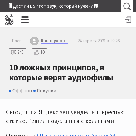
🎚 Даст ли DSP тот звук, который нужен? 🎛
Radiolyubitel
Блог
•
24 апреля 2021 в 19:26
745
10
10 ложных принципов, в
которые верят аудиофилы
Оффтоп
Покупки
Сегодня на Яндекс.зен увидел интересную
статью. Решил поделиться с коллегами
Оригинал:
https://zen.yandex.ru/media/id...