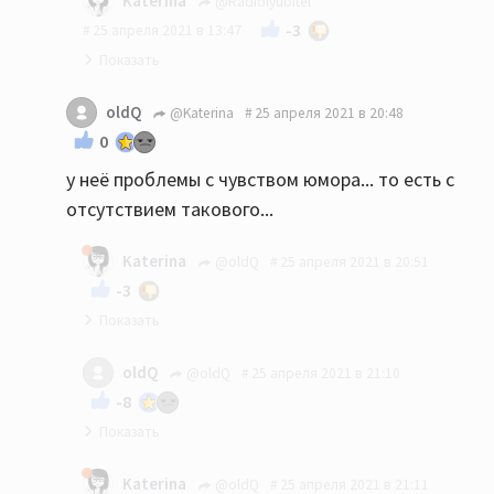
Katerina
@Radiolyubitel
-3
25 апреля 2021 в 13:47
Вам показалось.
oldQ
@Katerina
25 апреля 2021 в 20:48
0
у неё проблемы с чувством юмора... то есть с
отсутствием такового...
Katerina
@oldQ
25 апреля 2021 в 20:51
-3
У кого? И какое отношение имеет чьё-то
oldQ
@oldQ
25 апреля 2021 в 21:10
отсутствие чувства юмора к изначально
-8
срачной теме?
это я вспоминаю ваши ответы на некоторые,
Katerina
@oldQ
25 апреля 2021 в 21:11