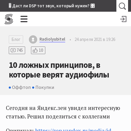
🎚 Даст ли DSP тот звук, который нужен? 🎛
Radiolyubitel
Блог
•
24 апреля 2021 в 19:26
745
10
10 ложных принципов, в
которые верят аудиофилы
Оффтоп
Покупки
Сегодня на Яндекс.зен увидел интересную
статью. Решил поделиться с коллегами
Оригинал:
https://zen.yandex.ru/media/id...