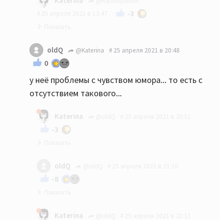
Katerina
@Radiolyubitel
-3
25 апреля 2021 в 13:47
Вам показалось.
oldQ
@Katerina
25 апреля 2021 в 20:48
0
у неё проблемы с чувством юмора... то есть с
отсутствием такового...
Katerina
@oldQ
25 апреля 2021 в 20:51
-3
У кого? И какое отношение имеет чьё-то
oldQ
@oldQ
25 апреля 2021 в 21:10
отсутствие чувства юмора к изначально
-8
срачной теме?
это я вспоминаю ваши ответы на некоторые,
Katerina
@oldQ
25 апреля 2021 в 21:11