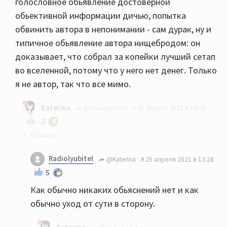
голословное обьявление достоверной
обьективной информации дичью, попытка
обвинить автора в непонимании - сам дурак, ну и
типичное обьявление автора нищебродом: он
доказывает, что собрал за копейки лучший сетап
во вселенной, потому что у него нет денег. Только
я не автор, так что все мимо.
Katerina
@Radiolyubitel
25 апреля 2021 в 10:39
-2
В данном конкретном случае от меня никаких
Radiolyubitel
@Katerina
25 апреля 2021 в 13:28
объяснений не требуется.
5
Как обычно никаких обьяснений нет и как
обычно уход от сути в сторону.