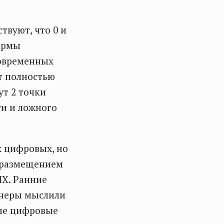
твуют, что 0 и
формы
современных
ет полностью
ут 2 точки
ти и ложного
х цифровых, но
д размещением
ЧХ. Ранние
енеры мыслили
ные цифровые