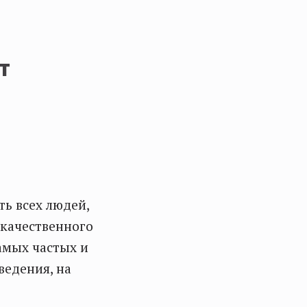
т
ть всех людей,
окачественного
амых частых и
ведения, на