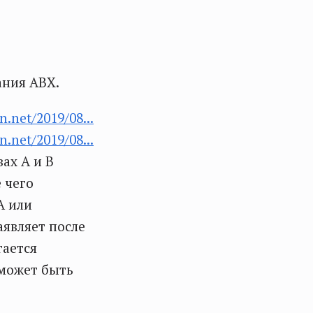
ания ABX.
n.net/2019/08...
n.net/2019/08...
ах А и В
 чего
А или
аявляет после
гается
 может быть