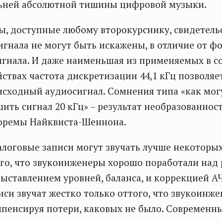
ьней абсолютной тишины цифровой музыки.
, доступные любому второкурснику, свидетельс
игнала не могут быть искажены, в отличие от 
игнала. И даже наименьшая из применяемых в 
йствах частота дискретизации 44,1 кГц позволя
исходный аудиосигнал. Сомнения типа «как мог
шить сигнал 20 кГц» – результат необразованнос
оремы Найквиста-Шеннона.
логовые записи могут звучать лучше некоторы
ого, что звукоинженеры хорошо поработали на
ыставлением уровней, баланса, и коррекцией А
си звучат жестко только оттого, что звукоинж
мпенсируя потери, каковых не было. Современ