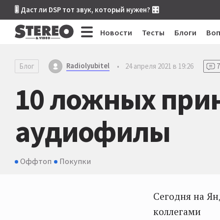
🎚 Даст ли DSP тот звук, который нужен? 🎛
Новости
Тесты
Блоги
Во
Radiolyubitel
Блог
•
24 апреля 2021 в 19:26
7
10 ложных прин
аудиофилы
Оффтоп
Покупки
Сегодня на Ян
коллегами