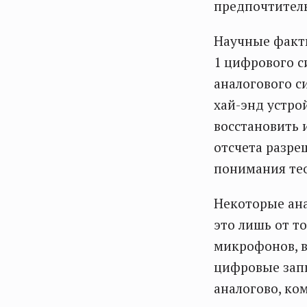
предпочтител
Научные факты
1 цифрового с
аналогового с
хай-энд устро
восстановить 
отсчета разре
понимания те
Некоторые ана
это лишь от т
микрофонов, в
цифровые запи
аналогово, ко