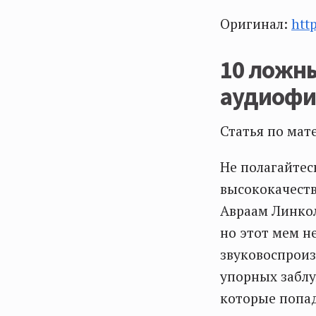
Оригинал:
htt
10 ложны
аудиоф
Статья по мат
Не полагайтес
высококачест
Авраам Линкол
но этот мем н
звуковоспроиз
упорных заблу
которые попа