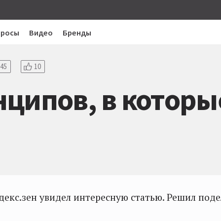
просы
Видео
Бренды
45
10
ципов, в которы
декс.зен увидел интересную статью. Решил поде