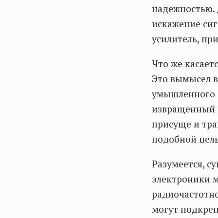
надежностью.
искажение си
усилитель, пр
Что же касаетс
Это вымысел в
умышленного о
извращенный в
присуще и тра
подобной цел
Разумеется, с
электроники м
радиочастотно
могут подкреп