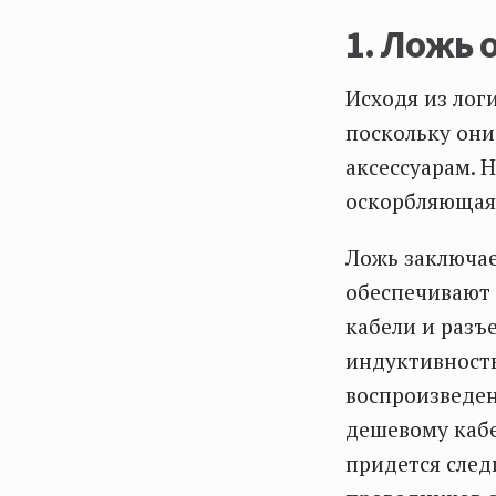
1. Ложь 
Исходя из лог
поскольку они
аксессуарам. 
оскорбляющая 
Ложь заключае
обеспечивают 
кабели и разъ
индуктивность
воспроизведен
дешевому кабе
придется след