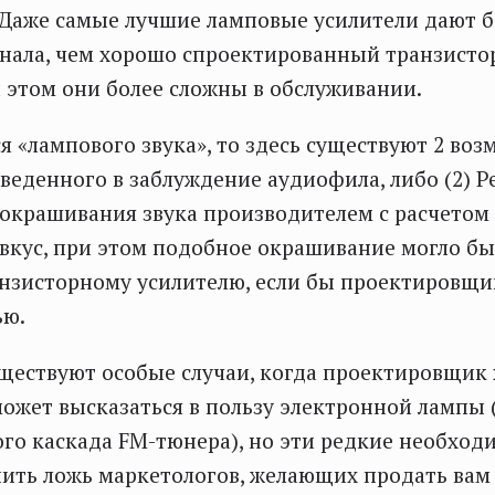
 Даже самые лучшие ламповые усилители дают 
гнала, чем хорошо спроектированный транзист
и этом они более сложны в обслуживании.
я «лампового звука», то здесь существуют 2 воз
веденного в заблуждение аудиофила, либо (2) Р
крашивания звука производителем с расчетом
кус, при этом подобное окрашивание могло бы
нзисторному усилителю, если бы проектировщи
ью.
уществуют особые случаи, когда проектировщик
ожет высказаться в пользу электронной лампы 
го каскада FM-тюнера), но эти редкие необход
ить ложь маркетологов, желающих продать вам