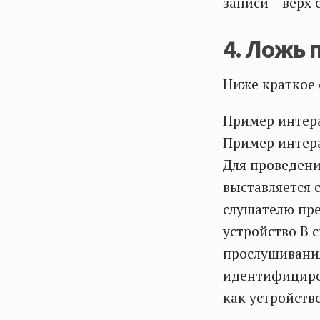
записи – верх 
4. Ложь 
Ниже краткое 
Пример интера
Пример интера
Для проведени
выставляется 
слушателю пре
устройство В с
прослушивания
идентифициров
как устройство