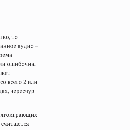
тко, то
анное аудио –
орема
ии ошибочна.
ожет
со всего 2 или
цах, чересчур
долгоиграющих
 считаются