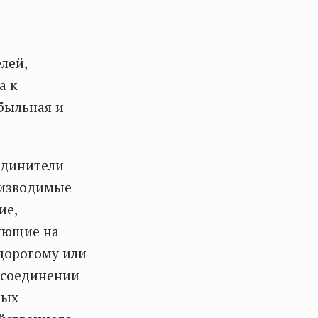
лей,
а к
ибыльная и
единители
оизводимые
ие,
ияющие на
 дорогому или
м соединении
ных