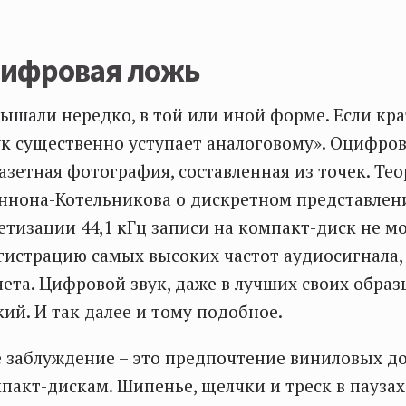
цифровая ложь
лышали нередко, в той или иной форме. Если кра
к существенно уступает аналоговому». Оцифров
газетная фотография, составленная из точек. Те
ннона-Котельникова о дискретном представлен
етизации 44,1 кГц записи на компакт-диск не м
гистрацию самых высоких частот аудиосигнала, 
чета. Цифровой звук, даже в лучших своих образ
кий. И так далее и тому подобное.
е заблуждение – это предпочтение виниловых 
пакт-дискам. Шипенье, щелчки и треск в паузах