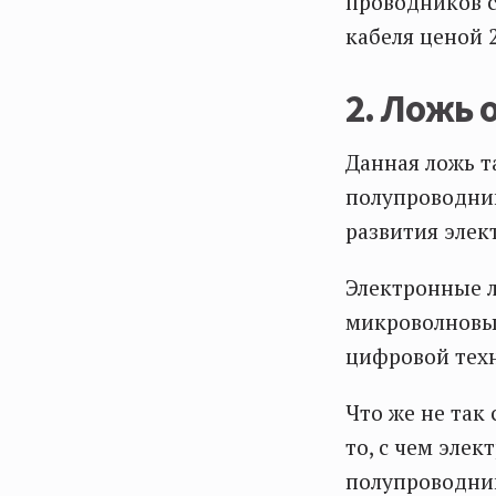
проводников 
кабеля ценой 
2. Ложь 
Данная ложь т
полупроводник
развития элек
Электронные 
микроволновых
цифровой техн
Что же не так
то, с чем эле
полупроводник