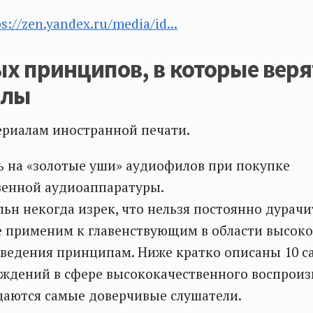
ps://zen.yandex.ru/media/id...
х принципов, в которые веря
илы
ериалам иностранной печати.
ь на «золотые уши» аудиофилов при покупке
венной аудиоаппаратуры.
ьн некогда изрек, что нельзя постоянно дурачи
е применим к главенствующим в области высок
ведения принципам. Ниже кратко описаны 10 с
ждений в сфере высококачественного воспроиз
даются самые доверчивые слушатели.