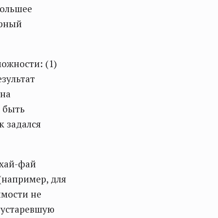
большее
орный
можности: (1)
езультат
 на
 быть
к задался
 хай-фай
(например, для
имости не
 устаревшую