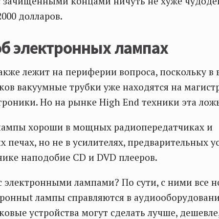
с зачищенными концами ничуть не хуже чудоде
2000 долларов.
об электронных лампах
акже лежит на периферии вопроса, поскольку в 
ов вакуумные трубки уже находятся на магист
троники. Но на рынке High End техники эта лож
лампы хороши в мощных радиопередатчиках и
 печах, но не в усилителях, предварительных у
ике наподобие CD и DVD плееров.
 с электронными лампами? По сути, с ними все н
ктронныt лампы справляются в аудиооборудовани
овые устройства могут сделать лучше, дешевле,