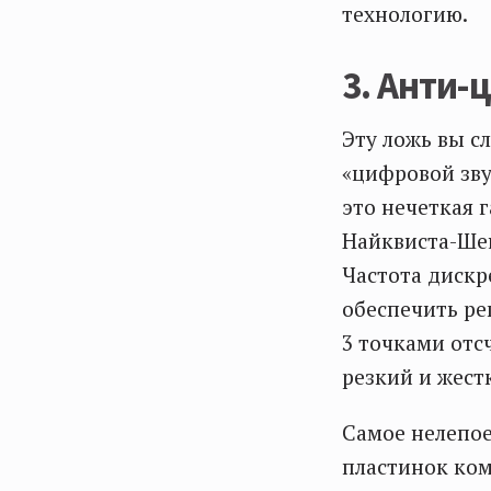
технологию.
3. Анти-
Эту ложь вы с
«цифровой зву
это нечеткая 
Найквиста-Ше
Частота дискр
обеспечить ре
3 точками отс
резкий и жест
Самое нелепо
пластинок ком