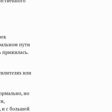
йственного
век
ральном пути
ь прижилась.
силителях или
ормально, но
и,
 и с большей