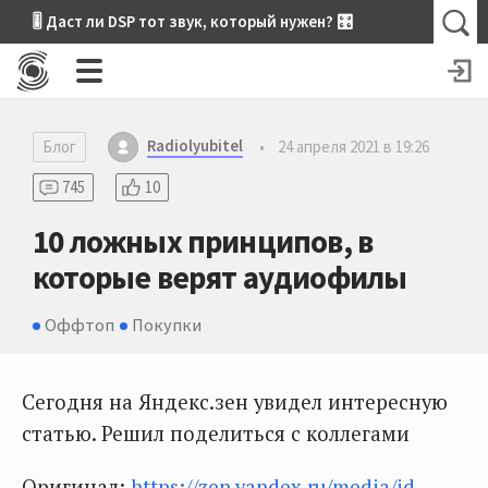
🎚 Даст ли DSP тот звук, который нужен? 🎛
Radiolyubitel
Блог
•
24 апреля 2021 в 19:26
745
10
10 ложных принципов, в
которые верят аудиофилы
Оффтоп
Покупки
Сегодня на Яндекс.зен увидел интересную
статью. Решил поделиться с коллегами
Оригинал:
https://zen.yandex.ru/media/id...