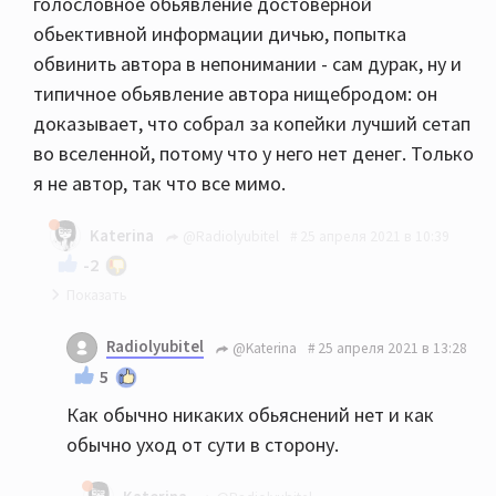
голословное обьявление достоверной
обьективной информации дичью, попытка
обвинить автора в непонимании - сам дурак, ну и
типичное обьявление автора нищебродом: он
доказывает, что собрал за копейки лучший сетап
во вселенной, потому что у него нет денег. Только
я не автор, так что все мимо.
Katerina
@Radiolyubitel
25 апреля 2021 в 10:39
-2
В данном конкретном случае от меня никаких
Radiolyubitel
@Katerina
25 апреля 2021 в 13:28
объяснений не требуется.
5
Как обычно никаких обьяснений нет и как
обычно уход от сути в сторону.