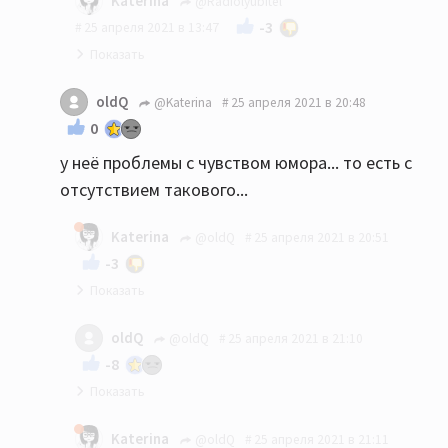
Katerina
@Radiolyubitel
-3
25 апреля 2021 в 13:47
Вам показалось.
oldQ
@Katerina
25 апреля 2021 в 20:48
0
у неё проблемы с чувством юмора... то есть с
отсутствием такового...
Katerina
@oldQ
25 апреля 2021 в 20:51
-3
У кого? И какое отношение имеет чьё-то
oldQ
@oldQ
25 апреля 2021 в 21:10
отсутствие чувства юмора к изначально
-8
срачной теме?
это я вспоминаю ваши ответы на некоторые,
Katerina
@oldQ
25 апреля 2021 в 21:11