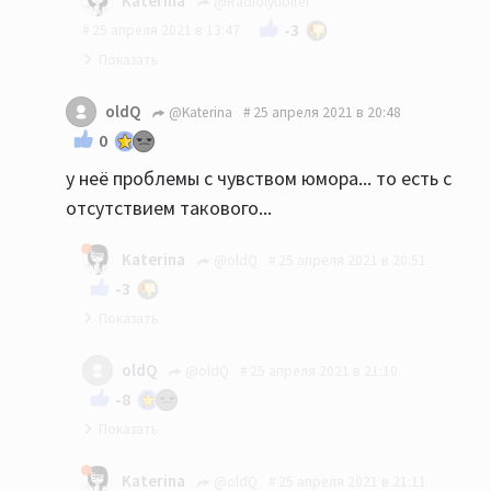
Katerina
@Radiolyubitel
-3
25 апреля 2021 в 13:47
Вам показалось.
oldQ
@Katerina
25 апреля 2021 в 20:48
0
у неё проблемы с чувством юмора... то есть с
отсутствием такового...
Katerina
@oldQ
25 апреля 2021 в 20:51
-3
У кого? И какое отношение имеет чьё-то
oldQ
@oldQ
25 апреля 2021 в 21:10
отсутствие чувства юмора к изначально
-8
срачной теме?
это я вспоминаю ваши ответы на некоторые,
Katerina
@oldQ
25 апреля 2021 в 21:11