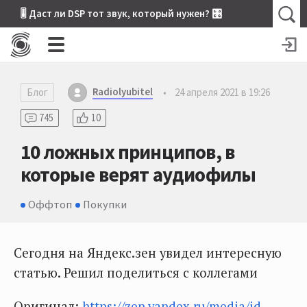
🎚 Даст ли DSP тот звук, который нужен? 🎛
Radiolyubitel
Блог
•
24 апреля 2021 в 19:26
745
10
10 ложных принципов, в
которые верят аудиофилы
Оффтоп
Покупки
Сегодня на Яндекс.зен увидел интересную
статью. Решил поделиться с коллегами
Оригинал:
https://zen.yandex.ru/media/id...