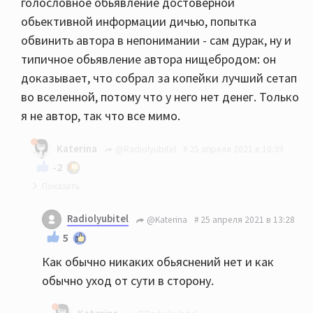
голословное обьявление достоверной
обьективной информации дичью, попытка
обвинить автора в непонимании - сам дурак, ну и
типичное обьявление автора нищебродом: он
доказывает, что собрал за копейки лучший сетап
во вселенной, потому что у него нет денег. Только
я не автор, так что все мимо.
Katerina
@Radiolyubitel
25 апреля 2021 в 10:39
-2
В данном конкретном случае от меня никаких
Radiolyubitel
@Katerina
25 апреля 2021 в 13:28
объяснений не требуется.
5
Как обычно никаких обьяснений нет и как
обычно уход от сути в сторону.