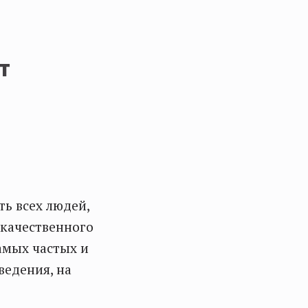
т
ть всех людей,
окачественного
амых частых и
ведения, на