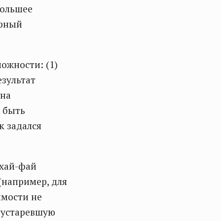
большее
орный
можности: (1)
езультат
 на
 быть
к задался
 хай-фай
(например, для
имости не
 устаревшую