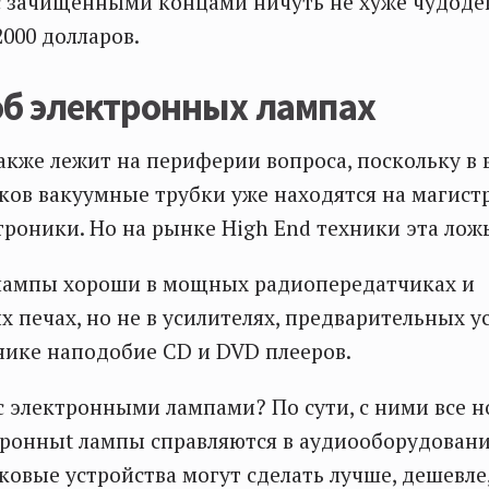
с зачищенными концами ничуть не хуже чудоде
2000 долларов.
об электронных лампах
акже лежит на периферии вопроса, поскольку в 
ов вакуумные трубки уже находятся на магист
троники. Но на рынке High End техники эта лож
лампы хороши в мощных радиопередатчиках и
 печах, но не в усилителях, предварительных у
ике наподобие CD и DVD плееров.
 с электронными лампами? По сути, с ними все н
ктронныt лампы справляются в аудиооборудовани
овые устройства могут сделать лучше, дешевле,