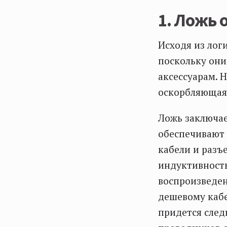
1. Ложь 
Исходя из лог
поскольку они
аксессуарам. 
оскорбляющая 
Ложь заключае
обеспечивают 
кабели и разъ
индуктивность
воспроизведен
дешевому кабе
придется след