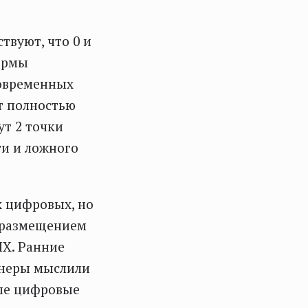
твуют, что 0 и
формы
современных
ет полностью
ут 2 точки
ти и ложного
х цифровых, но
д размещением
ЧХ. Ранние
енеры мыслили
ные цифровые