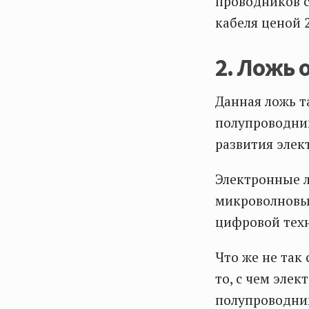
проводников 
кабеля ценой 
2. Ложь 
Данная ложь т
полупроводник
развития элек
Электронные 
микроволновых
цифровой техн
Что же не так
то, с чем эле
полупроводник