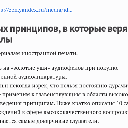
ps://zen.yandex.ru/media/id...
х принципов, в которые веря
илы
ериалам иностранной печати.
ь на «золотые уши» аудиофилов при покупке
венной аудиоаппаратуры.
ьн некогда изрек, что нельзя постоянно дурачи
е применим к главенствующим в области высок
ведения принципам. Ниже кратко описаны 10 с
ждений в сфере высококачественного воспроиз
даются самые доверчивые слушатели.