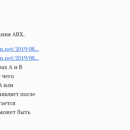
ания ABX.
n.net/2019/08...
n.net/2019/08...
ах А и В
 чего
А или
аявляет после
гается
 может быть