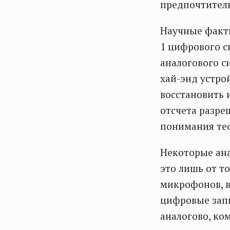
предпочтител
Научные факты
1 цифрового с
аналогового с
хай-энд устро
восстановить 
отсчета разре
понимания те
Некоторые ана
это лишь от т
микрофонов, в
цифровые запи
аналогово, ко