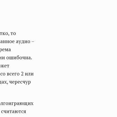
тко, то
анное аудио –
орема
ии ошибочна.
ожет
со всего 2 или
цах, чересчур
долгоиграющих
 считаются