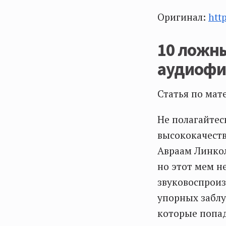
Оригинал:
htt
10 ложны
аудиоф
Статья по мат
Не полагайтес
высококачест
Авраам Линкол
но этот мем н
звуковоспроиз
упорных заблу
которые попа