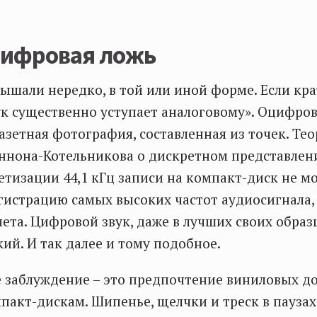
цифровая ложь
лышали нередко, в той или иной форме. Если кра
к существенно уступает аналоговому». Оцифров
газетная фотография, составленная из точек. Те
ннона-Котельникова о дискретном представлен
етизации 44,1 кГц записи на компакт-диск не м
гистрацию самых высоких частот аудиосигнала, 
чета. Цифровой звук, даже в лучших своих образ
кий. И так далее и тому подобное.
е заблуждение – это предпочтение виниловых 
пакт-дискам. Шипенье, щелчки и треск в паузах