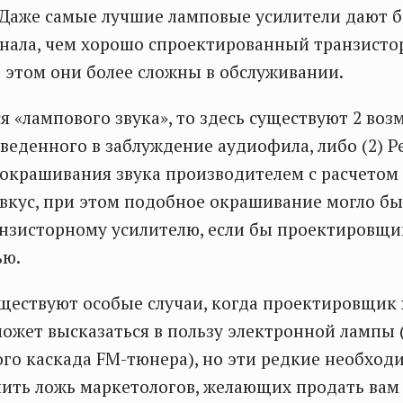
 Даже самые лучшие ламповые усилители дают 
гнала, чем хорошо спроектированный транзист
и этом они более сложны в обслуживании.
я «лампового звука», то здесь существуют 2 воз
веденного в заблуждение аудиофила, либо (2) Р
крашивания звука производителем с расчетом
кус, при этом подобное окрашивание могло бы
нзисторному усилителю, если бы проектировщи
ью.
уществуют особые случаи, когда проектировщик
ожет высказаться в пользу электронной лампы 
го каскада FM-тюнера), но эти редкие необход
ить ложь маркетологов, желающих продать вам