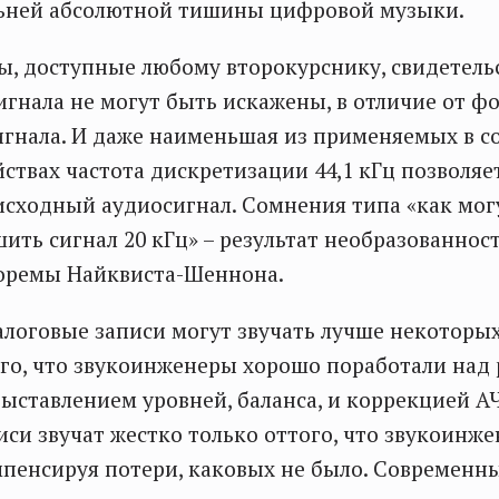
ьней абсолютной тишины цифровой музыки.
, доступные любому второкурснику, свидетельс
игнала не могут быть искажены, в отличие от 
игнала. И даже наименьшая из применяемых в 
йствах частота дискретизации 44,1 кГц позволя
исходный аудиосигнал. Сомнения типа «как мог
шить сигнал 20 кГц» – результат необразованнос
оремы Найквиста-Шеннона.
логовые записи могут звучать лучше некоторы
ого, что звукоинженеры хорошо поработали на
ыставлением уровней, баланса, и коррекцией А
си звучат жестко только оттого, что звукоинж
мпенсируя потери, каковых не было. Современ