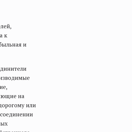
лей,
а к
ибыльная и
единители
оизводимые
ие,
ияющие на
 дорогому или
м соединении
ных