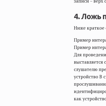
записи – верх 
4. Ложь 
Ниже краткое 
Пример интера
Пример интера
Для проведени
выставляется 
слушателю пре
устройство В с
прослушивания
идентифициров
как устройство