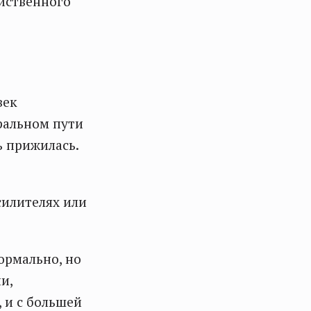
йственного
век
ральном пути
ь прижилась.
силителях или
ормально, но
и,
 и с большей