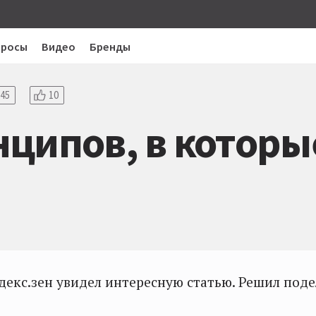
просы
Видео
Бренды
45
10
ципов, в которы
декс.зен увидел интересную статью. Решил поде