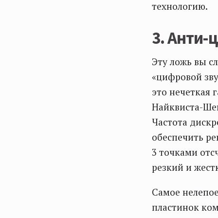
технологию.
3. Анти-
Эту ложь вы с
«цифровой зву
это нечеткая 
Найквиста-Ше
Частота дискр
обеспечить ре
3 точками отс
резкий и жест
Самое нелепо
пластинок ком