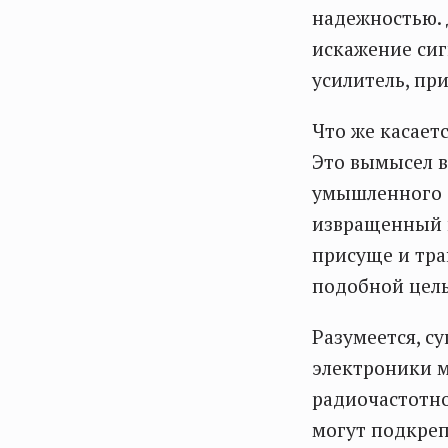
надежностью.
искажение си
усилитель, пр
Что же касаетс
Это вымысел в
умышленного о
извращенный в
присуще и тра
подобной цел
Разумеется, с
электроники м
радиочастотно
могут подкреп