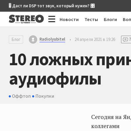
🎚 Даст ли DSP тот звук, который нужен? 🎛
Новости
Тесты
Блоги
Во
Radiolyubitel
Блог
•
24 апреля 2021 в 19:26
7
10 ложных прин
аудиофилы
Оффтоп
Покупки
Сегодня на Ян
коллегами