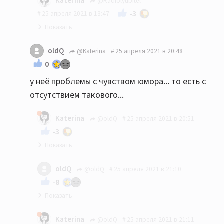
Katerina
@Radiolyubitel
-3
25 апреля 2021 в 13:47
Вам показалось.
oldQ
@Katerina
25 апреля 2021 в 20:48
0
у неё проблемы с чувством юмора... то есть с
отсутствием такового...
Katerina
@oldQ
25 апреля 2021 в 20:51
-3
У кого? И какое отношение имеет чьё-то
oldQ
@oldQ
25 апреля 2021 в 21:10
отсутствие чувства юмора к изначально
-8
срачной теме?
это я вспоминаю ваши ответы на некоторые,
Katerina
@oldQ
25 апреля 2021 в 21:11