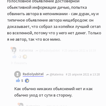
голословное обьявление достоверной
обьективной информации дичью, попытка
обвинить автора в непонимании - сам дурак, ну и
типичное обьявление автора нищебродом: он
доказывает, что собрал за копейки лучший сетап
во вселенной, потому что у него нет денег. Только
я не автор, так что все мимо.
Katerina
@Radiolyubitel
25 апреля 2021 в 10:39
-2
В данном конкретном случае от меня никаких
Radiolyubitel
@Katerina
25 апреля 2021 в 13:28
объяснений не требуется.
5
Как обычно никаких обьяснений нет и как
обычно уход от сути в сторону.