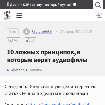
🎚 Даст ли DSP тот звук, который нужен? 🎛
Radiolyubitel
Блог
•
24 апреля 2021 в 19:26
745
10
10 ложных принципов, в
которые верят аудиофилы
Оффтоп
Покупки
Сегодня на Яндекс.зен увидел интересную
статью. Решил поделиться с коллегами
Оригинал:
https://zen.yandex.ru/media/id...