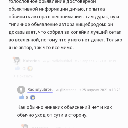
голословное обьявление достоверной
обьективной информации дичью, попытка
обвинить автора в непонимании - сам дурак, ну и
типичное обьявление автора нищебродом: он
доказывает, что собрал за копейки лучший сетап
во вселенной, потому что у него нет денег. Только
я не автор, так что все мимо.
Katerina
@Radiolyubitel
25 апреля 2021 в 10:39
-2
В данном конкретном случае от меня никаких
Radiolyubitel
@Katerina
25 апреля 2021 в 13:28
объяснений не требуется.
5
Как обычно никаких обьяснений нет и как
обычно уход от сути в сторону.