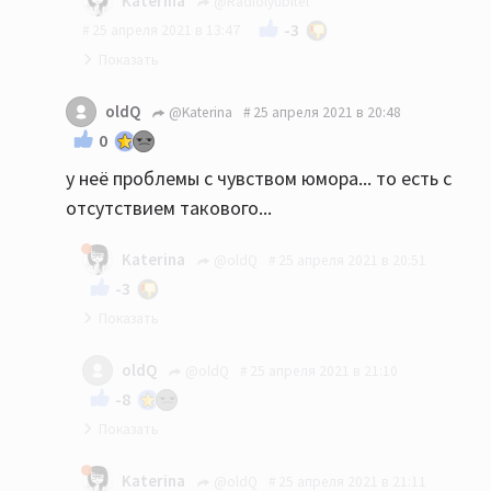
Katerina
@Radiolyubitel
-3
25 апреля 2021 в 13:47
Вам показалось.
oldQ
@Katerina
25 апреля 2021 в 20:48
0
у неё проблемы с чувством юмора... то есть с
отсутствием такового...
Katerina
@oldQ
25 апреля 2021 в 20:51
-3
У кого? И какое отношение имеет чьё-то
oldQ
@oldQ
25 апреля 2021 в 21:10
отсутствие чувства юмора к изначально
-8
срачной теме?
это я вспоминаю ваши ответы на некоторые,
Katerina
@oldQ
25 апреля 2021 в 21:11