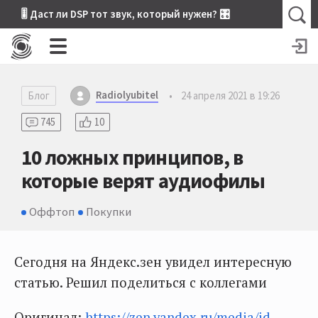
🎚 Даст ли DSP тот звук, который нужен? 🎛
Radiolyubitel
Блог
•
24 апреля 2021 в 19:26
745
10
10 ложных принципов, в
которые верят аудиофилы
Оффтоп
Покупки
Сегодня на Яндекс.зен увидел интересную
статью. Решил поделиться с коллегами
Оригинал:
https://zen.yandex.ru/media/id...