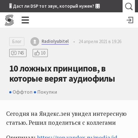
🎚 Даст ли DSP тот звук, который нужен? 🎛
Radiolyubitel
Блог
•
24 апреля 2021 в 19:26
745
10
10 ложных принципов, в
которые верят аудиофилы
Оффтоп
Покупки
Сегодня на Яндекс.зен увидел интересную
статью. Решил поделиться с коллегами
Оригинал:
https://zen.yandex.ru/media/id...