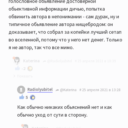
голословное обьявление достоверной
обьективной информации дичью, попытка
обвинить автора в непонимании - сам дурак, ну и
типичное обьявление автора нищебродом: он
доказывает, что собрал за копейки лучший сетап
во вселенной, потому что у него нет денег. Только
я не автор, так что все мимо.
Katerina
@Radiolyubitel
25 апреля 2021 в 10:39
-2
В данном конкретном случае от меня никаких
Radiolyubitel
@Katerina
25 апреля 2021 в 13:28
объяснений не требуется.
5
Как обычно никаких обьяснений нет и как
обычно уход от сути в сторону.