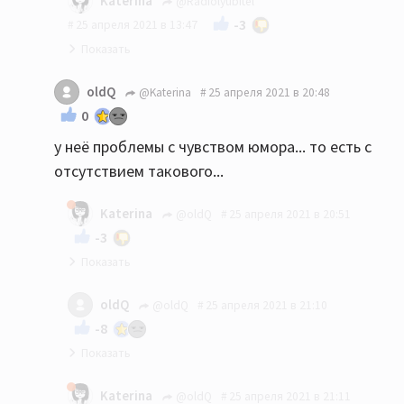
Katerina
@Radiolyubitel
-3
25 апреля 2021 в 13:47
Вам показалось.
oldQ
@Katerina
25 апреля 2021 в 20:48
0
у неё проблемы с чувством юмора... то есть с
отсутствием такового...
Katerina
@oldQ
25 апреля 2021 в 20:51
-3
У кого? И какое отношение имеет чьё-то
oldQ
@oldQ
25 апреля 2021 в 21:10
отсутствие чувства юмора к изначально
-8
срачной теме?
это я вспоминаю ваши ответы на некоторые,
Katerina
@oldQ
25 апреля 2021 в 21:11