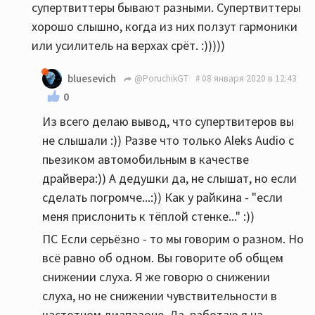
супертвиттеры бывают разными. Супертвиттеры
хорошо слышно, когда из них ползут гармоники
или усилитель на верхах срёт. :)))))
bluesevich
@PoruchikGT
08 января 2020 в 12:43
0
Из всего делаю вывод, что супертвитеров вы
не слышали :)) Разве что только Aleks Audio с
пьезиком автомобильным в качестве
драйвера:)) А дедушки да, не слышат, но если
сделать погромче...:)) Как у райкина - "если
меня прислонить к тёплой стенке..." :))
ПС Если серьёзно - то мы говорим о разном. Но
всё равно об одном. Вы говорите об общем
снижении слуха. Я же говорю о снижении
слуха, но не снижении чувствительности в
частотном диапазоне. Да, работаю я на