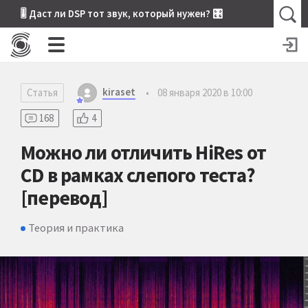
🎚 Даст ли DSP тот звук, который нужен? 🎛
kiraset
Статья
•
08 января 2020 в 10:00
168
4
Можно ли отличить HiRes от
CD в рамках слепого теста?
[перевод]
Теория и практика