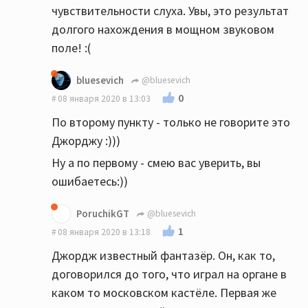
чувствительности слуха. Увы, это результат
долгого нахождения в мощном звуковом
поле! :(
bluesevich
@bluesevich
0
08 января 2020 в 13:03
По второму пункту - только не говорите это
Джорджу :)))
Ну а по первому - смею вас уверить, вы
ошибаетесь:))
PoruchikGT
@bluesevich
1
08 января 2020 в 13:18
Джордж известный фантазёр. Он, как то,
договорился до того, что играл на органе в
каком то московском кастёле. Первая же