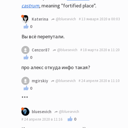
castrum
, meaning "fortified place".
Katerina
@bluesevich
13 января 2020 в 00:03
0
Вы всё перепутали.
Cenzor87
@bluesevich
18 марта 2020 в 11:20
0
про алекс откуда инфо такая?
mgirskiy
@bluesevich
24 апреля 2020 в 11:10
0
***
bluesevich
@bluesevich
0
24 апреля 2020 в 11:16