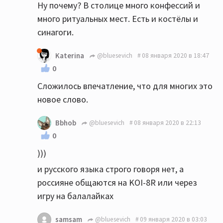
Ну почему? В столице много конфессий и
много ритуальных мест. Есть и костёлы и
синагоги.
Katerina
@bluesevich
08 января 2020 в 18:47
0
Сложилось впечатление, что для многих это
новое слово.
Bbhob
@bluesevich
08 января 2020 в 22:13
0
)))
и русского языка строго говоря нет, а
россияне общаются на KOI-8R или через
игру на балалайках
samsam
@bluesevich
09 января 2020 в 03:03