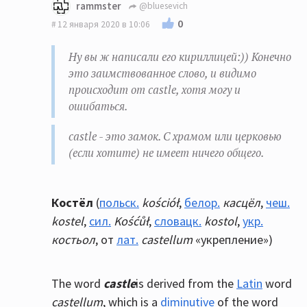
rammster
@bluesevich
0
12 января 2020 в 10:06
Ну вы ж написали его кириллицей:)) Конечно
это заимствованное слово, и видимо
происходит от castle, хотя могу и
ошибаться.
castle - это замок. С храмом или церковью
(если хотите) не имеет ничего общего.
К
остёл
(
польск.
kościół
,
белор.
касцёл
,
чеш.
kostel
,
сил.
Kośćůł
,
словацк.
kostol
,
укр.
костьол
, от
лат.
castellum
«укрепление»)
The word
castle
is derived from the
Latin
word
castellum
, which is a
diminutive
of the word