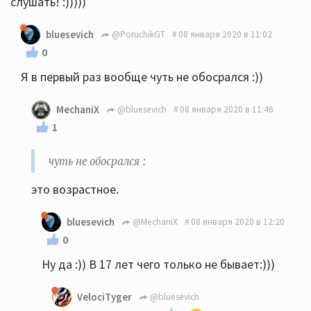
слушать! :)))))
bluesevich
@PoruchikGT
08 января 2020 в 11:02
0
Я в первый раз вообще чуть не обосрался :))
MechaniX
@bluesevich
08 января 2020 в 11:46
1
чуть не обосрался :
этo возpacтнoe.
bluesevich
@MechaniX
08 января 2020 в 12:20
0
Ну да :)) В 17 лет чего только не бывает:)))
VelociTyger
@bluesevich