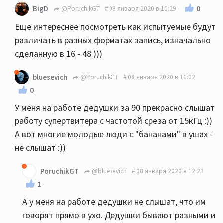
0
BigD
@PoruchikGT
08 января 2020 в 10:29
Еще интереснее посмотреть как испытуемые будут
различать в разных форматах запись, изначально
сделанную в 16 - 48 )))
bluesevich
@PoruchikGT
08 января 2020 в 11:02
0
У меня на работе дедушки за 90 прекрасно слышат
работу супертвитера с частотой среза от 15кГц :))
А вот многие молодые люди с "бананами" в ушах -
не слышат :))
PoruchikGT
@bluesevich
08 января 2020 в 12:23
1
А у меня на работе дедушки не слышат, что им
говорят прямо в ухо. Дедушки бывают разными и