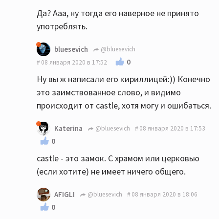
Да? Ааа, ну тогда его наверное не принято
употреблять.
bluesevich
@bluesevich
0
08 января 2020 в 17:52
Ну вы ж написали его кириллицей:)) Конечно
это заимствованное слово, и видимо
происходит от castle, хотя могу и ошибаться.
Katerina
@bluesevich
08 января 2020 в 17:53
0
castle - это замок. С храмом или церковью
(если хотите) не имеет ничего общего.
AFIGLI
@bluesevich
08 января 2020 в 18:06
0