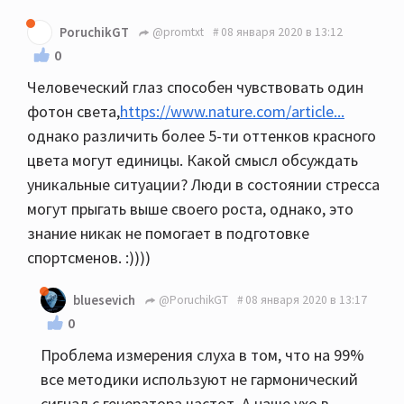
PoruchikGT
@promtxt
08 января 2020 в 13:12
0
Человеческий глаз способен чувствовать один
фотон света,
https://www.nature.com/article...
однако различить более 5-ти оттенков красного
цвета могут единицы. Какой смысл обсуждать
уникальные ситуации? Люди в состоянии стресса
могут прыгать выше своего роста, однако, это
знание никак не помогает в подготовке
спортсменов. :))))
bluesevich
@PoruchikGT
08 января 2020 в 13:17
0
Проблема измерения слуха в том, что на 99%
все методики используют не гармонический
сигнал с генератора частот. А наше ухо в