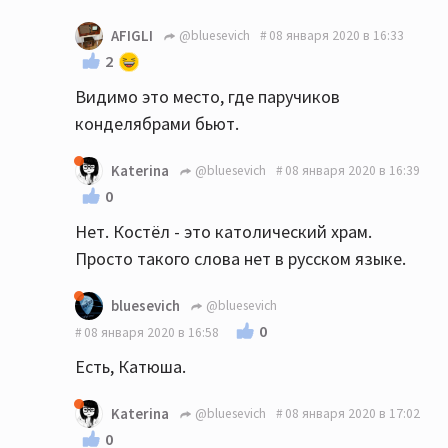
AFIGLI
@bluesevich
08 января 2020 в 16:33
2
Видимо это место, где паручиков
конделябрами бьют.
Katerina
@bluesevich
08 января 2020 в 16:39
0
Нет. Костёл - это католический храм.
Просто такого слова нет в русском языке.
bluesevich
@bluesevich
0
08 января 2020 в 16:58
Есть, Катюша.
Katerina
@bluesevich
08 января 2020 в 17:02
0