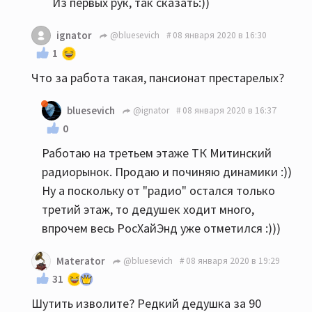
Из первых рук, так сказать:))
ignator
@bluesevich
08 января 2020 в 16:30
1
Что за работа такая, пансионат престарелых?
bluesevich
@ignator
08 января 2020 в 16:37
0
Работаю на третьем этаже ТК Митинский
радиорынок. Продаю и починяю динамики :))
Ну а поскольку от "радио" остался только
третий этаж, то дедушек ходит много,
впрочем весь РосХайЭнд уже отметился :)))
Materator
@bluesevich
08 января 2020 в 19:29
31
Шутить изволите? Редкий дедушка за 90