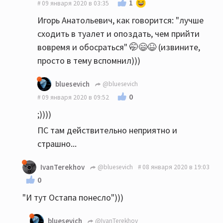
1
09 января 2020 в 03:35
Игорь Анатольевич, как говорится: "лучше
сходить в туалет и опоздать, чем прийти
вовремя и обосраться" 🤭😄😆 (извините,
просто в тему вспомнил)))
bluesevich
@bluesevich
0
09 января 2020 в 09:52
;))))
ПС там действительно неприятно и
страшно...
IvanTerekhov
@bluesevich
08 января 2020 в 19:03
0
"И тут Остапа понесло")))
bluesevich
@IvanTerekhov