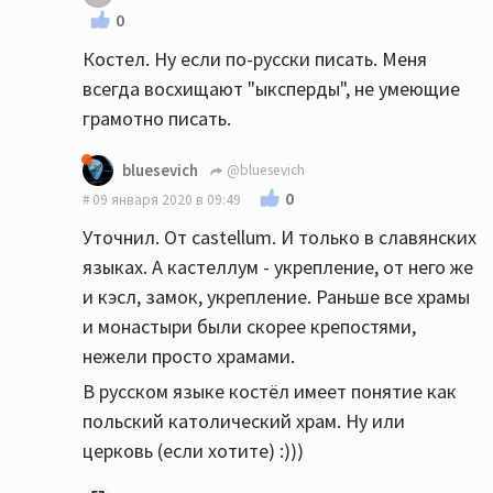
0
Костел. Ну если по-русски писать. Меня
всегда восхищают "ыксперды", не умеющие
грамотно писать.
bluesevich
@bluesevich
0
09 января 2020 в 09:49
Уточнил. От castellum. И только в славянских
языках. А кастеллум - укрепление, от него же
и кэсл, замок, укрепление. Раньше все храмы
и монастыри были скорее крепостями,
нежели просто храмами.
В русском языке костёл имеет понятие как
польский католический храм. Ну или
церковь (если хотите) :)))