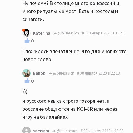
Ну почему? В столице много конфессий и
много ритуальных мест. Есть и костёлы и
синагоги.
Katerina
@bluesevich
08 января 2020 в 18:47
0
Сложилось впечатление, что для многих это
новое слово.
Bbhob
@bluesevich
08 января 2020 в 22:13
0
)))
и русского языка строго говоря нет, а
россияне общаются на KOI-8R или через
игру на балалайках
samsam
@bluesevich
09 января 2020 в 03:03