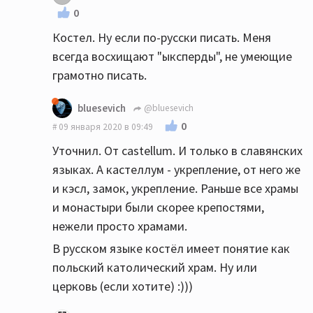
0
Костел. Ну если по-русски писать. Меня
всегда восхищают "ыксперды", не умеющие
грамотно писать.
bluesevich
@bluesevich
0
09 января 2020 в 09:49
Уточнил. От castellum. И только в славянских
языках. А кастеллум - укрепление, от него же
и кэсл, замок, укрепление. Раньше все храмы
и монастыри были скорее крепостями,
нежели просто храмами.
В русском языке костёл имеет понятие как
польский католический храм. Ну или
церковь (если хотите) :)))