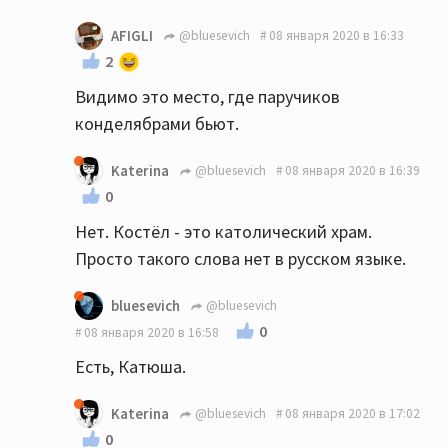
AFIGLI
@bluesevich
08 января 2020 в 16:33
2
Видимо это место, где паручиков
конделябрами бьют.
Katerina
@bluesevich
08 января 2020 в 16:39
0
Нет. Костёл - это католический храм.
Просто такого слова нет в русском языке.
bluesevich
@bluesevich
0
08 января 2020 в 16:58
Есть, Катюша.
Katerina
@bluesevich
08 января 2020 в 17:02
0