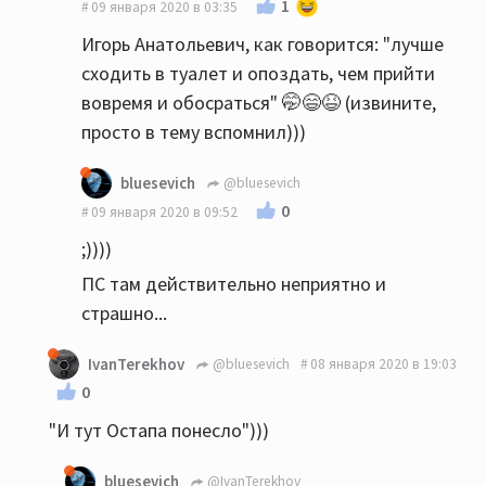
1
09 января 2020 в 03:35
Игорь Анатольевич, как говорится: "лучше
сходить в туалет и опоздать, чем прийти
вовремя и обосраться" 🤭😄😆 (извините,
просто в тему вспомнил)))
bluesevich
@bluesevich
0
09 января 2020 в 09:52
;))))
ПС там действительно неприятно и
страшно...
IvanTerekhov
@bluesevich
08 января 2020 в 19:03
0
"И тут Остапа понесло")))
bluesevich
@IvanTerekhov