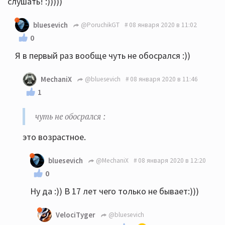
слушать! :)))))
bluesevich
@PoruchikGT
08 января 2020 в 11:02
0
Я в первый раз вообще чуть не обосрался :))
MechaniX
@bluesevich
08 января 2020 в 11:46
1
чуть не обосрался :
этo возpacтнoe.
bluesevich
@MechaniX
08 января 2020 в 12:20
0
Ну да :)) В 17 лет чего только не бывает:)))
VelociTyger
@bluesevich