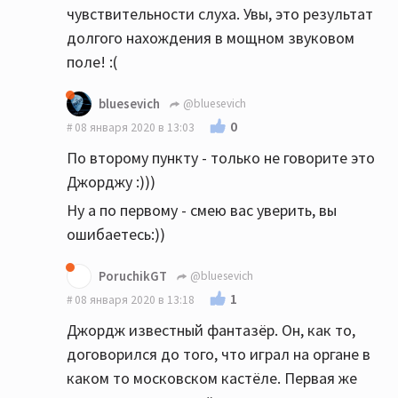
чувствительности слуха. Увы, это результат
долгого нахождения в мощном звуковом
поле! :(
bluesevich
@bluesevich
0
08 января 2020 в 13:03
По второму пункту - только не говорите это
Джорджу :)))
Ну а по первому - смею вас уверить, вы
ошибаетесь:))
PoruchikGT
@bluesevich
1
08 января 2020 в 13:18
Джордж известный фантазёр. Он, как то,
договорился до того, что играл на органе в
каком то московском кастёле. Первая же