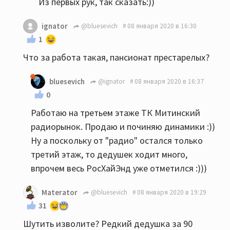
Из первых рук, так сказать:))
ignator
@bluesevich
08 января 2020 в 16:30
1
Что за работа такая, пансионат престарелых?
bluesevich
@ignator
08 января 2020 в 16:37
0
Работаю на третьем этаже ТК Митинский
радиорынок. Продаю и починяю динамики :))
Ну а поскольку от "радио" остался только
третий этаж, то дедушек ходит много,
впрочем весь РосХайЭнд уже отметился :)))
Materator
@bluesevich
08 января 2020 в 19:29
31
Шутить изволите? Редкий дедушка за 90