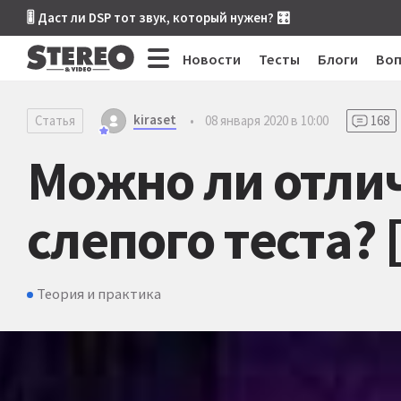
🎚 Даст ли DSP тот звук, который нужен? 🎛
Новости
Тесты
Блоги
Во
kiraset
Статья
•
08 января 2020 в 10:00
168
Можно ли отлич
слепого теста? 
Теория и практика