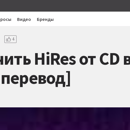
просы
Видео
Бренды
4
ить HiRes от CD 
[перевод]