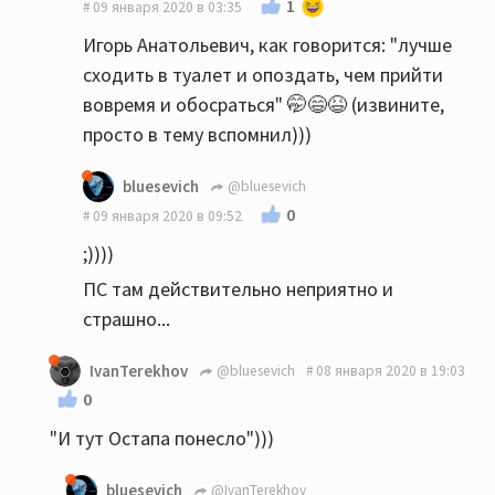
1
09 января 2020 в 03:35
Игорь Анатольевич, как говорится: "лучше
сходить в туалет и опоздать, чем прийти
вовремя и обосраться" 🤭😄😆 (извините,
просто в тему вспомнил)))
bluesevich
@bluesevich
0
09 января 2020 в 09:52
;))))
ПС там действительно неприятно и
страшно...
IvanTerekhov
@bluesevich
08 января 2020 в 19:03
0
"И тут Остапа понесло")))
bluesevich
@IvanTerekhov