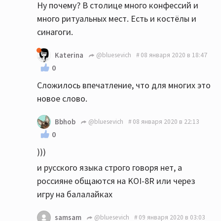
Ну почему? В столице много конфессий и
много ритуальных мест. Есть и костёлы и
синагоги.
Katerina
@bluesevich
08 января 2020 в 18:47
0
Сложилось впечатление, что для многих это
новое слово.
Bbhob
@bluesevich
08 января 2020 в 22:13
0
)))
и русского языка строго говоря нет, а
россияне общаются на KOI-8R или через
игру на балалайках
samsam
@bluesevich
09 января 2020 в 03:03