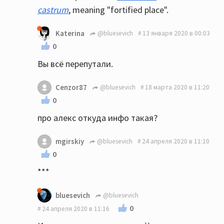
castrum
, meaning "fortified place".
Katerina
@bluesevich
13 января 2020 в 00:03
0
Вы всё перепутали.
Cenzor87
@bluesevich
18 марта 2020 в 11:20
0
про алекс откуда инфо такая?
mgirskiy
@bluesevich
24 апреля 2020 в 11:10
0
***
bluesevich
@bluesevich
0
24 апреля 2020 в 11:16