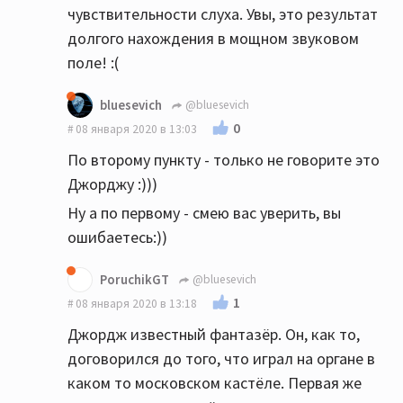
чувствительности слуха. Увы, это результат
долгого нахождения в мощном звуковом
поле! :(
bluesevich
@bluesevich
0
08 января 2020 в 13:03
По второму пункту - только не говорите это
Джорджу :)))
Ну а по первому - смею вас уверить, вы
ошибаетесь:))
PoruchikGT
@bluesevich
1
08 января 2020 в 13:18
Джордж известный фантазёр. Он, как то,
договорился до того, что играл на органе в
каком то московском кастёле. Первая же