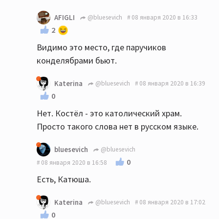
AFIGLI
@bluesevich
08 января 2020 в 16:33
2
Видимо это место, где паручиков
конделябрами бьют.
Katerina
@bluesevich
08 января 2020 в 16:39
0
Нет. Костёл - это католический храм.
Просто такого слова нет в русском языке.
bluesevich
@bluesevich
0
08 января 2020 в 16:58
Есть, Катюша.
Katerina
@bluesevich
08 января 2020 в 17:02
0