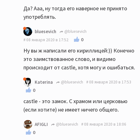
Да? Ааа, ну тогда его наверное не принято
употреблять.
bluesevich
@bluesevich
0
08 января 2020 в 17:52
Ну вы ж написали его кириллицей:)) Конечно
это заимствованное слово, и видимо
происходит от castle, хотя могу и ошибаться.
Katerina
@bluesevich
08 января 2020 в 17:53
0
castle - это замок. С храмом или церковью
(если хотите) не имеет ничего общего.
AFIGLI
@bluesevich
08 января 2020 в 18:06
0