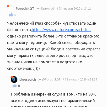
PoruchikGT
@promtxt
08 января 2020 в 13:12
0
Человеческий глаз способен чувствовать один
фотон света,
https://www.nature.com/article...
однако различить более 5-ти оттенков красного
цвета могут единицы. Какой смысл обсуждать
уникальные ситуации? Люди в состоянии стресса
могут прыгать выше своего роста, однако, это
знание никак не помогает в подготовке
спортсменов. :))))
bluesevich
@PoruchikGT
08 января 2020 в 13:17
0
Проблема измерения слуха в том, что на 99%
все методики используют не гармонический
сигнал с генератора частот. А наше ухо в