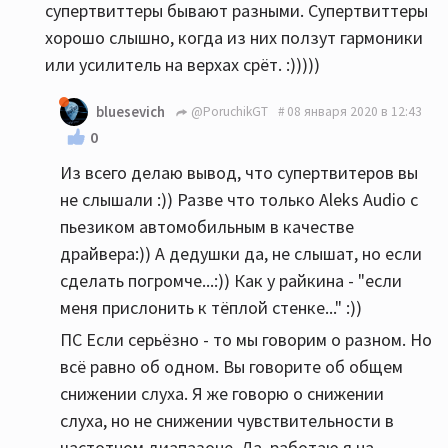
супертвиттеры бывают разными. Супертвиттеры
хорошо слышно, когда из них ползут гармоники
или усилитель на верхах срёт. :)))))
bluesevich
@PoruchikGT
08 января 2020 в 12:43
0
Из всего делаю вывод, что супертвитеров вы
не слышали :)) Разве что только Aleks Audio с
пьезиком автомобильным в качестве
драйвера:)) А дедушки да, не слышат, но если
сделать погромче...:)) Как у райкина - "если
меня прислонить к тёплой стенке..." :))
ПС Если серьёзно - то мы говорим о разном. Но
всё равно об одном. Вы говорите об общем
снижении слуха. Я же говорю о снижении
слуха, но не снижении чувствительности в
частотном диапазоне. Да, работаю я на