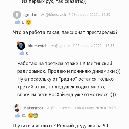
Из первых рук, так сказать:))
ignator
@bluesevich
08 января 2020 в 16:30
1
Что за работа такая, пансионат престарелых?
bluesevich
@ignator
08 января 2020 в 16:37
0
Работаю на третьем этаже ТК Митинский
радиорынок. Продаю и починяю динамики :))
Ну а поскольку от "радио" остался только
третий этаж, то дедушек ходит много,
впрочем весь РосХайЭнд уже отметился :)))
Materator
@bluesevich
08 января 2020 в 19:29
31
Шутить изволите? Редкий дедушка за 90