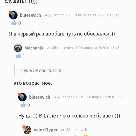
слушать! :)))))
bluesevich
@PoruchikGT
08 января 2020 в 11:02
0
Я в первый раз вообще чуть не обосрался :))
MechaniX
@bluesevich
08 января 2020 в 11:46
1
чуть не обосрался :
этo возpacтнoe.
bluesevich
@MechaniX
08 января 2020 в 12:20
0
Ну да :)) В 17 лет чего только не бывает:)))
VelociTyger
@bluesevich