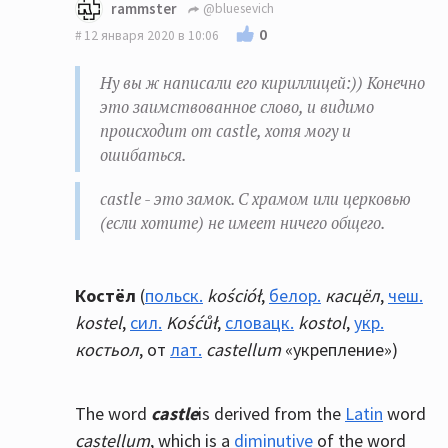
rammster
@bluesevich
0
12 января 2020 в 10:06
Ну вы ж написали его кириллицей:)) Конечно
это заимствованное слово, и видимо
происходит от castle, хотя могу и
ошибаться.
castle - это замок. С храмом или церковью
(если хотите) не имеет ничего общего.
К
остёл
(
польск.
kościół
,
белор.
касцёл
,
чеш.
kostel
,
сил.
Kośćůł
,
словацк.
kostol
,
укр.
костьол
, от
лат.
castellum
«укрепление»)
The word
castle
is derived from the
Latin
word
castellum
, which is a
diminutive
of the word