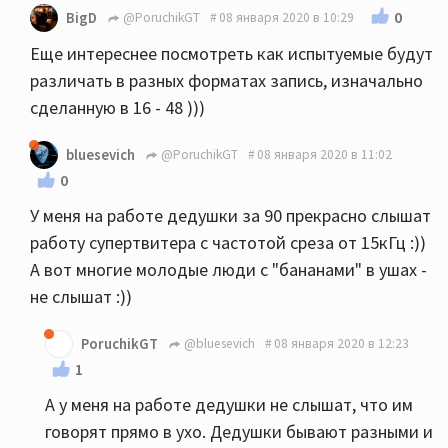
0
BigD
@PoruchikGT
08 января 2020 в 10:29
Еще интереснее посмотреть как испытуемые будут
различать в разных форматах запись, изначально
сделанную в 16 - 48 )))
bluesevich
@PoruchikGT
08 января 2020 в 11:02
0
У меня на работе дедушки за 90 прекрасно слышат
работу супертвитера с частотой среза от 15кГц :))
А вот многие молодые люди с "бананами" в ушах -
не слышат :))
PoruchikGT
@bluesevich
08 января 2020 в 12:23
1
А у меня на работе дедушки не слышат, что им
говорят прямо в ухо. Дедушки бывают разными и