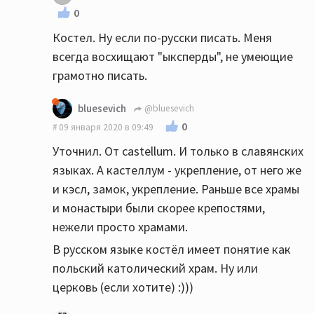
0
Костел. Ну если по-русски писать. Меня
всегда восхищают "ыксперды", не умеющие
грамотно писать.
bluesevich
@bluesevich
0
09 января 2020 в 09:49
Уточнил. От castellum. И только в славянских
языках. А кастеллум - укрепление, от него же
и кэсл, замок, укрепление. Раньше все храмы
и монастыри были скорее крепостями,
нежели просто храмами.
В русском языке костёл имеет понятие как
польский католический храм. Ну или
церковь (если хотите) :)))