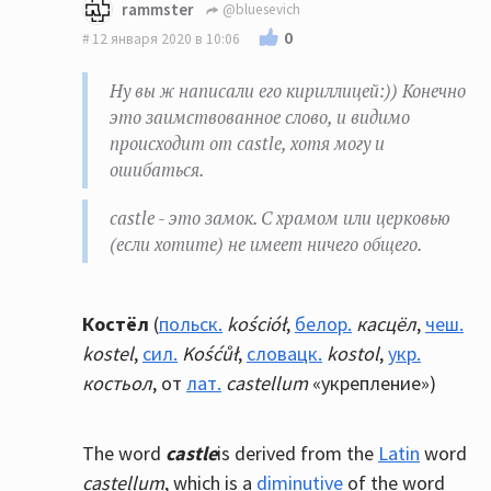
rammster
@bluesevich
0
12 января 2020 в 10:06
Ну вы ж написали его кириллицей:)) Конечно
это заимствованное слово, и видимо
происходит от castle, хотя могу и
ошибаться.
castle - это замок. С храмом или церковью
(если хотите) не имеет ничего общего.
К
остёл
(
польск.
kościół
,
белор.
касцёл
,
чеш.
kostel
,
сил.
Kośćůł
,
словацк.
kostol
,
укр.
костьол
, от
лат.
castellum
«укрепление»)
The word
castle
is derived from the
Latin
word
castellum
, which is a
diminutive
of the word