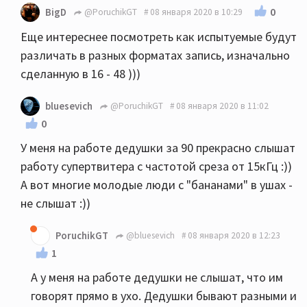
0
BigD
@PoruchikGT
08 января 2020 в 10:29
Еще интереснее посмотреть как испытуемые будут
различать в разных форматах запись, изначально
сделанную в 16 - 48 )))
bluesevich
@PoruchikGT
08 января 2020 в 11:02
0
У меня на работе дедушки за 90 прекрасно слышат
работу супертвитера с частотой среза от 15кГц :))
А вот многие молодые люди с "бананами" в ушах -
не слышат :))
PoruchikGT
@bluesevich
08 января 2020 в 12:23
1
А у меня на работе дедушки не слышат, что им
говорят прямо в ухо. Дедушки бывают разными и