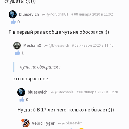
слушать! :)))))
bluesevich
@PoruchikGT
08 января 2020 в 11:02
0
Я в первый раз вообще чуть не обосрался :))
MechaniX
@bluesevich
08 января 2020 в 11:46
1
чуть не обосрался :
этo возpacтнoe.
bluesevich
@MechaniX
08 января 2020 в 12:20
0
Ну да :)) В 17 лет чего только не бывает:)))
VelociTyger
@bluesevich