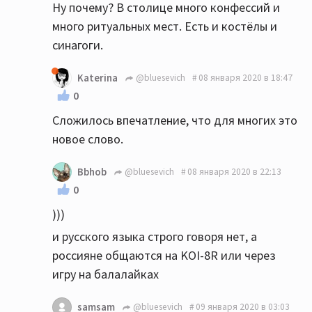
Ну почему? В столице много конфессий и
много ритуальных мест. Есть и костёлы и
синагоги.
Katerina
@bluesevich
08 января 2020 в 18:47
0
Сложилось впечатление, что для многих это
новое слово.
Bbhob
@bluesevich
08 января 2020 в 22:13
0
)))
и русского языка строго говоря нет, а
россияне общаются на KOI-8R или через
игру на балалайках
samsam
@bluesevich
09 января 2020 в 03:03