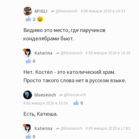
AFIGLI
@bluesevich
08 января 2020 в 16:33
2
Видимо это место, где паручиков
конделябрами бьют.
Katerina
@bluesevich
08 января 2020 в 16:39
0
Нет. Костёл - это католический храм.
Просто такого слова нет в русском языке.
bluesevich
@bluesevich
0
08 января 2020 в 16:58
Есть, Катюша.
Katerina
@bluesevich
08 января 2020 в 17:02
0