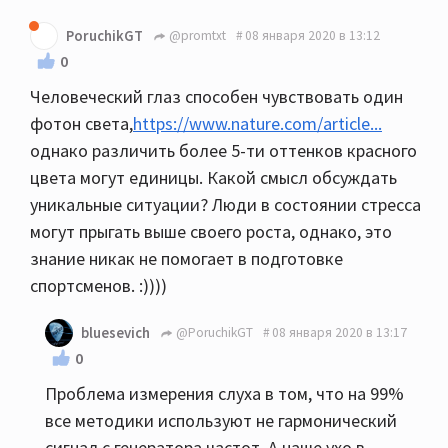
PoruchikGT
@promtxt
08 января 2020 в 13:12
0
Человеческий глаз способен чувствовать один
фотон света,
https://www.nature.com/article...
однако различить более 5-ти оттенков красного
цвета могут единицы. Какой смысл обсуждать
уникальные ситуации? Люди в состоянии стресса
могут прыгать выше своего роста, однако, это
знание никак не помогает в подготовке
спортсменов. :))))
bluesevich
@PoruchikGT
08 января 2020 в 13:17
0
Проблема измерения слуха в том, что на 99%
все методики используют не гармонический
сигнал с генератора частот. А наше ухо в