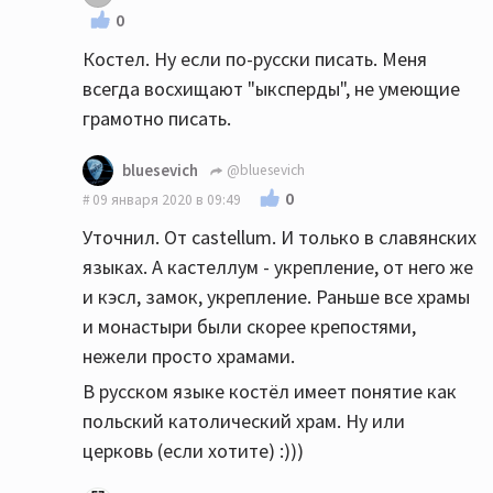
0
Костел. Ну если по-русски писать. Меня
всегда восхищают "ыксперды", не умеющие
грамотно писать.
bluesevich
@bluesevich
0
09 января 2020 в 09:49
Уточнил. От castellum. И только в славянских
языках. А кастеллум - укрепление, от него же
и кэсл, замок, укрепление. Раньше все храмы
и монастыри были скорее крепостями,
нежели просто храмами.
В русском языке костёл имеет понятие как
польский католический храм. Ну или
церковь (если хотите) :)))