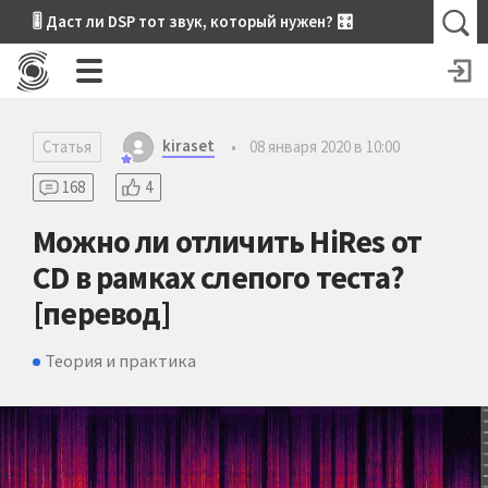
🎚 Даст ли DSP тот звук, который нужен? 🎛
kiraset
Статья
•
08 января 2020 в 10:00
168
4
Можно ли отличить HiRes от
CD в рамках слепого теста?
[перевод]
Теория и практика