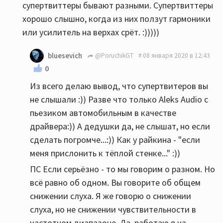
супертвиттеры бывают разными. Супертвиттеры
хорошо слышно, когда из них ползут гармоники
или усилитель на верхах срёт. :)))))
bluesevich
@PoruchikGT
08 января 2020 в 12:43
0
Из всего делаю вывод, что супертвитеров вы
не слышали :)) Разве что только Aleks Audio с
пьезиком автомобильным в качестве
драйвера:)) А дедушки да, не слышат, но если
сделать погромче...:)) Как у райкина - "если
меня прислонить к тёплой стенке..." :))
ПС Если серьёзно - то мы говорим о разном. Но
всё равно об одном. Вы говорите об общем
снижении слуха. Я же говорю о снижении
слуха, но не снижении чувствительности в
частотном диапазоне. Да, работаю я на