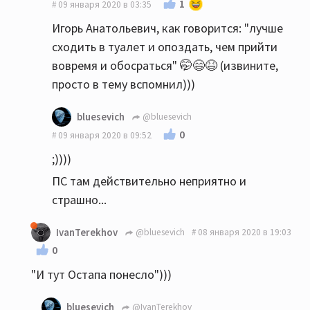
1
09 января 2020 в 03:35
Игорь Анатольевич, как говорится: "лучше
сходить в туалет и опоздать, чем прийти
вовремя и обосраться" 🤭😄😆 (извините,
просто в тему вспомнил)))
bluesevich
@bluesevich
0
09 января 2020 в 09:52
;))))
ПС там действительно неприятно и
страшно...
IvanTerekhov
@bluesevich
08 января 2020 в 19:03
0
"И тут Остапа понесло")))
bluesevich
@IvanTerekhov