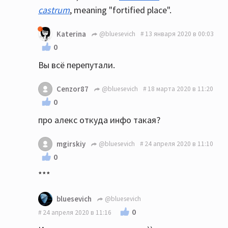
castrum
, meaning "fortified place".
Katerina
@bluesevich
13 января 2020 в 00:03
0
Вы всё перепутали.
Cenzor87
@bluesevich
18 марта 2020 в 11:20
0
про алекс откуда инфо такая?
mgirskiy
@bluesevich
24 апреля 2020 в 11:10
0
***
bluesevich
@bluesevich
0
24 апреля 2020 в 11:16