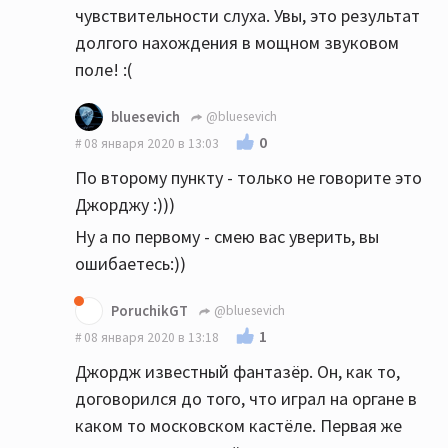
чувствительности слуха. Увы, это результат
долгого нахождения в мощном звуковом
поле! :(
bluesevich
@bluesevich
0
08 января 2020 в 13:03
По второму пункту - только не говорите это
Джорджу :)))
Ну а по первому - смею вас уверить, вы
ошибаетесь:))
PoruchikGT
@bluesevich
1
08 января 2020 в 13:18
Джордж известный фантазёр. Он, как то,
договорился до того, что играл на органе в
каком то московском кастёле. Первая же