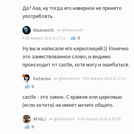
Да? Ааа, ну тогда его наверное не принято
употреблять.
bluesevich
@bluesevich
0
08 января 2020 в 17:52
Ну вы ж написали его кириллицей:)) Конечно
это заимствованное слово, и видимо
происходит от castle, хотя могу и ошибаться.
Katerina
@bluesevich
08 января 2020 в 17:53
0
castle - это замок. С храмом или церковью
(если хотите) не имеет ничего общего.
AFIGLI
@bluesevich
08 января 2020 в 18:06
0