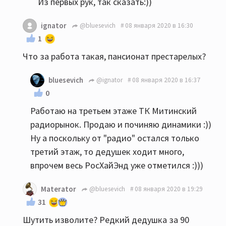
Из первых рук, так сказать:))
ignator
@bluesevich
08 января 2020 в 16:30
1
Что за работа такая, пансионат престарелых?
bluesevich
@ignator
08 января 2020 в 16:37
0
Работаю на третьем этаже ТК Митинский
радиорынок. Продаю и починяю динамики :))
Ну а поскольку от "радио" остался только
третий этаж, то дедушек ходит много,
впрочем весь РосХайЭнд уже отметился :)))
Materator
@bluesevich
08 января 2020 в 19:29
31
Шутить изволите? Редкий дедушка за 90