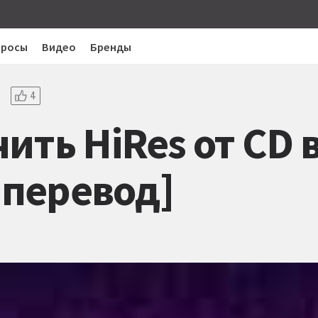
просы
Видео
Бренды
4
ить HiRes от CD 
[перевод]