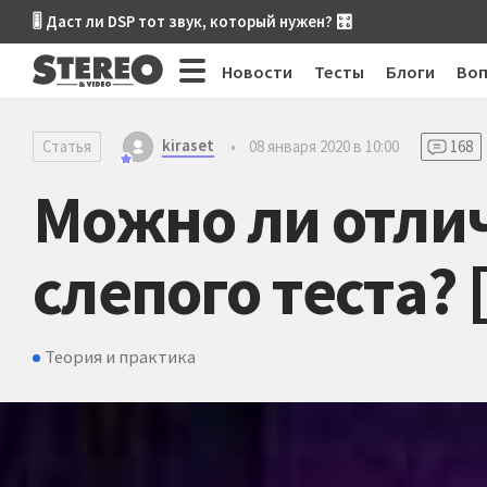
🎚 Даст ли DSP тот звук, который нужен? 🎛
Новости
Тесты
Блоги
Во
kiraset
Статья
•
08 января 2020 в 10:00
168
Можно ли отлич
слепого теста? 
Теория и практика