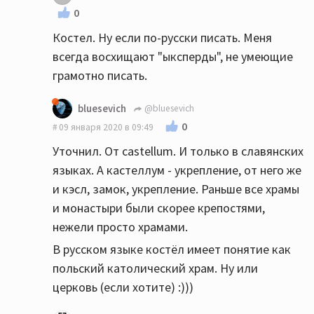
0
Костел. Ну если по-русски писать. Меня
всегда восхищают "ыксперды", не умеющие
грамотно писать.
bluesevich
@bluesevich
0
09 января 2020 в 09:49
Уточнил. От castellum. И только в славянских
языках. А кастеллум - укрепление, от него же
и кэсл, замок, укрепление. Раньше все храмы
и монастыри были скорее крепостями,
нежели просто храмами.
В русском языке костёл имеет понятие как
польский католический храм. Ну или
церковь (если хотите) :)))