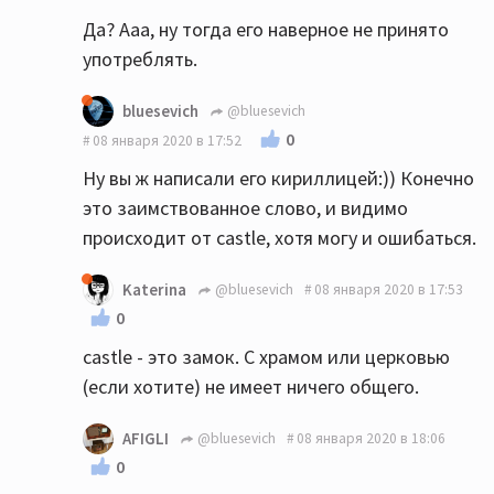
Да? Ааа, ну тогда его наверное не принято
употреблять.
bluesevich
@bluesevich
0
08 января 2020 в 17:52
Ну вы ж написали его кириллицей:)) Конечно
это заимствованное слово, и видимо
происходит от castle, хотя могу и ошибаться.
Katerina
@bluesevich
08 января 2020 в 17:53
0
castle - это замок. С храмом или церковью
(если хотите) не имеет ничего общего.
AFIGLI
@bluesevich
08 января 2020 в 18:06
0