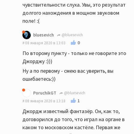
чувствительности слуха. Увы, это результат
долгого нахождения в мощном звуковом
поле! :(
bluesevich
@bluesevich
0
08 января 2020 в 13:03
По второму пункту - только не говорите это
Джорджу :)))
Ну а по первому - смею вас уверить, вы
ошибаетесь:))
PoruchikGT
@bluesevich
1
08 января 2020 в 13:18
Джордж известный фантазёр. Он, как то,
договорился до того, что играл на органе в
каком то московском кастёле. Первая же