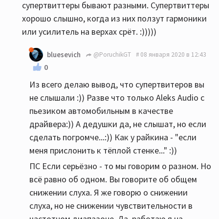
супертвиттеры бывают разными. Супертвиттеры
хорошо слышно, когда из них ползут гармоники
или усилитель на верхах срёт. :)))))
bluesevich
@PoruchikGT
08 января 2020 в 12:43
0
Из всего делаю вывод, что супертвитеров вы
не слышали :)) Разве что только Aleks Audio с
пьезиком автомобильным в качестве
драйвера:)) А дедушки да, не слышат, но если
сделать погромче...:)) Как у райкина - "если
меня прислонить к тёплой стенке..." :))
ПС Если серьёзно - то мы говорим о разном. Но
всё равно об одном. Вы говорите об общем
снижении слуха. Я же говорю о снижении
слуха, но не снижении чувствительности в
частотном диапазоне. Да, работаю я на