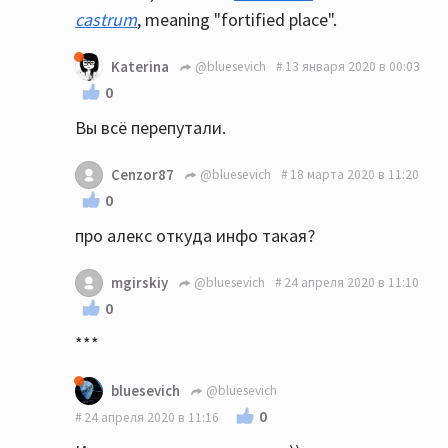
castrum
, meaning "fortified place".
Katerina
@bluesevich
13 января 2020 в 00:03
0
Вы всё перепутали.
Cenzor87
@bluesevich
18 марта 2020 в 11:20
0
про алекс откуда инфо такая?
mgirskiy
@bluesevich
24 апреля 2020 в 11:10
0
***
bluesevich
@bluesevich
0
24 апреля 2020 в 11:16