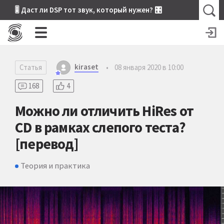
🎚 Даст ли DSP тот звук, который нужен? 🎛
kiraset
Статья
•
08 января 2020 в 10:00
168
4
Можно ли отличить HiRes от
CD в рамках слепого теста?
[перевод]
Теория и практика