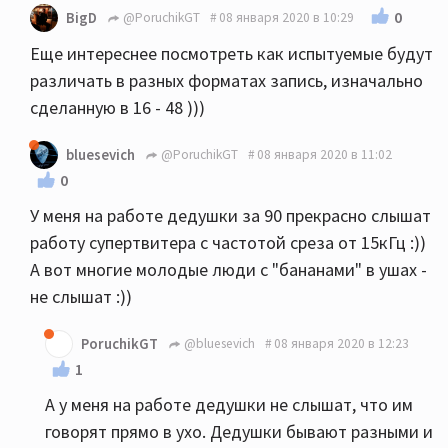
0
BigD
@PoruchikGT
08 января 2020 в 10:29
Еще интереснее посмотреть как испытуемые будут
различать в разных форматах запись, изначально
сделанную в 16 - 48 )))
bluesevich
@PoruchikGT
08 января 2020 в 11:02
0
У меня на работе дедушки за 90 прекрасно слышат
работу супертвитера с частотой среза от 15кГц :))
А вот многие молодые люди с "бананами" в ушах -
не слышат :))
PoruchikGT
@bluesevich
08 января 2020 в 12:23
1
А у меня на работе дедушки не слышат, что им
говорят прямо в ухо. Дедушки бывают разными и