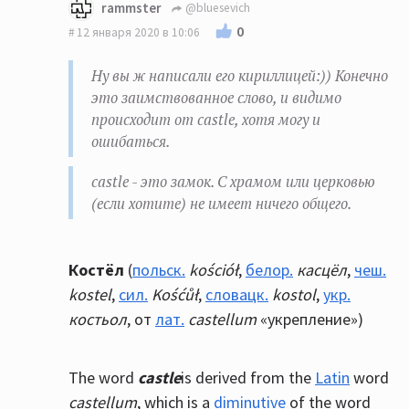
rammster
@bluesevich
0
12 января 2020 в 10:06
Ну вы ж написали его кириллицей:)) Конечно
это заимствованное слово, и видимо
происходит от castle, хотя могу и
ошибаться.
castle - это замок. С храмом или церковью
(если хотите) не имеет ничего общего.
К
остёл
(
польск.
kościół
,
белор.
касцёл
,
чеш.
kostel
,
сил.
Kośćůł
,
словацк.
kostol
,
укр.
костьол
, от
лат.
castellum
«укрепление»)
The word
castle
is derived from the
Latin
word
castellum
, which is a
diminutive
of the word