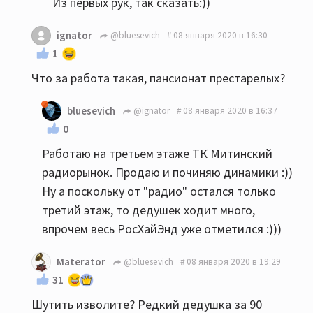
Из первых рук, так сказать:))
ignator
@bluesevich
08 января 2020 в 16:30
1
Что за работа такая, пансионат престарелых?
bluesevich
@ignator
08 января 2020 в 16:37
0
Работаю на третьем этаже ТК Митинский
радиорынок. Продаю и починяю динамики :))
Ну а поскольку от "радио" остался только
третий этаж, то дедушек ходит много,
впрочем весь РосХайЭнд уже отметился :)))
Materator
@bluesevich
08 января 2020 в 19:29
31
Шутить изволите? Редкий дедушка за 90