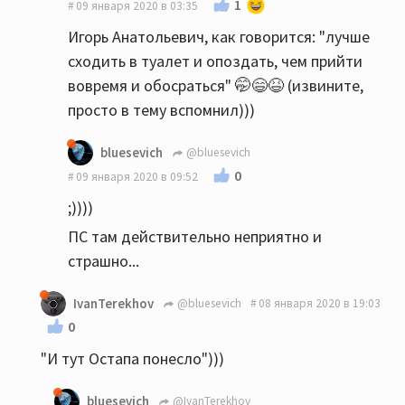
1
09 января 2020 в 03:35
Игорь Анатольевич, как говорится: "лучше
сходить в туалет и опоздать, чем прийти
вовремя и обосраться" 🤭😄😆 (извините,
просто в тему вспомнил)))
bluesevich
@bluesevich
0
09 января 2020 в 09:52
;))))
ПС там действительно неприятно и
страшно...
IvanTerekhov
@bluesevich
08 января 2020 в 19:03
0
"И тут Остапа понесло")))
bluesevich
@IvanTerekhov