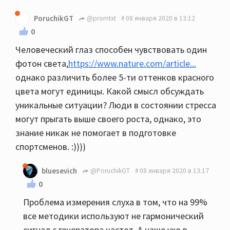
PoruchikGT
@promtxt
08 января 2020 в 13:12
0
Человеческий глаз способен чувствовать один
фотон света,
https://www.nature.com/article...
однако различить более 5-ти оттенков красного
цвета могут единицы. Какой смысл обсуждать
уникальные ситуации? Люди в состоянии стресса
могут прыгать выше своего роста, однако, это
знание никак не помогает в подготовке
спортсменов. :))))
bluesevich
@PoruchikGT
08 января 2020 в 13:17
0
Проблема измерения слуха в том, что на 99%
все методики используют не гармонический
сигнал с генератора частот. А наше ухо в