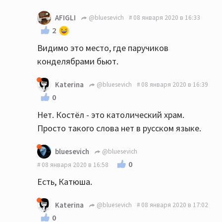
AFIGLI
@bluesevich
08 января 2020 в 16:33
2
Видимо это место, где паручиков
конделябрами бьют.
Katerina
@bluesevich
08 января 2020 в 16:39
0
Нет. Костёл - это католический храм.
Просто такого слова нет в русском языке.
bluesevich
@bluesevich
0
08 января 2020 в 16:58
Есть, Катюша.
Katerina
@bluesevich
08 января 2020 в 17:02
0