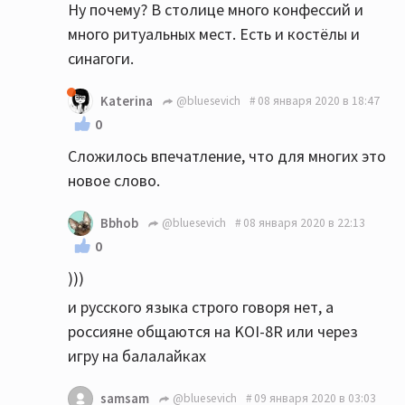
Ну почему? В столице много конфессий и
много ритуальных мест. Есть и костёлы и
синагоги.
Katerina
@bluesevich
08 января 2020 в 18:47
0
Сложилось впечатление, что для многих это
новое слово.
Bbhob
@bluesevich
08 января 2020 в 22:13
0
)))
и русского языка строго говоря нет, а
россияне общаются на KOI-8R или через
игру на балалайках
samsam
@bluesevich
09 января 2020 в 03:03