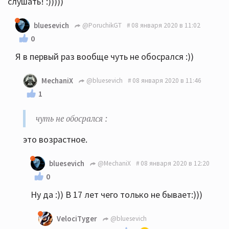
слушать! :)))))
bluesevich
@PoruchikGT
08 января 2020 в 11:02
0
Я в первый раз вообще чуть не обосрался :))
MechaniX
@bluesevich
08 января 2020 в 11:46
1
чуть не обосрался :
этo возpacтнoe.
bluesevich
@MechaniX
08 января 2020 в 12:20
0
Ну да :)) В 17 лет чего только не бывает:)))
VelociTyger
@bluesevich