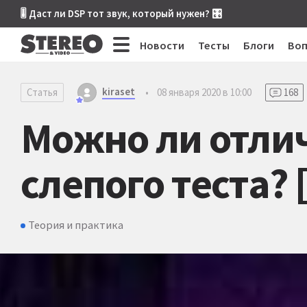
🎚 Даст ли DSP тот звук, который нужен? 🎛
Новости
Тесты
Блоги
Во
kiraset
Статья
•
08 января 2020 в 10:00
168
Можно ли отлич
слепого теста? 
Теория и практика