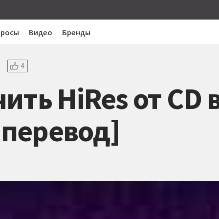
просы
Видео
Бренды
4
ить HiRes от CD 
[перевод]