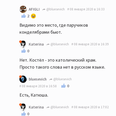
AFIGLI
@bluesevich
08 января 2020 в 16:33
2
Видимо это место, где паручиков
конделябрами бьют.
Katerina
@bluesevich
08 января 2020 в 16:39
0
Нет. Костёл - это католический храм.
Просто такого слова нет в русском языке.
bluesevich
@bluesevich
0
08 января 2020 в 16:58
Есть, Катюша.
Katerina
@bluesevich
08 января 2020 в 17:02
0