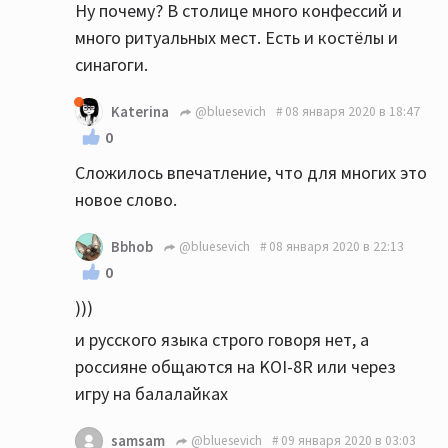
Ну почему? В столице много конфессий и
много ритуальных мест. Есть и костёлы и
синагоги.
Katerina
@bluesevich
08 января 2020 в 18:47
0
Сложилось впечатление, что для многих это
новое слово.
Bbhob
@bluesevich
08 января 2020 в 22:13
0
)))
и русского языка строго говоря нет, а
россияне общаются на KOI-8R или через
игру на балалайках
samsam
@bluesevich
09 января 2020 в 03:03