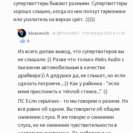
супертвиттеры бывают разными. Супертвиттеры
хорошо слышно, когда из них ползут гармоники
или усилитель на верхах срёт. :)))))
bluesevich
@PoruchikGT
08 января 2020 в 12:43
0
Из всего делаю вывод, что супертвитеров вы
не слышали :)) Разве что только Aleks Audio с
пьезиком автомобильным в качестве
драйвера:)) А дедушки да, не слышат, но если
сделать погромче...:)) Как у райкина - "если
меня прислонить к тёплой стенке..." :))
ПС Если серьёзно - то мы говорим о разном. Но
всё равно об одном. Вы говорите об общем
снижении слуха. Я же говорю о снижении
слуха, но не снижении чувствительности в
частотном диапазоне. Да, работаю я на