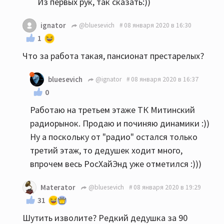
Из первых рук, так сказать:))
ignator
@bluesevich
08 января 2020 в 16:30
1
Что за работа такая, пансионат престарелых?
bluesevich
@ignator
08 января 2020 в 16:37
0
Работаю на третьем этаже ТК Митинский
радиорынок. Продаю и починяю динамики :))
Ну а поскольку от "радио" остался только
третий этаж, то дедушек ходит много,
впрочем весь РосХайЭнд уже отметился :)))
Materator
@bluesevich
08 января 2020 в 19:29
31
Шутить изволите? Редкий дедушка за 90