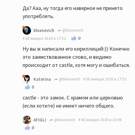
Да? Ааа, ну тогда его наверное не принято
употреблять.
bluesevich
@bluesevich
0
08 января 2020 в 17:52
Ну вы ж написали его кириллицей:)) Конечно
это заимствованное слово, и видимо
происходит от castle, хотя могу и ошибаться.
Katerina
@bluesevich
08 января 2020 в 17:53
0
castle - это замок. С храмом или церковью
(если хотите) не имеет ничего общего.
AFIGLI
@bluesevich
08 января 2020 в 18:06
0