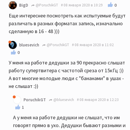
0
BigD
@PoruchikGT
08 января 2020 в 10:29
Еще интереснее посмотреть как испытуемые будут
различать в разных форматах запись, изначально
сделанную в 16 - 48 )))
bluesevich
@PoruchikGT
08 января 2020 в 11:02
0
У меня на работе дедушки за 90 прекрасно слышат
работу супертвитера с частотой среза от 15кГц :))
А вот многие молодые люди с "бананами" в ушах -
не слышат :))
PoruchikGT
@bluesevich
08 января 2020 в 12:23
1
А у меня на работе дедушки не слышат, что им
говорят прямо в ухо. Дедушки бывают разными и