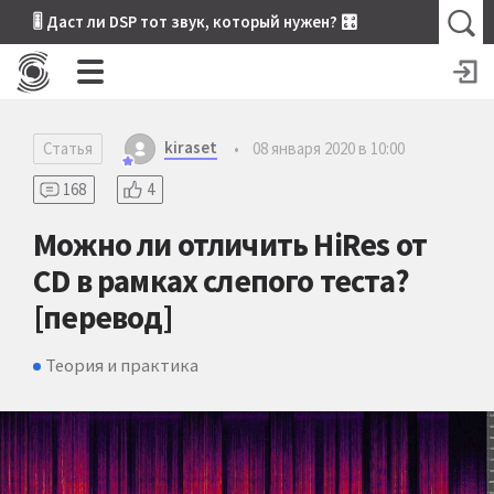
🎚 Даст ли DSP тот звук, который нужен? 🎛
kiraset
Статья
•
08 января 2020 в 10:00
168
4
Можно ли отличить HiRes от
CD в рамках слепого теста?
[перевод]
Теория и практика