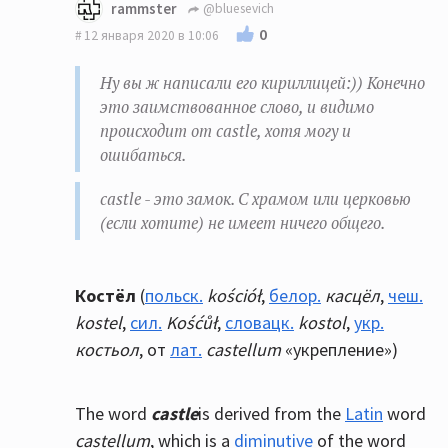
rammster
@bluesevich
0
12 января 2020 в 10:06
Ну вы ж написали его кириллицей:)) Конечно
это заимствованное слово, и видимо
происходит от castle, хотя могу и
ошибаться.
castle - это замок. С храмом или церковью
(если хотите) не имеет ничего общего.
К
остёл
(
польск.
kościół
,
белор.
касцёл
,
чеш.
kostel
,
сил.
Kośćůł
,
словацк.
kostol
,
укр.
костьол
, от
лат.
castellum
«укрепление»)
The word
castle
is derived from the
Latin
word
castellum
, which is a
diminutive
of the word