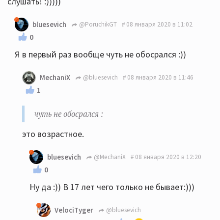
слушать! :)))))
bluesevich
@PoruchikGT
08 января 2020 в 11:02
0
Я в первый раз вообще чуть не обосрался :))
MechaniX
@bluesevich
08 января 2020 в 11:46
1
чуть не обосрался :
этo возpacтнoe.
bluesevich
@MechaniX
08 января 2020 в 12:20
0
Ну да :)) В 17 лет чего только не бывает:)))
VelociTyger
@bluesevich