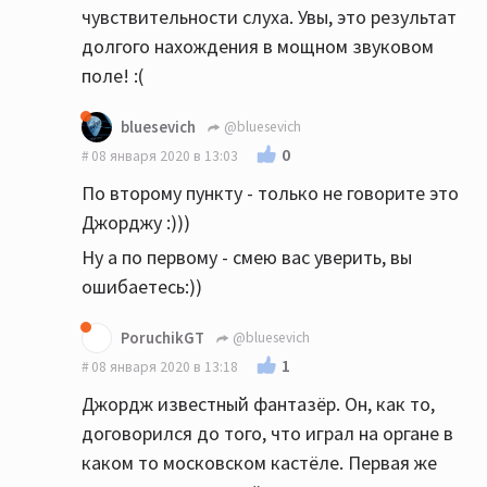
чувствительности слуха. Увы, это результат
долгого нахождения в мощном звуковом
поле! :(
bluesevich
@bluesevich
0
08 января 2020 в 13:03
По второму пункту - только не говорите это
Джорджу :)))
Ну а по первому - смею вас уверить, вы
ошибаетесь:))
PoruchikGT
@bluesevich
1
08 января 2020 в 13:18
Джордж известный фантазёр. Он, как то,
договорился до того, что играл на органе в
каком то московском кастёле. Первая же