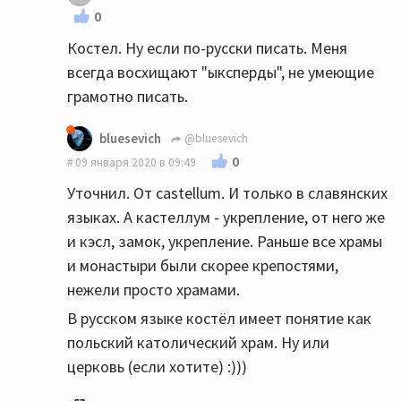
0
Костел. Ну если по-русски писать. Меня
всегда восхищают "ыксперды", не умеющие
грамотно писать.
bluesevich
@bluesevich
0
09 января 2020 в 09:49
Уточнил. От castellum. И только в славянских
языках. А кастеллум - укрепление, от него же
и кэсл, замок, укрепление. Раньше все храмы
и монастыри были скорее крепостями,
нежели просто храмами.
В русском языке костёл имеет понятие как
польский католический храм. Ну или
церковь (если хотите) :)))