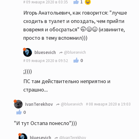
1
09 января 2020 в 03:35
Игорь Анатольевич, как говорится: "лучше
сходить в туалет и опоздать, чем прийти
вовремя и обосраться" 🤭😄😆 (извините,
просто в тему вспомнил)))
bluesevich
@bluesevich
0
09 января 2020 в 09:52
;))))
ПС там действительно неприятно и
страшно...
IvanTerekhov
@bluesevich
08 января 2020 в 19:03
0
"И тут Остапа понесло")))
bluesevich
@IvanTerekhov