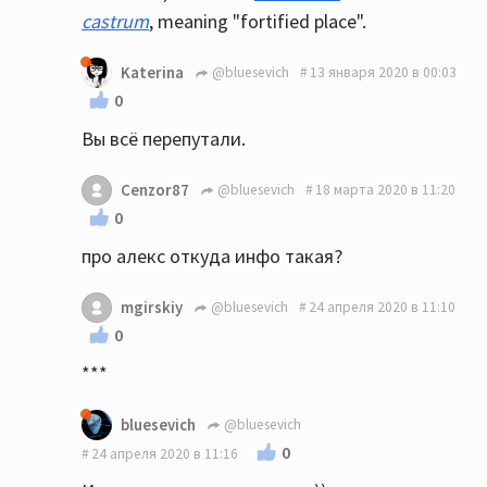
castrum
, meaning "fortified place".
Katerina
@bluesevich
13 января 2020 в 00:03
0
Вы всё перепутали.
Cenzor87
@bluesevich
18 марта 2020 в 11:20
0
про алекс откуда инфо такая?
mgirskiy
@bluesevich
24 апреля 2020 в 11:10
0
***
bluesevich
@bluesevich
0
24 апреля 2020 в 11:16