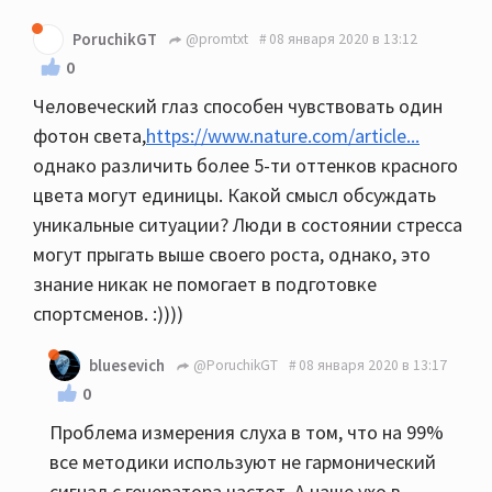
PoruchikGT
@promtxt
08 января 2020 в 13:12
0
Человеческий глаз способен чувствовать один
фотон света,
https://www.nature.com/article...
однако различить более 5-ти оттенков красного
цвета могут единицы. Какой смысл обсуждать
уникальные ситуации? Люди в состоянии стресса
могут прыгать выше своего роста, однако, это
знание никак не помогает в подготовке
спортсменов. :))))
bluesevich
@PoruchikGT
08 января 2020 в 13:17
0
Проблема измерения слуха в том, что на 99%
все методики используют не гармонический
сигнал с генератора частот. А наше ухо в